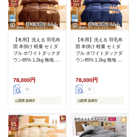
【冬用】洗える 羽毛布
【冬用】洗える 羽毛布
団 本掛け 軽量 セミダ
団 本掛け 軽量 セミダ
ブル ホワイトダックダ
ブル ホワイトダックダ
ウン85% 1.2kg 無地 ブ
ウン85% 1.2kg 無地 ネ
ラウン 冬用 [川村羽毛
イビー 冬用 [川村羽毛
山梨県 韮崎市
山梨県 韮崎市
78,000円
78,000円
20745432] マンション
20745435] マンション
タイプ 軽い コインラン
タイプ 軽い コインラン
ドリー 掛け布団 ダウン
ドリー 掛け布団 ダウン
かけ布団 ふとん 羽毛ふ
かけ布団 ふとん 羽毛ふ
山梨県 韮崎市
山梨県 韮崎市
とん 本掛け布団 4つ星
とん 本掛け布団 4つ星
エクセルゴールドラベ
エクセルゴールドラベ
ル
ル