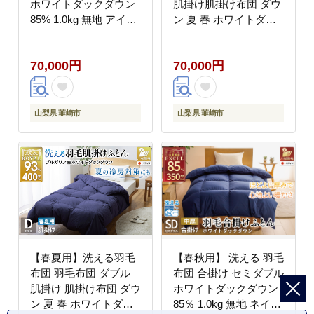
ホワイトダックダウン
肌掛け肌掛け布団 ダウ
85% 1.0kg 無地 アイボ
ン 夏 春 ホワイトダッ
リー 中厚 春用 秋用 [川
クダウン 93% 0.5kg ブ
村羽毛 山梨県 韮崎市
ラウン ダウンケット 羽
70,000円
70,000円
20743640] 合い掛け 軽
毛 布団 うもう布団 ふ
い羽毛 布団 コインラン
とん 肌掛 掛け布団 掛
ドリー 掛け布団 ダウン
布団 寝具 夏用 春用 日
かけ布団 ふとん 羽毛ふ
本製 国産 抗菌防臭 無
山梨県 韮崎市
山梨県 韮崎市
とん 合掛け布団 エクセ
地 ダニプルーフ 花粉フ
ルゴールドラベル
リー 柔軟加工 送料無料
コインランドリー [川村
羽毛 山梨県 韮崎市
20745032]
【春夏用】洗える羽毛
【春秋用】 洗える 羽毛
布団 羽毛布団 ダブル
布団 合掛け セミダブル
肌掛け 肌掛け布団 ダウ
ホワイトダックダウン
ン 夏 春 ホワイトダッ
85％ 1.0kg 無地 ネイビ