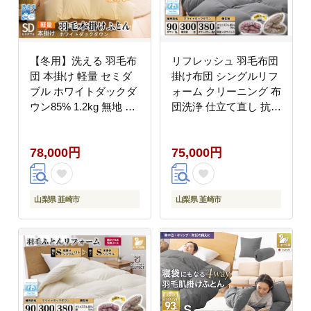
【冬用】洗える 羽毛布
リフレッシュ 羽毛布団
団 本掛け 軽量 セミダ
掛け布団 シングルリフ
ブル ホワイトダックダ
ォーム クリーニング 布
ウン85% 1.2kg 無地 ア
団洗浄 仕立て直し 抗ウ
イボリー 冬用 [川村羽
イルス【ホワイトダッ
毛 山梨県 韮崎市
クダウン90％ 無地 グ
78,000円
75,000円
20745443] マンション
レー】 布団打ち直し 布
タイプ 軽い コインラン
団リフォーム リフレッ
ドリー 掛け布団 ダウン
シュサービス 布団 羽毛
かけ布団 ふとん 羽毛ふ
ふとん ダウン ダウンケ
山梨県 韮崎市
山梨県 韮崎市
とん 本掛け布団 4つ星
ット 羽毛ぶとん 打ち直
エクセルゴールドラベ
し 抗菌防臭 [川村羽毛
ル
山梨県 韮崎市
20743584]