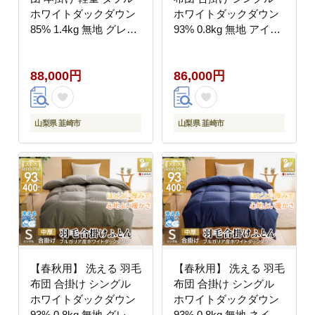
ホワイトダックダウン
ホワイトダックダウン
85% 1.4kg 無地 グレー
93% 0.8kg 無地 アイボ
冬用 [川村羽毛 山梨県
リー 中厚 春用 秋用 [川
韮崎市 20745437] マン
村羽毛 山梨県 韮崎市
88,000円
86,000円
ションタイプ 軽い コイ
20741733] 合い掛け 布
ンランドリー 掛け布団
団 ブルガリア産 コイン
ダウンかけ布団 ふとん
ランドリー 掛け布団 ダ
羽毛ふとん 本掛け布団
ウンかけ布団 ふとん 羽
山梨県 韮崎市
山梨県 韮崎市
4つ星 エクセルゴール
毛ふとん 合掛け布団 ロ
ドラベル
イヤルゴールドラベル
【春秋用】 洗える 羽毛
【春秋用】 洗える 羽毛
布団 合掛け シングル
布団 合掛け シングル
ホワイトダックダウン
ホワイトダックダウン
93% 0.8kg 無地 グレー
93% 0.8kg 無地 ネイビ