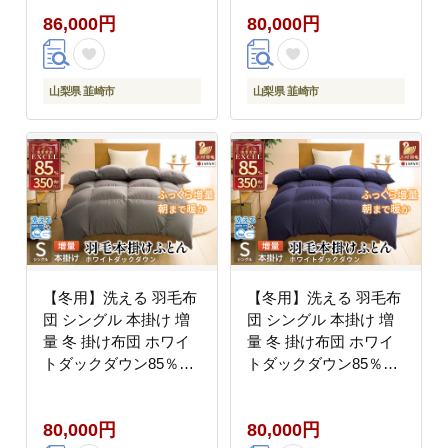
羽毛 山梨県 韮崎市
ー 無地 羽毛 布団 羽毛
86,000円
80,000円
20745423] 合い掛け 布
ふとん 本掛け布団 4つ
団 ブルガリア産 コイン
星 エクセルゴールドラ
ランドリー 掛け布団 ダ
ベル ダウンケット 寝具
ウンかけ布団 ふとん 羽
掛布団 羽毛掛け布団 コ
山梨県 韮崎市
山梨県 韮崎市
毛ふとん 合掛け布団 ロ
インランドリー 抗菌防
イヤルゴールドラベル
臭 防汚加工 柔軟加工
防ダニ [川村羽毛 山梨
県 韮崎市 20742914]
【冬用】洗える 羽毛布
【冬用】洗える 羽毛布
団 シングル 本掛け 増
団 シングル 本掛け 増
量 冬 掛け布団 ホワイ
量 冬 掛け布団 ホワイ
トダックダウン85％
トダックダウン85％
1.2kg 350dp グレー 無
1.2kg 350dp ネイビー 4
地 羽毛 布団 羽毛ふと
つ星 エクセルゴールド
80,000円
80,000円
ん 本掛け布団 4つ星 エ
ラベル 無地 羽毛 布団