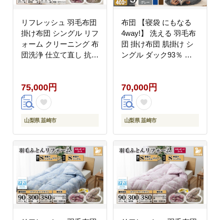
リフレッシュ 羽毛布団
布団 【寝袋 にもなる
掛け布団 シングル リフ
4way!】 洗える 羽毛布
ォーム クリーニング 布
団 掛け布団 肌掛け シ
団洗浄 仕立て直し 抗ウ
ングル ダック93％ グ
イルス【ホワイトダッ
レー [川村羽毛 山梨県
クダウン90％ 無地 ア
韮崎市 20742843] 羽毛
75,000円
70,000円
イボリー】 布団打ち直
布団 ふとん アウトドア
し 布団リフォーム リフ
寝袋 車中泊 キャンプ
レッシュサービス 布団
防災 ふるさと納税
羽毛 ふとん ダウン ダ
山梨県 韮崎市
山梨県 韮崎市
ウンケット 羽毛ぶとん
打ち直し 抗菌防臭 [川
村羽毛 山梨県 韮崎市
20743583]