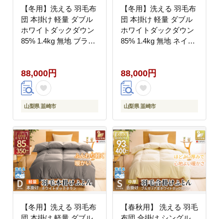
【冬用】洗える 羽毛布
【冬用】洗える 羽毛布
団 本掛け 軽量 ダブル
団 本掛け 軽量 ダブル
ホワイトダックダウン
ホワイトダックダウン
85% 1.4kg 無地 ブラウ
85% 1.4kg 無地 ネイビ
ン 冬用 [川村羽毛 山梨
ー 冬用 [川村羽毛 山梨
県 韮崎市 20745431] 軽
県 韮崎市 20745434] マ
88,000円
88,000円
い コインランドリー 掛
ンションタイプ 軽い コ
け布団 ダウンかけ布団
インランドリー 掛け布
ふとん 羽毛ふとん 本掛
団 ダウンかけ布団 ふと
け布団 4つ星 エクセル
ん 羽毛ふとん 本掛け布
山梨県 韮崎市
山梨県 韮崎市
ゴールドラベル 抗菌防
団 4つ星 エクセルゴー
臭 ダニプルーフ
ルドラベル
【冬用】洗える 羽毛布
【春秋用】 洗える 羽毛
団 本掛け 軽量 ダブル
布団 合掛け シングル