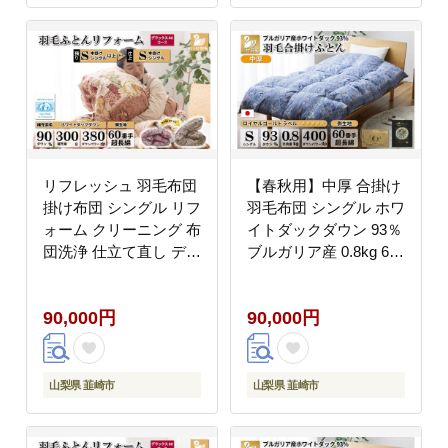
臭 防汚加工 柔軟加工
汚加工 柔軟加工 防ダニ
防ダニ [川村羽毛 山梨
[川村羽毛 山梨県 韮崎
県 韮崎市 20742915]
市 20742901]
リフレッシュ 羽毛布団
【春秋用】中厚 合掛け
掛け布団 シングル リフ
羽毛布団 シングル ホワ
ォーム クリーニング 布
イトダックダウン 93％
団洗浄 仕立て直し デラ
ブルガリア産 0.8kg 60
ックス 【ホワイトダッ
番手サテン (レオーネ
クダウン90％ 60サテン
青 ) [川村羽毛 山梨県
90,000円
90,000円
超長綿 赤 柄おまかせ】
韮崎市 20741797] 布団
布団打ち直し 布団リフ
日本製
ォーム リフレッシュサ
ービス 布団 羽毛 ふと
山梨県 韮崎市
山梨県 韮崎市
ん ダウン ダウンケット
羽毛ぶとん 打ち直し 抗