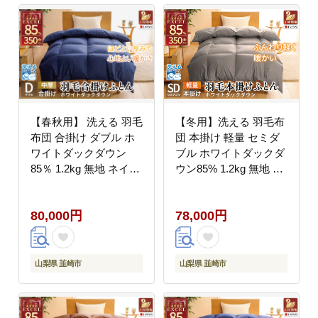
エクセルゴールドラベ
ドラベル
ル
【春秋用】 洗える 羽毛
【冬用】洗える 羽毛布
布団 合掛け ダブル ホ
団 本掛け 軽量 セミダ
ワイトダックダウン
ブル ホワイトダックダ
85％ 1.2kg 無地 ネイビ
ウン85% 1.2kg 無地 グ
ー 中厚 春用 秋用 [川村
レー 冬用 [川村羽毛 山
羽毛 山梨県 韮崎市
梨県 韮崎市 20745438]
80,000円
78,000円
20745414] 合い掛け 軽
マンションタイプ 軽い
い羽毛 布団 コインラン
コインランドリー 掛け
ドリー 掛け布団 ダウン
布団 ダウンかけ布団 ふ
かけ布団 ふとん 羽毛ふ
とん 羽毛ふとん 本掛け
山梨県 韮崎市
山梨県 韮崎市
とん 合掛け布団 エクセ
布団 4つ星 エクセルゴ
ルゴールドラベル
ールドラベル