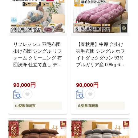
菌防臭 [川村羽毛 山梨
県 韮崎市 20743587]
リフレッシュ 羽毛布団
【春秋用】中厚 合掛け
掛け布団 シングル リフ
羽毛布団 シングル ホワ
ォーム クリーニング 布
イトダックダウン 93％
団洗浄 仕立て直し デラ
ブルガリア産 0.8kg 60
ックス【ホワイトダッ
番手サテン (レオーネ
クダウン90％ 60サテン
赤 ) [川村羽毛 山梨県
90,000円
90,000円
超長綿 青 柄おまかせ】
韮崎市 20741796] 布団
布団打ち直し 布団リフ
日本製
ォーム リフレッシュサ
ービス 布団 羽毛 ふと
山梨県 韮崎市
山梨県 韮崎市
ん ダウン ダウンケット
羽毛ぶとん 打ち直し 抗
菌防臭 [川村羽毛 山梨
県 韮崎市 20743588]