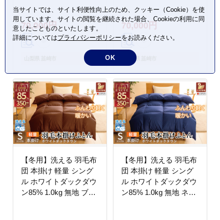
クダウン93% 0.5kg ネ
ー 中厚 春用 秋用 [川村
当サイトでは、サイト利便性向上のため、クッキー（Cookie）を使
イビー ダウンケット 羽
羽毛 山梨県 韮崎市
用しています。サイトの閲覧を継続された場合、Cookieの利用に同
70,000円
70,000円
毛 布団 肌掛布団 ふと
20745415] 合い掛け 軽
意したことものといたします。
ん 羽毛ふとん 肌掛 掛
い羽毛 布団 コインラン
詳細については
プライバシーポリシー
をお読みください。
け布団 掛布団 寝具 夏
ドリー 掛け布団 ダウン
用 春用 日本製 国産 抗
かけ布団 ふとん 羽毛ふ
OK
山梨県 韮崎市
山梨県 韮崎市
菌防臭 無地 ダニプルー
とん 合掛け布団 エクセ
フ 花粉フリー 柔軟加工
ルゴールドラベル
送料無料 コインランド
リー [川村羽毛 山梨県
韮崎市 20745033]
【冬用】洗える 羽毛布
【冬用】洗える 羽毛布
団 本掛け 軽量 シング
団 本掛け 軽量 シング
ル ホワイトダックダウ
ル ホワイトダックダウ
ン85% 1.0kg 無地 ブラ
ン85% 1.0kg 無地 ネイ
ウン 冬用 [川村羽毛 山
ビー 冬用 [川村羽毛 山
梨県 韮崎市 20745433]
梨県 韮崎市 20745436]