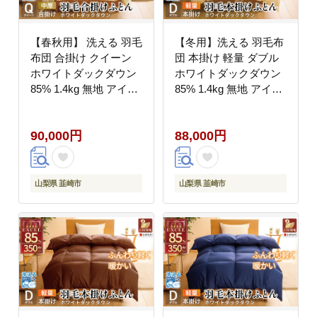
【春秋用】 洗える 羽毛
【冬用】洗える 羽毛布
布団 合掛け クイーン
団 本掛け 軽量 ダブル
ホワイトダックダウン
ホワイトダックダウン
85% 1.4kg 無地 アイボ
85% 1.4kg 無地 アイボ
リー 中厚 春用 秋用 [川
リー 冬用 [川村羽毛 山
村羽毛 山梨県 韮崎市
梨県 韮崎市 20745442]
90,000円
88,000円
20745420] 合い掛け 軽
マンションタイプ 軽い
い羽毛 布団 コインラン
コインランドリー 掛け
ドリー 掛け布団 ダウン
布団 ダウンかけ布団 ふ
かけ布団 ふとん 羽毛ふ
とん 羽毛ふとん 本掛け
山梨県 韮崎市
山梨県 韮崎市
とん 合掛け布団 エクセ
布団 4つ星 エクセルゴ
ルゴールドラベル
ールドラベル