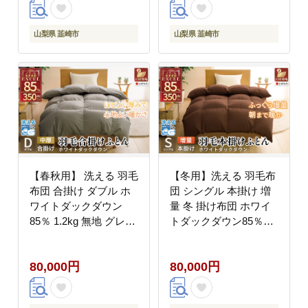
クセルゴールドラベル
羽毛ふとん 本掛け布団
ダウンケット 寝具 掛布
ダウンケット 寝具 掛布
団 羽毛掛け布団 コイン
団 羽毛掛け布団 コイン
山梨県 韮崎市
山梨県 韮崎市
ランドリー 抗菌防臭 防
ランドリー 抗菌防臭 防
汚加工 柔軟加工 防ダニ
汚加工 柔軟加工 防ダニ
[川村羽毛 山梨県 韮崎
[川村羽毛 山梨県 韮崎
市 20742899]
市 20742902]
【春秋用】 洗える 羽毛
【冬用】洗える 羽毛布
布団 合掛け ダブル ホ
団 シングル 本掛け 増
ワイトダックダウン
量 冬 掛け布団 ホワイ
85％ 1.2kg 無地 グレー
トダックダウン85％
中厚 春用 秋用 [川村羽
1.2kg 350dp ブラウン
毛 山梨県 韮崎市
無地 羽毛 布団 羽毛ふ
80,000円
80,000円
20745417] 合い掛け 軽
とん 本掛け布団 4つ星
い羽毛 布団 コインラン
エクセルゴールドラベ
ドリー 掛け布団 ダウン
ル 掛布団 羽毛掛け布団