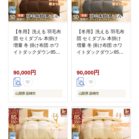
【冬用】洗える 羽毛布
【冬用】洗える 羽毛布
団 セミダブル 本掛け
団 セミダブル 本掛け
増量 冬 掛け布団 ホワ
増量 冬 掛け布団 ホワ
イトダックダウン85％
イトダックダウン85％
1.4kg 350dp ブラウン
1.4kg 350dp グレー 無
無地 羽毛 布団 羽毛ふ
地 羽毛 布団 羽毛ふと
90,000円
90,000円
とん 本掛け布団 4つ星
ん 本掛け布団 4つ星 エ
エクセルゴールドラベ
クセルゴールドラベル
ル 掛布団 羽毛掛け布団
ダウンケット 寝具 掛布
コインランドリー 抗菌
団 羽毛掛け布団 コイン
山梨県 韮崎市
山梨県 韮崎市
防臭 防汚加工 柔軟加工
ランドリー 抗菌防臭 防
防ダニ ダウンケット 寝
汚加工 柔軟加工 防ダニ
具 [川村羽毛 山梨県 韮
[川村羽毛 山梨県 韮崎
崎市 20742904]
市 20745105]