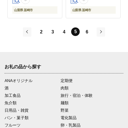
ドリー 掛け布団 ダウン
ンプ 防災 ふるさと納税
かけ布団 ふとん 羽毛ふ
山梨県 韮崎市
山梨県 韮崎市
とん 本掛け布団 4つ星
エクセルゴールドラベ
ル
5
2
3
4
6
前
次
お礼の品から探す
ANAオリジナル
定期便
酒
肉類
加工食品
旅行・宿泊・体験
魚介類
麺類
日用品・雑貨
野菜
パン・菓子類
電化製品
フルーツ
卵・乳製品