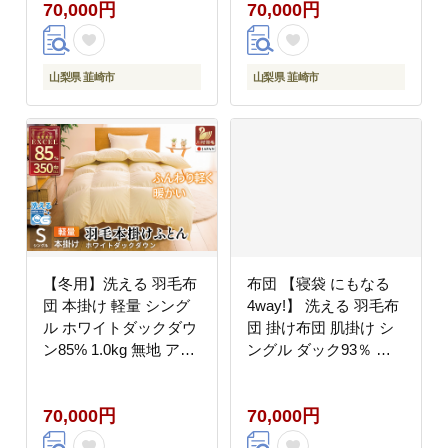
70,000円
70,000円
マンションタイプ 軽い
マンションタイプ 軽い
コインランドリー 掛け
コインランドリー 掛け
布団 ダウンかけ布団 ふ
布団 ダウンかけ布団 ふ
とん 羽毛ふとん 本掛け
とん 羽毛ふとん 本掛け
山梨県 韮崎市
山梨県 韮崎市
布団 4つ星 エクセルゴ
布団 4つ星 エクセルゴ
ールドラベル
ールドラベル
【冬用】洗える 羽毛布
布団 【寝袋 にもなる
団 本掛け 軽量 シング
4way!】 洗える 羽毛布
ル ホワイトダックダウ
団 掛け布団 肌掛け シ
ン85% 1.0kg 無地 アイ
ングル ダック93％ ネ
ボリー 冬用 [川村羽毛
イビー [川村羽毛 山梨
山梨県 韮崎市
県 韮崎市 20743476] 羽
70,000円
70,000円
20745444] マンション
毛 布団 ふとん アウト
タイプ 軽い コインラン
ドア 寝袋 車中泊 キャ