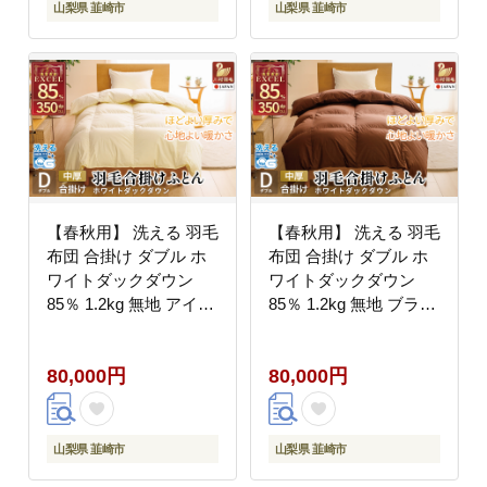
かけ布団 ふとん 羽毛ふ
コインランドリー 防汚
山梨県 韮崎市
山梨県 韮崎市
とん 合掛け布団 4つ星
加工 柔軟加工 防ダニ
エクセルゴールドラベ
ダウンケット 寝具 [川
ル
村羽毛 山梨県 韮崎市
20742905]
【春秋用】 洗える 羽毛
【春秋用】 洗える 羽毛
布団 合掛け ダブル ホ
布団 合掛け ダブル ホ
ワイトダックダウン
ワイトダックダウン
85％ 1.2kg 無地 アイボ
85％ 1.2kg 無地 ブラウ
リー 中厚 春用 秋用 [川
ン 中厚 春用 秋用 [川村
村羽毛 山梨県 韮崎市
羽毛 山梨県 韮崎市
80,000円
80,000円
20743641] 合い掛け 軽
20745411] 合い掛け 布
い羽毛 布団 コインラン
団 コインランドリー 掛
ドリー 掛け布団 ダウン
け布団 ダウンかけ布団
かけ布団 ふとん 羽毛ふ
ふとん 羽毛ふとん 合掛
山梨県 韮崎市
山梨県 韮崎市
とん 合掛け布団 4つ星
け布団 エクセルゴール