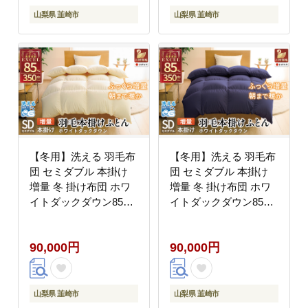
け布団 ふとん 羽毛ふと
ウンかけ布団 ふとん 羽
山梨県 韮崎市
山梨県 韮崎市
ん 合掛け布団 ロイヤル
毛ふとん 合掛け布団 ロ
ゴールドラベル
イヤルゴールドラベル
【冬用】洗える 羽毛布
【冬用】洗える 羽毛布
団 セミダブル 本掛け
団 セミダブル 本掛け
増量 冬 掛け布団 ホワ
増量 冬 掛け布団 ホワ
イトダックダウン85％
イトダックダウン85％
1.4kg 350dp アイボリ
1.4kg 350dp ネイビー
ー 無地 羽毛 布団 羽毛
無地 4つ星 エクセルゴ
90,000円
90,000円
ふとん 本掛け布団 4つ
ールドラベル 羽毛 布団
星 エクセルゴールドラ
羽毛ふとん 本掛け布団
ベル ダウンケット 寝具
ダウンケット 寝具 掛布
掛布団 羽毛掛け布団 コ
団 羽毛掛け布団 コイン
山梨県 韮崎市
山梨県 韮崎市
インランドリー 抗菌防
ランドリー 抗菌防臭 防