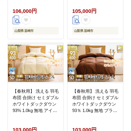
羽毛 布団 羽毛ふとん
軽量生地TTC 布団 ふと
106,000円
105,000円
本掛け布団 4つ星 エク
ん 羽毛ふとん 掛布団
セルゴールドラベル ダ
日本製 寝具 羽毛掛け布
ウンケット 寝具 掛布団
団 訳アリ ダウン ダウ
羽毛掛け布団 コインラ
ンケット ブルガリア産
山梨県 韮崎市
山梨県 韮崎市
ンドリー 抗菌防臭 防汚
[川村羽毛 山梨県 韮崎
加工 柔軟加工 防ダニ
市 20743598]
[川村羽毛 山梨県 韮崎
市 20742916]
【春秋用】 洗える 羽毛
【春秋用】 洗える 羽毛
布団 合掛け セミダブル
布団 合掛け セミダブル
ホワイトダックダウン
ホワイトダックダウン
93% 1.0kg 無地 アイボ
93％ 1.0kg 無地 ブラウ
リー 中厚 春用 秋用 [川
ン 中厚 春用 秋用 [川村
村羽毛 山梨県 韮崎市
羽毛 山梨県 韮崎市
103,000円
103,000円
20741686] 合い掛け 軽
20745422] 合い掛け 布