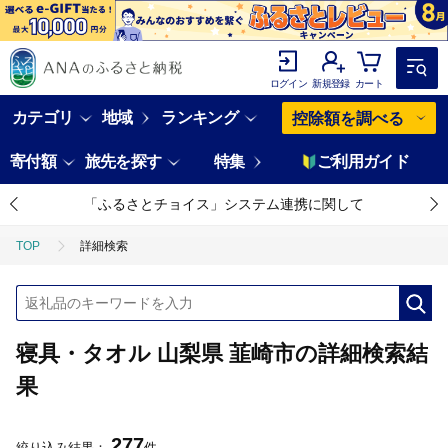
ログイン
新規登録
カート
カテゴリ
地域
ランキング
控除額を調べる
寄付額
旅先を探す
特集
ご利用ガイド
「ふるさとチョイス」システム連携に関して
TOP
詳細検索
寝具・タオル 山梨県 韮崎市の詳細検索結
果
277
絞り込み結果：
件