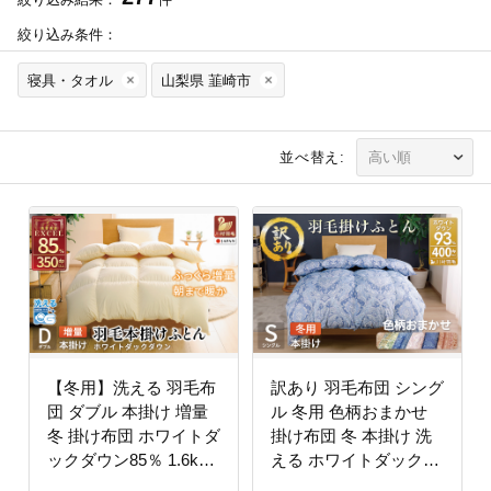
絞り込み条件：
寝具・タオル
山梨県 韮崎市
並べ替え:
【冬用】洗える 羽毛布
訳あり 羽毛布団 シング
団 ダブル 本掛け 増量
ル 冬用 色柄おまかせ
冬 掛け布団 ホワイトダ
掛け布団 冬 本掛け 洗
ックダウン85％ 1.6kg
える ホワイトダックダ
350dp アイボリー 無地
ウン 93％ 1.2kg 400dp