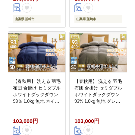
い羽毛 布団 コインラン
団 ブルガリア産 コイン
ドリー 掛け布団 ダウン
ランドリー 掛け布団 か
かけ布団 ふとん 羽毛ふ
け布団 ふとん 羽毛ふと
山梨県 韮崎市
山梨県 韮崎市
とん 合掛け布団 エクセ
ん 合掛け布団 ロイヤル
ルゴールドラベル
ゴールドラベル
【春秋用】 洗える 羽毛
【春秋用】 洗える 羽毛
布団 合掛け セミダブル
布団 合掛け セミダブル
ホワイトダックダウン
ホワイトダックダウン
93％ 1.0kg 無地 ネイビ
93% 1.0kg 無地 グレー
ー 中厚 春用 秋用 [川村
中厚 春用 秋用 [川村羽
羽毛 山梨県 韮崎市
毛 山梨県 韮崎市
103,000円
103,000円
20745425] 合い掛け 布
20745428] 合い掛け 布
団 ブルガリア産 コイン
団 ブルガリア産 コイン
ランドリー 掛け布団 か
ランドリー 掛け布団 ダ