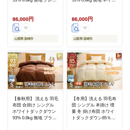
中厚 春用 秋用 [川村羽
ー 中厚 春用 秋用 [川村
毛 山梨県 韮崎市
羽毛 山梨県 韮崎市
86,000円
86,000円
20741734] 合い掛け 布
20745426] 合い掛け 布
団 ブルガリア産 コイン
団 ブルガリア産 コイン
ランドリー 掛け布団 ダ
ランドリー 掛け布団 ダ
ウンかけ布団 ふとん 羽
ウンかけ布団 ふとん 羽
山梨県 韮崎市
山梨県 韮崎市
毛ふとん 合掛け布団 ロ
毛ふとん 合掛け布団 ロ
イヤルゴールドラベル
イヤルゴールドラベル
【春秋用】 洗える 羽毛
【冬用】洗える 羽毛布
布団 合掛け シングル
団 シングル 本掛け 増
ホワイトダックダウン
量 冬 掛け布団 ホワイ
93% 0.8kg 無地 ブラウ
トダックダウン85％
ン 中厚 春用 秋用 [川村
1.2kg 350dp アイボリ