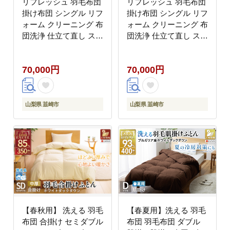
リフレッシュ 羽毛布団
リフレッシュ 羽毛布団
掛け布団 シングル リフ
掛け布団 シングル リフ
ォーム クリーニング 布
ォーム クリーニング 布
団洗浄 仕立て直し スタ
団洗浄 仕立て直し スタ
ンダード 【ホワイトダ
ンダード 【ホワイトダ
ックダウン90% 青 柄お
ックダウン90％ 赤 柄
70,000円
70,000円
まかせ】 布団打ち直し
おまかせ】布団打ち直
布団リフォーム リフレ
し 布団リフォーム リフ
ッシュサービス 布団 羽
レッシュサービス 布団
毛 ふとん ダウン ダウ
羽毛 ふとん ダウン ダ
山梨県 韮崎市
山梨県 韮崎市
ンケット 羽毛ぶとん 打
ウンケット 羽毛ぶとん
ち直し 抗菌防臭 [川村
打ち直し 抗菌防臭 [川
羽毛 山梨県 韮崎市
村羽毛 山梨県 韮崎市
20743586]
20743585]
【春秋用】 洗える 羽毛
【春夏用】洗える 羽毛
布団 合掛け セミダブル
布団 羽毛布団 ダブル