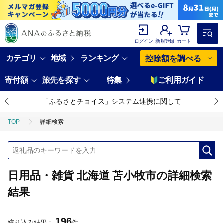
ログイン
新規登録
カート
カテゴリ
地域
ランキング
控除額を調べる
寄付額
旅先を探す
特集
ご利用ガイド
「ふるさとチョイス」システム連携に関して
TOP
詳細検索
日用品・雑貨 北海道 苫小牧市の詳細検索
結果
196
絞り込み結果：
件