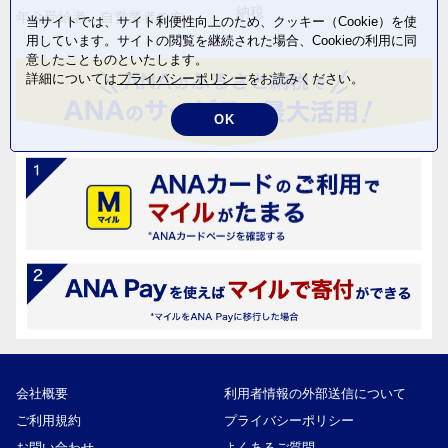
納税
年金受給者・自営業者の方へ
当サイトでは、サイト利便性向上のため、クッキー（Cookie）を使
用しています。サイトの閲覧を継続された場合、Cookieの利用に同
意したことものといたします。
詳細については
プライバシーポリシー
をお読みください。
OK
会社概要
利用者情報の外部送信について
ご利用規約
プライバシーポリシー
お問い合わせ
よくあるご質問