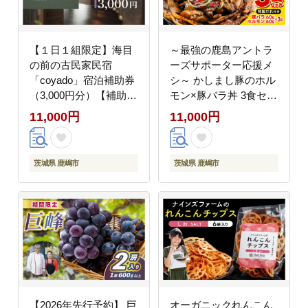
【１日１組限定】海目
～最強の鹿島アントラ
の前の古民家民宿
ーズサポーター応援メ
「coyado」宿泊補助券
シ～ かしまし豚のホル
（3,000円分）【補助券
モン×豚バラ丼 3食セッ
宿泊 古民家 海 茨城県
ト 特製だれ付き（炭火
11,000円
11,000円
鹿嶋市 観光 旅行 15000
焼）【かしまし豚 ホル
円以内】（KDO-1）
モン 豚バラ 食べ比べ
セット】（KDQ-10）
茨城県 鹿嶋市
茨城県 鹿嶋市
【2026年先行予約】 巨
オーガニックれんこん