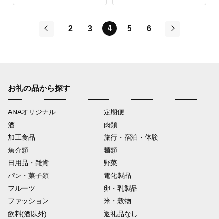
a）
干し芋 大人気 高評価
干し芋 ほしいものおに
4
2
3
5
6
ざわ 茨城県 鹿嶋市
前
次
お礼の品から探す
ANAオリジナル
定期便
酒
肉類
加工食品
旅行・宿泊・体験
魚介類
麺類
日用品・雑貨
野菜
パン・菓子類
電化製品
フルーツ
卵・乳製品
ファッション
米・穀物
飲料(酒以外)
返礼品なし