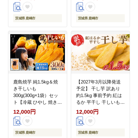
分控えめ カルシウム ビ
ザート スイーツ 和菓子
タミンD 贈答 ギフト 魚
和スイーツ 鹿嶋市 茨城
海鮮 魚介類 魚貝 冷凍
県】（KBK-54-b）
茨城県 鹿嶋市
茨城県 鹿嶋市
人気 美味しい 健康 惣
菜 おかず こだわり 厳
選 ふるさと納税 茨城県
鹿嶋市
鹿島焼芋 純1.5kg＆焼
【2027年3月以降発送
き干しいも
予定】 干し芋 訳あり
300g(300g×1袋）セッ
約1.5kg 事前予約 紅は
ト【冷蔵 ひやし 焼き芋
るか 平干し 干しいも
やきいも 干しいも さつ
干し芋 干しいも さつま
12,000円
12,000円
まいも 芋 お菓子 おや
いも 干し芋 干し芋
つ デザート スイーツ
hosiimo スイーツ お菓
和菓子 和スイーツ 鹿嶋
子 おやつ ほしいも 規
茨城県 鹿嶋市
茨城県 鹿嶋市
市 茨城県】（KBK-55-
格外 不揃い お取り寄せ