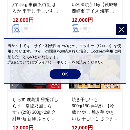
約1.5kg 事前予約 紅は
い冷凍焼芋1㎏【茨城県
るか 平干し 干しいも
鹿嶋市 アイス 焼芋 さ
干し芋 干しいも さつま
つまいも サツマイモ ス
12,000円
12,000円
いも 干し芋 干し芋
イーツ 和菓子 期間限定
hosiimo スイーツ お菓
人気】（KBK-34-1）
子 おやつ ほしいも 規
茨城県 鹿嶋市
茨城県 鹿嶋市
格外 不揃い お取り寄せ
当サイトでは、サイト利便性向上のため、クッキー（Cookie）を使
干し芋 大人気 高評価
用しています。サイトの閲覧を継続された場合、Cookieの利用に同
干し芋 ほしいものおに
意したことものといたします。
ざわ 茨城県 鹿嶋市
詳細については
プライバシーポリシー
をお読みください。
OK
しらす 鹿島灘 釜揚げし
焼き干しいも
らす「常陸乃国しら
600g(150g×4袋）【冷
す」(2箱) 300g×2箱 合
蔵 ひやし 焼き芋 やき
計600g 新鮮 ふっくら
いも 干しいも さつまい
新ブランド 最高級品 塩
も 芋 お菓子 おやつ デ
12,000円
12,000円