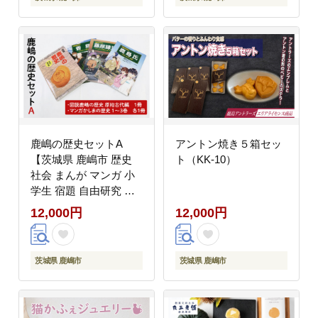
鹿嶋の歴史セットA
アントン焼き５箱セッ
【茨城県 鹿嶋市 歴史
ト（KK-10）
社会 まんが マンガ 小
学生 宿題 自由研究 学
び 本 セット】(KCA-1)
12,000円
12,000円
茨城県 鹿嶋市
茨城県 鹿嶋市