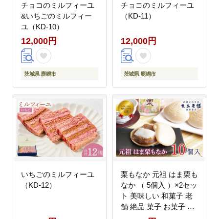
チョコのミルフィーユ
チョコのミルフィーユ
&いちごのミルフィー
（KD-11）
ユ（KD-10）
12,000円
12,000円
茨城県 鹿嶋市
茨城県 鹿嶋市
いちごのミルフィーユ
栗もなか 元祖 はま栗も
（KD-12）
なか （ 5個入 ）×2セッ
ト 美味しい 和菓子 老
舗 絶品 菓子 お菓子 お
もたせ ギフト 和 スイ