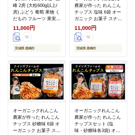
峰 2房 (大粒600g以上/
農家が作った れんこん
房) ぶどう 葡萄 果物 く
チップス 塩味 6袋 オー
だもの フルーツ 果実
ガニック お菓子 スナッ
大粒 期間限定 おすすめ
ク おやつ 子供 家族 れ
11,000円
11,000円
デザート おやつ 鹿嶋市
んこん レンコン 蓮根
産 国産 ご褒美 贈答 ギ
自然派 野菜チップス
フト プレゼント 贈り物
【2026年10月より順次
茨城県 鹿嶋市
茨城県 鹿嶋市
人気 ふるさと納税 茨城
発送】
県 鹿嶋市
オーガニックれんこん
オーガニックれんこん
農家が作った れんこん
農家が作った れんこん
チップス 砂糖味 6袋 オ
チップスセット (塩
ーガニック お菓子 スナ
味・砂糖味各3袋) オー