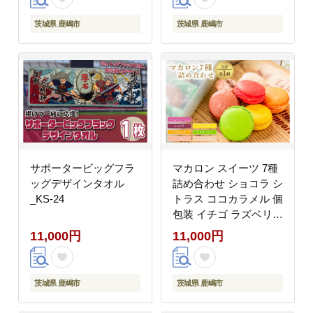
茨城県 鹿嶋市
茨城県 鹿嶋市
サポータービッグフラ
マカロン スイーツ 7種
ッグデザインタオル
詰め合わせ ショコラ シ
_KS-24
トラス ココカラメル 個
包装 イチゴ ラズベリー
チェリー 焼菓子 焼き菓
11,000円
11,000円
子 テオレ トロピック
フリュイルージュ ビス
タ―シュ アーモンドパ
茨城県 鹿嶋市
茨城県 鹿嶋市
ウダー ギフト おかし
お菓子 ご褒美 ごほうび