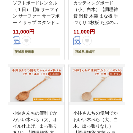
ソフトボードレンタル
カッティングボード
（１日）【海 サーフィ
（小、白木）【調理雑
ン サーファー サーフボ
貨 雑貨 木製 まな板 手
ード サップ スタンドア
づくり 1枚板 たぶの木
ップ・パドルボード ロ
送料無料 10000円以内
11,000円
11,000円
ッカー 波乗り 預かり
アトリエ小鉢】（KAC-
20000円以内】（KDF-
12）
10）
茨城県 鹿嶋市
茨城県 鹿嶋市
小鉢さんちの便利でか
小鉢さんちの便利でか
わいい木べら（大、オ
わいい木べら（大、白
イル仕上げ、出っ張り
木、出っ張りなし）
あり）【調理雑貨 木製
【調理雑貨 木製 ヘラ