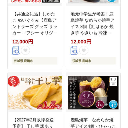
【共通返礼品】しかた
地元中学生が考案！鹿
こ ぬいぐるみ【鹿島ア
島焼芋 なめらか焼芋ア
ントラーズ グッズ サッ
イス 8個【紅はるか 焼
カー エフシー オリジナ
き芋 やきいも 冷凍 さ
ル グッズ ヌイグルミ
つまいも やきいもアイ
12,000円
12,000円
シカタコ マスコット 鹿
ス アイス アイスクリー
嶋市 茨城県】（KH-
ム 芋 お菓子 おやつ デ
29）
ザート スイーツ 鹿嶋市
茨城県 鹿嶋市
茨城県 鹿嶋市
茨城県】（KBK-32-1）
【2027年2月以降発送
鹿島焼芋 なめらか焼
予定】 干し芋 訳あり
芋アイス4個・ひゃっこ