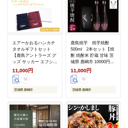
エアーかおるハンカチ
鹿島焼芋 焼芋焼酎
タオルギフトセット
500ml 2本セット【焼
【鹿島アントラーズ グ
酎 焼酎米 貯蔵 甘味 茨
ッズ サッカー エフシー
城県 鹿嶋市 10000円】
タオル はんかち アイテ
（KBK-39）
11,000円
11,000円
ム 茨城県 鹿嶋市】
（KH-52）
茨城県 鹿嶋市
茨城県 鹿嶋市