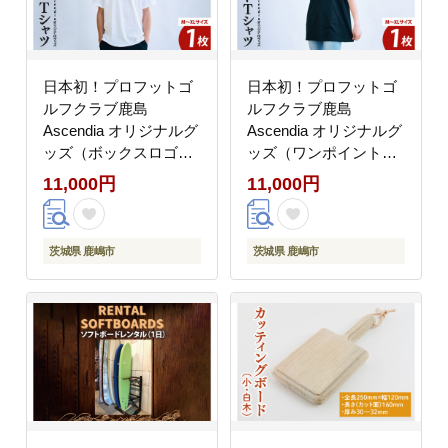
日本初！プロフットゴ
日本初！プロフットゴ
ルフクラブ鹿島
ルフクラブ鹿島
Ascendia オリジナルグ
Ascendia オリジナルグ
ッズ（ボックスロゴT
ッズ（ワンポイントT
シャツ）【 スポーツ サ
シャツ）【 スポーツ サ
11,000円
11,000円
ッカー ゴルフ ロゴＴシ
ッカー ゴルフ Ｔシャツ
ャツ グッズ 茨城県 鹿
グッズ 茨城県 鹿嶋市】
嶋市】（KDB-6）
（KDB-7）
茨城県 鹿嶋市
茨城県 鹿嶋市