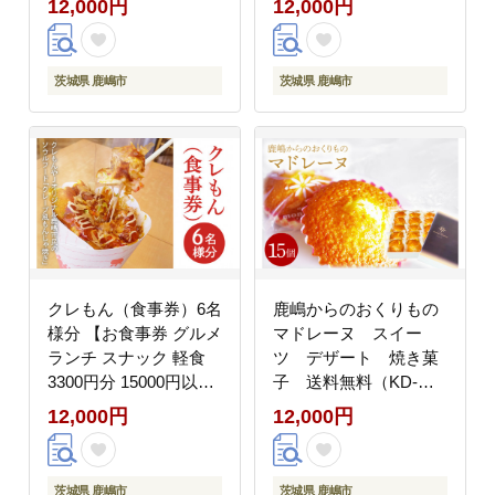
12,000円
12,000円
ーツ マロン お土産 み
やげ 手土産 贈り物 贈
答 デザート 美味しい
茨城県 鹿嶋市
茨城県 鹿嶋市
人気 お取り寄せ グルメ
ふるさと納税 茨城県 鹿
嶋市
クレもん（食事券）6名
鹿嶋からのおくりもの
様分 【お食事券 グルメ
マドレーヌ スイー
ランチ スナック 軽食
ツ デザート 焼き菓
3300円分 15000円以下
子 送料無料（KD-
ソウルフード クレープ
15）
12,000円
12,000円
もんじゃ焼き 茨城県 鹿
嶋市】（KBI-4）
茨城県 鹿嶋市
茨城県 鹿嶋市