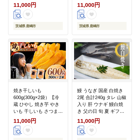
ック おやつ 子供 家族
ガニック お菓子 スナッ
11,000円
11,000円
れんこん レンコン 蓮根
ク おやつ 子供 家族 れ
自然派 野菜チップス
んこん レンコン 蓮根
【2026年10月より順次
自然派 野菜チップス
茨城県 鹿嶋市
茨城県 鹿嶋市
発送】
【2026年10月より順次
発送】
焼き干しいも
鰻 うなぎ 国産 白焼き
600g(300g×2袋）【冷
2尾 合計240g タレ 山椒
蔵 ひやし 焼き芋 やき
入り 肝 ウナギ 鰻白焼
いも 干しいも さつまい
き 父の日 旬 夏 ギフト
も 芋 お菓子 おやつ デ
贈答用 お茶漬け 肝吸い
11,000円
11,000円
ザート スイーツ 和菓子
ひつまぶし 白焼 蒲焼
和スイーツ 鹿嶋市 茨城
土用丑の日 茨城県 鹿嶋
県】（KBK-53-b）
市