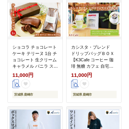
贈答用 贈答 プレゼント
種類 やきがし アフタヌ
ーンティー ふるさと納
税 茨城県 鹿嶋市
ショコラ チョコレート
カシスタ・ブレンド
ケーキ テリーヌ 1台 チ
ドリップバッグＢＯＸ
ョコレート 生クリーム
【K3Cafe コーヒー 珈
キャラメル バニラ スイ
琲 無糖 カフェ 自宅用
ーツ デザート 濃厚 濃
贈答用 ブレンド ブラジ
11,000円
11,000円
厚チョコレートケーキ
ル産 コロンビア産 グァ
ねっとり ご褒美 ごほう
テマラ産 茨城県 鹿嶋
び 贈答用 プレゼント
市】 (KCO-4)
茨城県 鹿嶋市
茨城県 鹿嶋市
ギフト 贈り物 ケーキ
Cake ふるさと納税 茨
城県 鹿嶋市