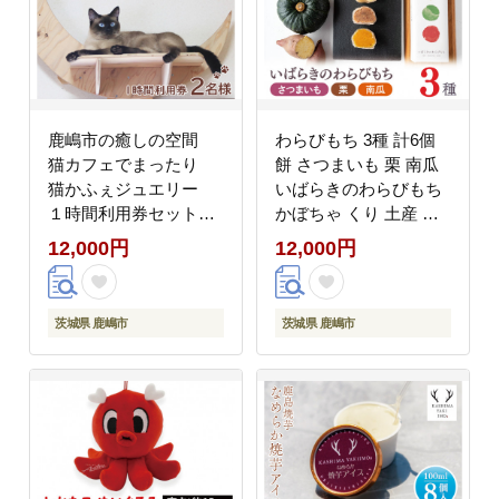
鹿嶋市の癒しの空間
わらびもち 3種 計6個
猫カフェでまったり
餅 さつまいも 栗 南瓜
猫かふぇジュエリー
いばらきのわらびもち
１時間利用券セット
かぼちゃ くり 土産 ギ
２名様 （KCS-2）
フト プレゼント 贈答
12,000円
12,000円
贈り物 誕生日 手土産
老舗 わらび餅 和菓子
スイーツ スイーツ あん
茨城県 鹿嶋市
茨城県 鹿嶋市
こ 冷凍 デザート 美味
しい 人気 お取り寄せ
グルメ ふるさと納税 茨
城県 鹿嶋市