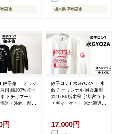
宇都宮市
栃木県 宇都宮市
 餃子像 ｜ オリジ
餃子ロンT 水GYOZA ｜ 水
兼用 綿100% 栃木
餃子 オリジナル 男女兼用
宮市 トチギマーケ
綿100% 栃木県 宇都宮市 ト
北海道・沖縄・離島
チギマーケット ※北海道・
不可
沖縄・離島への配送不可
00円
17,000円