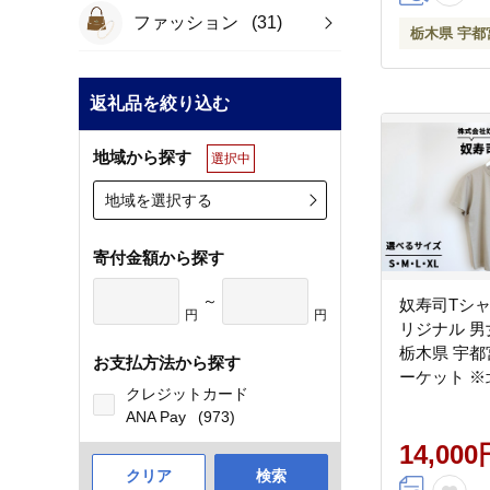
ファッション
(31)
栃木県 宇都
返礼品を絞り込む
地域から探す
選択中
地域を選択する
寄付金額から探す
～
奴寿司Tシャ
円
円
リジナル 男
栃木県 宇都
お支払方法から探す
ーケット 
クレジットカード
離島への配
ANA Pay
(973)
14,000
クリア
検索