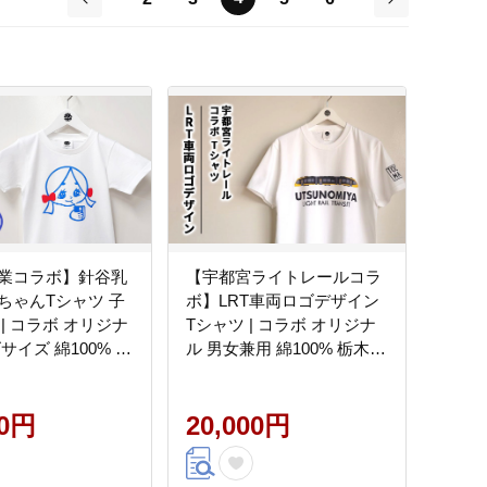
前
次
業コラボ】針谷乳
【宇都宮ライトレールコラ
ちゃんTシャツ 子
ボ】LRT車両ロゴデザイン
| コラボ オリジナ
Tシャツ | コラボ オリジナ
サイズ 綿100% 栃
ル 男女兼用 綿100% 栃木県
都宮市 トチギマー
宇都宮市 トチギマーケット
00円
20,000円