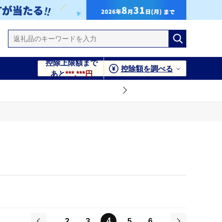
控除上限額まで
控除額を調べる
あと
***,***円
4
2
3
5
6