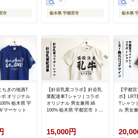
宮市
栃木県 宇都宮市
栃木県 
とちぎの地酒T
【針谷乳業コラボ】針谷乳
【宇都宮
コラボ オリジナル
業配達車Tシャツ | コラボ
ボ】LR
00% 栃木県 宇
オリジナル 男女兼用 綿
Tシャツ 
チギマーケット
100% 栃木県 宇都宮市 トチ
ル 男女兼
ギマーケット
宇都宮市
円
15,000円
20,0