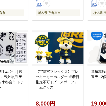
宮市
栃木県 宇都宮市
栃木県 
手ぬぐい | 宮
【宇都宮ブレックス】ブレ
那須高原
ル 男女兼用 綿
ッキーキーホルダー ※着日
寒天 12
県 宇都宮市 トチ
指定不可 | プロスポーツチ
ト
ームグッズ
8,000円
19,0