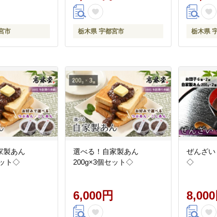
宮市
栃木県 宇都宮市
栃木県 
自家製あん
選べる！自家製あん
ぜんざい
セット◇
200g×3個セット◇
◇
6,000円
8,00