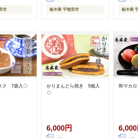
宮市
栃木県 宇都宮市
栃木県 
スク 7袋入◇
かりまんどら焼き 5個入
和マカロ
◇
6,000円
6,00