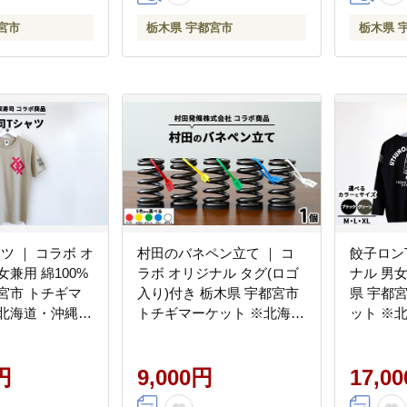
宮市
栃木県 宇都宮市
栃木県 
ツ ｜ コラボ オ
村田のバネペン立て ｜ コ
餃子ロンT
女兼用 綿100%
ラボ オリジナル タグ(ロゴ
ナル 男女
宮市 トチギマ
入り)付き 栃木県 宇都宮市
県 宇都
※北海道・沖縄・
トチギマーケット ※北海
ット ※
送不可
道・沖縄・離島への配送不
への配送
可
円
9,000円
17,0