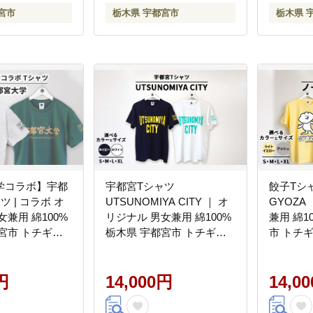
宮市
栃木県 宇都宮市
栃木県 
学コラボ】宇都
宇都宮Tシャツ
餃子Tシ
 | コラボ オ
UTSUNOMIYA CITY ｜ オ
GYOZA
女兼用 綿100%
リジナル 男女兼用 綿100%
兼用 綿1
宮市 トチギマ
栃木県 宇都宮市 トチギマ
市 トチ
ーケット ※北海道・沖縄・
海道・沖
離島への配送不可
不可
円
14,000円
14,0