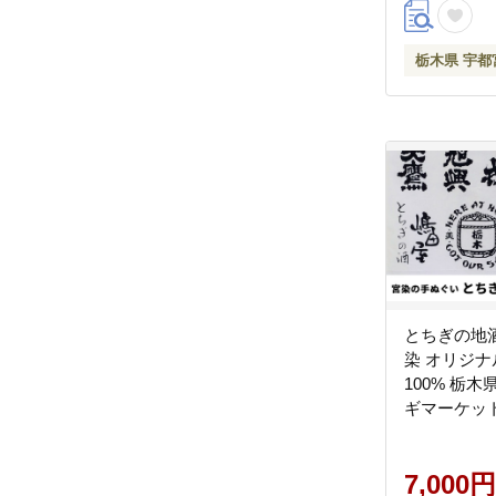
栃木県 宇都
とちぎの地酒
染 オリジナ
100% 栃木
ギマーケッ
7,000円