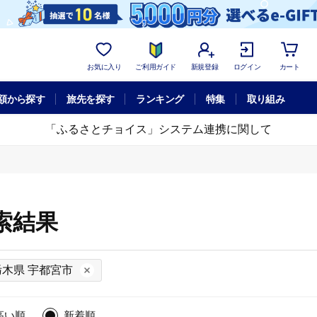
お気に入り
ご利用ガイド
新規登録
ログイン
カート
額から探す
旅先を探す
ランキング
特集
取り組み
「ふるさとチョイス」システム連携に関して
索結果
栃木県 宇都宮市
高い順
新着順