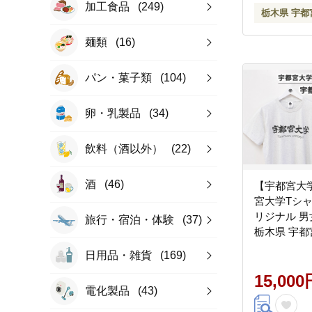
加工食品
(249)
栃木県 宇都
麺類
(16)
パン・菓子類
(104)
卵・乳製品
(34)
飲料（酒以外）
(22)
酒
(46)
【宇都宮大
宮大学Tシャツ
リジナル 男
旅行・宿泊・体験
(37)
栃木県 宇都
ーケット
日用品・雑貨
(169)
15,000
電化製品
(43)