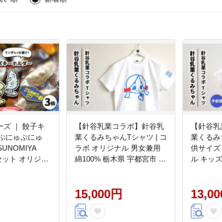
ズ ｜ 餃子キ
【針谷乳業コラボ】針谷乳
【針谷乳
 ぷにゅぷにゅ
業くるみちゃんTシャツ | コ
業くるみ
SUNOMIYA
ラボ オリジナル 男女兼用
供サイズ 
個セット オリジナ
綿100% 栃木県 宇都宮市 ト
ル キッズ
宇都宮市 トチギ
チギマーケット
木県 宇
 ※北海道・沖
ケット
の配送不可
15,000円
13,0