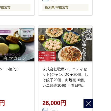
宇都宮市
栃木県 宇都宮市
ン 5個入◇
株式会社歌麿バラエティセ
ット(ジャンボ餃子20個、し
そ餃子20個、肉焼売10個、
カニ焼売10個) ※着日指定
不可
0円
26,000円