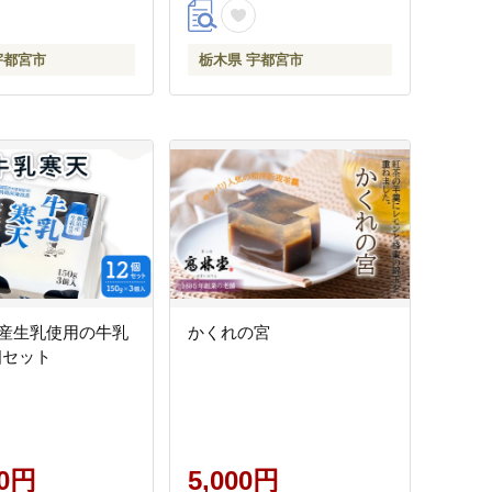
宇都宮市
栃木県 宇都宮市
産生乳使用の牛乳
かくれの宮
個セット
00円
5,000円