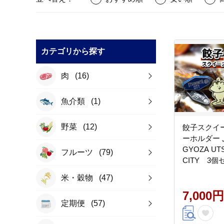
カテゴリから探す
肉
(16)
魚介類
(1)
野菜
(12)
餃子スクイー
ーホルダー
GYOZA UT
フルーツ
(79)
CITY 3
ル 栃木県 
米・穀物
(47)
マーケット
縄・離島へ
7,000円
定期便
(57)