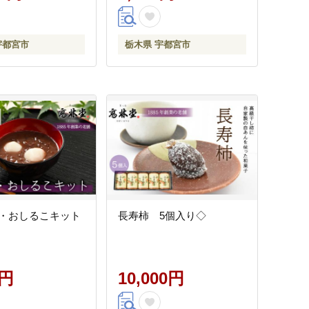
宇都宮市
栃木県 宇都宮市
・おしるこキット
長寿柿 5個入り◇
0円
10,000円