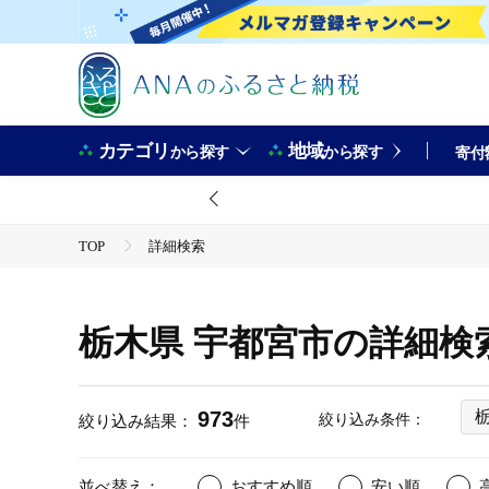
カテゴリ
地域
から探す
から探す
寄付
TOP
詳細検索
栃木県 宇都宮市の詳細検
973
絞り込み条件：
絞り込み結果：
件
並べ替え：
おすすめ順
安い順