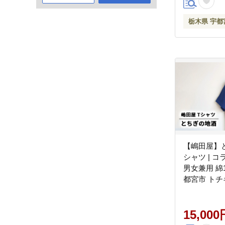
栃木県 宇都
【嶋田屋】
シャツ | 
男女兼用 綿1
都宮市 ト
15,000