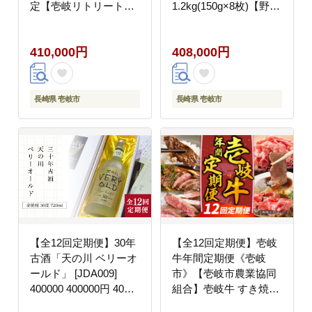
定【壱岐リトリート海
1.2kg(150g×8枚)【野中
里村上】 [JEF001] 41万
精肉店】 牛 牛肉 和牛
宿泊券 400000 400000
長崎和牛 国産 ステーキ
410,000円
408,000円
円 40万円
ギフト 贈答用 冷凍配送
A4 A5 [JGC054]
400000 400000円 40万
円
長崎県 壱岐市
長崎県 壱岐市
【全12回定期便】30年
【全12回定期便】壱岐
古酒「天の川 ベリーオ
牛年間定期便《壱岐
ールド」 [JDA009]
市》【壱岐市農業協同
400000 400000円 40万
組合】壱岐牛 すき焼き
円
ステーキ 焼肉