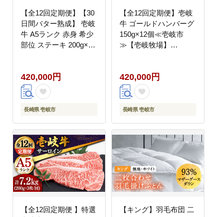
【全12回定期便】【30
【全12回定期便】壱岐
日間バター熟成】 壱岐
牛 ゴールドハンバーグ
牛 A5ランク 赤身 希少
150g×12個≪壱岐市
部位 ステーキ 200g×2
≫【壱岐牧場】
枚 部位おまかせ（雌）
[JBV034] ハンバーグ 牛
《 壱岐市 》【 KRAZY
牛肉 和牛 小分け ギフ
420,000円
420,000円
MEAT 】 和牛 BBQ
ト 贈答 プレゼント 冷
[JER063] 400000
凍配送 400000 400000
400000円 40万円
円 40万円
長崎県 壱岐市
長崎県 壱岐市
【全12回定期便 】特選
【キング】羽毛布団 二