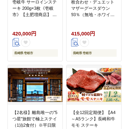
壱岐牛 サーロインステ
枚合わせ・デュエット
ーキ 200g×3枚《壱岐
マザーグースダウン
市》【土肥増商店】 肉
93％（無地・ホワイ
牛肉 赤身 ステーキ サ
ト）《壱岐市》【富士
ーロインBBQ 焼肉
新幸九州】 [JDH097]
420,000円
415,000円
[JDD014] 400000
ロイヤルゴールドラベ
400000円 40万円
ル 布団 ふとん 羽毛ふ
とん 二枚合わせ 羽毛
ダウン 綿100％ キング
長崎県 壱岐市
長崎県 壱岐市
400000 400000円 40万
円
【2名様】離島唯一の”5
【全12回定期便】【A4
つ星”旅館で極上ステイ
～A5ランク】長崎和牛
（1泊2食付）※平日限
モモ ステーキ