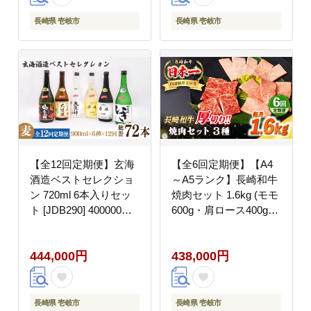
長崎県 壱岐市
長崎県 壱岐市
【全12回定期便】玄海
【全6回定期便】【A4
酒造ベストセレクショ
～A5ランク】長崎和牛
ン 720ml 6本入りセッ
焼肉セット 1.6kg (モモ
ト [JDB290] 400000
600g・肩ロース400g・
400000円 40万円
カルビ600g)《壱岐市》
【シュシュ】 牛 牛肉
444,000円
438,000円
和牛 国産 長崎和牛 焼
肉 焼き肉 焼肉用 モモ
ロース カルビ 冷凍配送
小分け [JGE083]
長崎県 壱岐市
長崎県 壱岐市