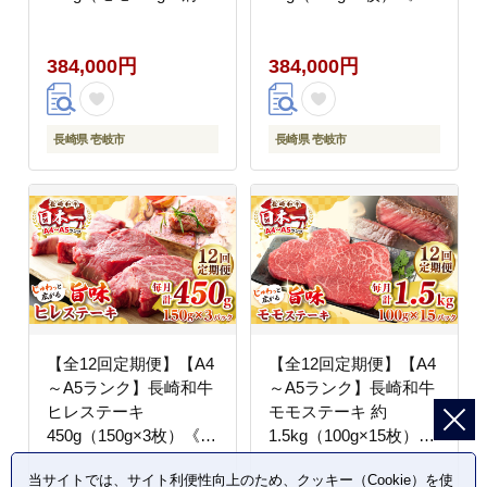
ース200g・リブロース
岐市》【株式会社
200g）《壱岐市》【シ
MEAT PLUS】 肉 牛肉
384,000円
384,000円
ュシュ】 牛 牛肉 和牛
黒毛和牛 サーロイン ス
国産 長崎和牛 しゃぶし
テーキ ご褒美 冷凍配送
ゃぶ すき焼 リブロース
A4 A5 [JGH134]
冷凍配送 A5 小分け
400000 400000円 40万
長崎県 壱岐市
長崎県 壱岐市
[JGE051] 400000
円
400000円 40万円
【全12回定期便】【A4
【全12回定期便】【A4
～A5ランク】長崎和牛
～A5ランク】長崎和牛
ヒレステーキ
モモステーキ 約
450g（150g×3枚）《壱
1.5kg（100g×15枚）
岐市》【株式会社
《壱岐市》【株式会社
当サイトでは、サイト利便性向上のため、クッキー（Cookie）を使
MEAT PLUS】肉 牛肉
MEAT PLUS】 肉 牛肉