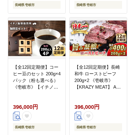
長崎県 壱岐市
長崎県 壱岐市
【全12回定期便】コー
【全12回定期便】長崎
ヒー豆のセット 200g×4
和牛 ローストビーフ
パック（粉も選べる）
200g×2 《壱岐市》
《壱岐市》【イチノ珈
【KRAZY MEAT】 A5
琲焙煎所】[JEQ033] コ
A4 冷凍 和牛 肉 牛肉
ーヒー 珈琲 コーヒー豆
BBQ [JER151] 400000
396,000円
396,000円
ストレートコーヒー お
400000円 40万円
うち時間 自家焙煎 豆
粉 選べる 400000
400000円 40万円
長崎県 壱岐市
長崎県 壱岐市