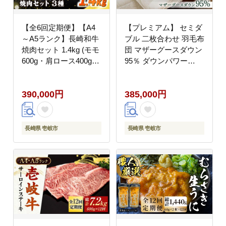
【全6回定期便】【A4
【プレミアム】 セミダ
～A5ランク】長崎和牛
ブル 二枚合わせ 羽毛布
焼肉セット 1.4kg (モモ
団 マザーグースダウン
600g・肩ロース400g・
95％ ダウンパワー
カルビ400g)《壱岐市》
440dp以上 [JDH092] 布
【シュシュ】 牛 牛肉
団 ふとん 合掛け 肌掛
390,000円
385,000円
和牛 国産 長崎和牛 焼
け 400000 400000円 40
肉 焼き肉 焼肉用 モモ
万円
ロース カルビ 冷凍配送
小分け [JGE080]
長崎県 壱岐市
長崎県 壱岐市
400000 400000円 40万
円