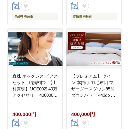
[JZX012] 400000
400000円 40万円
長崎県 壱岐市
長崎県 壱岐市
真珠 ネックレス ピアス
【プレミアム】 クイー
セット 《壱岐市》【上
ン 本掛け 羽毛布団 マ
村真珠】[JCE002] 40万
ザーグースダウン95％
アクセサリー 400000
ダウンパワー 440dp 以
400000円 40万円
上《壱岐市》【富士新
幸九州】 [JDH069] 40
400,000円
400,000円
万 400000 400000円 40
万円