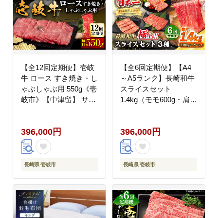
【全12回定期便】壱岐
【全6回定期便】【A4
牛 ロース すき焼き・し
～A5ランク】長崎和牛
ゃぶしゃぶ用 550g《壱
スライスセット
岐市》【中津留】 サー
1.4kg（モモ600g・肩ロ
ロイン リブロース 肩ロ
ース400g・リブロース
ース すき焼き しゃぶし
400g）《壱岐市》【シ
396,000円
396,000円
ゃぶ 牛肉 [JFS065]
ュシュ】 牛 牛肉 和牛
400000 400000円 40万
国産 長崎和牛 しゃぶし
円
ゃぶ すき焼 リブロース
冷凍配送 A5 小分け
長崎県 壱岐市
長崎県 壱岐市
[JGE062] 400000
400000円 40万円