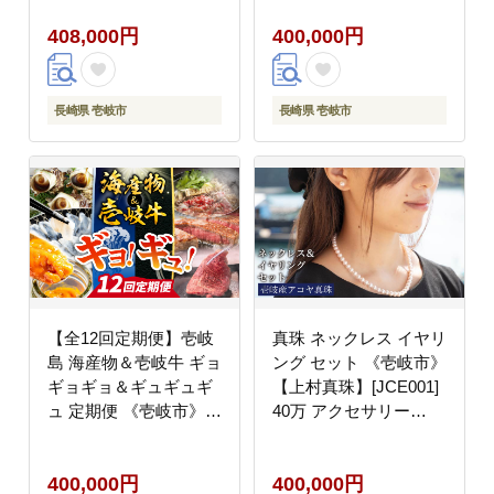
[JBO162] 400000
408,000円
400,000円
400000円 40万円
長崎県 壱岐市
長崎県 壱岐市
【全12回定期便】壱岐
真珠 ネックレス イヤリ
島 海産物＆壱岐牛 ギョ
ング セット 《壱岐市》
ギョギョ＆ギュギュギ
【上村真珠】[JCE001]
ュ 定期便 《壱岐市》
40万 アクセサリー
ステーキ 焼肉 しゃぶし
400000 400000円 40万
ゃぶ すき焼き 赤身 海
円
400,000円
400,000円
産物 刺身 ウニ