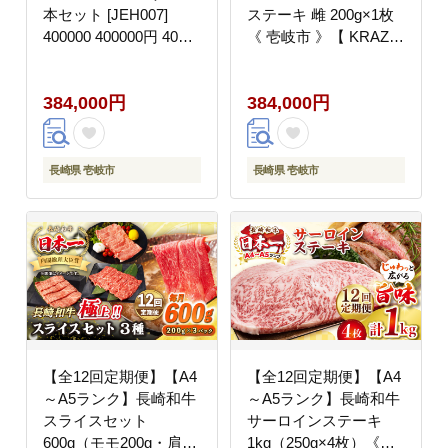
本セット [JEH007]
ステーキ 雌 200g×1枚
400000 400000円 40万
《 壱岐市 》【 KRAZY
円
MEAT 】 ヒレ ステーキ
和牛 肉 BBQ [JER075]
384,000円
384,000円
長崎県 壱岐市
長崎県 壱岐市
【全12回定期便】【A4
【全12回定期便】【A4
～A5ランク】長崎和牛
～A5ランク】長崎和牛
スライスセット
サーロインステーキ
600g（モモ200g・肩ロ
1kg（250g×4枚）《壱