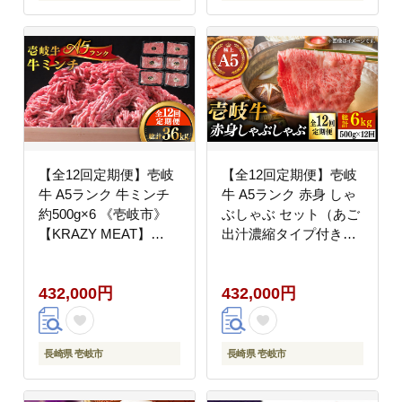
400000 400000円 40万
円
【全12回定期便】壱岐
【全12回定期便】壱岐
牛 A5ランク 牛ミンチ
牛 A5ランク 赤身 しゃ
約500g×6 《壱岐市》
ぶしゃぶ セット（あご
【KRAZY MEAT】
出汁濃縮タイプ付き）
[JER048] 小分け ミン
雌《 壱岐市 》【
チ 3kg 挽き肉 ひき肉
KRAZY MEAT 】 肉 牛
432,000円
432,000円
牛肉 赤身 400000
肉 A5 和牛 肉 鍋
400000円 40万円
[JER083] 400000
400000円 40万円
長崎県 壱岐市
長崎県 壱岐市