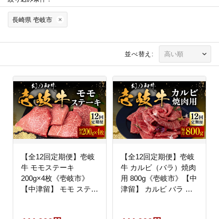
長崎県 壱岐市
並べ替え:
【全12回定期便】壱岐
【全12回定期便】壱岐
牛 モモステーキ
牛 カルビ（バラ）焼肉
200g×4枚《壱岐市》
用 800g《壱岐市》【中
【中津留】 モモ ステー
津留】 カルビ バラ 焼
キ 焼肉 BBQ 牛肉 赤身
肉 BBQ 牛肉 赤身
[JFS038] 400000
[JFS047] 400000