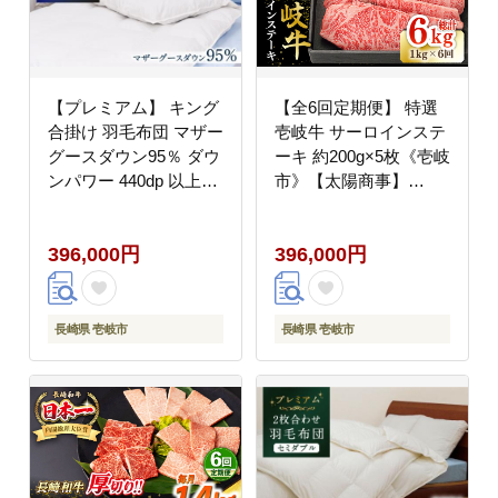
【プレミアム】 キング
【全6回定期便】 特選
合掛け 羽毛布団 マザー
壱岐牛 サーロインステ
グースダウン95％ ダウ
ーキ 約200g×5枚《壱岐
ンパワー 440dp 以上
市》【太陽商事】
《壱岐市》【富士新幸
[JDL086] 肉 牛肉 和牛
九州】 布団 [JDH101]
BBQ 贅沢 焼肉 サーロ
396,000円
396,000円
400000 400000円 40万
イン ステーキ 400000
円
400000円 40万円
長崎県 壱岐市
長崎県 壱岐市