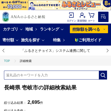
ログイン
新規登録
カート
カテゴリ
地域
ランキング
控除額を調べる
寄付額
旅先を探す
特集
ご利用ガイド
「ふるさとチョイス」システム連携に関して
TOP
詳細検索
長崎県 壱岐市の詳細検索結果
2,695
絞り込み結果：
件
絞り込み条件：