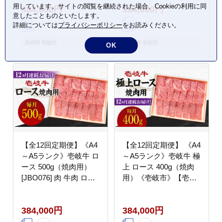
用しています。サイトの閲覧を継続された場合、Cookieの利用に同
384,000円
384,000円
和牛 ヒレ フィレ ヘレ
和牛 モモ ステーキ ご
意したことものといたします。
ご褒美 冷凍配送 A4 A5
褒美 冷凍配送
詳細については
プライバシーポリシー
をお読みください。
[JGH154] 400000
[JGH166] 400000
400000円 40万円
400000円 40万円
長崎県 壱岐市
長崎県 壱岐市
OK
【全12回定期便】《A4
【全12回定期便】 《A4
～A5ランク》壱岐牛 ロ
～A5ランク》壱岐牛 極
ース 500g（焼肉用）
上 ロース 400g（焼肉
[JBO076] 肉 牛肉 ロー
用）《壱岐市》【壱岐
ス 焼肉 赤身 BBQ
市農業協同組合】 肉 牛
400000 400000円 40万
肉 ロース 焼肉 赤身
384,000円
384,000円
円
BBQ [JBO085] 400000
400000円 40万円