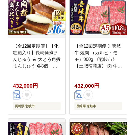
【全12回定期便】【化
【全12回定期便 】壱岐
粧箱入り】長崎角煮ま
牛 焼肉 （カルビ・モ
んじゅう ＆ 大とろ角煮
モ）900g 《壱岐市》
まんじゅう 各8個
【土肥増商店】 肉 牛肉
《壱岐市》【岩崎本
焼き肉 カルビ モモ
舗】冷凍 豚 豚角煮 角
BBQ 赤身 [JDD020]
432,000円
432,000円
煮饅頭 簡単調理 おやつ
400000 400000円 40万
お取り寄せ 長崎
円
[JHA055] 400000
400000円 40万円
長崎県 壱岐市
長崎県 壱岐市