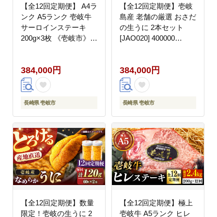
【全12回定期便】 A4ラ
【全12回定期便】壱岐
ンク A5ランク 壱岐牛
島産 老舗の厳選 おさだ
サーロインステーキ
の生うに 2本セット
200g×3枚 《壱岐市》
[JAO020] 400000
【壱岐市ふるさと商
400000円 40万円
社】 [JAA019] 400000
384,000円
384,000円
400000円 40万円
長崎県 壱岐市
長崎県 壱岐市
【全12回定期便】数量
【全12回定期便】極上
限定！壱岐の生うに 2
壱岐牛 A5ランク ヒレ