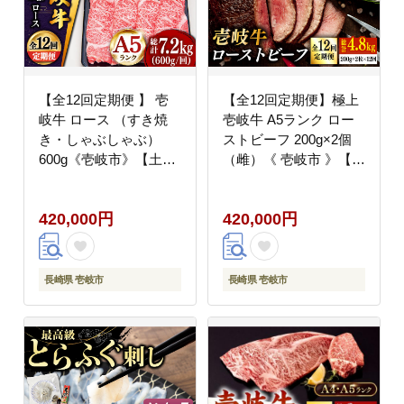
【全12回定期便 】 壱
【全12回定期便】極上
岐牛 ロース （すき焼
壱岐牛 A5ランク ロー
き・しゃぶしゃぶ）
ストビーフ 200g×2個
600g《壱岐市》【土肥
（雌）《 壱岐市 》【
増商店】 肉 牛肉 すき
KRAZY MEAT 】 赤身
焼き しゃぶしゃぶ 赤身
モモ 肉 牛肉 黒毛和牛
420,000円
420,000円
鍋 [JDD023] 400000
ロース [JER066]
400000円 40万円
400000 400000円 40万
円
長崎県 壱岐市
長崎県 壱岐市