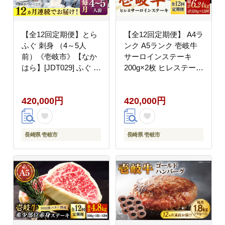
【全12回定期便】とら
【全12回定期便】 A4ラ
ふぐ 刺身 （4～5人
ンク A5ランク 壱岐牛
前）《壱岐市》【なか
サーロインステーキ
はら】[JDT029] ふぐ フ
200g×2枚 ヒレステーキ
グ 河豚 とらふぐ トラ
120g×1枚《壱岐市》
フグ 刺身 刺し身 お刺
【壱岐市ふるさと商
420,000円
420,000円
身 ふぐ刺し フグ刺し
社】 [JAA022] 400000
てっさ 400000 400000
400000円 40万円
円 40万円
長崎県 壱岐市
長崎県 壱岐市