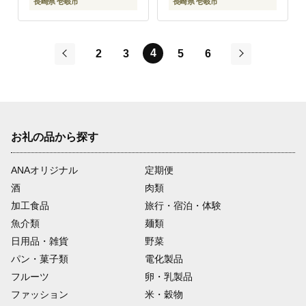
400000円 40万円
長崎県 壱岐市
長崎県 壱岐市
4
2
3
5
6
前
次
お礼の品から探す
ANAオリジナル
定期便
酒
肉類
加工食品
旅行・宿泊・体験
魚介類
麺類
日用品・雑貨
野菜
パン・菓子類
電化製品
フルーツ
卵・乳製品
ファッション
米・穀物