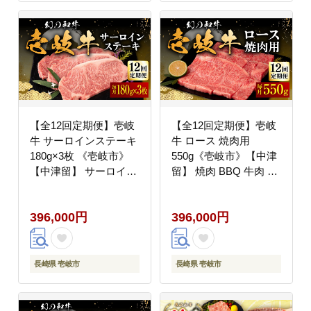
【全12回定期便】壱岐
【全12回定期便】壱岐
牛 サーロインステーキ
牛 ロース 焼肉用
180g×3枚 《壱岐市》
550g《壱岐市》【中津
【中津留】 サーロイン
留】 焼肉 BBQ 牛肉 赤
ステーキ 焼肉 BBQ 牛
身 [JFS062] 400000
肉 赤身 [JFS020]
400000円 40万円
396,000円
396,000円
400000 400000円 40万
円
長崎県 壱岐市
長崎県 壱岐市