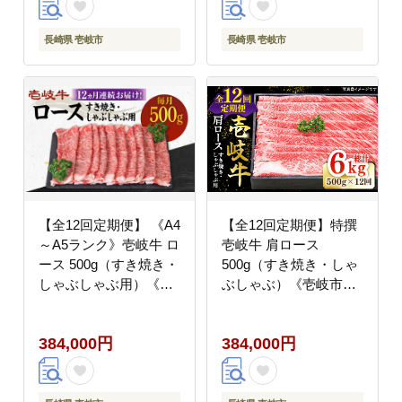
長崎県 壱岐市
長崎県 壱岐市
【全12回定期便】 《A4
【全12回定期便】特撰
～A5ランク》壱岐牛 ロ
壱岐牛 肩ロース
ース 500g（すき焼き・
500g（すき焼き・しゃ
しゃぶしゃぶ用）《壱
ぶしゃぶ）《壱岐市》
岐市》【壱岐市農業協
【太陽商事】[JDL051]
同組合】 肉 牛肉 ロー
肉 牛肉 肩ロース 薄切
384,000円
384,000円
ス すき焼き しゃぶしゃ
り すき焼き しゃぶしゃ
ぶ 薄切り 赤身
ぶ 400000 400000円 40
[JBO091] 400000
万円