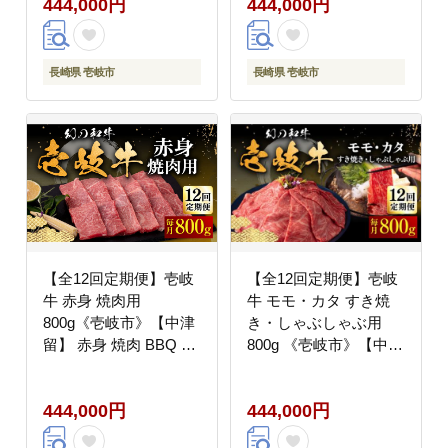
444,000円
444,000円
400000円 40万円
400000円 40万円
長崎県 壱岐市
長崎県 壱岐市
【全12回定期便】壱岐
【全12回定期便】壱岐
牛 赤身 焼肉用
牛 モモ・カタ すき焼
800g《壱岐市》【中津
き・しゃぶしゃぶ用
留】 赤身 焼肉 BBQ 牛
800g 《壱岐市》【中津
肉 [JFS053] 400000
留】 すき焼き しゃぶし
400000円 40万円
ゃぶ モモ カタ 鍋 牛肉
444,000円
444,000円
赤身 [JFS059] 400000
400000円 40万円