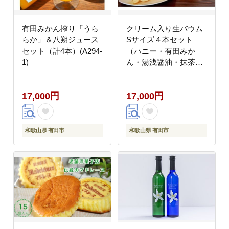
有田みかん搾り「うら
クリーム入り生バウム
らか」＆八朔ジュース
Sサイズ４本セット
セット（計4本）(A294-
（ハニー・有田みか
1)
ん・湯浅醤油・抹茶）
(A311-1)
17,000円
17,000円
和歌山県 有田市
和歌山県 有田市