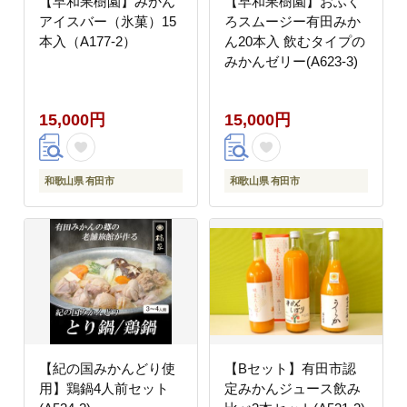
【早和果樹園】みかん
【早和果樹園】おふく
アイスバー（氷菓）15
ろスムージー有田みか
本入（A177-2）
ん20本入 飲むタイプの
みかんゼリー(A623-3)
15,000円
15,000円
和歌山県 有田市
和歌山県 有田市
【紀の国みかんどり使
【Bセット】有田市認
用】鶏鍋4人前セット
定みかんジュース飲み