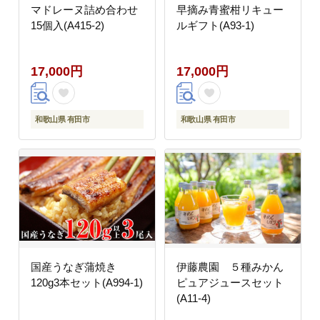
マドレーヌ詰め合わせ
早摘み青蜜柑リキュー
15個入(A415-2)
ルギフト(A93-1)
17,000円
17,000円
和歌山県 有田市
和歌山県 有田市
国産うなぎ蒲焼き
伊藤農園 ５種みかん
120g3本セット(A994-1)
ピュアジュースセット
(A11-4)