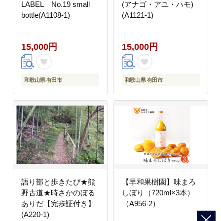
LABEL No.19 small
(アナゴ・アユ・ハモ)
bottle(A1108-1)
(A1121-1)
15,000円
15,000円
和歌山県 有田市
和歌山県 有田市
語り部と歩きたび★熊
【早和果樹園】味まろ
野古道★時さかのぼる
しぼり（720ml×3本）
ありだ【完歩証付き】
（A956-2）
(A220-1)