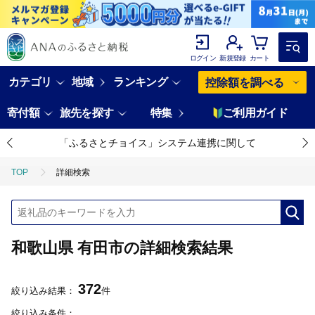
ログイン
新規登録
カート
カテゴリ
地域
ランキング
控除額を調べる
寄付額
旅先を探す
特集
ご利用ガイド
「ふるさとチョイス」システム連携に関して
TOP
詳細検索
和歌山県 有田市の詳細検索結果
372
絞り込み結果：
件
絞り込み条件：