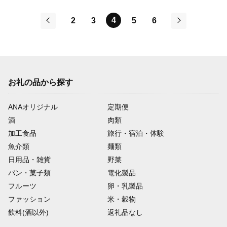
4
2
3
5
6
前
次
お礼の品から探す
ANAオリジナル
定期便
酒
肉類
加工食品
旅行・宿泊・体験
魚介類
麺類
日用品・雑貨
野菜
パン・菓子類
電化製品
フルーツ
卵・乳製品
ファッション
米・穀物
飲料(酒以外)
返礼品なし