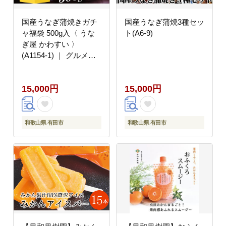
国産うなぎ蒲焼きガチ
国産うなぎ蒲焼3種セッ
ャ福袋 500g入〈 うな
ト(A6-9)
ぎ屋 かわすい 〉
(A1154-1) ｜ グルメ大
賞連続受賞 特製タレ付
送料無料 高評価 人気
15,000円
15,000円
ギフト 贈り物 お歳暮
御歳暮 丑の日 お中元
特産品 和歌山県 有田市
和歌山県 有田市
和歌山県 有田市