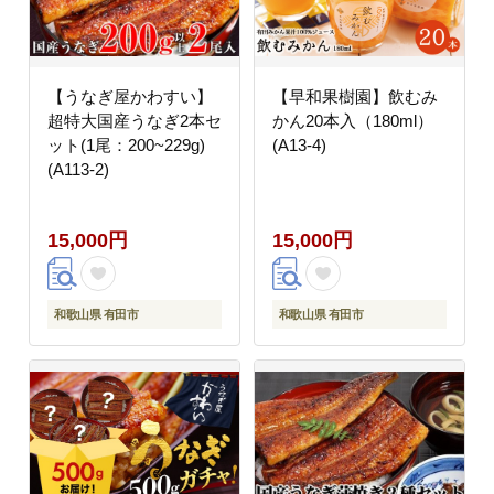
【うなぎ屋かわすい】
【早和果樹園】飲むみ
超特大国産うなぎ2本セ
かん20本入（180ml）
ット(1尾：200~229g)
(A13-4)
(A113-2)
15,000円
15,000円
和歌山県 有田市
和歌山県 有田市