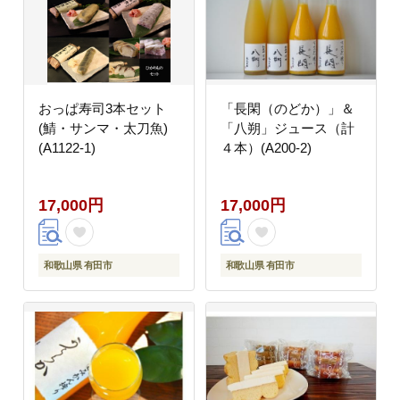
おっぱ寿司3本セット
「長閑（のどか）」＆
(鯖・サンマ・太刀魚)
「八朔」ジュース（計
(A1122-1)
４本）(A200-2)
17,000円
17,000円
和歌山県 有田市
和歌山県 有田市