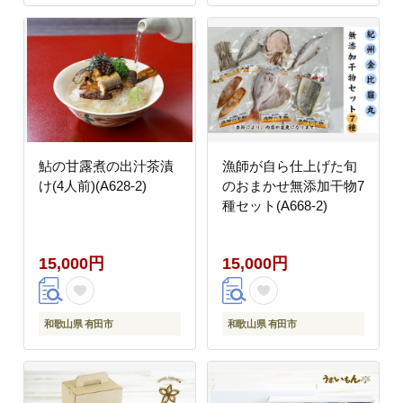
鮎の甘露煮の出汁茶漬
漁師が自ら仕上げた旬
け(4人前)(A628-2)
のおまかせ無添加干物7
種セット(A668-2)
15,000円
15,000円
和歌山県 有田市
和歌山県 有田市