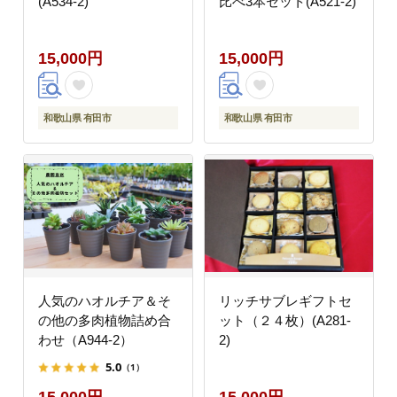
(A534-2)
比べ3本セット(A521-2)
15,000円
15,000円
和歌山県 有田市
和歌山県 有田市
人気のハオルチア＆そ
リッチサブレギフトセ
の他の多肉植物詰め合
ット（２４枚）(A281-
わせ（A944-2）
2)
5.0
（1）
15,000円
15,000円