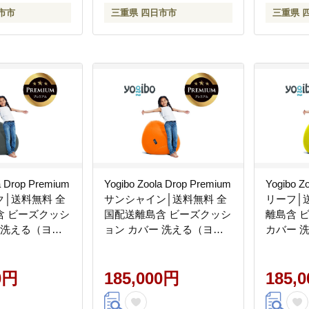
市市
三重県 四日市市
三重県 
a Drop Premium
Yogibo Zoola Drop Premium
Yogibo Z
│送料無料 全
サンシャイン│送料無料 全
リーフ│
含 ビーズクッシ
国配送離島含 ビーズクッシ
離島含 
 洗える（ヨギ
ョン カバー 洗える（ヨギ
カバー 
 ドロップ プレ
ボー ズーラ ドロップ プレ
ズーラ 
ミアム）
ム）
0円
185,000円
185,