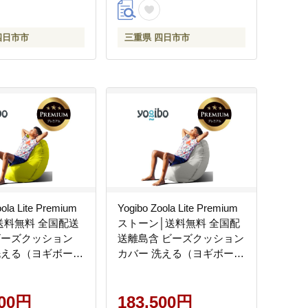
四日市市
三重県 四日市市
ola Lite Premium
Yogibo Zoola Lite Premium
送料無料 全国配送
ストーン│送料無料 全国配
ビーズクッション
送離島含 ビーズクッション
洗える（ヨギボー
カバー 洗える（ヨギボー
ライト プレミア
ズーラ ライト プレミア
ム）
500円
183,500円