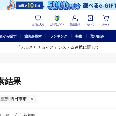
お気に入り
ご利用ガイド
新規登録
ログイン
カート
額から探す
旅先を探す
ランキング
特集
取り組み
「ふるさとチョイス」システム連携に関して
索結果
三重県 四日市市
高い順
新着順