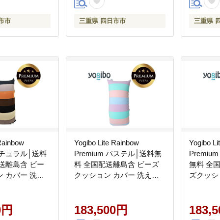
市市
三重県 四日市市
三重県 
 Rainbow
Yogibo Lite Rainbow
Yogibo Li
 ナチュラル│送料
Premium パステル│送料無
Premi
送離島含 ビー
料 全国配送離島含 ビーズ
無料 全
 カバー 洗え
クッション カバー 洗える
ズクッシ
 ライト レイ
（ヨギボー ライト レイン
る（ヨギ
レミアム）
ボー プレミアム）
ンボー 
0円
183,500円
183,