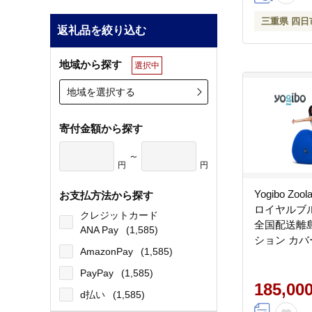
三重県 四日
返礼品を絞り込む
地域から探す
選択中
地域を選択する
寄付金額から探す
～
円
円
Yogibo Zool
お支払方法から探す
ロイヤルブ
クレジットカード
全国配送離
ANA Pay
(1,585)
ション カバ
AmazonPay
(1,585)
ギボー ズー
レミアム）
PayPay
(1,585)
185,00
d払い
(1,585)