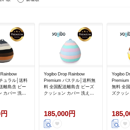
 Rainbow
Yogibo Drop Rainbow
Yogibo D
 ナチュラル│送料
Premium パステル│送料無
Premi
送離島含 ビー
料 全国配送離島含 ビーズ
無料 全
 カバー 洗え
クッション カバー 洗える
ズクッシ
 ドロップ レ
（ヨギボー ドロップ レイ
る（ヨギ
プレミアム）
ンボー プレミアム）
インボー
0円
185,000円
185,