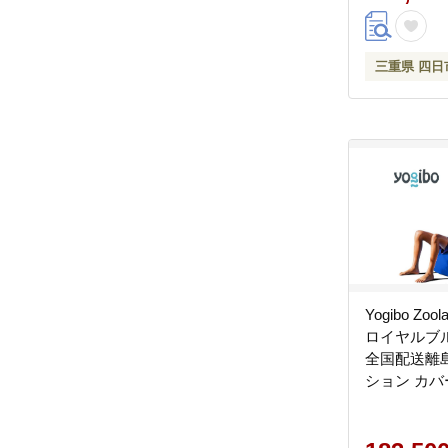
三重県 四日
Yogibo Zool
ロイヤルブ
全国配送離
ション カバ
ギボー ズー
ミアム）