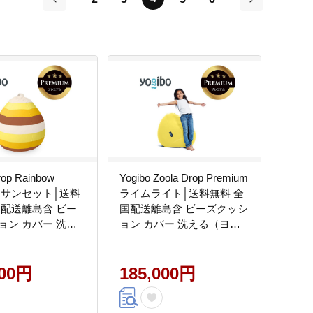
前
次
rop Rainbow
Yogibo Zoola Drop Premium
um サンセット│送料
ライムライト│送料無料 全
国配送離島含 ビー
国配送離島含 ビーズクッシ
ョン カバー 洗え
ョン カバー 洗える（ヨギ
ボー ドロップ レ
ボー ズーラ ドロップ プレ
 プレミアム）
ミアム）
000円
185,000円