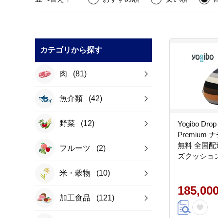
カテゴリから探す
肉
(81)
魚介類
(42)
野菜
(12)
Yogibo Drop
Premium
無料 全国配
フルーツ
(2)
ズクッション
る（ヨギボー
米・穀物
(10)
インボー 
185,00
加工食品
(121)