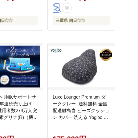
四日市市
三重県 四日市市
＞睡眠サポートサ
Luxe Lounger Premium ダ
1年連続売り上げ
ークグレー│送料無料 全国
、愛用者数274万人突
配送離島含 ビーズクッショ
素グリナ(R)（機能
ン カバー 洗える Yogibo ヨ
品） スティック30
ギボー（ラックス ラウンジ
0回発送（約300日
ャー プレミアム）
重県 三重 四日市