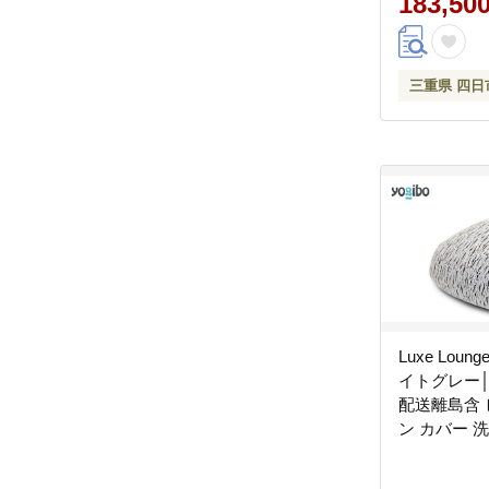
183,50
三重県 四日
Luxe Loung
イトグレー│
配送離島含
ン カバー 洗え
ギボー（ラ
ャー プレミ