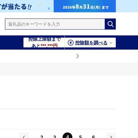
控除上限額まで
控除額を調べる
あと
***,***円
4
2
3
5
6