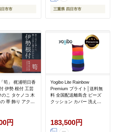
四日市市
三重県 四日市市
「筍」 梶浦明日香
Yogibo Lite Rainbow
付 伊勢 根付 工芸
Premium ブライト│送料無
けのこ タケノコ 木
料 全国配送離島含 ビーズ
の 帯 飾り アクセ
クッション カバー 洗える
和服 和装小物
（ヨギボー ライト レイン
め具 和風 贈答 プ
ボー プレミアム）
 三重県 四日市市
000円
183,500円