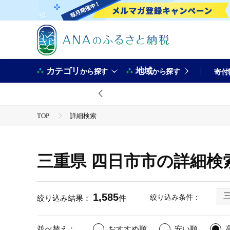
カテゴリ
地域
から探す
から探す
寄付
TOP
詳細検索
三重県 四日市市の詳細検
1,585
絞り込み条件：
絞り込み結果：
件
並べ替え：
おすすめ順
安い順