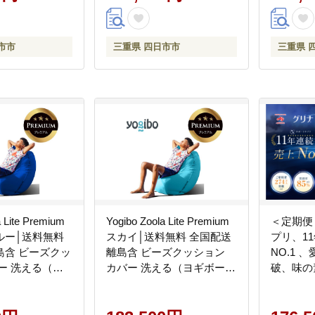
市市
三重県 四日市市
三重県 
a Lite Premium
Yogibo Zoola Lite Premium
＜定期便
ルー│送料無料
スカイ│送料無料 全国配送
プリ、1
島含 ビーズクッ
離島含 ビーズクッション
NO.1 
ー 洗える（ヨ
カバー 洗える（ヨギボー
破、味の
ラ ライト プレ
ズーラ ライト プレミア
性表示食
ム）
本入り×1
分）【三