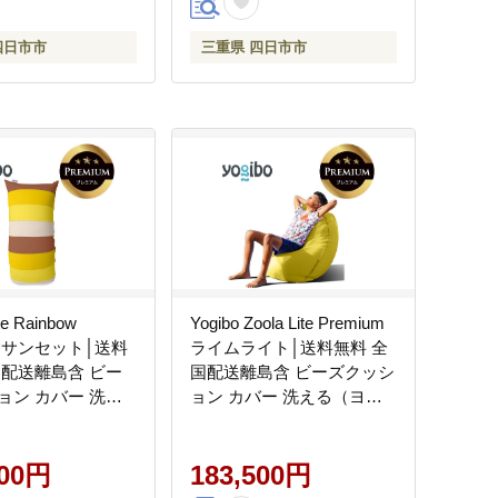
四日市市
三重県 四日市市
te Rainbow
Yogibo Zoola Lite Premium
um サンセット│送料
ライムライト│送料無料 全
国配送離島含 ビー
国配送離島含 ビーズクッシ
ョン カバー 洗え
ョン カバー 洗える（ヨギ
ボー ライト レイ
ボー ズーラ ライト プレミ
プレミアム）
アム）
500円
183,500円