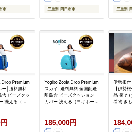
市市
三重県 四日市市
三重県 
a Drop Premium
Yogibo Zoola Drop Premium
伊勢根付
ルー│送料無料
スカイ│送料無料 全国配送
【伊勢根
島含 ビーズクッ
離島含 ビーズクッション
品 筍 た
ー 洗える（ヨ
カバー 洗える（ヨギボー
着物 きも
ラ ドロップ プ
ズーラ ドロップ プレミア
サリー 和装 
ム）
手作り 留
0円
185,000円
レゼント
184,
四日市】