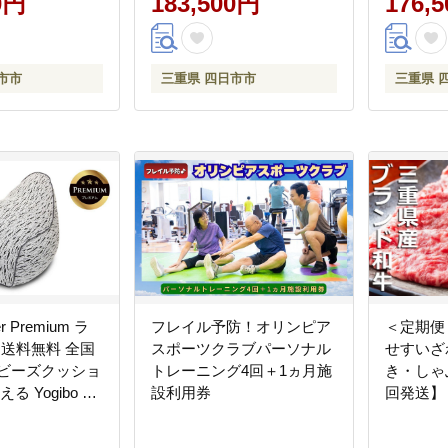
0円
183,500円
176,
市 四日
と納税 
税】
市市
三重県 四日市市
三重県 
er Premium ラ
フレイル予防！オリンピア
＜定期便
送料無料 全国
スポーツクラブパーソナル
せすいざ
 ビーズクッショ
トレーニング4回＋1ヵ月施
き・しゃぶ
る Yogibo ヨ
設利用券
回発送】
ックス ラウンジ
牛 牛肉 
アム）
ゃぶしゃ