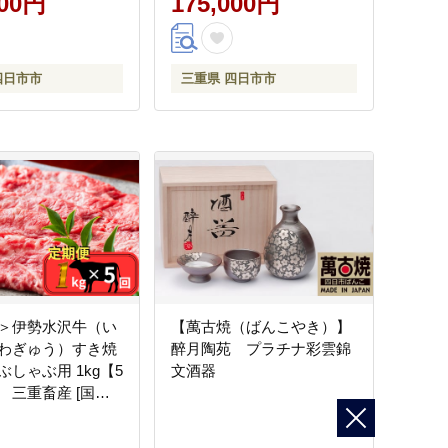
500円
175,000円
市 四日市市ふるさ
四日市ふるさと納
四日市市
三重県 四日市市
＞伊勢水沢牛（い
【萬古焼（ばんこやき）】
わぎゅう）すき焼
醉月陶苑 プラチナ彩雲錦
しゃぶ用 1kg【5
文酒器
 三重畜産 [国産
お肉 肉 すき焼き し
ぶ 三重県 四日市