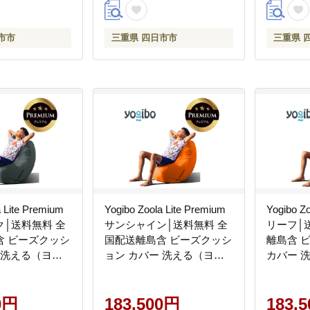
市市
三重県 四日市市
三重県 
a Lite Premium
Yogibo Zoola Lite Premium
Yogibo Zo
│送料無料 全
サンシャイン│送料無料 全
リーフ│
含 ビーズクッシ
国配送離島含 ビーズクッシ
離島含 
 洗える（ヨギ
ョン カバー 洗える（ヨギ
カバー 
 ライト プレミ
ボー ズーラ ライト プレミ
ズーラ 
アム）
ム）
0円
183,500円
183,