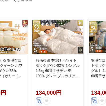
える 羽毛布団
羽毛布団 本掛け ホワイト
羽毛布団
 クイーン ホワ
ダックダウン93％ シングル
トダック
ウン 85％
1.3kg 60番手サテン 綿
グル】 1
 アイボリー [川
100％ グレー ブルガリア産
60番手サ
県 韮崎市
冬用 布団 ふとん 羽毛 羽毛
毛 山梨県 
] かけ布団 冬 掛け
掛け布団 寝具 ロイヤルゴ
布団 ふ
0円
ールド 400dp 収納袋付 日
134,000円
布団 寝
134,
つ星 エクセルゴー
本製 国産 増量 [川村羽毛 山
ド 400
 ダウンケット
梨県 韮崎市 20745165]
国産 抗菌