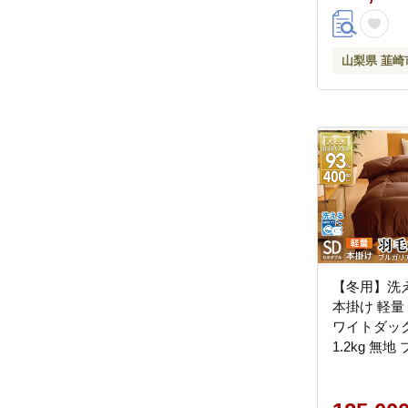
ー 掛け布団
団 ふとん 
け布団 ロ
山梨県 韮崎
ベル
【冬用】洗
本掛け 軽量
ワイトダック
1.2kg 無
[川村羽毛 
20745446
ドリー ブル