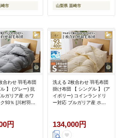
韮崎市
山梨県 韮崎市
2枚合わせ 羽毛布団
洗える 2枚合わせ 羽毛布団
ル 】 (グレー) 抗
掛け布団 【 シングル 】 (ア
ブルガリア産 ホワ
イボリー) コインランドリ
ク93％ [川村羽毛
ー対応 ブルガリア産 ホワ
市 20743602] 布
イトダック 93％ 布団 羽毛
肌掛け 合掛け オー
肌掛け 合掛け オールシー
ン 夏用 冬用 コイ
000円
ズン 夏用 冬用 ふとん 寝具
134,000円
リー対応
[川村羽毛 山梨県 韮崎市
20745097]