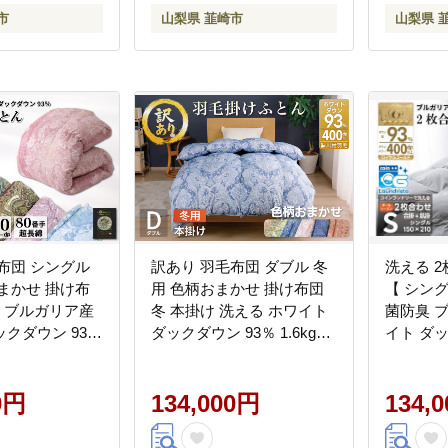
 抗菌 防臭 送料
市
山梨県 韮崎市
山梨県 
布団 シングル
訳あり 羽毛布団 ダブル 冬
洗える 
まかせ 掛け布
用 色柄おまかせ 掛け布団
【 シング
け ブルガリア産
冬 本掛け 洗える ホワイト
菌防臭 
クダウン 93％
ダックダウン 93％ 1.6kg
イト ダッ
dp 80番手 サテン
400dp 軽量生地TTC 布団 ふ
山梨県 韮崎
 羽毛ふとん 掛
とん 羽毛ふとん 掛布団 日
団 羽毛 
 数量限定 寝具
0円
本製 寝具 羽毛掛け布団 訳
134,000円
ルシーズ
134,
 訳アリ ダウ
アリ ダウン ダウンケット
ンランド
ット [川村羽毛
ブルガリア産 [川村羽毛 山