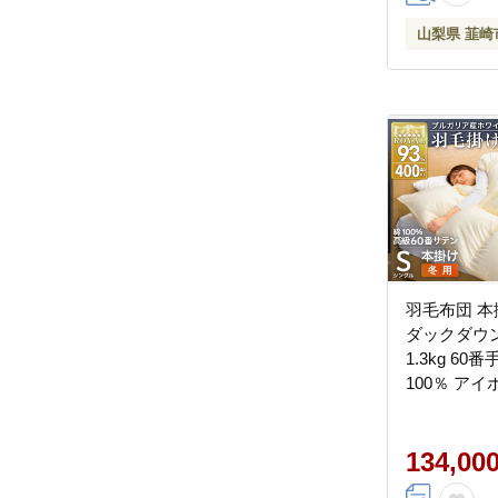
山梨県 韮崎市 
山梨県 韮崎
羽毛布団 本
ダックダウン
1.3kg 60
100％ ア
ア産 冬用 
羽毛掛け布団
ルゴールド 4
134,00
日本製 国産