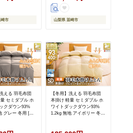
布団 ダウンかけ布
ー 掛け布団 ダウンかけ布
ん 羽毛ふとん 合掛
団 ふとん 羽毛ふとん 合掛
ロイヤルゴールドラ
け布団 ロイヤルゴールドラ
韮崎市
山梨県 韮崎市
ベル
洗える 羽毛布団
【冬用】洗える 羽毛布団
軽量 セミダブル ホ
本掛け 軽量 セミダブル ホ
ックダウン93%
ワイトダックダウン93%
無地 グレー 冬用 [川
1.2kg 無地 アイボリー 冬用
山梨県 韮崎市
[川村羽毛 山梨県 韮崎市
52] 軽い コインラン
20745457] 軽い コインラン
ブルガリア産 掛け
ドリー ブルガリア産 掛け