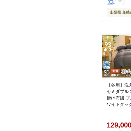
山梨県 韮崎市 
山梨県 韮崎
【冬用】洗
セミダブル 
掛け布団 ブ
ワイトダック
1.4kg 400
菌防臭 羽毛
星 ロイヤ
129,00
抗菌防臭生地