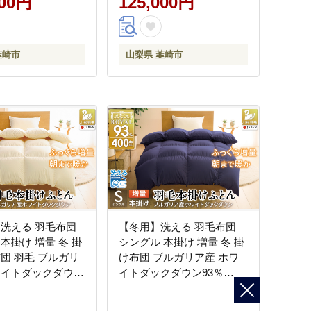
000円
125,000円
ウンかけ布団 ふと
布団 ダウンかけ布団 ふと
とん 本掛け布団 5
ん 羽毛ふとん 本掛け布団 5
イヤルゴールドラベ
つ星 ロイヤルゴールドラベ
韮崎市
山梨県 韮崎市
ル
 洗える 羽毛布団
【冬用】洗える 羽毛布団
本掛け 増量 冬 掛
シングル 本掛け 増量 冬 掛
布団 羽毛 ブルガリ
け布団 ブルガリア産 ホワ
ワイトダックダウン
イトダックダウン93％
kg 400dp アイボリ
1.2kg 400dp ネイビー 無地
抗菌防臭 5つ星 ロ
羽毛 布団 羽毛ふとん 本掛