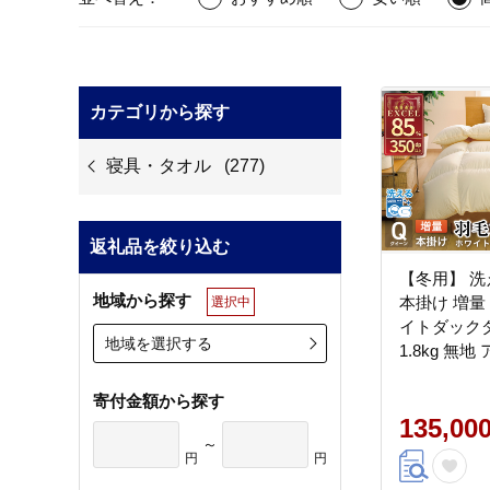
カテゴリから探す
寝具・タオル
(277)
返礼品を絞り込む
【冬用】 洗
地域から探す
本掛け 増量
選択中
イトダックダ
地域を選択する
1.8kg 無地
村羽毛 山梨
20745482
寄付金額から探す
布団 布団 ふとん 羽毛 掛布
135,00
～
団 寝具 4
円
円
ルドラベル