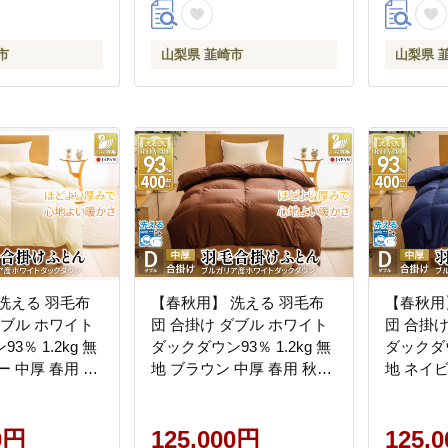
 布団 収納袋付
ふとん 羽毛ふとん 本掛け
リー [川村羽
布団 4つ星 エクセルゴール
市
山梨県 韮崎市
山梨県 
市 20745107]
ドラベル
洗える 羽毛布
【春秋用】 洗える 羽毛布
【春秋用
ダブル ホワイト
団 合掛け ダブル ホワイト
団 合掛
3％ 1.2kg 無
ダックダウン93％ 1.2kg 無
ダックダウ
ー 中厚 春用 秋
地 ブラウン 中厚 春用 秋用
地 ネイビ
毛 山梨県 韮崎市
[川村羽毛 山梨県 韮崎市
[川村羽毛
] 合い掛け 布団 ブ
20745421] 合い掛け 布団 ブ
207454
 コインランドリ
0円
ルガリア産 コインランドリ
125,000円
ルガリア
125,