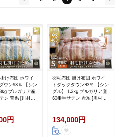
前
次
 掛け布団 ホワイ
羽毛布団 掛け布団 ホワイ
ダウン93％ 【シン
トダックダウン93％ 【シン
.3kg ブルガリア産
グル】 1.3kg ブルガリア産
テン 青系 [川村羽
60番手サテン 赤系 [川村羽
韮崎市 20743244]
毛 山梨県 韮崎市 20743245]
とん 羽毛 羽毛掛け
布団 ふとん 羽毛 羽毛掛け
具 ロイヤルゴール
000円
布団 寝具 ロイヤルゴール
134,000円
dp 収納袋付 日本製
ド 400dp 収納袋付 日本製
 防臭
国産 抗菌 防臭