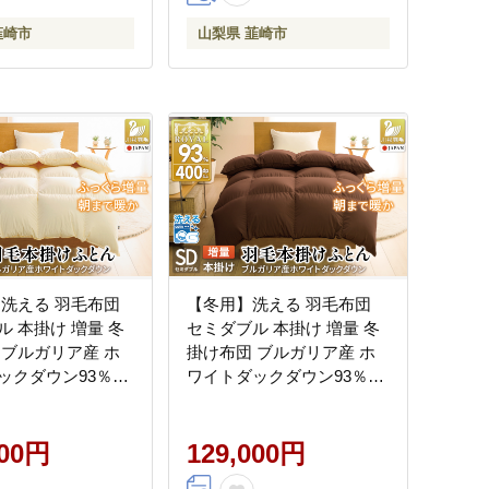
韮崎市
山梨県 韮崎市
 洗える 羽毛布団
【冬用】洗える 羽毛布団
ル 本掛け 増量 冬
セミダブル 本掛け 増量 冬
 ブルガリア産 ホ
掛け布団 ブルガリア産 ホ
ックダウン93％
ワイトダックダウン93％
400dp アイボリー 無
1.4kg 400dp ブラウン 無地
防臭 羽毛本掛け布
羽毛 布団 羽毛ふとん 本掛
星 ロイヤルゴールド
000円
け布団 5つ星 ロイヤルゴー
129,000円
毛 寝具 掛布団 布
ルドラベル ダウンケット