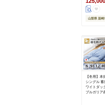
125,00
布団 ダウン
ん 羽毛ふと
つ星 ロイ
山梨県 韮崎
ル
【冬用】本
シングル 蓄
ワイトダック
ブルガリア産 1.2
ウォーム 青)
県 韮崎市 20