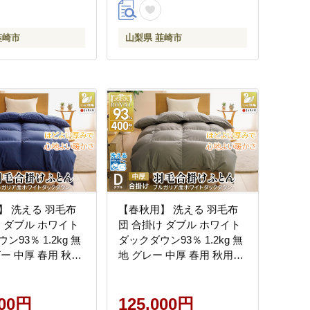
韮崎市
山梨県 韮崎市
】 洗える 羽毛布
【春秋用】 洗える 羽毛布
け ダブル ホワイト
団 合掛け ダブル ホワイト
ン93％ 1.2kg 無
ダックダウン93％ 1.2kg 無
ー 中厚 春用 秋用
地 グレー 中厚 春用 秋用
 山梨県 韮崎市
[川村羽毛 山梨県 韮崎市
24] 合い掛け 布団 ブ
20745427] 合い掛け 布団 ブ
産 コインランドリ
000円
ルガリア産 コインランドリ
125,000円