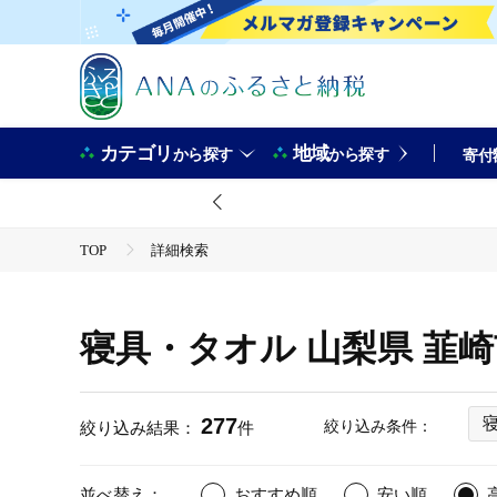
カテゴリ
地域
から探す
から探す
寄付
TOP
詳細検索
寝具・タオル 山梨県 韮
277
絞り込み条件：
絞り込み結果：
件
並べ替え：
おすすめ順
安い順