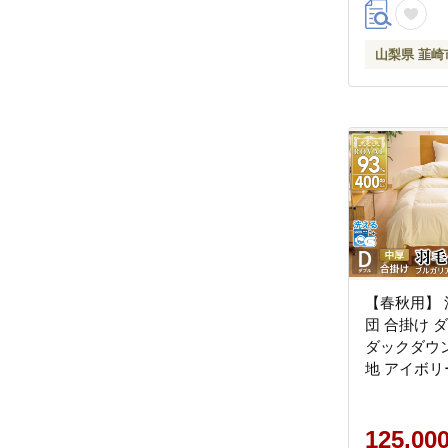
寝具 掛布団
コインランド
山梨県 韮崎
毛 山梨県 韮崎
【春秋用】 
団 合掛け 
ダックダウン9
地 アイボリ
用 [川村羽
20743644
ルガリア産
125,00