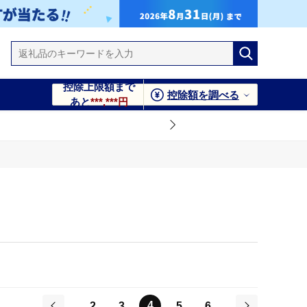
控除上限額まで
控除額を調べる
あと
***,***円
4
2
3
5
6