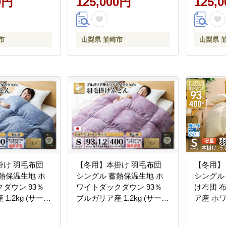
0円
125,000円
125,
かけ布団 ふと
布団 ダウンかけ布団 ふと
布団 ダ
ん 本掛け布団 5
ん 羽毛ふとん 本掛け布団 5
ん 羽毛ふ
ヤルゴールドラベ
つ星 ロイヤルゴールドラベ
つ星 ロ
市
山梨県 韮崎市
山梨県 
ル
ル
掛け 羽毛布団
【冬用】本掛け 羽毛布団
【冬用】
熱保温生地 ホ
シングル 蓄熱保温生地 ホ
シングル 
ダウン 93％
ワイトダックダウン 93％
け布団 
kg (サーモ
ブルガリア産 1.2kg (サーモ
ア産 ホ
 [川村羽毛 山梨
ウォーム 赤) [川村羽毛 山梨
93％ 1.2
743626] 布団
県 韮崎市 20743627] 布団
ー 無地 