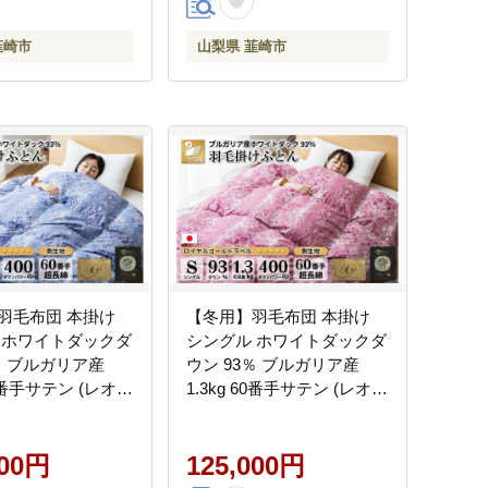
ふとん 本掛け布団
寝具 掛布団 羽毛掛け布団
ンドリー 防ダニ
コインランドリー 防汚加工
韮崎市
山梨県 韮崎市
 山梨県 韮崎市
柔軟加工 防ダニ [川村羽毛
]
山梨県 韮崎市 20742897]
羽毛布団 本掛け
【冬用】羽毛布団 本掛け
 ホワイトダックダ
シングル ホワイトダックダ
％ ブルガリア産
ウン 93％ ブルガリア産
60番手サテン (レオー
1.3kg 60番手サテン (レオー
 [川村羽毛 山梨県 韮
ネ 赤) [川村羽毛 山梨県 韮
43624] 布団 日本製
崎市 20743625] 布団 日本製
ウン サテン
000円
羽毛 ダウン サテン
125,000円