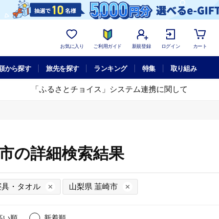
お気に入り
ご利用ガイド
新規登録
ログイン
カート
額から探す
旅先を探す
ランキング
特集
取り組み
「ふるさとチョイス」システム連携に関して
崎市の詳細検索結果
寝具・タオル
山梨県 韮崎市
高い順
新着順