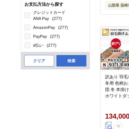
日本製 国産
お支払方法から探す
山梨県 韮崎
無料
クレジットカード
ANA Pay
(277)
AmazonPay
(277)
PayPay
(277)
d払い
(277)
クリア
検索
訳あり 羽毛
冬用 色柄お
団 冬 本掛
ホワイトダッ
1.3kg 400
布団 ふとん
布団 日本製
134,00
羽毛掛け布団
ン ダウンケ