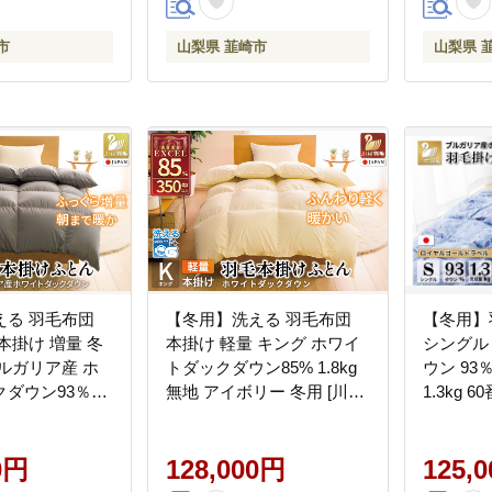
20745168]
寝具 掛布団 羽毛掛け布団
団 羽毛
コインランドリー 防汚加工
コインラ
市
山梨県 韮崎市
山梨県 
柔軟加工 防ダニ [川村羽毛
[川村羽毛
山梨県 韮崎市 20742894]
20743643
える 羽毛布団
【冬用】洗える 羽毛布団
【冬用】
本掛け 増量 冬
本掛け 軽量 キング ホワイ
シングル
ルガリア産 ホ
トダックダウン85% 1.8kg
ウン 93
ダウン93％
無地 アイボリー 冬用 [川村
1.3kg 
dp グレー 無地 抗
羽毛 山梨県 韮崎市
ネ 青 )
本掛け布団 5つ
20745440] マンションタイ
崎市 207
ルゴールドラベル
0円
プ 軽い コインランドリー
128,000円
羽毛 ダ
125,
 防ダニ 羽毛
掛け布団 ダウンかけ布団