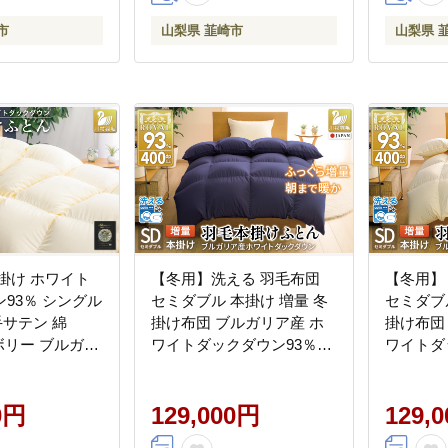
20743597]
梨県 韮崎市 20743599]
市
山梨県 韮崎市
山梨県 
掛け ホワイト
【冬用】洗える 羽毛布団
【冬用】
93％ シングル
セミダブル 本掛け 増量 冬
セミダブ
番手サテン 綿
掛け布団 ブルガリア産 ホ
掛け布団
イボリー ブルガリ
ワイトダックダウン93％
ワイトダ
布団 ふとん 羽毛
1.4kg 400dp ネイビー 無地
1.4kg 
 寝具 ロイヤ
羽毛 布団 羽毛ふとん 本掛
地 抗菌
00dp 収納袋付
0円
け布団 5つ星 ロイヤルゴー
129,000円
団 5つ
129,
 増量 [川村羽毛
ルドラベル ダウンケット
ラベル 羽