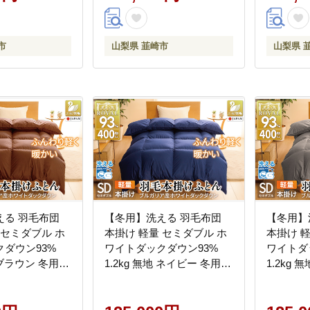
 ダウンかけ布
ー 掛け布団 ダウンかけ布
ー 掛け
羽毛ふとん 合掛
団 ふとん 羽毛ふとん 合掛
団 ふと
イヤルゴールドラ
け布団 ロイヤルゴールドラ
け布団 
市
山梨県 韮崎市
山梨県 
ベル
ベル
える 羽毛布団
【冬用】洗える 羽毛布団
【冬用】
 セミダブル ホ
本掛け 軽量 セミダブル ホ
本掛け 
ダウン93%
ワイトダックダウン93%
ワイトダ
地 ブラウン 冬用
1.2kg 無地 ネイビー 冬用
1.2kg 
山梨県 韮崎市
[川村羽毛 山梨県 韮崎市
村羽毛 
] 軽い コインラン
20745449] 軽い コインラン
207454
ガリア産 掛け
ドリー ブルガリア産 掛け
ドリー 