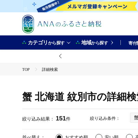
カテゴリ
地域
から探す
から探す
寄付
TOP
詳細検索
蟹 北海道 紋別市の詳細
151
絞り込み条件：
絞り込み結果：
件
並べ替え：
おすすめ順
安い順