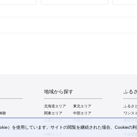
地域から探す
ふる
北海道エリア
東北エリア
ふるさ
体験
関東エリア
中部エリア
ワンス
近畿エリア
中国エリア
確定申
kie）を使用しています。サイトの閲覧を継続された場合、Cookie
四国エリア
九州エリア
控除上
。
沖縄エリア
年金受