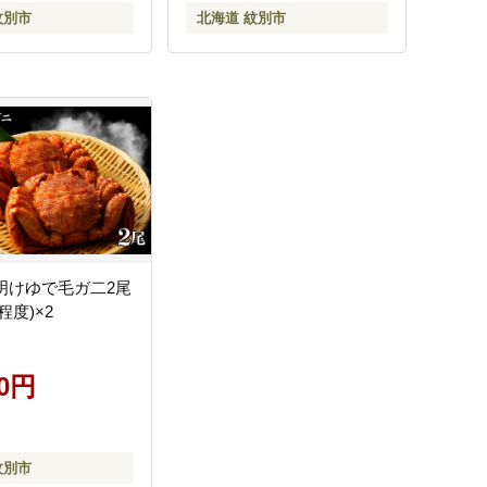
紋別市
北海道 紋別市
 海明けゆで毛ガ二2尾
g程度)×2
00円
紋別市