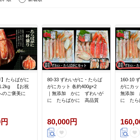
豪華】たらばがに
80-33 ずわいがに・たらば
160-1
.2kg 【お祝
がにカット 各約400g×2
がにカット
へのご褒美に
｜無添加 かに ずわいが
無添加 
に たらばかに 高品質
に たら
0円
80,000円
160,