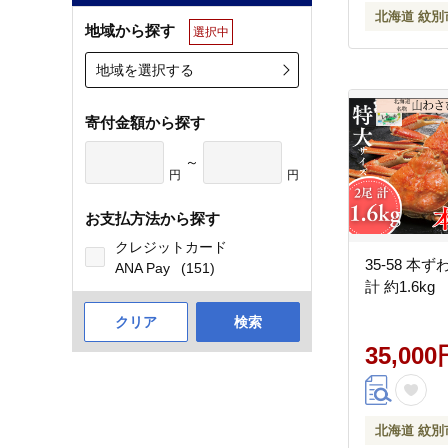
北海道 紋別
地域から探す
選択中
地域を選択する
寄付金額から探す
～
円
円
お支払方法から探す
クレジットカード
35-58 本
ANA Pay
(151)
計 約1.6kg
クリア
検索
35,000
北海道 紋別