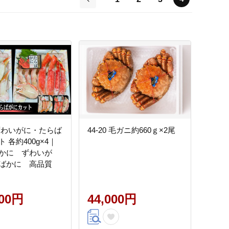
前
0 ずわいがに・たらば
44-20 毛ガニ約660ｇ×2尾
 各約400g×4｜
かに ずわいが
ばかに 高品質
000円
44,000円