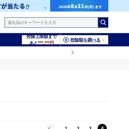
控除上限額まで
控除額を調べる
あと
***,***円
4
1
2
3