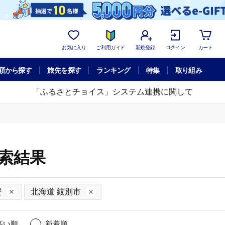
お気に入り
ご利用ガイド
新規登録
ログイン
カート
額から探す
旅先を探す
ランキング
特集
取り組み
「ふるさとチョイス」システム連携に関して
検索結果
蟹
北海道 紋別市
高い順
新着順