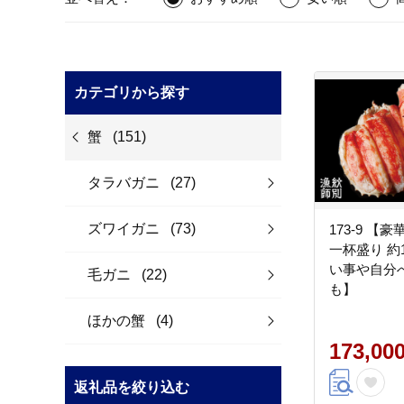
カテゴリから探す
蟹
(151)
タラバガニ
(27)
ズワイガニ
(73)
173-9 【
一杯盛り 約1
い事や自分
毛ガニ
(22)
も】
ほかの蟹
(4)
173,00
返礼品を絞り込む