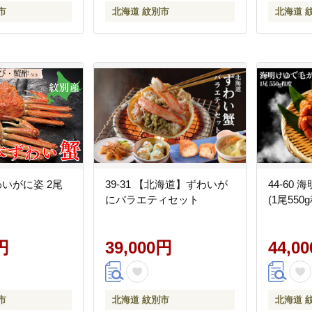
市
北海道 紋別市
北海道 
ずわいがに姿 2尾
39-31 【北海道】ずわいが
44-60
にバラエティセット
(1尾550
円
39,000円
44,0
市
北海道 紋別市
北海道 