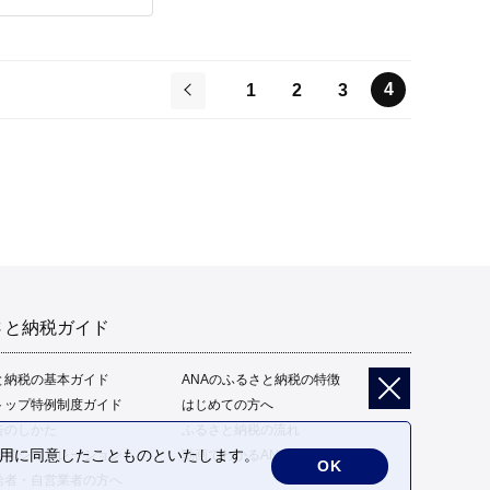
4
1
2
3
前
さと納税ガイド
と納税の基本ガイド
ANAのふるさと納税の特徴
トップ特例制度ガイド
はじめての方へ
告のしかた
ふるさと納税の流れ
の利用に同意したことものといたします。
限額シミュレーション
動画でわかるANAのふるさと納税
OK
給者・自営業者の方へ