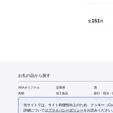
151
全
件
お礼の品から探す
ANAオリジナル
定期便
酒
肉類
加工食品
旅行・宿泊・
魚介類
麺類
日用品・雑貨
当サイトでは、サイト利便性向上のため、クッキー（Coo
野菜
パン・菓子類
電化製品
詳細については
プライバシーポリシー
をお読みください
フルーツ
卵・乳製品
ファッション