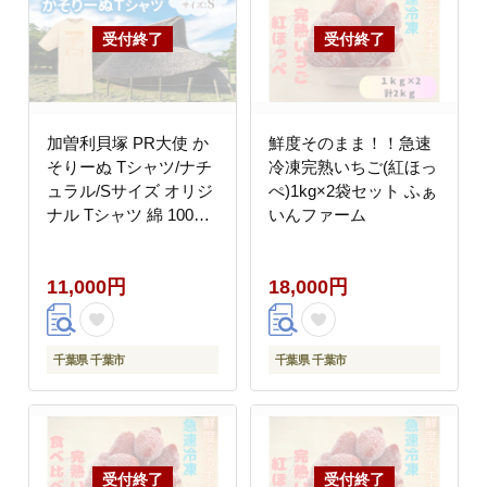
加曽利貝塚 PR大使 か
鮮度そのまま！！急速
そりーぬ Tシャツ/ナチ
冷凍完熟いちご(紅ほっ
ュラル/Sサイズ オリジ
ぺ)1kg×2袋セット ふぁ
ナル Tシャツ 綿 100％
いんファーム
半袖 男女兼用 千葉市
11,000円
18,000円
千葉県 千葉市
千葉県 千葉市