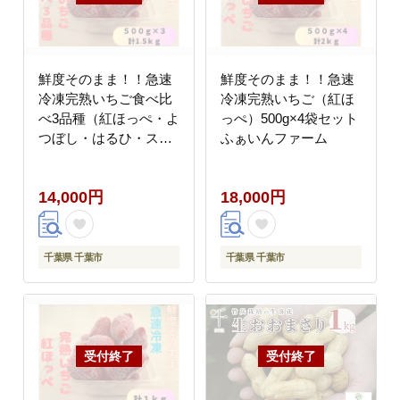
鮮度そのまま！！急速
鮮度そのまま！！急速
冷凍完熟いちご食べ比
冷凍完熟いちご（紅ほ
べ3品種（紅ほっぺ・よ
っぺ）500g×4袋セット
つぼし・はるひ・スタ
ふぁいんファーム
ーナイト・おいCベリ
ー・かおり野・恋みの
14,000円
18,000円
りの中からランダムで3
品種)500g×3袋セット
ふぁいんファーム
千葉県 千葉市
千葉県 千葉市