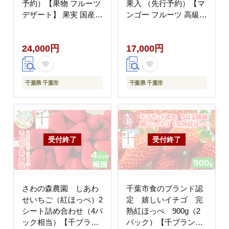
予約）【果物 フルーツ
果入 （先行予約）【マ
デザート】 果実 国産
ンゴー フルーツ 高級果
上品な香り 国産生ライ
実 国内】 果物 国産 デ
チ 新鮮 食後 化粧箱入
ザート 食後 新鮮 完熟
24,000円
17,000円
り
マンゴー 国産マンゴー
化粧箱入り
千葉県 千葉市
千葉県 千葉市
さわの森農園 しあわ
千葉市食のブランド認
せいちご（紅ほっぺ）2
定 嬉しいイチゴ 完
シート詰め合わせ（4パ
熟紅ほっぺ 900g（2
ック相当）【千ブラン
パック）【千ブランド