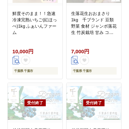
鮮度そのまま！！急速
生落花生おおまさり
冷凍完熟いちご(紅ほっ
1kg 千ブランド 豆類
ぺ)1kg ふぁいんファー
野菜 食材 ジャンボ落花
ム
生 竹炭栽培 甘み コク
食べ応え 千葉県産落花
生 国産
10,000円
7,000円
千葉県 千葉市
千葉県 千葉市