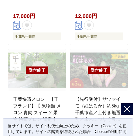
ド イチゴ 苺 おやつ 果
いちご 苺 おやつ 果
物】 フル?ツ デザート
物】 果実 フル?ツ デザ
17,000円
12,000円
上品な甘さ 程よい酸味
ート 甘みと酸味 バラ
ストロベリー
ンス ストロベリー
千葉県 千葉市
千葉県 千葉市
千葉快晴メロン 【千
【先行受付】サツマイ
ブランド】【 果物類 メ
モ（紅はるか）約5kg
ロン 青肉 スイーツ 果
千葉市産／土付き無選
物 快晴メロン 認定 】
別／未来につなぐ農業
「つなぐファーム」／
当サイトでは、サイト利便性向上のため、クッキー（Cookie）を使
用しています。サイトの閲覧を継続された場合、Cookieの利用に同
2025年12月上旬頃から