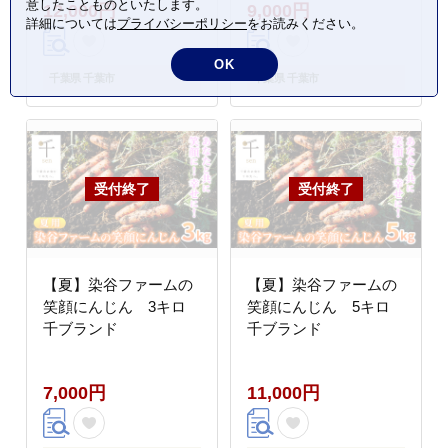
意したことものといたします。
12,000円
9,000円
順次発送
詳細については
プライバシーポリシー
をお読みください。
OK
千葉県 千葉市
千葉県 千葉市
【夏】染谷ファームの
【夏】染谷ファームの
笑顔にんじん 3キロ
笑顔にんじん 5キロ
千ブランド
千ブランド
7,000円
11,000円