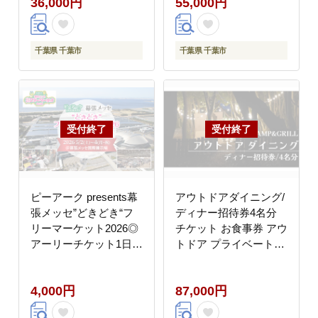
36,000円
55,000円
千葉県 千葉市
千葉県 千葉市
ピーアーク presents幕
アウトドアダイニング/
張メッセ”どきどき“フ
ディナー招待券4名分
リーマーケット2026◎
チケット お食事券 アウ
アーリーチケット1日券
トドア プライベート
（通常入場より約90分
small planet
前から順次入場可能）
CAMP&GRILL 稲毛海
4,000円
87,000円
2026 5/2(土)～４(月・
浜公園 千葉県 千葉市
祝) ＠ 幕張メッセ国
稲毛