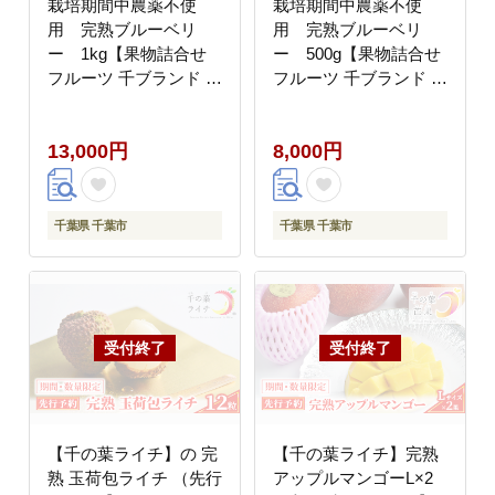
栽培期間中農薬不使
栽培期間中農薬不使
用 完熟ブルーベリ
用 完熟ブルーベリ
ー 1kg【果物詰合せ
ー 500g【果物詰合せ
フルーツ 千ブランド 千
フルーツ 千ブランド 千
葉市 ブルーベリー 】
葉市 ブルーベリー 】
千葉県
千葉県
13,000円
8,000円
千葉県 千葉市
千葉県 千葉市
【千の葉ライチ】の 完
【千の葉ライチ】完熟
熟 玉荷包ライチ （先行
アップルマンゴーL×2