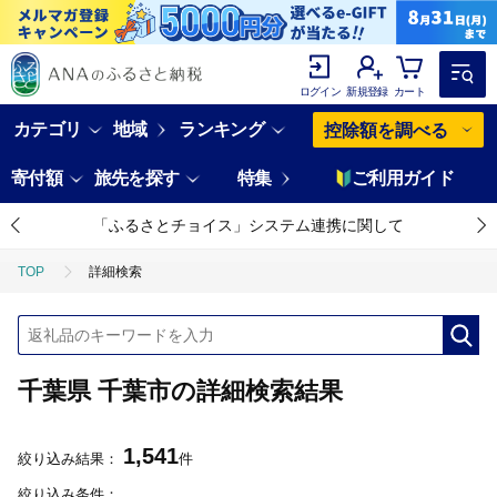
ログイン
新規登録
カート
カテゴリ
地域
ランキング
控除額を調べる
寄付額
旅先を探す
特集
ご利用ガイド
「ふるさとチョイス」システム連携に関して
TOP
詳細検索
千葉県 千葉市の詳細検索結果
1,541
絞り込み結果：
件
絞り込み条件：