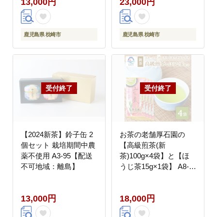
13,000円
23,000円
鹿児島県 枕崎市
鹿児島県 枕崎市
【2024新茶】鈴子缶 2
お茶の老舗厚石園の
個セット 栽培期間中農
【高級煎茶(新
薬不使用 A3-95【配送
茶)100g×4袋】と【ほ
不可地域：離島】
うじ茶15g×1袋】 A8-
31【配送不可地域：離
島】
13,000円
18,000円