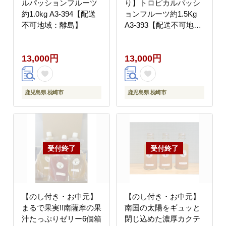
ルパッションフルーツ
り】トロピカルパッシ
約1.0kg A3-394【配送
ョンフルーツ約1.5Kg
不可地域：離島】
A3-393【配送不可地
域：離島】
13,000円
13,000円
鹿児島県 枕崎市
鹿児島県 枕崎市
【のし付き・お中元】
【のし付き・お中元】
まるで果実!!南薩摩の果
南国の太陽をギュッと
汁たっぷりゼリー6個箱
閉じ込めた濃厚カクテ