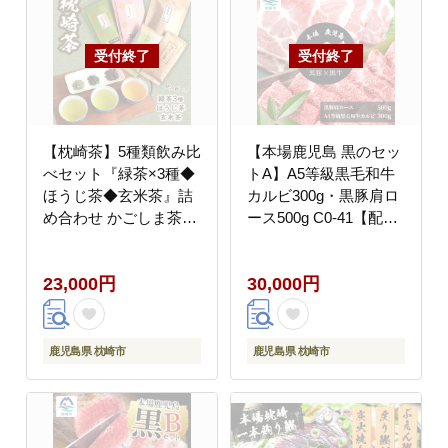
【枕崎茶】5種類飲み比
【本場鹿児島 黒のセッ
べセット『緑茶×3種◆
トA】A5等級黒毛和牛
ほうじ茶◆玄米茶』詰
カルビ300g・黒豚肩ロ
め合わせ かごしま茶
ース500g C0-41【配送
B3-64【配送不可地
不可地域：離島】
域：離島】
23,000円
30,000円
鹿児島県 枕崎市
鹿児島県 枕崎市