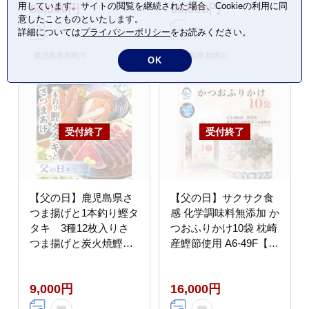
用しています。サイトの閲覧を継続された場合、Cookieの利用に同
50,000円
30,000円
意したことものといたします。
詳細については
プライバシーポリシー
をお読みください。
鹿児島県 枕崎市
鹿児島県 枕崎市
OK
【父の日】鹿児島県さ
【父の日】サクサク食
つま揚げと1本釣り鰹タ
感 化学調味料無添加 か
タキ 3種12枚入りさ
つおふりかけ10袋 枕崎
つま揚げと炭火焼鰹タ
産鰹節使用 A6-49F【配
タキ Z0-40【配送不可
送不可地域：離島】
地域：離島】
9,000円
16,000円