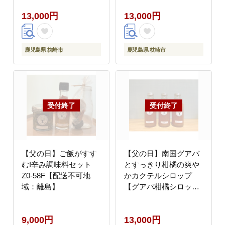
可地域：離島】
可地域：離島】
13,000円
13,000円
鹿児島県 枕崎市
鹿児島県 枕崎市
【父の日】ご飯がすす
【父の日】南国グアバ
む!辛み調味料セット
とすっきり柑橘の爽や
Z0-58F【配送不可地
かカクテルシロップ
域：離島】
【グアバ柑橘シロッ
プ】 A3-385F【配送不
可地域：離島】
9,000円
13,000円