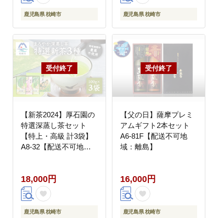
鹿児島県 枕崎市
鹿児島県 枕崎市
【新茶2024】厚石園の
【父の日】薩摩プレミ
特選深蒸し茶セット
アムギフト2本セット
【特上・高級 計3袋】
A6-81F【配送不可地
A8-32【配送不可地
域：離島】
域：離島】
18,000円
16,000円
鹿児島県 枕崎市
鹿児島県 枕崎市