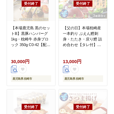
【本場鹿児島 黒のセッ
【父の日】本場枕崎産
トB】黒豚ハンバーグ
一本釣り ぶえん鰹刺
1kg・枕崎牛 赤身ブロ
身・たたき・戻り鰹 詰
ック 350g C0-42【配送
め合わせ【タレ付】
不可地域：離島】
A3-301F【配送不可地
域：離島】
30,000円
13,000円
鹿児島県 枕崎市
鹿児島県 枕崎市