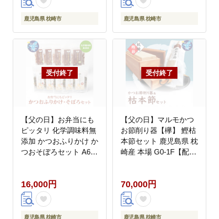
鹿児島県 枕崎市
鹿児島県 枕崎市
【父の日】お弁当にも
【父の日】マルモかつ
ピッタリ 化学調味料無
お節削り器【欅】 鰹枯
添加 かつおふりかけ か
本節セット 鹿児島県 枕
つおそぼろセット A6-
崎産 本場 G0-1F【配送
47F【配送不可地域：
不可地域：離島】
離島】
16,000円
70,000円
鹿児島県 枕崎市
鹿児島県 枕崎市