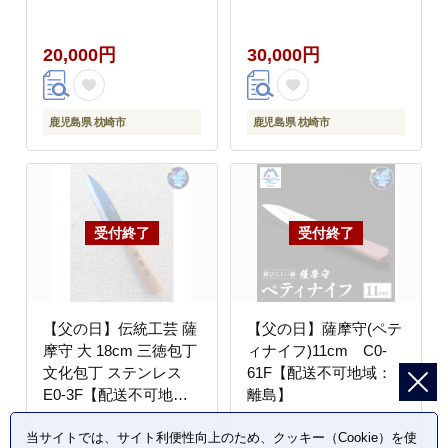
島】
縄県】
20,000円
30,000円
鹿児島県 枕崎市
鹿児島県 枕崎市
【父の日】伝統工芸 薩
【父の日】薩摩守(ペテ
摩守 大 18cm 三徳包丁
ィナイフ)11cm C0-
文化包丁 ステンレス
61F【配送不可地域：
E0-3F【配送不可地
離島】
域：離島・沖縄県】
当サイトでは、サイト利便性向上のため、クッキー（Cookie）を使