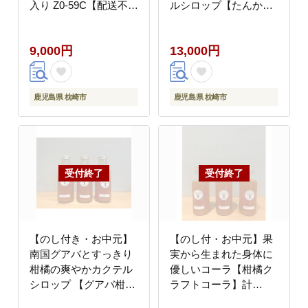
入り Z0-59C【配送不可
ルシロップ【たんか
地域：離島】
ん】 A3-386C【配送不
可地域：離島】
9,000円
13,000円
鹿児島県 枕崎市
鹿児島県 枕崎市
【のし付き・お中元】
【のし付・お中元】果
南国グアバとすっきり
実から生まれた身体に
柑橘の爽やかカクテル
優しいコーラ【柑橘ク
シロップ 【グアバ柑
ラフトコーラ】計
橘】 A3-385C【配送不
540ml A3-387【配送不