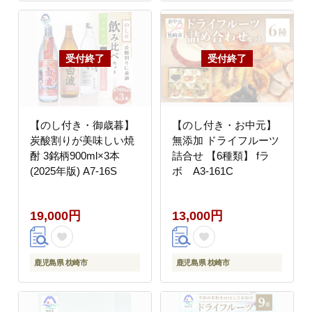
【のし付き・御歳暮】
【のし付き・お中元】
炭酸割りが美味しい焼
無添加 ドライフルーツ
酎 3銘柄900ml×3本
詰合せ 【6種類】 fラ
(2025年版) A7-16S
ボ A3-161C
19,000円
13,000円
鹿児島県 枕崎市
鹿児島県 枕崎市