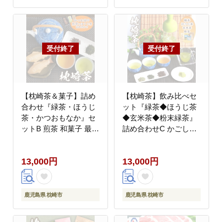
【枕崎茶＆菓子】詰め
【枕崎茶】飲み比べセ
合わせ『緑茶・ほうじ
ット『緑茶◆ほうじ茶
茶・かつおもなか』セ
◆玄米茶◆粉末緑茶』
ットB 煎茶 和菓子 最中
詰め合わせC かごしま
A3-287【配送不可地
茶 A3-288【配送不可地
域：離島】
域：離島】
13,000円
13,000円
鹿児島県 枕崎市
鹿児島県 枕崎市