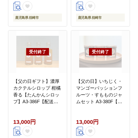
鹿児島県 枕崎市
鹿児島県 枕崎市
【父の日ギフト】濃厚
【父の日】いちじく・
カクテルシロップ 柑橘
マンゴーパッションフ
香る【たんかんシロッ
ルーツ・すもものジャ
プ】A3-386F【配送不
ムセット A3-380F【配
可地域：離島】
送不可地域：離島】
13,000円
13,000円