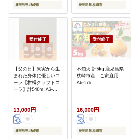
鹿児島県 枕崎市
鹿児島県 枕崎市
【父の日】果実から生
不知火 計5kg 鹿児島県
まれた身体に優しいコ
枕崎市産 ご家庭用
ーラ【柑橘クラフトコ
A6-175
ーラ】計540ml A3-
387F【配送不可地域：
離島】
13,000円
16,000円
鹿児島県 枕崎市
鹿児島県 枕崎市