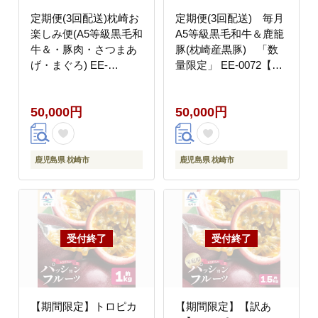
定期便(3回配送)枕崎お
定期便(3回配送) 毎月
楽しみ便(A5等級黒毛和
A5等級黒毛和牛＆鹿籠
牛＆・豚肉・さつまあ
豚(枕崎産黒豚) 「数
げ・まぐろ) EE-
量限定」 EE-0072【配
0071【配送不可地域：
送不可地域：離島】
離島】
50,000円
50,000円
鹿児島県 枕崎市
鹿児島県 枕崎市
【期間限定】トロピカ
【期間限定】【訳あ