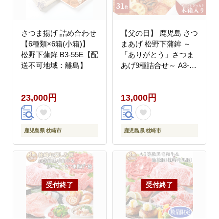
さつま揚げ 詰め合わせ
【父の日】 鹿児島 さつ
【6種類×6箱(小箱)】
まあげ 松野下蒲鉾 ～
松野下蒲鉾 B3-55E【配
「ありがとう」さつま
送不可地域：離島】
あげ9種詰合せ～ A3-
197F【配送不可地域：
離島】
23,000円
13,000円
鹿児島県 枕崎市
鹿児島県 枕崎市