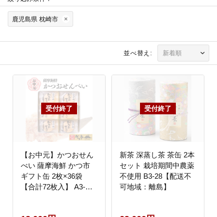
鹿児島県 枕崎市
並べ替え:
【お中元】かつおせん
新茶 深蒸し茶 茶缶 2本
べい 薩摩海鮮 かつ市
セット 栽培期間中農薬
ギフト缶 2枚×36袋
不使用 B3-28【配送不
【合計72枚入】 A3-
可地域：離島】
241C【配送不可地域：
離島】