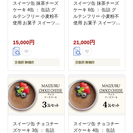
スイーツ缶 抹茶チーズ
スイーツ缶 抹茶チーズ
ケーキ 4缶 ： 缶詰 グ
ケーキ 6缶 ： 缶詰 グ
ルテンフリー 小麦粉不
ルテンフリー 小麦粉不
使用 お菓子 スイーツ
使用 お菓子 スイーツ
洋菓子 人気 おいしい
洋菓子 人気 おいしい
国産 有精卵 安全 安心
国産 有精卵 安全 安心
15,000円
21,000円
保存料無添加 長期保存
保存料無添加 長期保存
ケーキ 京都 贈答 贈り
ケーキ 京都 贈答 贈り
物 プレゼント ギフト
物 プレゼント ギフト
お祝い 結婚 慶事 お歳
お祝い 結婚 慶事 お歳
京都府 舞鶴市
京都府 舞鶴市
暮 バレンタイン ホワイ
暮 バレンタイン ホワイ
トデー
トデー
スイーツ缶 チョコチー
スイーツ缶 チョコチー
ズケーキ 3缶 ： 缶詰
ズケーキ 4缶 ： 缶詰