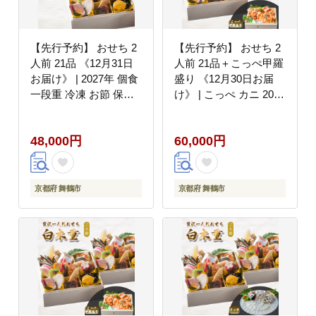
【先行予約】 おせち 2
【先行予約】 おせち 2
人前 21品 《12月31日
人前 21品＋こっぺ甲羅
お届け》 | 2027年 個食
盛り 《12月30日お届
一段重 冷凍 お節 保存
け》 | こっぺ カニ 2027
料不使用 お正月 おすす
年 個食 一段重 冷凍 お
め 京都 舞鶴 おせち料
節 保存料不使用 お正月
48,000円
60,000円
理 盛り付け済み 取り分
おすすめ 京都 舞鶴 お
け不要 年末 お取り寄せ
せち料理 盛り付け済み
年内発送
取り分け不要 年末 お取
り寄せ 年内発送
京都府 舞鶴市
京都府 舞鶴市