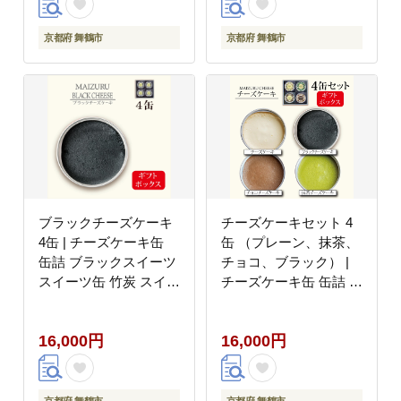
無添加 長期保存 ケーキ
京都 贈答 贈り物 プレ
京都府 舞鶴市
京都府 舞鶴市
ゼント ギフト お祝い
結婚 慶事 お歳暮 バレ
ンタイン ホワイトデー
ブラックチーズケーキ
チーズケーキセット 4
4缶 | チーズケーキ缶
缶 （プレーン、抹茶、
缶詰 ブラックスイーツ
チョコ、ブラック） |
スイーツ缶 竹炭 スイー
チーズケーキ缶 缶詰 4
ツ 常温 長期保存 手作
種類 食べ比べ セット
り お取り寄せ ギフト
スイーツ缶 スイーツ 常
16,000円
16,000円
贈答用 プレゼント 京都
温 長期保存 手作り お
舞鶴
取り寄せ ギフト 贈答用
プレゼント 京都 舞鶴