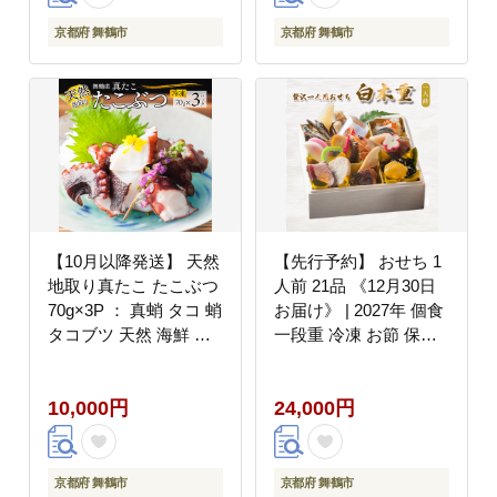
京都府 舞鶴市
京都府 舞鶴市
【10月以降発送】 天然
【先行予約】 おせち 1
地取り真たこ たこぶつ
人前 21品 《12月30日
70g×3P ： 真蛸 タコ 蛸
お届け》 | 2027年 個食
タコブツ 天然 海鮮 海
一段重 冷凍 お節 保存
産 魚介 シーフード 冷
料不使用 お正月 おすす
凍 簡単 グルメ お取り
め 京都 舞鶴 おせち料
10,000円
24,000円
寄せ 京都 舞鶴 凡愚
理 盛り付け済み 取り分
け不要 年末 お取り寄せ
年内発送
京都府 舞鶴市
京都府 舞鶴市