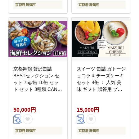
ーフード 旬 サワラ 鰆
ーフード 旬 サワラ 鰆
京都府 舞鶴市
京都府 舞鶴市
缶詰 おつまみ缶
缶詰 おつまみ缶
京都舞鶴 贅沢缶詰
スイーツ 缶詰 ガトーシ
BESTセレクション セ
ョコラ & チーズケーキ
ット 75g/缶 10缶 セッ
セット 4缶 ： 人気 美
ト セット 3種類 CAN
味 ギフト 贈答用 プレ
BRICK ジャパンフード
ゼント 贈り物 熨斗 挨
セレクション 金賞 受賞
拶 手土産 お祝い 結婚
50,000円
15,000円
サワラのゆずしょう油
慶事 プレゼント 手作り
ゆずしょう油 スパイス
北海道 国産 有精卵 安
アヒージョ 魚 海鮮 シ
全 安心 保存料無添加
ーフード 旬 サワラ 鰆
厳選 スイス チョコ チ
京都府 舞鶴市
京都府 舞鶴市
缶詰 おつまみ缶
ョコレート ケーキ