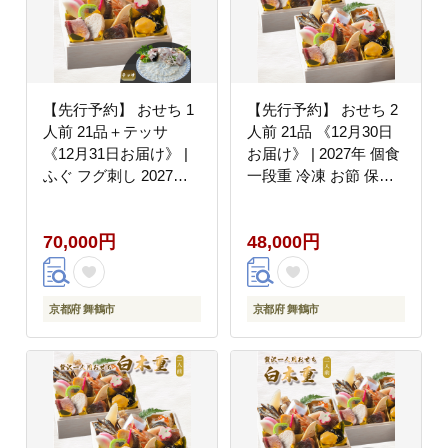
【先行予約】 おせち 1
【先行予約】 おせち 2
人前 21品＋テッサ
人前 21品 《12月30日
《12月31日お届け》 |
お届け》 | 2027年 個食
ふぐ フグ刺し 2027年
一段重 冷凍 お節 保存
個食 一段重 冷凍 お節
料不使用 お正月 おすす
保存料不使用 お正月 お
め 京都 舞鶴 おせち料
70,000円
48,000円
すすめ 京都 舞鶴 おせ
理 盛り付け済み 取り分
ち料理 盛り付け済み 取
け不要 年末 お取り寄せ
り分け不要 年末 お取り
年内発送
寄せ 年内発送
京都府 舞鶴市
京都府 舞鶴市