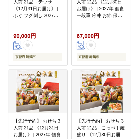
人前 21品＋テッサ
人前 21品 《12月30日
《12月31日お届け》 |
お届け》 | 2027年 個食
ふぐ フグ刺し 2027年
一段重 冷凍 お節 保存
個食 一段重 冷凍 お節
料不使用 お正月 おすす
保存料不使用 お正月 お
め 京都 舞鶴 おせち料
90,000円
67,000円
すすめ 京都 舞鶴 おせ
理 盛り付け済み 取り分
ち料理 盛り付け済み 取
け不要 年末 お取り寄せ
り分け不要 年末 お取り
年内発送
寄せ 年内発送
京都府 舞鶴市
京都府 舞鶴市
【先行予約】 おせち 3
【先行予約】 おせち 3
人前 21品 《12月31日
人前 21品＋こっぺ甲羅
お届け》 | 2027年 個食
盛り 《12月30日お届