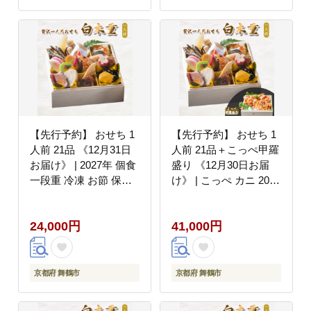
【先行予約】 おせち 1
【先行予約】 おせち 1
人前 21品 《12月31日
人前 21品＋こっぺ甲羅
お届け》 | 2027年 個食
盛り 《12月30日お届
一段重 冷凍 お節 保存
け》 | こっぺ カニ 2027
料不使用 お正月 おすす
年 個食 一段重 冷凍 お
め 京都 舞鶴 おせち料
節 保存料不使用 お正月
24,000円
41,000円
理 盛り付け済み 取り分
おすすめ 京都 舞鶴 お
け不要 年末 お取り寄せ
せち料理 盛り付け済み
年内発送
取り分け不要 年末 お取
り寄せ 年内発送
京都府 舞鶴市
京都府 舞鶴市