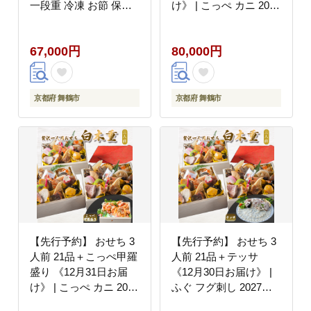
一段重 冷凍 お節 保存
け》 | こっぺ カニ 2027
料不使用 お正月 おすす
年 個食 一段重 冷凍 お
め 京都 舞鶴 おせち料
節 保存料不使用 お正月
67,000円
80,000円
理 盛り付け済み 取り分
おすすめ 京都 舞鶴 お
け不要 年末 お取り寄せ
せち料理 盛り付け済み
年内発送
取り分け不要 年末 お取
り寄せ 年内発送
京都府 舞鶴市
京都府 舞鶴市
【先行予約】 おせち 3
【先行予約】 おせち 3
人前 21品＋こっぺ甲羅
人前 21品＋テッサ
盛り 《12月31日お届
《12月30日お届け》 |
け》 | こっぺ カニ 2027
ふぐ フグ刺し 2027年
年 個食 一段重 冷凍 お
個食 一段重 冷凍 お節