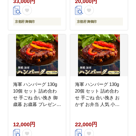
33,000円
20,000円
詰め合わせ 盛り合わせ
セット 熨斗 贈答 ギフ
ト
京都府 舞鶴市
京都府 舞鶴市
海軍 ハンバーグ 130g
海軍 ハンバーグ 130g
10個 セット 詰め合わ
20個 セット 詰め合わ
せ 手ごね 合い挽き 御
せ 手ごね 合い挽き お
歳暮 お歳暮 プレゼント
かず お弁当 人気 小分
贈答 熨斗 おかず お弁
け 冷凍 牛肉 精肉店 お
当 人気
肉屋 焼くだけ ぐるめ
12,000円
22,000円
ごはん 肉 肉系 プレゼ
ント 贈答 熨斗