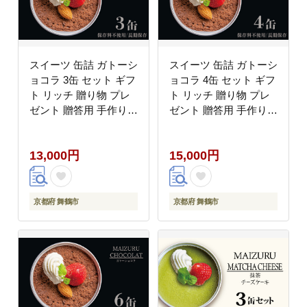
スイーツ 缶詰 ガトーシ
スイーツ 缶詰 ガトーシ
ョコラ 3缶 セット ギフ
ョコラ 4缶 セット ギフ
ト リッチ 贈り物 プレ
ト リッチ 贈り物 プレ
ゼント 贈答用 手作り
ゼント 贈答用 手作り
人気 確実 無難 美味 お
人気 確実 無難 美味 お
祝い 結婚 慶事 安心 安
祝い 結婚 慶事 安心 安
13,000円
15,000円
全 無添加 お歳暮 クリ
全 無添加 お歳暮 クリ
スマス バレンタイン 有
スマス バレンタイン 有
精卵 厳選 スイス クー
精卵 厳選 スイス クー
ベル チュール チョコ
ベル チュール チョコ
京都府 舞鶴市
京都府 舞鶴市
チョコレート ケーキ
チョコレート ケーキ