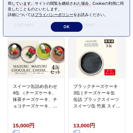
用しています。サイトの閲覧を継続された場合、Cookieの利用に同
13,000円
21,000円
精卵 安全 安心 保存料
精卵 安全 安心 保存料
意したことものといたします。
無添加 長期保存 ケーキ
無添加 長期保存 ケーキ
詳細については
プライバシーポリシー
をお読みください。
京都 贈答 贈り物 プレ
京都 贈答 贈り物 プレ
ゼント ギフト お祝い
ゼント ギフト お祝い
京都府 舞鶴市
京都府 舞鶴市
OK
結婚 慶事 お歳暮 バレ
結婚 慶事 お歳暮 バレ
ンタイン ホワイトデー
ンタイン ホワイトデー
スイーツ缶詰め合わせ
ブラックチーズケーキ
4缶 （チーズケーキ、
3缶 | チーズケーキ缶
抹茶チーズケーキ、チ
缶詰 ブラックスイーツ
ョコチーズケーキ、ガ
スイーツ缶 竹炭 スイー
トーショコラ） ： 缶詰
ツ 常温 長期保存 手作
お菓子 スイーツ 洋菓子
り お取り寄せ ギフト
15,000円
13,000円
人気 おいしい 国産 有
贈答用 プレゼント 京都
精卵 安全 安心 保存料
舞鶴