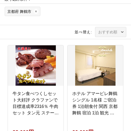
京都府 舞鶴市
並べ替え:
牛タン食べつくしセッ
ホテル アマービレ舞鶴
ト大好評 クラファンで
シングル 1名様 ご宿泊
目標達成率2316％ 牛肉
券 1泊朝食付 関西 京都
セット タン元 ステーキ
舞鶴 宿泊 1泊 観光 ビ
味付け肉 タン中 牛タン
ジネス 宿泊券 東舞鶴駅
ハンバーグ ハンバーグ