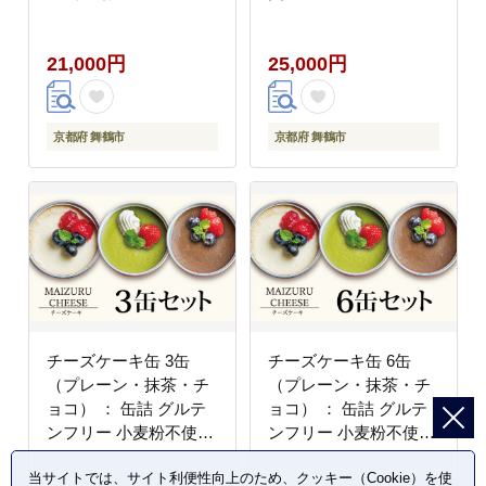
洋菓子 人気 おいしい
缶詰 カレー缶 レトルト
国産 有精卵 安全 安心
缶 カレー カレーライス
21,000円
25,000円
保存料無添加 長期保存
牛カレー ビーフカレー
ケーキ 京都 贈答 贈り
缶 箱入り 非常食
物 プレゼント ギフト
お祝い 結婚 慶事 お歳
京都府 舞鶴市
京都府 舞鶴市
暮 バレンタイン ホワイ
トデー
チーズケーキ缶 3缶
チーズケーキ缶 6缶
（プレーン・抹茶・チ
（プレーン・抹茶・チ
ョコ） ： 缶詰 グルテ
ョコ） ： 缶詰 グルテ
ンフリー 小麦粉不使用
ンフリー 小麦粉不使用
お菓子 スイーツ 洋菓子
お菓子 スイーツ 洋菓子
当サイトでは、サイト利便性向上のため、クッキー（Cookie）を使
人気 おいしい 国産 有
人気 おいしい 国産 有