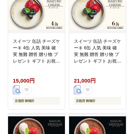
スイーツ 缶詰 チーズケ
スイーツ 缶詰 チーズケ
ーキ 4缶 人気 美味 確
ーキ 6缶 人気 美味 確
実 無難 贈答 贈り物 プ
実 無難 贈答 贈り物 プ
レゼント ギフト お祝い
レゼント ギフト お祝い
結婚 慶事 お歳暮 バレ
結婚 慶事 お歳暮 バレ
ンタイン ホワイトデー
ンタイン ホワイトデー
15,000円
21,000円
スイーツ スイーツ缶 ケ
スイーツ スイーツ缶 ケ
ーキ 洋菓子 クリーム
ーキ 洋菓子 クリーム
北海道 国産 有精卵 安
北海道 国産 有精卵 安
全 安心 保存料無添加
全 安心 保存料無添加
京都府 舞鶴市
京都府 舞鶴市
厳選 ケーキ 京都
厳選 ケーキ 京都