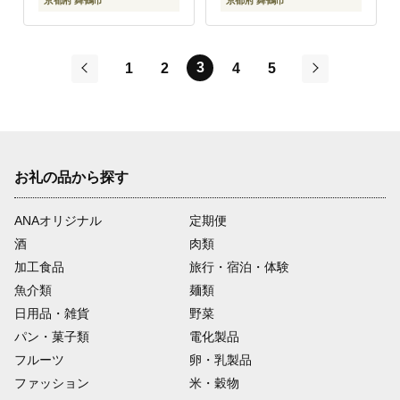
京都府 舞鶴市
京都府 舞鶴市
3
1
2
4
5
前
次
お礼の品から探す
ANAオリジナル
定期便
酒
肉類
加工食品
旅行・宿泊・体験
魚介類
麺類
日用品・雑貨
野菜
パン・菓子類
電化製品
フルーツ
卵・乳製品
ファッション
米・穀物