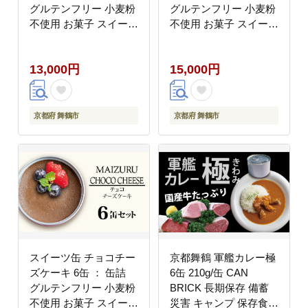
グルテンフリー 小麦粉
グルテンフリー 小麦粉
不使用 お菓子 スイーツ
不使用 お菓子 スイーツ
洋菓子 人気 おいしい
洋菓子 人気 おいしい
国産 有精卵 安全 安心
国産 有精卵 安全 安心
13,000円
15,000円
保存料無添加 長期保存
保存料無添加 長期保存
ケーキ 京都 贈答 贈り
ケーキ 京都 贈答 贈り
物 プレゼント ギフト
物 プレゼント ギフト
お祝い 結婚 慶事 お歳
お祝い 結婚 慶事 お歳
京都府 舞鶴市
京都府 舞鶴市
暮 バレンタイン ホワイ
暮 バレンタイン ホワイ
トデー
トデー
スイーツ缶 チョコチー
京都舞鶴 軍艦カレー極
ズケーキ 6缶 ： 缶詰
6缶 210g/缶 CAN
グルテンフリー 小麦粉
BRICK 長期保存 備蓄
不使用 お菓子 スイーツ
災害 キャンプ 保存食