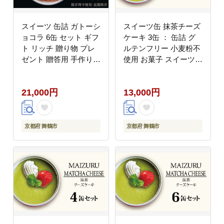
スイーツ 缶詰 ガトーシ
スイーツ缶 抹茶チーズ
ョコラ 6缶 セット ギフ
ケーキ 3缶 ： 缶詰 グ
ト リッチ 贈り物 プレ
ルテンフリー 小麦粉不
ゼント 贈答用 手作り
使用 お菓子 スイーツ
人気 確実 無難 美味 お
洋菓子 人気 おいしい
祝い 結婚 慶事 安心 安
国産 有精卵 安全 安心
21,000円
13,000円
全 無添加 お歳暮 クリ
保存料無添加 長期保存
スマス バレンタイン 有
ケーキ 京都 贈答 贈り
精卵 厳選 スイス クー
物 プレゼント ギフト
ベル チュール チョコ
お祝い 結婚 慶事 お歳
京都府 舞鶴市
京都府 舞鶴市
チョコレート ケーキ
暮 バレンタイン ホワイ
トデー