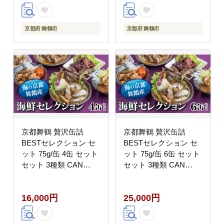
ち料理 盛り付け済み 取
缶 箱入り 非常食
り分け不要 年末 お取り
寄せ 年内発送
京都府 舞鶴市
京都府 舞鶴市
京都舞鶴 贅沢缶詰
京都舞鶴 贅沢缶詰
BESTセレクション セ
BESTセレクション セ
ット 75g/缶 4缶 セット
ット 75g/缶 6缶 セット
セット 3種類 CAN
セット 3種類 CAN
BRICK ジャパンフード
BRICK ジャパンフード
セレクション 金賞 受賞
セレクション 金賞 受賞
16,000円
25,000円
サワラのゆずしょう油
サワラのゆずしょう油
ゆずしょう油 スパイス
ゆずしょう油 スパイス
アヒージョ 魚 海鮮 シ
アヒージョ 魚 海鮮 シ