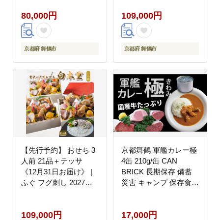
節 保存料不使用 お正月
保存料不使用 お正月 お
80,000円
109,000円
おすすめ 京都 舞鶴 お
すすめ 京都 舞鶴 おせ
せち料理 盛り付け済み
ち料理 盛り付け済み 取
取り分け不要 年末 お取
り分け不要 年末 お取り
り寄せ 年内発送
寄せ 年内発送
京都府 舞鶴市
京都府 舞鶴市
【先行予約】 おせち 3
京都舞鶴 軍艦カレー極
人前 21品＋テッサ
4缶 210g/缶 CAN
《12月31日お届け》 |
BRICK 長期保存 備蓄
ふぐ フグ刺し 2027年
災害 キャンプ 保存食
個食 一段重 冷凍 お節
缶詰 カレー缶 レトルト
保存料不使用 お正月 お
缶 カレー カレーライス
109,000円
17,000円
すすめ 京都 舞鶴 おせ
牛カレー ビーフカレー