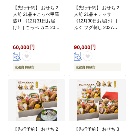
【先行予約】 おせち 2
【先行予約】 おせち 2
人前 21品＋こっぺ甲羅
人前 21品＋テッサ
盛り 《12月31日お届
《12月30日お届け》 |
け》 | こっぺ カニ 2027
ふぐ フグ刺し 2027年
年 個食 一段重 冷凍 お
個食 一段重 冷凍 お節
節 保存料不使用 お正月
保存料不使用 お正月 お
60,000円
90,000円
おすすめ 京都 舞鶴 お
すすめ 京都 舞鶴 おせ
せち料理 盛り付け済み
ち料理 盛り付け済み 取
取り分け不要 年末 お取
り分け不要 年末 お取り
り寄せ 年内発送
寄せ 年内発送
京都府 舞鶴市
京都府 舞鶴市
【先行予約】 おせち 2
【先行予約】 おせち 3