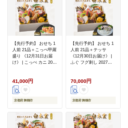
【先行予約】 おせち 1
【先行予約】 おせち 1
人前 21品＋こっぺ甲羅
人前 21品＋テッサ
盛り 《12月31日お届
《12月30日お届け》 |
け》 | こっぺ カニ 2027
ふぐ フグ刺し 2027年
年 個食 一段重 冷凍 お
個食 一段重 冷凍 お節
節 保存料不使用 お正月
保存料不使用 お正月 お
41,000円
70,000円
おすすめ 京都 舞鶴 お
すすめ 京都 舞鶴 おせ
せち料理 盛り付け済み
ち料理 盛り付け済み 取
取り分け不要 年末 お取
り分け不要 年末 お取り
り寄せ 年内発送
寄せ 年内発送
京都府 舞鶴市
京都府 舞鶴市