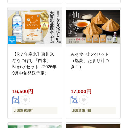
【R７年産米】東川米
みそ食べ比べセット
ななつぼし「白米」
（塩麹、たまり汁つ
5kg+水セット（2026年
き！）
9月中旬発送予定）
16,500円
17,000円
北海道 東川町
北海道 東川町