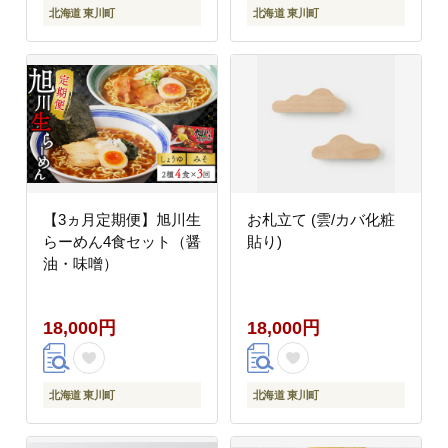
北海道 東川町
北海道 東川町
【3ヵ月定期便】旭川生
お札立て (雲/カバ化粧
らーめん4食セット（醤
貼り)
油・味噌）
18,000円
18,000円
北海道 東川町
北海道 東川町