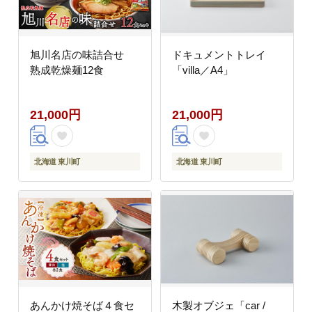
旭川名店の味詰合せ
ドキュメントトレイ
熟成乾燥麺12食
「villa／A4」
21,000円
21,000円
北海道 東川町
北海道 東川町
あんかけ焼そば４食セ
木製オブジェ「car /