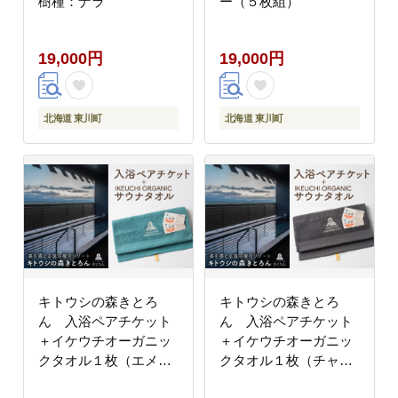
樹種：ナラ
ー（５枚組）
19,000円
19,000円
北海道 東川町
北海道 東川町
キトウシの森きとろ
キトウシの森きとろ
ん 入浴ペアチケット
ん 入浴ペアチケット
＋イケウチオーガニッ
＋イケウチオーガニッ
クタオル１枚（エメラ
クタオル１枚（チャコ
ルド）
ールグレー）