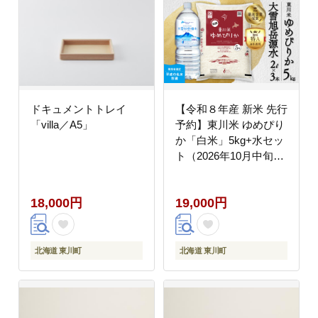
ドキュメントトレイ
【令和８年産 新米 先行
「villa／A5」
予約】東川米 ゆめぴり
か「白米」5kg+水セッ
ト（2026年10月中旬発
送予定）
18,000円
19,000円
北海道 東川町
北海道 東川町