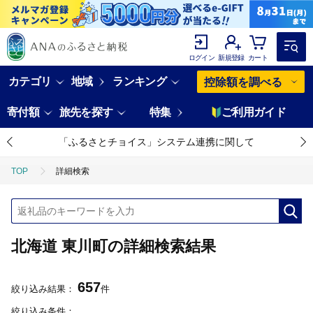
ログイン
新規登録
カート
カテゴリ
地域
ランキング
控除額を調べる
寄付額
旅先を探す
特集
ご利用ガイド
「ふるさとチョイス」システム連携に関して
TOP
詳細検索
北海道 東川町の詳細検索結果
657
絞り込み結果：
件
絞り込み条件：