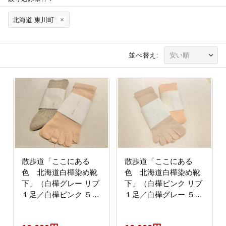
北海道 東川町
並べ替え:
散歩道「ここにある
散歩道「ここにある
色 北海道白樺染め靴
色 北海道白樺染め靴
下」（白樺グレー リブ
下」（白樺ピンク リブ
１足／白樺ピンク ５本
１足／白樺グレー ５本
指１足）
指１足）