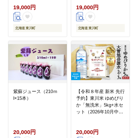
19,000円
19,000円
北海道 東川町
北海道 東川町
紫蘇ジュース（210ｍ
【令和８年産 新米 先行
l×15本）
予約】東川米 ゆめぴり
か「無洗米」5kg+水セ
ット（2026年10月中旬
発送予定）
20,000円
20,000円