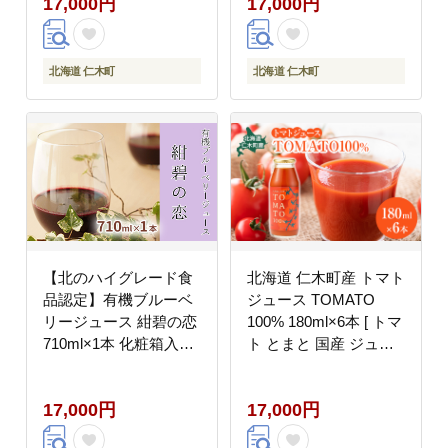
17,000円
17,000円
尾観光農園]
お弁当 家庭用 子供に人
気 リコピン [REDA
FARM]
北海道 仁木町
北海道 仁木町
【北のハイグレード食
北海道 仁木町産 トマト
品認定】有機ブルーベ
ジュース TOMATO
リージュース 紺碧の恋
100% 180ml×6本 [ トマ
710ml×1本 化粧箱入り
ト とまと 国産 ジュー
果汁飲料 野菜飲料 飲料
ス 野菜ジュース 贈答
ジュース ブルーベリー
ギフト箱 ストレート ]
17,000円
17,000円
果物 くだもの [株式会
社 自然農園]