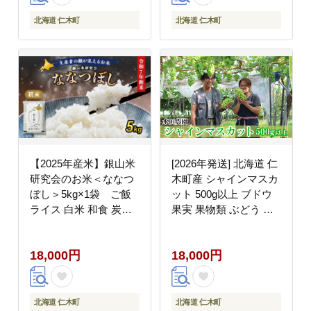
北海道 仁木町
北海道 仁木町
【2025年産米】銀山米
[2026年発送] 北海道 仁
研究会のお米＜ななつ
木町産 シャインマスカ
ぼし＞5kg×1袋 ご飯
ット 500g以上 ブドウ
ライス 白米 和食 炭水
果実 果物類 ぶどう 果
化物 主食 おにぎり お
物 くだもの フルーツ
弁当 銘柄米 ブランド米
[水田農園]
18,000円
18,000円
産地直送 [株式会社 松
原米穀]
北海道 仁木町
北海道 仁木町