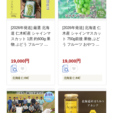
[2026年発送] 厳選 北海
[2026年発送] 北海道 仁
道 仁木町産 シャインマ
木産 シャインマスカッ
スカット 1房 約600g 果
ト 750g前後 果物 ぶど
物 ぶどう フルーツ 果
う フルーツ おやつ デ
物類 ブドウ マスカット
ザート 食後 有機肥料
[和田農園]
農薬低減 国産 直送 産
19,000円
19,000円
地直送 食べ物 食品 北
海道産 [株式会社 小野
農園]
北海道 仁木町
北海道 仁木町