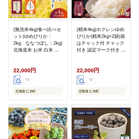
(無洗米4kg)食べ比べセ
(精米4kg)ホクレンゆめ
ット(ゆめぴりか：
ぴりか(精米2kg×2袋)袋
2kg、ななつぼし：2kg)
はチャック付 チャック
北海道米 お米 白米 ご
付き 認定マーク付き 米
はん ご飯 ライス 和食
お米 白米 ごはん ご飯
炭水化物 主食 おにぎり
ライス 和食 炭水化物
22,000円
22,000円
お弁当 ほど良い粘り 豊
主食 おにぎり お弁当
かな甘み つややか セッ
[JA新おたる]
ト 特A [JA新おたる]
北海道 仁木町
北海道 仁木町