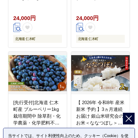
ク）果物 ぶどう フルー
ル ソーヴィニヨンブラ
ツ 果物類 ブドウ マス
ン フルボトル お酒 酒
24,000円
24,000円
カット [松山商店]
アルコール 赤ワイン 白
ワイン 飲み比べ ぶどう
ブドウ [Kii’s Open
Field]
北海道 仁木町
北海道 仁木町
[先行受付]北海道 仁木
【 2026年 令和8年 産米
町産 ブルーベリー1kg
新米 予約 】3ヵ月連続
栽培期間中 除草剤・化
お届け 銀山米研究会の
学農薬・化学肥料不使
お米＜ななつぼし＞
用【日付指定不可】果
2kg（2kg×1袋） ご飯
当サイトでは、サイト利便性向上のため、クッキー（Cookie）を使
物 くだもの フルーツ
ライス 白米 精米 ブラ