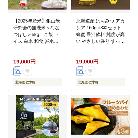
【2025年産米】銀山米
北海道産 はちみつ アカ
研究会の無洗米＜なな
シア 160g ×3本セット
つぼし＞5kg ご飯 ラ
蜂蜜 果汁飲料 純度が高
イス 白米 和食 炭水化
い やさしい香り すっき
物 主食 おにぎり お弁
り 上品な甘み クセがな
当 銘柄米 ブランド米
い パン ヨーグルト 砂
19,000円
19,000円
産地直送 [株式会社 松
糖の代わり [株式会社
原米穀]
自然農園]
北海道 仁木町
北海道 仁木町