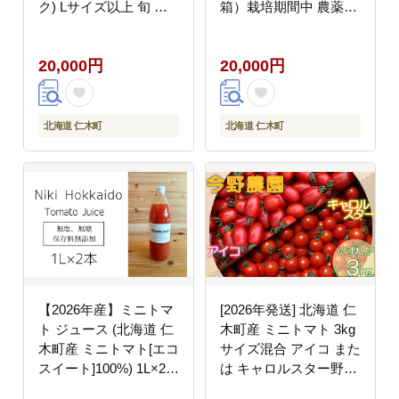
ク) Lサイズ以上 旬 桜
箱）栽培期間中 農薬・
桃 産地直送 サクランボ
除草剤不使用 サイズ混
チェリー フルーツ 果物
載 トマト ミニトマト
20,000円
20,000円
果物類 仁木町 仁木 [松
野菜 北海道 仁木町 [ア
山商店]
イコファーム]
北海道 仁木町
北海道 仁木町
【2026年産】ミニトマ
[2026年発送] 北海道 仁
ト ジュース (北海道 仁
木町産 ミニトマト 3kg
木町産 ミニトマト[エコ
サイズ混合 アイコ また
スイート]100%) 1L×2本
は キャロルスター野菜
無塩・無糖・保存料無
トマト [今野農園]