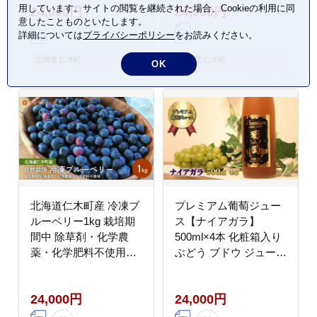
用しています。サイトの閲覧を継続された場合、Cookieの利用に同
24,000円
24,000円
フレッシュ [iori farm]
ンド米 おにぎり お弁当
意したことものといたします。
北海道産 産地直送 時短
詳細については
プライバシーポリシー
をお読みください。
ごはん [株式会社 松原
米穀]
北海道 仁木町
北海道 仁木町
OK
北海道仁木町産 冷凍ブ
プレミアム葡萄ジュー
ルーベリー1kg 栽培期
ス【ナイアガラ】
間中 除草剤・化学農
500ml×4本 化粧箱入り
薬・化学肥料不使用
ぶどう ブドウ ジュース
【日付指定不可】果物
飲料 果物 くだもの フ
くだもの フルーツ 冷凍
ルーツ [カムナビファー
24,000円
24,000円
[iori farm]
ム]