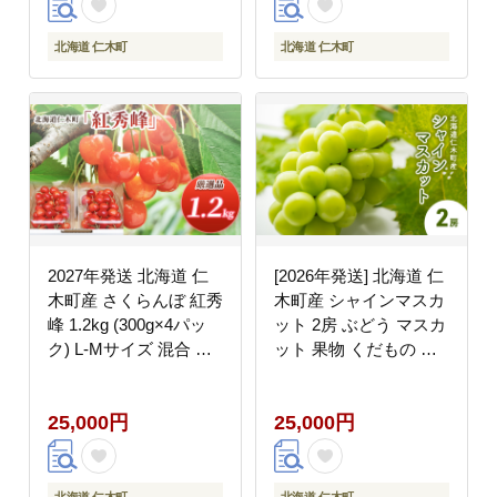
北海道 仁木町
北海道 仁木町
2027年発送 北海道 仁
[2026年発送] 北海道 仁
木町産 さくらんぼ 紅秀
木町産 シャインマスカ
峰 1.2kg (300g×4パッ
ット 2房 ぶどう マスカ
ク) L-Mサイズ 混合 旬
ット 果物 くだもの フ
桜桃 産地直送 サクラン
ルーツ 季節のフルーツ
ボ チェリー フルーツ
[鶴田農園]
25,000円
25,000円
果物 果物類 仁木町 仁
木 [松山商店]