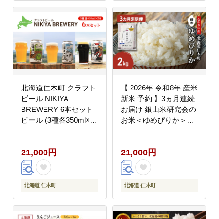
北海道仁木町 クラフト
【 2026年 令和8年 産米
ビール NIKIYA
新米 予約 】3ヵ月連続
BREWERY 6本セット
お届け 銀山米研究会の
ビール (3種各350ml×2
お米＜ゆめぴりか＞
本) 酒 お酒 アルコール
2kg（2kg×1袋） ご飯
宅飲み 家飲み 晩酌 北
ライス 白米 精米 ブラ
21,000円
21,000円
海道 仁木町 [合同会社
ンド米 おにぎり お弁当
にきやフードクリエイ
北海道産 産地直送 時短
ト]
ごはん [株式会社 松原
米穀]
北海道 仁木町
北海道 仁木町