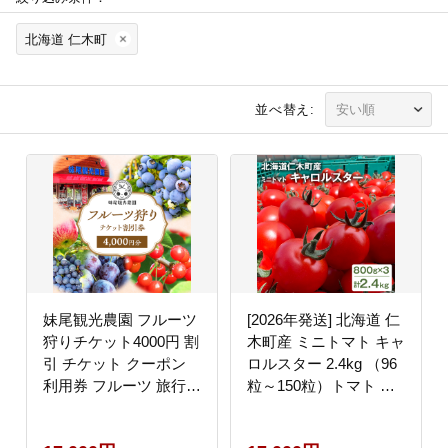
北海道 仁木町
並べ替え:
妹尾観光農園 フルーツ
[2026年発送] 北海道 仁
狩りチケット4000円 割
木町産 ミニトマト キャ
引 チケット クーポン
ロルスター 2.4kg （96
利用券 フルーツ 旅行
粒～150粒）トマト 野
体験 農園 北海道 仁木
菜 国産 プチトマト 甘
町 [フルーツショップ妹
み 使いやすい サラダ