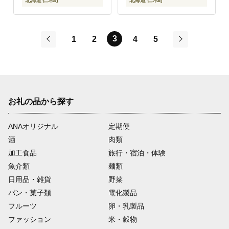
北海道 仁木町
北海道 仁木町
3
1
2
4
5
前
次
お礼の品から探す
ANAオリジナル
定期便
酒
肉類
加工食品
旅行・宿泊・体験
魚介類
麺類
日用品・雑貨
野菜
パン・菓子類
電化製品
フルーツ
卵・乳製品
ファッション
米・穀物