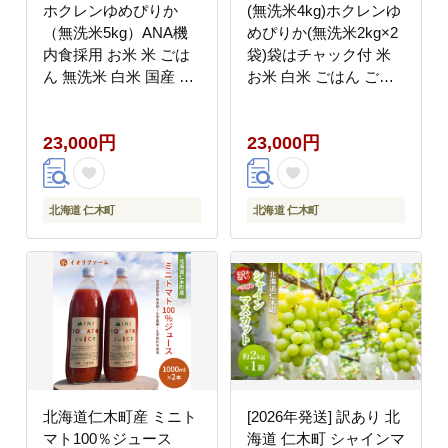
ホクレンゆめぴりか
(無洗米4kg)ホクレンゆ
（無洗米5kg）ANA機
めぴりか(無洗米2kg×2
内食採用 お米 米 ごは
袋)袋はチャック付 米
ん 無洗米 白米 国産 北
お米 白米 ごはん ご飯
海道 こめ コメ [JA新お
ライス 和食 炭水化物
たる]
主食 おにぎり お弁当
23,000円
23,000円
[JA新おたる]
北海道 仁木町
北海道 仁木町
北海道仁木町産 ミニト
[2026年発送] 訳あり 北
マト100％ジュース
海道 仁木町 シャインマ