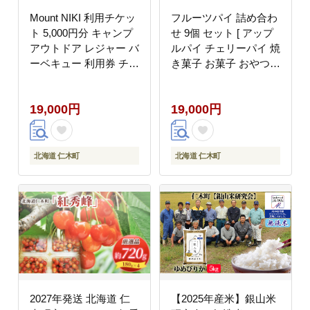
Mount NIKI 利用チケッ
フルーツパイ 詰め合わ
ト 5,000円分 キャンプ
せ 9個 セット [ アップ
アウトドア レジャー バ
ルパイ チェリーパイ 焼
ーベキュー 利用券 チケ
き菓子 お菓子 おやつ
ット 観光 旅行 宿泊 [株
手土産 誕生日] [NIKIテ
式会社アイミール]
ラス]
19,000円
19,000円
北海道 仁木町
北海道 仁木町
2027年発送 北海道 仁
【2025年産米】銀山米