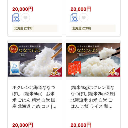
添加【栽培期間中 農
20,000円
20,000円
薬・化学肥料不使用 】
野菜飲料 ジュース トマ
ト [Farm Watanabe]
北海道 仁木町
北海道 仁木町
ホクレン北海道ななつ
(精米4kg)ホクレン喜な
ぼし（精米5kg） お米
なつぼし(精米2kg×2袋)
米 ごはん 精米 白米 国
北海道米 お米 白米 ご
産 北海道 こめ コメ [JA
はん ご飯 ライス 和食
新おたる]
炭水化物 主食 おにぎり
お弁当 ほど良い粘り 豊
20,000円
20,000円
かな甘み つややか 特A