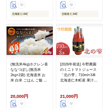
[JA新おたる]
北海道 仁木町
北海道 仁木町
(無洗米4kg)ホクレン喜
[2026年発送] 今野農園
ななつぼし(無洗米
のミニトマトジュース
2kg×2袋) 北海道米 お
「北の雫」710ml×3本
米 白米 ごはん ご飯 ラ
北海道仁木町産 果汁飲
イス 和食 炭水化物 主
料 野菜飲料 野菜 トマ
食 おにぎり お弁当 ほ
ト ミニトマト ジュース
20,000円
21,000円
ど良い粘り 豊かな甘み
[今野農園]
つややか 特A [JA新お
たる]