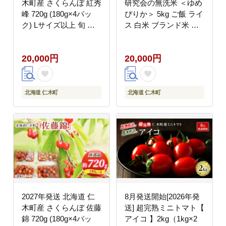
木町産 さくらんぼ 紅秀
研究会の無洗米 ＜ゆめ
峰 720g (180g×4パッ
ぴりか＞ 5kg ご飯 ライ
ク) Lサイズ以上 旬 桜
ス 白米 ブランド米 お
桃 産地直送 サクランボ
にぎり お弁当 北海道産
チェリー フルーツ 果物
産地直送 ご飯 時短 朝
20,000円
20,000円
果物類 仁木町 仁木 [松
ごはん 夜ごはん 昼ごは
山商店]
ん [株式会社 松原米穀]
北海道 仁木町
北海道 仁木町
2027年発送 北海道 仁
8月発送開始[2026年発
木町産 さくらんぼ 佐藤
送] 超完熟ミニトマト【
錦 720g (180g×4パッ
アイコ 】2kg（1kg×2