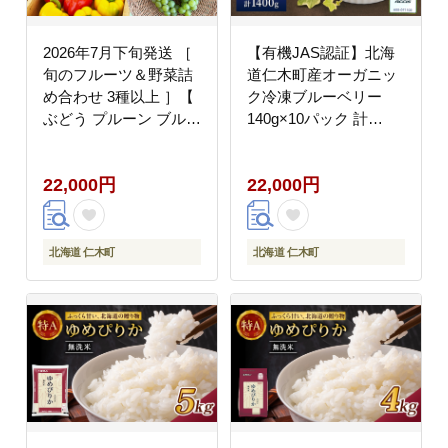
2026年7月下旬発送 ［
【有機JAS認証】北海
旬のフルーツ＆野菜詰
道仁木町産オーガニッ
め合わせ 3種以上 ］【
ク冷凍ブルーベリー
ぶどう プルーン ブルー
140g×10パック 計
ベリー パプリカ きゅう
1400g 果物 フルーツ 冷
り なす ピーマン ミニ
凍フルーツ 有機栽培 樹
22,000円
22,000円
トマト 野菜 果物 フル
上完熟 手摘み トッピン
ーツ 新鮮 北海道産 仁
グ [株式会社 自然農園]
木町産 北海道野菜 】
[株式会社NATICA]
北海道 仁木町
北海道 仁木町