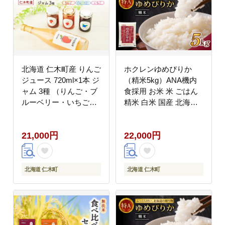
北海道 仁木町産 りんご
ホクレンゆめぴりか
ジュース 720ml×1本 ジ
（精米5kg）ANA機内
ャム 3種 （りんご・ブ
食採用 お米 米 ごはん
ルーベリー・いちご） [
精米 白米 国産 北海道
ジュース りんご リンゴ
こめ コメ [JA新おたる]
いちごジャム 林檎ジャ
21,000円
22,000円
ム ブルーベリー 苺 ]
北海道 仁木町
北海道 仁木町