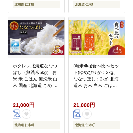
北海道 仁木町
北海道 仁木町
ホクレン北海道ななつ
(精米4kg)食べ比べセッ
ぼし（無洗米5kg） お
ト(ゆめぴりか：2kg、
米 米 ごはん 無洗米 白
ななつぼし：2kg) 北海
米 国産 北海道 こめ コ
道米 お米 白米 ごはん
メ [JA新おたる]
ご飯 ライス 和食 炭水
化物 主食 おにぎり お
21,000円
21,000円
弁当 ほど良い粘り 豊か
な甘み つややか セット
特A [JA新おたる]
北海道 仁木町
北海道 仁木町