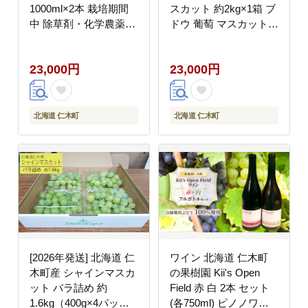
1000ml×2本 栽培期間
スカット 約2kg×1箱 ブ
中 除草剤・化学農薬・
ドウ 葡萄 マスカット
化学肥料不使用 野菜ジ
果物 くだもの フルーツ
ュース 果汁飲料 野菜飲
[嶋田茂農園匠]
23,000円
23,000円
料 野菜 [iori farm
hokkaido]
北海道 仁木町
北海道 仁木町
[2026年発送] 北海道 仁
ワイン 北海道 仁木町
木町産 シャインマスカ
の果樹園 Kii's Open
ット バラ詰め 約
Field 赤 白 2本 セット
1.6kg（400g×4パッ
(各750ml) ピノノワー