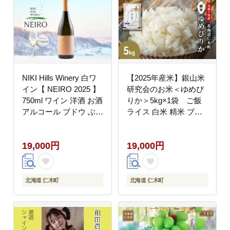
NIKI Hills Winery 白ワ
【2025年産米】銀山米
イン【 NEIRO 2025 】
研究会のお米＜ゆめぴ
750ml ワイン 洋酒 お酒
りか＞5kg×1袋 ご飯
アルコール ブドウ ぶど
ライス 白米 精米 ブラ
う セミドライ[株式会社
ンド米 おにぎり お弁当
NIKI Hillsヴィレッジ]
北海道産 産地直送 ご飯
19,000円
19,000円
時短 朝ごはん 夜ごはん
昼ごはん [株式会社 松
原米穀]
北海道 仁木町
北海道 仁木町