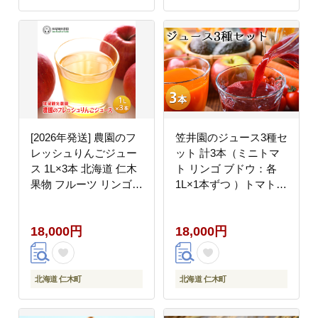
[2026年発送] 農園のフ
笠井園のジュース3種セ
レッシュりんごジュー
ット 計3本（ミニトマ
ス 1L×3本 北海道 仁木
ト リンゴ ブドウ：各
果物 フルーツ リンゴ
1L×1本ずつ ）トマトジ
飲料類 果汁飲料 果物類
ュース 飲料類 りんご
林檎 [フルーツショップ
果汁飲料 野菜飲料 ぶど
18,000円
18,000円
妹尾観光農園]
うジュース ジュース
[くだものの笠井園]
北海道 仁木町
北海道 仁木町