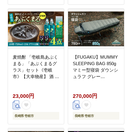
麦焼酎 「壱岐島あぶく
【FUGAKU】MUMMY
まる」「あぶくまるグ
SLEEPING BAG 850g
ラス」セット《壱岐
マミー型寝袋 ダウンシ
市》【大幸物産】 酒 焼
ュラフ グレー
酎 むぎ焼酎 [JEH022]
[JDH108] 300000
25000 25000円
300000円 30万円
23,000円
270,000円
長崎県 壱岐市
長崎県 壱岐市