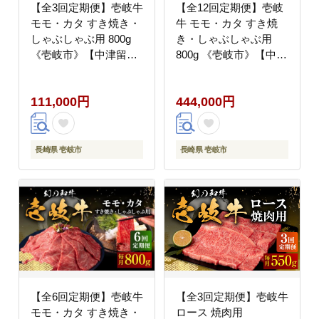
【全3回定期便】壱岐牛
【全12回定期便】壱岐
モモ・カタ すき焼き・
牛 モモ・カタ すき焼
しゃぶしゃぶ用 800g
き・しゃぶしゃぶ用
《壱岐市》【中津留】
800g 《壱岐市》【中津
すき焼き しゃぶしゃぶ
留】 すき焼き しゃぶし
モモ カタ 鍋 牛肉 赤身
ゃぶ モモ カタ 鍋 牛肉
111,000円
444,000円
[JFS057] 100000
赤身 [JFS059] 400000
100000円 10万円
400000円 40万円
長崎県 壱岐市
長崎県 壱岐市
【全6回定期便】壱岐牛
【全3回定期便】壱岐牛
モモ・カタ すき焼き・
ロース 焼肉用