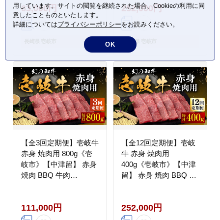
用しています。サイトの閲覧を継続された場合、Cookieの利用に同
63,000円
252,000円
[JFS054] 63000 63000
赤身 [JFS056] 300000
意したことものといたします。
円
300000円 30万円
詳細については
プライバシーポリシー
をお読みください。
長崎県 壱岐市
長崎県 壱岐市
OK
【全3回定期便】壱岐牛
【全12回定期便】壱岐
赤身 焼肉用 800g《壱
牛 赤身 焼肉用
岐市》【中津留】 赤身
400g《壱岐市》【中津
焼肉 BBQ 牛肉
留】 赤身 焼肉 BBQ 牛
[JFS051] 100000
肉 [JFS050] 300000
100000円 10万円
300000円 30万円
111,000円
252,000円