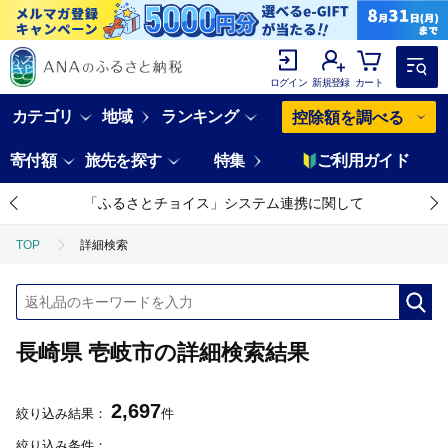
ログイン
新規登録
カート
カテゴリ
地域
ランキング
控除額を調べる
寄付額
旅先を探す
特集
ご利用ガイド
「ふるさとチョイス」システム連携に関して
TOP
詳細検索
長崎県 壱岐市の詳細検索結果
2,697
絞り込み結果：
件
絞り込み条件：