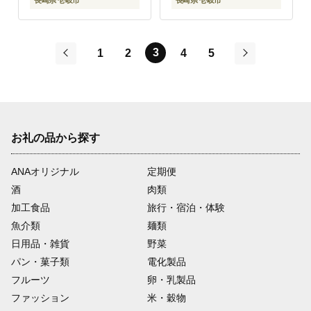
長崎県 壱岐市
長崎県 壱岐市
3
1
2
4
5
前
次
お礼の品から探す
ANAオリジナル
定期便
酒
肉類
加工食品
旅行・宿泊・体験
魚介類
麺類
日用品・雑貨
野菜
パン・菓子類
電化製品
フルーツ
卵・乳製品
ファッション
米・穀物