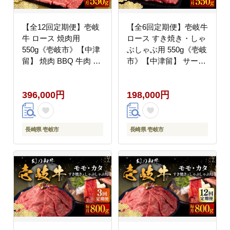
【全12回定期便】壱岐
【全6回定期便】壱岐牛
牛 ロース 焼肉用
ロース すき焼き・しゃ
550g《壱岐市》【中津
ぶしゃぶ用 550g《壱岐
留】 焼肉 BBQ 牛肉 赤
市》【中津留】 サーロ
身 [JFS062] 400000
イン リブロース 肩ロー
400000円 40万円
ス すき焼き しゃぶしゃ
396,000円
198,000円
ぶ 牛肉 [JFS064]
200000 200000円 20万
円
長崎県 壱岐市
長崎県 壱岐市