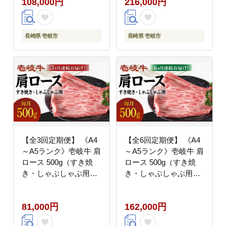
108,000円
216,000円
すき焼き しゃぶしゃぶ
すき焼き しゃぶしゃぶ
BBQ 赤身[JBO099]
BBQ 赤身[JBO100]
100000 100000円 10万
200000 200000円 20万
円
円
長崎県 壱岐市
長崎県 壱岐市
【全3回定期便】 《A4
【全6回定期便】 《A4
～A5ランク》壱岐牛 肩
～A5ランク》壱岐牛 肩
ロース 500g（すき焼
ロース 500g（すき焼
き・しゃぶしゃぶ用）
き・しゃぶしゃぶ用）
《壱岐市》【壱岐市農
《壱岐市》【壱岐市農
業協同組合】 肉 牛肉
業協同組合】 肉 牛肉
81,000円
162,000円
すき焼き しゃぶしゃぶ
すき焼き しゃぶしゃぶ
BBQ 赤身 [JBO101]
BBQ 赤身[JBO102]