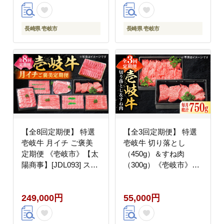
万円
万円
長崎県 壱岐市
長崎県 壱岐市
【全8回定期便】 特選
【全3回定期便】 特選
壱岐牛 月イチ ご褒美
壱岐牛 切り落とし
定期便 《壱岐市》【太
（450g）＆すね肉
陽商事】[JDL093] ステ
（300g）《壱岐市》
ーキ サーロイン モモ
【太陽商事】[JDL099]
焼肉 すき焼き しゃぶし
肉 牛肉 切り落とし 切
249,000円
55,000円
ゃぶ 200000 200000円
落し 薄切り すき焼き
20万円
しゃぶしゃぶ カレー シ
チュー 煮込み 定期便