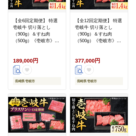
【全6回定期便】 特選
【全12回定期便】 特選
壱岐牛 切り落とし
壱岐牛 切り落とし
（900g）＆すね肉
（900g）＆すね肉
（500g）《壱岐市》
（500g）《壱岐市》
【太陽商事】[JDL104]
【太陽商事】 [JDL105]
牛肉 切り落とし 薄切り
牛肉 切り落とし すき焼
189,000円
377,000円
すき焼き しゃぶしゃぶ
き しゃぶしゃぶ カレー
カレー シチュー 煮込み
シチュー 煮込み 定期便
定期便 200000 200000
400000 400000円 40万
円 20万円
円
長崎県 壱岐市
長崎県 壱岐市