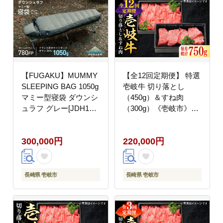
【FUGAKU】MUMMY
【全12回定期便】 特選
SLEEPING BAG 1050g
壱岐牛 切り落とし
マミー型寝袋 ダウンシ
（450g）＆すね肉
ュラフ グレー[JDH109]
（300g）《壱岐市》
300000 300000円 30万
【太陽商事】[JDL101]
円
牛肉 切り落とし 切落し
300,000円
220,000円
薄切り すき焼き しゃぶ
しゃぶ カレー シチュー
煮込み 定期便 200000
200000円 20万円
長崎県 壱岐市
長崎県 壱岐市