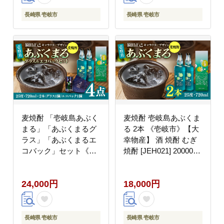
81000 81000円
200000 200000円 20万
円
長崎県 壱岐市
長崎県 壱岐市
麦焼酎 「壱岐島あぶく
麦焼酎 壱岐島あぶくま
まる」「あぶくまるグ
る 2本 《壱岐市》【大
ラス」「あぶくまるエ
幸物産】 酒 焼酎 むぎ
コバック」セット《壱
焼酎 [JEH021] 20000
岐市》【大幸物産】 酒
20000円 2万円
焼酎 むぎ焼酎
24,000円
18,000円
[JEH023] 25000 25000
円
長崎県 壱岐市
長崎県 壱岐市