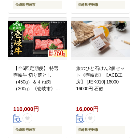
55000 55000円
長崎県 壱岐市
長崎県 壱岐市
【全6回定期便】 特選
旅のひと石けん2個セッ
壱岐牛 切り落とし
ト《壱岐市》【ACB工
（450g）＆すね肉
房】 [JEK010] 16000
（300g）《壱岐市》
16000円 石鹸
【太陽商事】 [JDL100]
肉 牛肉 切り落とし 切
110,000円
16,000円
落し 薄切り すき焼き
しゃぶしゃぶ カレー シ
チュー 煮込み 定期便
100000 100000円 10万
長崎県 壱岐市
長崎県 壱岐市
円