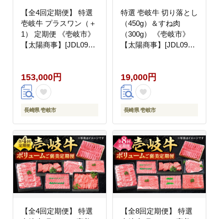
【全4回定期便】 特選
特選 壱岐牛 切り落とし
壱岐牛 プラスワン（＋
（450g）＆すね肉
1） 定期便 《壱岐市》
（300g） 《壱岐市》
【太陽商事】[JDL096]
【太陽商事】[JDL098]
ステーキ サーロイン モ
切り落とし しゃぶしゃ
モ 焼肉 すき焼き しゃ
ぶ すき焼き シチュー
153,000円
19,000円
ぶしゃぶ 15万 200000
カレー 19000 19000円
200000円 20万円
長崎県 壱岐市
長崎県 壱岐市
【全4回定期便】 特選
【全8回定期便】 特選