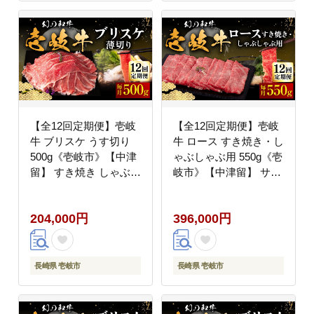
【全12回定期便】壱岐
【全12回定期便】壱岐
牛 ブリスケ うす切り
牛 ロース すき焼き・し
500g《壱岐市》【中津
ゃぶしゃぶ用 550g《壱
留】 すき焼き しゃぶし
岐市》【中津留】 サー
ゃぶ 牛肉 [JFS068]
ロイン リブロース 肩ロ
200000 200000円 20万
ース すき焼き しゃぶし
204,000円
396,000円
円
ゃぶ 牛肉 [JFS065]
400000 400000円 40万
円
長崎県 壱岐市
長崎県 壱岐市