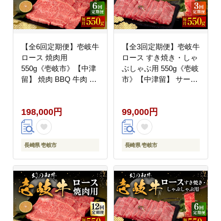
【全6回定期便】壱岐牛
【全3回定期便】壱岐牛
ロース 焼肉用
ロース すき焼き・しゃ
550g《壱岐市》【中津
ぶしゃぶ用 550g《壱岐
留】 焼肉 BBQ 牛肉 赤
市》【中津留】 サーロ
身 [JFS061] 200000
イン リブロース 肩ロー
200000円 20万円
ス すき焼き しゃぶしゃ
198,000円
99,000円
ぶ 牛肉 [JFS063] 99000
99000円
長崎県 壱岐市
長崎県 壱岐市