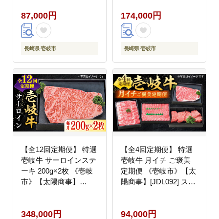
ロイン 焼肉 赤身 霜降
ロイン 焼肉 赤身 霜降
87,000円
174,000円
り 87000 87000円
り 200000 200000円 20
万円
長崎県 壱岐市
長崎県 壱岐市
【全12回定期便】 特選
【全4回定期便】 特選
壱岐牛 サーロインステ
壱岐牛 月イチ ご褒美
ーキ 200g×2枚 《壱岐
定期便 《壱岐市》【太
市》【太陽商事】
陽商事】[JDL092] ステ
[JDL091] ステーキ サー
ーキ サーロイン モモ
ロイン 焼肉 赤身 霜降
焼肉 すき焼き しゃぶし
348,000円
94,000円
り 300000 300000円 30
ゃぶ 94000 94000円 9