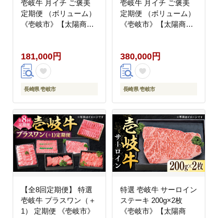
壱岐牛 月イチ ご褒美
壱岐牛 月イチ ご褒美
定期便 （ボリューム）
定期便 （ボリューム）
《壱岐市》【太陽商
《壱岐市》【太陽商
事】[JDL094] ステーキ
事】[JDL095] ステーキ
サーロイン モモ 焼肉
サーロイン モモ 焼肉
181,000円
380,000円
すき焼き しゃぶしゃぶ
すき焼き しゃぶしゃぶ
200000 200000円 20万
400000 400000円 40万
円
円
長崎県 壱岐市
長崎県 壱岐市
【全8回定期便】 特選
特選 壱岐牛 サーロイン
壱岐牛 プラスワン（＋
ステーキ 200g×2枚
1） 定期便 《壱岐市》
《壱岐市》【太陽商