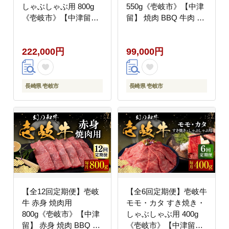
しゃぶしゃぶ用 800g
550g《壱岐市》【中津
《壱岐市》【中津留】
留】 焼肉 BBQ 牛肉 赤
すき焼き しゃぶしゃぶ
身 [JFS060] 99000
モモ カタ 鍋 牛肉 赤身
99000円
222,000円
99,000円
[JFS058] 200000
200000円 20万円
長崎県 壱岐市
長崎県 壱岐市
【全12回定期便】壱岐
【全6回定期便】壱岐牛
牛 赤身 焼肉用
モモ・カタ すき焼き・
800g《壱岐市》【中津
しゃぶしゃぶ用 400g
留】 赤身 焼肉 BBQ 牛
《壱岐市》【中津留】