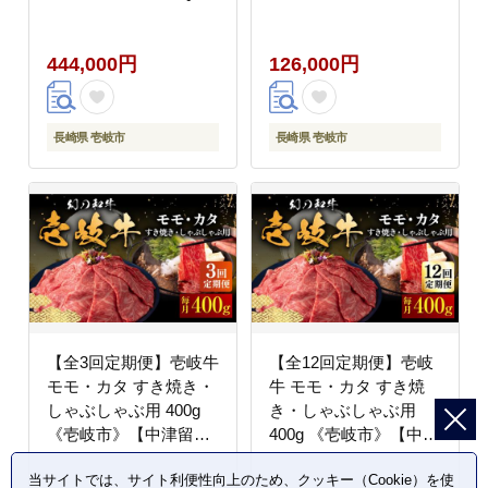
肉 [JFS053] 400000
すき焼き しゃぶしゃぶ
400000円 40万円
モモ カタ 鍋 牛肉 赤身
444,000円
126,000円
[JFS055] 100000
100000円 10万円
長崎県 壱岐市
長崎県 壱岐市
【全3回定期便】壱岐牛
【全12回定期便】壱岐
モモ・カタ すき焼き・
牛 モモ・カタ すき焼
しゃぶしゃぶ用 400g
き・しゃぶしゃぶ用
《壱岐市》【中津留】
400g 《壱岐市》【中津
すき焼き しゃぶしゃぶ
留】 すき焼き しゃぶし
当サイトでは、サイト利便性向上のため、クッキー（Cookie）を使
モモ カタ 鍋 牛肉 赤身
ゃぶ モモ カタ 鍋 牛肉