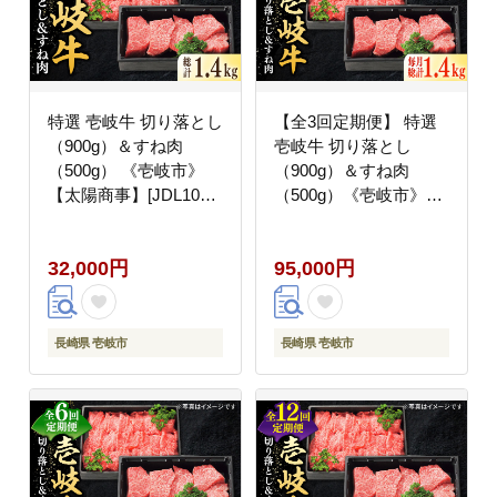
特選 壱岐牛 切り落とし
【全3回定期便】 特選
（900g）＆すね肉
壱岐牛 切り落とし
（500g） 《壱岐市》
（900g）＆すね肉
【太陽商事】[JDL102]
（500g）《壱岐市》
切り落とし しゃぶしゃ
【太陽商事】[JDL103]
ぶ すき焼き シチュー
肉 牛肉 切り落とし 薄
32,000円
95,000円
カレー 32000 32000円
切り すき焼き しゃぶし
ゃぶ カレー シチュー
煮込み 定期便 10000
10000円 10万円
長崎県 壱岐市
長崎県 壱岐市