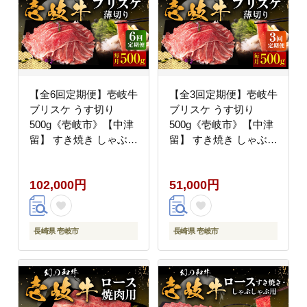
【全6回定期便】壱岐牛
【全3回定期便】壱岐牛
ブリスケ うす切り
ブリスケ うす切り
500g《壱岐市》【中津
500g《壱岐市》【中津
留】 すき焼き しゃぶし
留】 すき焼き しゃぶし
ゃぶ 牛肉 [JFS067]
ゃぶ 牛肉 [JFS066]
100000 100000円 10万
51000 51000円
102,000円
51,000円
円
長崎県 壱岐市
長崎県 壱岐市