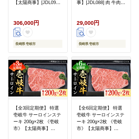
【太陽商事】[JDL097]
事】[JDL088] 肉 牛肉
ステーキ サーロイン モ
サーロイン ステーキ サ
モ 焼肉 すき焼き しゃ
ーロインステーキ 赤身
306,000円
29,000円
ぶしゃぶ 30万 300000
焼肉 焼き肉 29000
300000円 30万円
29000円
長崎県 壱岐市
長崎県 壱岐市
【全3回定期便】 特選
【全6回定期便】 特選
壱岐牛 サーロインステ
壱岐牛 サーロインステ
ーキ 200g×2枚 《壱岐
ーキ 200g×2枚 《壱岐
市》【太陽商事】
市》【太陽商事】
[JDL089] ステーキ サー
[JDL090] ステーキ サー