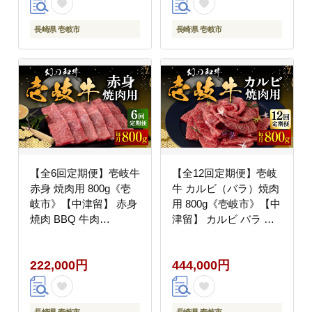
長崎県 壱岐市
長崎県 壱岐市
【全6回定期便】壱岐牛
【全12回定期便】壱岐
赤身 焼肉用 800g《壱
牛 カルビ（バラ）焼肉
岐市》【中津留】 赤身
用 800g《壱岐市》【中
焼肉 BBQ 牛肉
津留】 カルビ バラ 焼
[JFS052] 200000
肉 BBQ 牛肉 赤身
200000円 20万円
[JFS047] 400000
222,000円
444,000円
400000円 40万円