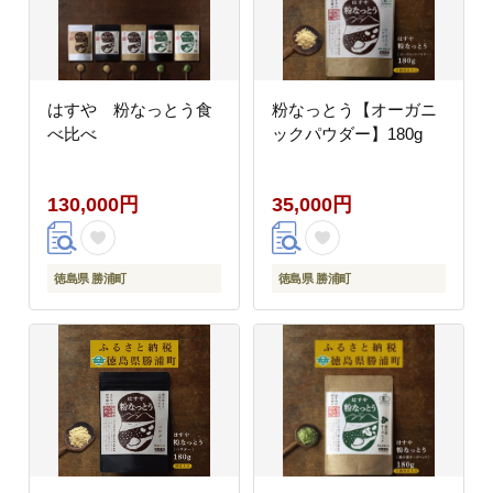
はすや 粉なっとう食
粉なっとう【オーガニ
べ比べ
ックパウダー】180g
130,000円
35,000円
徳島県 勝浦町
徳島県 勝浦町