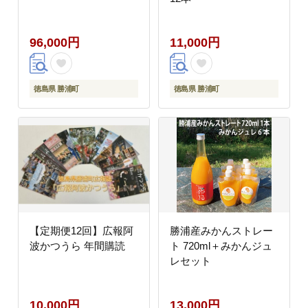
96,000円
11,000円
徳島県 勝浦町
徳島県 勝浦町
【定期便12回】広報阿
勝浦産みかんストレー
波かつうら 年間購読
ト 720ml＋みかんジュ
レセット
10,000円
13,000円