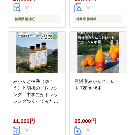
徳島県 勝浦町
徳島県 勝浦町
みかんと柚香（ゆこ
勝浦産みかんストレー
う）と胡桃のドレッシ
ト 720ml×6本
ング『中学生がドレッ
シングつくってみた』
3本
11,000円
25,000円