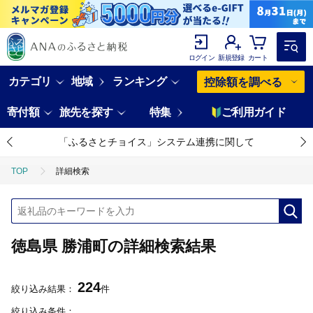
ログイン
新規登録
カート
カテゴリ
地域
ランキング
控除額を調べる
寄付額
旅先を探す
特集
ご利用ガイド
「ふるさとチョイス」システム連携に関して
TOP
詳細検索
徳島県 勝浦町の詳細検索結果
224
絞り込み結果：
件
絞り込み条件：