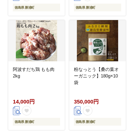
徳島県 勝浦町
徳島県 勝浦町
阿波すだち鶏 もも肉
粉なっとう【桑の葉オ
2kg
ーガニック】180g×10
袋
14,000円
350,000円
徳島県 勝浦町
徳島県 勝浦町