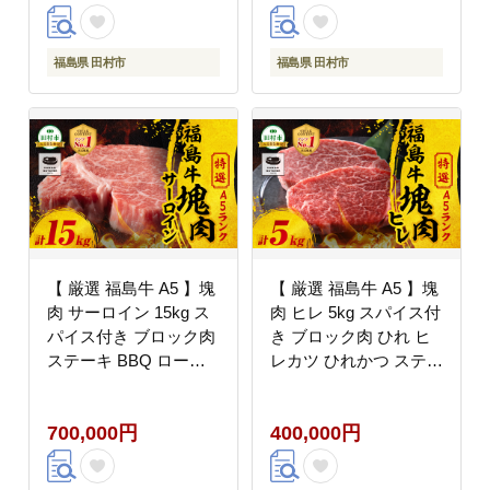
くしま 福島 川合精肉店
冷凍 保存 肉 牛肉 焼肉
N009-002
贈答 ギフト プレゼント
人気 ランキング おすす
福島県 田村市
福島県 田村市
め グルメ イチオシ 福
島県 福島 ふくしま 田
村 田村市 たむら 川合
精肉店 N009-003
【 厳選 福島牛 A5 】塊
【 厳選 福島牛 A5 】塊
肉 サーロイン 15kg ス
肉 ヒレ 5kg スパイス付
パイス付き ブロック肉
き ブロック肉 ひれ ヒ
ステーキ BBQ ロース
レカツ ひれかつ ステー
トビーフ チャンピオン
キ BBQ ローストビー
スパイス 高級肉 冷凍
フ チャンピオンスパイ
700,000円
400,000円
保存 肉 牛肉 焼肉 贈答
ス 高級肉 冷凍 保存 肉
ギフト プレゼント 人気
牛肉 焼肉 贈答 ギフト
ランキング おすすめ グ
プレゼント 人気 ランキ