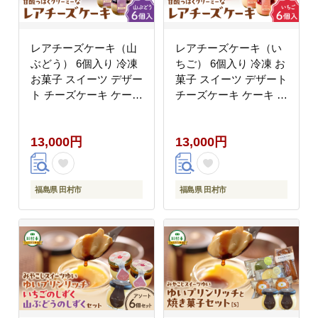
レアチーズケーキ（山
レアチーズケーキ（い
ぶどう） 6個入り 冷凍
ちご） 6個入り 冷凍 お
お菓子 スイーツ デザー
菓子 スイーツ デザート
ト チーズケーキ ケーキ
チーズケーキ ケーキ お
おしゃれ 小瓶 記念日
しゃれ 小瓶 記念日 誕
誕生日 プレゼント 母の
生日 プレゼント 母の日
13,000円
13,000円
日 父の日 お祝い お返
父の日 お祝い お返し
し お土産 手土産 田村
お土産 手土産 田村市
市 福島県 みやこじスイ
福島県 みやこじスイー
ーツゆい
ツゆい
福島県 田村市
福島県 田村市