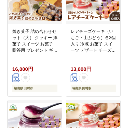
焼き菓子 詰め合わせセ
レアチーズケーキ（い
ット（大） クッキー 洋
ちご・山ぶどう）各3個
菓子 スイーツ お菓子
入り 冷凍 お菓子 スイ
贈答用 プレゼント ギフ
ーツ デザート チーズケ
ト 箱入り ご褒美 母の
ーキ ケーキ おしゃれ
日 父の日 お祝い お返
小瓶 記念日 誕生日 プ
16,000円
13,000円
し お土産 手土産 田村
レゼント 母の日 父の日
市 福島県 みやこじスイ
お祝い お返し お土産
ーツゆい
手土産 田村市 福島県
みやこじスイーツゆい
福島県 田村市
福島県 田村市