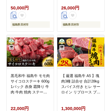
しま 川合精肉店 N009-
50,000円
26,000円
001
福島県 田村市
福島県 田村市
黒毛和牛 福島牛 モモ肉
【 厳選 福島牛 A5 】塊
サイコロステーキ 600g
肉3種 詰合せ 合計28kg
1パック 赤身 霜降り 牛
スパイス付き ヒレ サー
肉 牛肉 焼肉 ステーキ
ロイン リブロース ブロ
バーベキュー BBQ ギ
ック肉 ステーキ BBQ
フト 贈答 プレゼント
ローストビーフ チャン
22,000円
1,300,000円
厳選 福島県 田村市 ふ
ピオンスパイス 高級肉