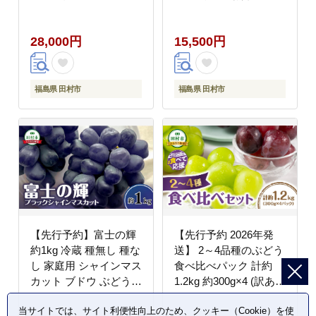
成虫 生体 虫 飼育 夏休
し シャインマスカット
み 観察 自然 環境 学習
ぶどう 品種 果物 甘い
28,000円
15,500円
子供 孫 プレゼント 贈
巨峰 美味しい 希少 人
答 人気 福島県 田村市
気 ランキング おすすめ
田村 ふくしま たむら
福島県 田村市 鈴木農園
ムシムシランド
福島県 田村市
福島県 田村市
【先行予約】富士の輝
【先行予約 2026年発
約1kg 冷蔵 種無し 種な
送】 2～4品種のぶどう
し 家庭用 シャインマス
食べ比べパック 計約
カット ブドウ ぶどう
1.2kg 約300g×4 (訳あり
品種 果物 甘い 巨峰 美
粒タイプ) 10月より順
当サイトでは、サイト利便性向上のため、クッキー（Cookie）を使
味しい 希少 人気 ラン
次発送 粒パック シャイ