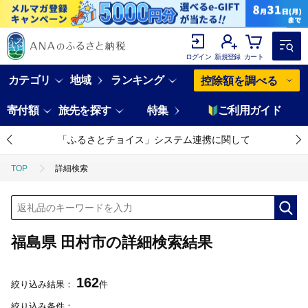
ログイン
新規登録
カート
カテゴリ
地域
ランキング
控除額を調べる
寄付額
旅先を探す
特集
ご利用ガイド
「ふるさとチョイス」システム連携に関して
TOP
詳細検索
福島県 田村市の詳細検索結果
162
絞り込み結果：
件
絞り込み条件：