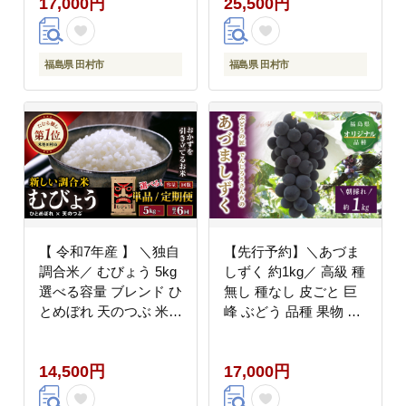
17,000円
25,500円
め 福島県 田村市 鈴木
田村市 山吉吉田商店
農園 でんじろうさん
N085-002-R7
N046-003-R8
福島県 田村市
福島県 田村市
【 令和7年産 】 ＼独自
【先行予約】＼あづま
調合米／ むびょう 5kg
しずく 約1kg／ 高級 種
選べる容量 ブレンド ひ
無し 種なし 皮ごと 巨
とめぼれ 天のつぶ 米
峰 ぶどう 品種 果物 フ
白米 精米 ギフト 贈答
ルーツ シャインマスカ
福島県 田村市 山吉吉田
ット ナガノパープル 人
14,500円
17,000円
商店 N085-001-R7
気 ランキング 贈答 ギ
フト 訳あり 納税 福島