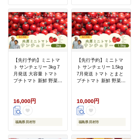
【先行予約】ミニトマ
【先行予約】ミニトマ
ト サンチェリー 3kg 7
ト サンチェリー 1.5kg
月発送 大容量 トマト
7月発送 トマト とまと
プチトマト 新鮮 野菜
プチトマト 新鮮 野菜
農家直送 3キロ おすす
農家直送 おすすめ ギフ
め おいしい ギフト 贈
ト 贈答 プレゼント
16,000円
10,000円
答 プレゼント 福島県
10000円 1万円 福島県
田村市 田村 よしのや農
田村市 田村 よしのや農
園 N061-002
園 N061-001
福島県 田村市
福島県 田村市