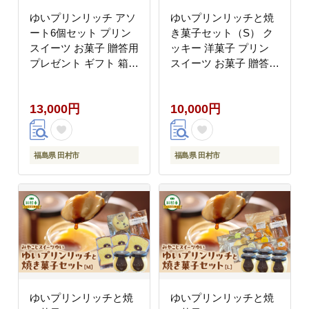
ゆいプリンリッチ アソ
ゆいプリンリッチと焼
ート6個セット プリン
き菓子セット（S） ク
スイーツ お菓子 贈答用
ッキー 洋菓子 プリン
プレゼント ギフト 箱入
スイーツ お菓子 贈答用
り ご褒美 母の日 父の
プレゼント ギフト 箱入
日 お祝い お返し お土
り ご褒美 母の日 父の
13,000円
10,000円
産 手土産 田村市 福島
日 お祝い お返し お土
県 みやこじスイーツゆ
産 手土産 田村市 福島
い
県 みやこじスイーツゆ
い
福島県 田村市
福島県 田村市
ゆいプリンリッチと焼
ゆいプリンリッチと焼