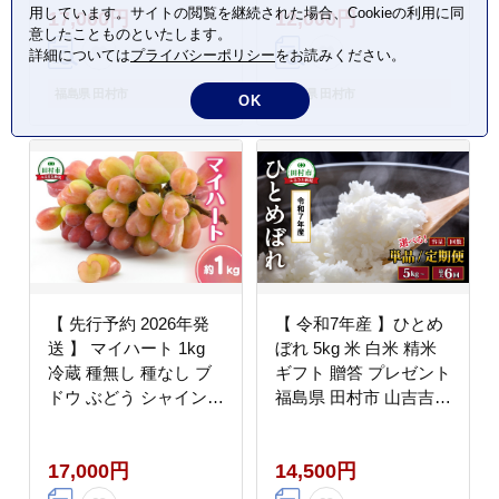
用しています。サイトの閲覧を継続された場合、Cookieの利用に同
17,000円
12,000円
キング おすすめ 福島県
ンマスカット バイオレ
意したことものといたします。
田村市 鈴木農園
ットキング ピオーネ マ
詳細については
プライバシーポリシー
をお読みください。
イハート ゴルビー クイ
ーンニーナ 家庭用 オス
福島県 田村市
福島県 田村市
OK
スメ 福島県 田村市 鈴
木農園
【 先行予約 2026年発
【 令和7年産 】ひとめ
送 】 マイハート 1kg
ぼれ 5kg 米 白米 精米
冷蔵 種無し 種なし ブ
ギフト 贈答 プレゼント
ドウ ぶどう シャインマ
福島県 田村市 山吉吉田
スカット 巨峰 品種 果
商店 N085-015-R7
物 家庭用 甘さ 大粒 美
17,000円
14,500円
味しい 食べ方 ランキン
グ おすすめ 福島県 田