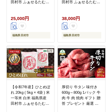
田村市 ふぁせるたむら
田村市 ふぁせるたむら
N008-004-R7
N008-005-R7
25,000円
38,000円
福島県 田村市
福島県 田村市
【令和7年産】ひとめぼ
厚切り 牛タン 味付き
れ 20kg ( 5kg × 4袋 ) 米
600g～800g 1パック 牛
一等米 白米 福島県産
肉 牛 肉 焼肉 ギフト 贈
田村市 ふぁせるたむら
答 プレゼント 厳選 福
N008-006-R7
島県 田村市 福島 ふく