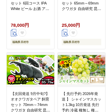
セット 6回コース IPA
セット 65mm～69mm
White ビール お酒 アル
クワガタ 自由研究 昆虫
コール 飲み比べ ホップ
成虫 生体 虫 飼育 夏休
地ビール 地酒 ギフト
み 観察 自然 環境 学習
78,000円
25,000円
贈答 プレゼント 福島県
子供 孫 プレゼント 贈
田村市 HOPJAPAN ホ
答 人気 福島県 田村市
ップジャパン
田村 ふくしま たむら
ムシムシランド
福島県 田村市
福島県 田村市
【次回発送 9月中旬?】
【 先行予約 2026年発
オオクワガタペア 飼育
送 】 シャインマスカッ
セット 70mm～74mm
ト1.3kg 10月発送 先行
クワガタ 自由研究 昆虫
予約 冷蔵 種無し 種な