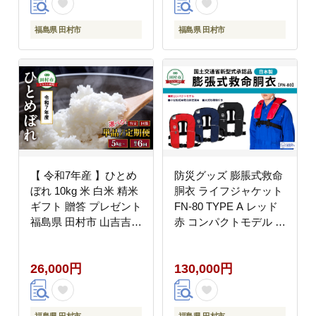
村市 福島 ふくしま 鈴
木農園 でんじろうさん
福島県 田村市
福島県 田村市
【 令和7年産 】ひとめ
防災グッズ 膨脹式救命
ぼれ 10kg 米 白米 精米
胴衣 ライフジャケット
ギフト 贈答 プレゼント
FN-80 TYPE A レッド
福島県 田村市 山吉吉田
赤 コンパクトモデル 国
商店 N085-016-R7
土交通省新型式承認基
準適合品 防災 水害 日
26,000円
130,000円
本製 作業用 国産 福島
県 田村市 藤倉航装