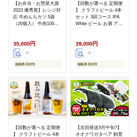
【お弁当・お惣菜大賞
【回数が選べる 定期便
2023 優秀賞】レンジ対
】 クラフトビール 4本
応 牛めんちカツ 5袋
セット 3回コース IPA
（20個入） 牛肉100％
White ビール お酒 アル
メンチ メンチカツ 簡単
コール 飲み比べ ホップ
調理 冷凍 油調理済み
地ビール 地酒 ギフト
35,000円
39,000円
時短 惣菜 弁当 おかず
贈答 プレゼント 福島県
田村市 福島県 川合精肉
田村市 福島 ふくしま
店
HOPJAPAN ホップジ
ャパン
福島県 田村市
福島県 田村市
【回数が選べる 定期便
【次回発送9月中旬?】
】 クラフトビール 4本
オオクワガタペア 飼育