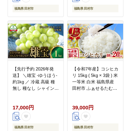
ふくしま 田村市 たむら
鈴木農園 でんじろうさ
福島県 田村市
福島県 田村市
ん N046-002-R8
【先行予約 2026年発
【令和7年産】コシヒカ
送】 ＼雄宝 -ゆうほう-
リ 15kg ( 5kg × 3袋 ) 米
約1kg ／ 冷蔵 高級 種
一等米 白米 福島県産
無し 種なし シャインマ
田村市 ふぁせるたむら
スカット ブドウ ぶどう
N008-002-R7
品種 果物 甘い 巨峰 美
17,000円
39,000円
味しい 希少 福島県 田
村市 鈴木農園 でんじろ
うさん N046-005-R8
福島県 田村市
福島県 田村市