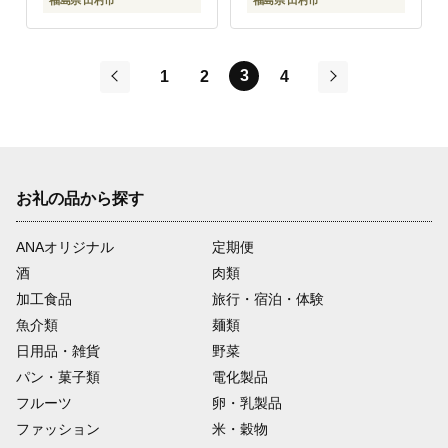
福島県 田村市
福島県 田村市
3
1
2
4
前
次
お礼の品から探す
ANAオリジナル
定期便
酒
肉類
加工食品
旅行・宿泊・体験
魚介類
麺類
日用品・雑貨
野菜
パン・菓子類
電化製品
フルーツ
卵・乳製品
ファッション
米・穀物