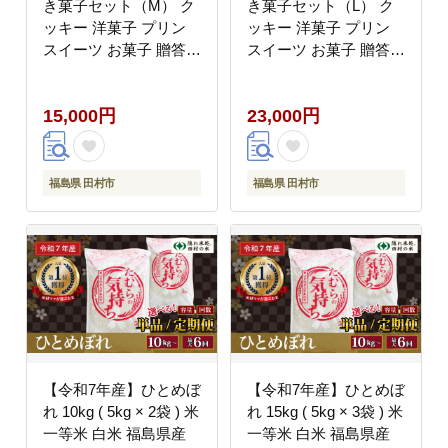
き菓子セット（M） ク
き菓子セット（L） ク
ッキー 洋菓子 プリン
ッキー 洋菓子 プリン
スイーツ お菓子 贈答用
スイーツ お菓子 贈答用
プレゼント ギフト 箱入
プレゼント ギフト 箱入
り ご褒美 母の日 父の
り ご褒美 母の日 父の
15,000円
23,000円
日 お祝い お返し お土
日 お祝い お返し お土
産 手土産 田村市 福島
産 手土産 田村市 福島
県 みやこじスイーツゆ
県 みやこじスイーツゆ
い
い
福島県 田村市
福島県 田村市
【令和7年産】ひとめぼ
【令和7年産】ひとめぼ
れ 10kg ( 5kg × 2袋 ) 米
れ 15kg ( 5kg × 3袋 ) 米
一等米 白米 福島県産
一等米 白米 福島県産