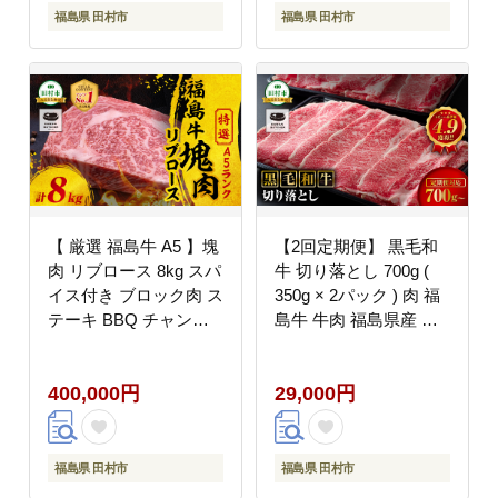
ルメ イチオシ 福島県
ング おすすめ グルメ
福島県 田村市
福島県 田村市
福島 ふくしま 田村 田
イチオシ 福島県 福島
村市 たむら 川合精肉店
ふくしま 田村 田村市
N009-004
たむら 川合精肉店
N009-005
【 厳選 福島牛 A5 】塊
【2回定期便】 黒毛和
肉 リブロース 8kg スパ
牛 切り落とし 700g (
イス付き ブロック肉 ス
350g × 2パック ) 肉 福
テーキ BBQ チャンピ
島牛 牛肉 福島県産 田
オンスパイス 高級肉 冷
村市 川合精肉店
凍 保存 肉 牛肉 焼肉 贈
400,000円
29,000円
答 ギフト プレゼント
人気 ランキング おすす
め グルメ イチオシ 福
島県 福島 ふくしま 田
福島県 田村市
福島県 田村市
村 田村市 たむら 川合