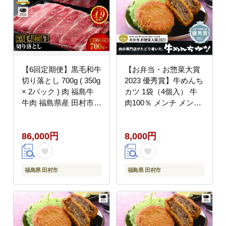
【6回定期便】黒毛和牛
【お弁当・お惣菜大賞
切り落とし 700g ( 350g
2023 優秀賞】牛めんち
× 2パック ) 肉 福島牛
カツ 1袋（4個入） 牛
牛肉 福島県産 田村市
肉100％ メンチ メンチ
川合精肉店
カツ 簡単調理 冷凍 揚
げるだけ 調理 時短 惣
86,000円
8,000円
菜 弁当 おかず 田村市
福島県 川合精肉店
福島県 田村市
福島県 田村市