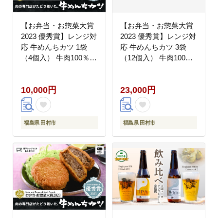
【お弁当・お惣菜大賞
【お弁当・お惣菜大賞
2023 優秀賞】レンジ対
2023 優秀賞】レンジ対
応 牛めんちカツ 1袋
応 牛めんちカツ 3袋
（4個入） 牛肉100％
（12個入） 牛肉100％
メンチ メンチカツ 簡単
メンチ メンチカツ 簡単
調理 冷凍 油調理済み
調理 冷凍 油調理済み
10,000円
23,000円
時短 惣菜 弁当 おかず
時短 惣菜 弁当 おかず
田村市 福島県 川合精肉
田村市 福島県 川合精肉
店
店
福島県 田村市
福島県 田村市