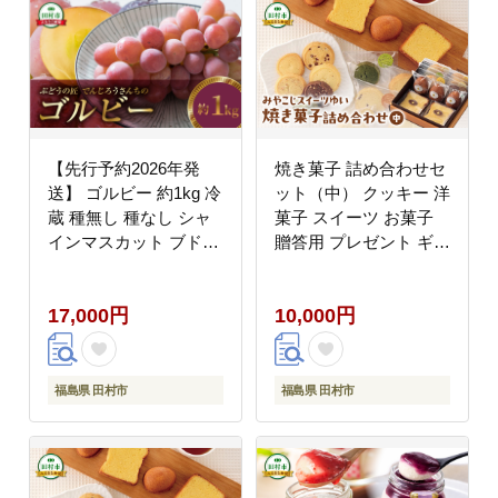
【先行予約2026年発
焼き菓子 詰め合わせセ
送】 ゴルビー 約1kg 冷
ット（中） クッキー 洋
蔵 種無し 種なし シャ
菓子 スイーツ お菓子
インマスカット ブドウ
贈答用 プレゼント ギフ
ぶどう 品種 果物 甘い
ト 箱入り ご褒美 母の
巨峰 美味しい 希少 田
日 父の日 お祝い お返
17,000円
10,000円
村市 たむら 鈴木農園
し お土産 手土産 田村
でんじろうさん N046-
市 福島県 みやこじスイ
009-R8
ーツゆい
福島県 田村市
福島県 田村市