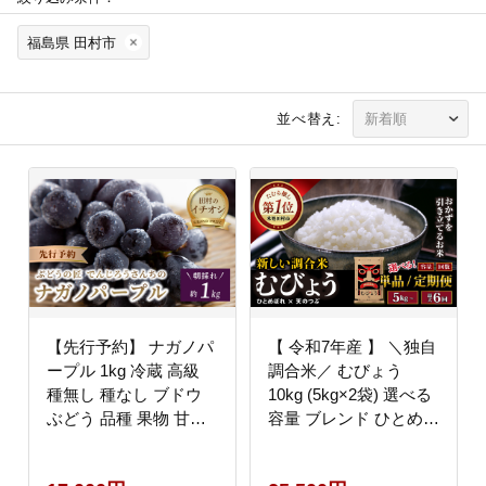
福島県 田村市
並べ替え:
【先行予約】 ナガノパ
【 令和7年産 】 ＼独自
ープル 1kg 冷蔵 高級
調合米／ むびょう
種無し 種なし ブドウ
10kg (5kg×2袋) 選べる
ぶどう 品種 果物 甘さ
容量 ブレンド ひとめぼ
大粒 美味しい 食べ方
れ 天のつぶ 米 白米 精
人気 ランキング おすす
米 ギフト 贈答 福島県