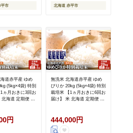
赤平市
北海道 赤平市
北海道赤平産 ゆめ
無洗米 北海道赤平産 ゆめ
kg (5kg×4袋) 特別
ぴりか 20kg (5kg×4袋) 特別
【1ヵ月おきに3回お
栽培米 【1ヵ月おきに6回お
 北海道 定期便 お
届け】 米 北海道 定期便 ふ
さと納税
るさと納税
000円
444,000円