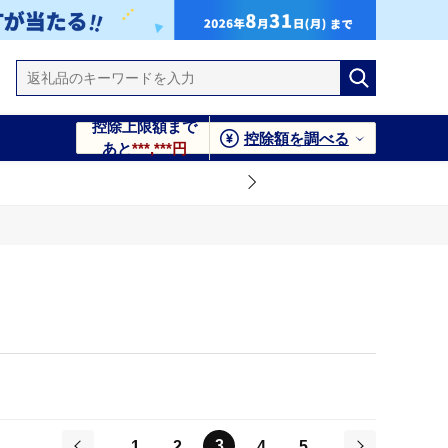
控除上限額まで
控除額を調べる
あと
***,***円
3
1
2
4
5