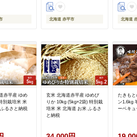
 赤平市
市
北海道 赤平市
北海道 
道赤平産 ゆめ
玄米 北海道赤平産 ゆめぴ
たきもと
 特別栽培米 米
りか 10kg (5kg×2袋) 特別栽
ン1.6kg
 ふるさと納税
培米 米 北海道 お米 ふるさ
ーベキュ
と納税
円
34,000円
19,0