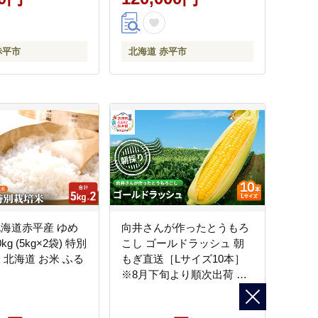
赤平市
北海道 赤平市
北海道赤平産 ゆめ
向井さんが作ったとうもろ
kg (5kg×2袋) 特別
こし ゴールドラッシュ 朝
 北海道 お米 ふる
もぎ直送［Lサイズ10本］
※8月下旬より順次出荷 先
行予約 野菜 朝採り 生 野菜
産地直送 ジューシー 焼き