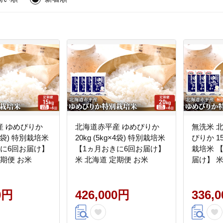
産 ゆめぴりか
北海道赤平産 ゆめぴりか
無洗米 
g×3袋) 特別栽培米
20kg (5kg×4袋) 特別栽培米
ぴりか 15
きに6回お届け】
【1ヵ月おきに6回お届け】
栽培米 
定期便 お米
米 北海道 定期便 お米
届け】 米
米 ふる
0円
426,000円
336,