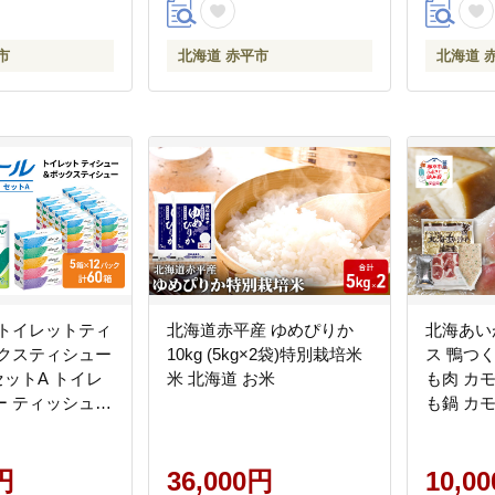
市
北海道 赤平市
北海道 
 トイレットティ
北海道赤平産 ゆめぴりか
北海あい
ックスティシュー
10kg (5kg×2袋)特別栽培米
ス 鴨つく
セットA トイレ
米 北海道 お米
も肉 カモ
ー ティッシュ
も鍋 カ
め買い 防災 常
セット 
 消耗品 備蓄 日
アイマト
需品 送料無料
円
36,000円
10,0