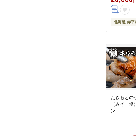
北海道 赤平
たきもとの
（みそ・塩）
ン