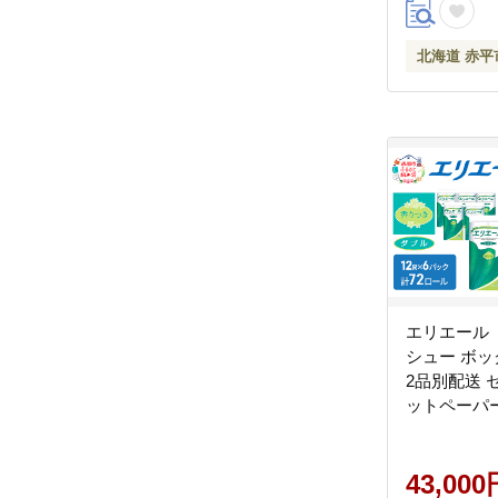
北海道 赤平
エリエール
シュー ボ
2品別配送 
ットペーパ
トイレ まと
備品 備蓄品
用品 生活必
43,000