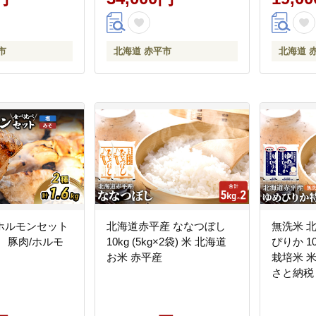
市
北海道 赤平市
北海道 
ホルモンセット
北海道赤平産 ななつぼし
無洗米 
 豚肉/ホルモ
10kg (5kg×2袋) 米 北海道
ぴりか 10
お米 赤平産
栽培米 米
さと納税