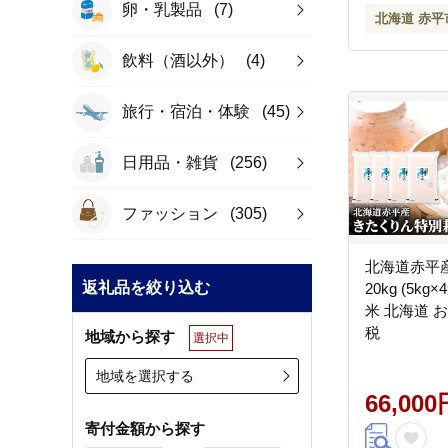
卵・乳製品
(7)
北海道 赤平
飲料（酒以外）
(4)
旅行・宿泊・体験
(45)
日用品・雑貨
(256)
ファッション
(305)
北海道赤平
返礼品を絞り込む
20kg (5k
米 北海道 
税
地域から探す
選択中
地域を選択する
66,000
寄付金額から探す