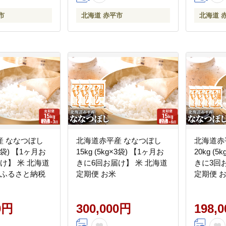
市
北海道 赤平市
北海道 
産 ななつぼし
北海道赤平産 ななつぼし
北海道赤
×3袋) 【1ヶ月お
15kg (5kg×3袋) 【1ヶ月お
20kg (
け】 米 北海道
きに6回お届け】 米 北海道
きに3回
 ふるさと納税
定期便 お米
定期便 
0円
300,000円
198,