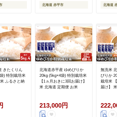
市
北海道 赤平市
北海道 
産 きたくりん
北海道赤平産 ゆめぴりか
無洗米 
g×4袋) 特別栽培米
20kg (5kg×4袋) 特別栽培米
ぴりか 20
お米 ふるさと納
【1ヵ月おきに3回お届け】
栽培米 
米 北海道 定期便 お米
届け】 米
米 ふる
円
213,000円
222,