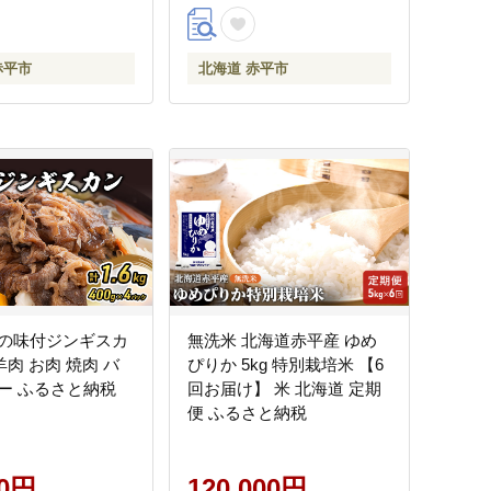
赤平市
北海道 赤平市
の味付ジンギスカ
無洗米 北海道赤平産 ゆめ
 羊肉 お肉 焼肉 バ
ぴりか 5kg 特別栽培米 【6
ー ふるさと納税
回お届け】 米 北海道 定期
便 ふるさと納税
00円
120,000円