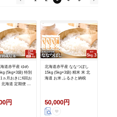
前
次
北海道赤平産 ゆめ
北海道赤平産 ななつぼし
kg (5kg×3袋) 特別
15kg (5kg×3袋) 精米 米 北
【1ヵ月おきに6回お
海道 お米 ふるさと納税
 北海道 定期便 お
さと納税
000円
50,000円