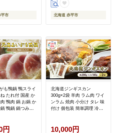
赤平市
北海道 赤平市
がも鴨鍋 鴨スライ
北海道ジンギスカン
ね たれ付 国産 か
300g×2袋 羊肉 ラム肉 ワイ
肉 鴨肉 鍋 お鍋 か
ンラム 焼肉 小分け タレ 味
モ鍋 鴨鍋 鍋つみれ
付け 個包装 簡単調理 冷凍
セット 詰め合わせ
北海道 アウトドア アイマ
ン 北海道 赤平市
トン 北海道 赤平市
00円
10,000円