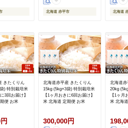
市
北海道 赤平市
北海道 
産 きたくりん
北海道赤平産 きたくりん
北海道赤
g×3袋) 特別栽培米
15kg (5kg×3袋) 特別栽培米
20kg (
きに3回お届け】
【1ヶ月おきに6回お届け】
【1ヶ月
定期便 お米
米 北海道 定期便 お米
米 北海道
0円
300,000円
198,