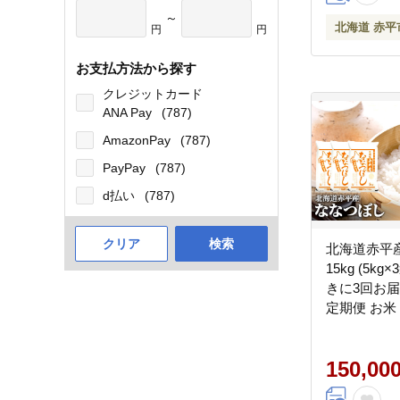
～
北海道 赤平
円
円
お支払方法から探す
クレジットカード
ANA Pay
(787)
AmazonPay
(787)
PayPay
(787)
d払い
(787)
クリア
検索
北海道赤平
15kg (5kg
きに3回お届
定期便 お米
150,00