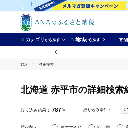
カテゴリ
地域
から探す
から探す
寄付
TOP
詳細検索
北海道 赤平市の詳細検索
787
絞り込み条件：
絞り込み結果：
件
並べ替え：
おすすめ順
安い順