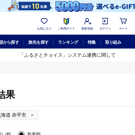
お気に入り
ご利用ガイド
新規登録
ログイン
カート
額から探す
旅先を探す
ランキング
特集
取り組み
「ふるさとチョイス」システム連携に関して
結果
北海道 赤平市
高い順
新着順