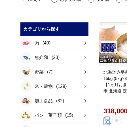
カテゴリから探す
肉
(40)
魚介類
(23)
野菜
(7)
北海道赤平
15kg (5k
【1ヵ月お
米・穀物
(129)
米 北海道 
加工食品
(32)
318,00
パン・菓子類
(15)