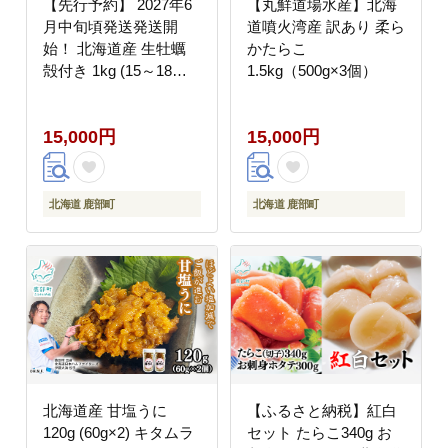
【先行予約】 2027年6
【丸鮮道場水産】北海
月中旬頃発送発送開
道噴火湾産 訳あり 柔ら
始！ 北海道産 生牡蠣
かたらこ
殻付き 1kg (15～18個)
1.5kg（500g×3個）
生食 シングルシード
牡蠣 かき カキ
15,000円
15,000円
北海道 鹿部町
北海道 鹿部町
北海道産 甘塩うに
【ふるさと納税】紅白
120g (60g×2) キタムラ
セット たらこ340g お