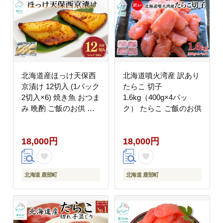
北海道産ほっけ天保西
北海道噴火湾産 訳あり
京漬け 12切入 (1パック
たらこ 切子
2切入×6) 焼き魚 おつま
1.6kg（400g×4パッ
み 晩酌 ご飯のお供 西
ク） たらこ ご飯のお供
京漬け 冷凍
18,000円
18,000円
北海道 鹿部町
北海道 鹿部町