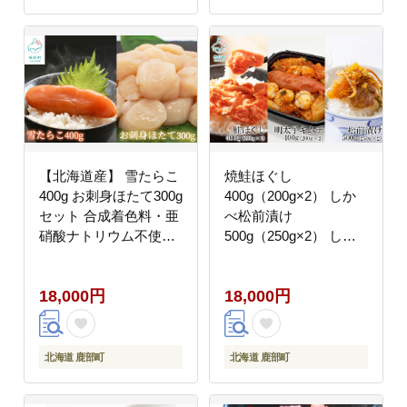
【北海道産】 雪たらこ
焼鮭ほぐし
400g お刺身ほたて300g
400g（200g×2） しか
セット 合成着色料・亜
べ松前漬け
硝酸ナトリウム不使用
500g（250g×2） しか
北のハイグレード食品
べ旨辛ほたて明太子キ
受賞
ムチ400g（200g×2）
18,000円
18,000円
計1.3kg
北海道 鹿部町
北海道 鹿部町