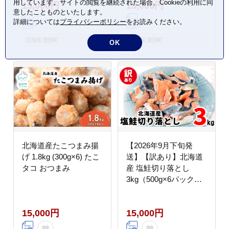
用しています。サイトの閲覧を継続された場合、Cookieの利用に同
15,000円
15,000円
意したことものといたします。
詳細については
プライバシーポリシー
をお読みください。
北海道 鹿部町
北海道 鹿部町
OK
北海道産たこつまみ揚
【2026年9月下旬発
げ 1.8kg (300g×6) たこ
送】【訳あり】北海道
タコ おつまみ
産 塩鮭切り落とし
3kg（500g×6パック）
冷凍 送料無料
15,000円
15,000円