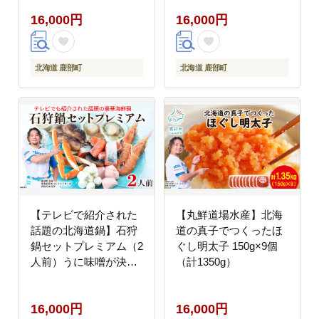
16,000円
16,000円
北海道 鹿部町
北海道 鹿部町
【テレビで紹介された
【丸鮮道場水産】北海
話題の北海道鍋】石狩
道の真子でつくったほ
鍋セットプレミアム（2
ぐし明太子 150g×9個
人前）うに味噌が決め
（計1350g）
手！ 冷凍 豪華海鮮（ず
わい蟹・赤えび・ほた
16,000円
16,000円
てetc）