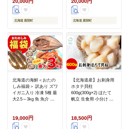
20,000円
20,000円
北海道 鹿部町
北海道 鹿部町
北海道の海鮮＜おたの
【北海道産】お刺身用
しみ福袋＞ 訳あり ズワ
ホタテ貝柱
イガニ入り 冷凍 5種 最
600g(300g×2) ほたて
大2.5～3kg 魚 魚介 訳
帆立 生食用 小分け 玉
あり 蟹 カニ かに
冷 貝柱 刺身 生食
19,000円
18,500円