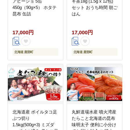
アヒージョ 5缶
キ茶18g (1.5g x 12包)
450g（90g×5） ホタテ
セット おうち時間 朝ご
昆布 缶詰
はん
17,000円
17,000円
北海道 鹿部町
北海道 鹿部町
北海道産 ボイルタコ足
丸鮮道場水産 噴火湾産
ぶつ切り
たらこと北海道の昆布
1.5kg(500g×3) ミズダ
味明太子 便利に小分け