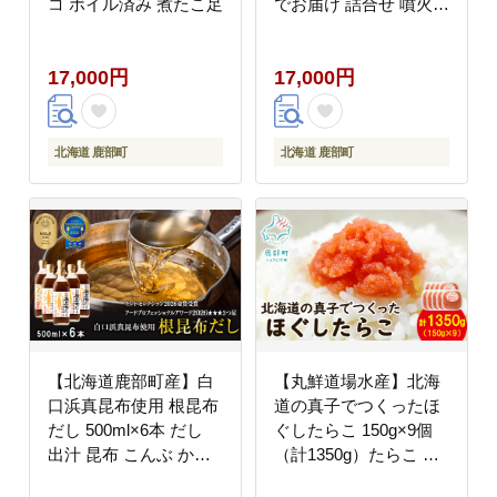
コ ボイル済み 煮たこ足
でお届け 詰合せ 噴火湾
産たらこ200g×2 昆布味
明太子200g×2 (計800g)
17,000円
17,000円
北海道 鹿部町
北海道 鹿部町
【北海道鹿部町産】白
【丸鮮道場水産】北海
口浜真昆布使用 根昆布
道の真子でつくったほ
だし 500ml×6本 だし
ぐしたらこ 150g×9個
出汁 昆布 こんぶ かつ
（計1350g）たらこ タ
おぶし 鰹節
ラコ