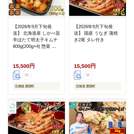
【2026年9月下旬発
【2026年9月下旬発
送】 北海道産 しかべ旨
送】 国産 うなぎ 蒲焼
辛ほたて明太子キムチ
き2尾 タレ付き
800g(200g×4) 惣菜 漬
物 おつまみ 食べきりサ
イズ 小分け ごはんのお
15,500円
15,500円
供 期間限定
北海道 鹿部町
北海道 鹿部町