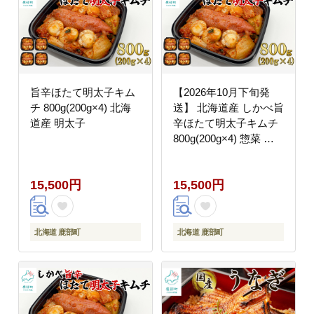
旨辛ほたて明太子キム
【2026年10月下旬発
チ 800g(200g×4) 北海
送】 北海道産 しかべ旨
道産 明太子
辛ほたて明太子キムチ
800g(200g×4) 惣菜 漬
物 おつまみ 食べきりサ
イズ 小分け ごはんのお
15,500円
15,500円
供 期間限定
北海道 鹿部町
北海道 鹿部町