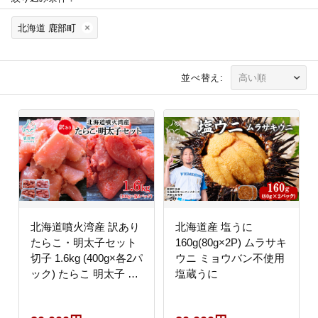
北海道 鹿部町
並べ替え:
北海道噴火湾産 訳あり
北海道産 塩うに
たらこ・明太子セット
160g(80g×2P) ムラサキ
切子 1.6kg (400g×各2パ
ウニ ミョウバン不使用
ック) たらこ 明太子 ご
塩蔵うに
飯のお供