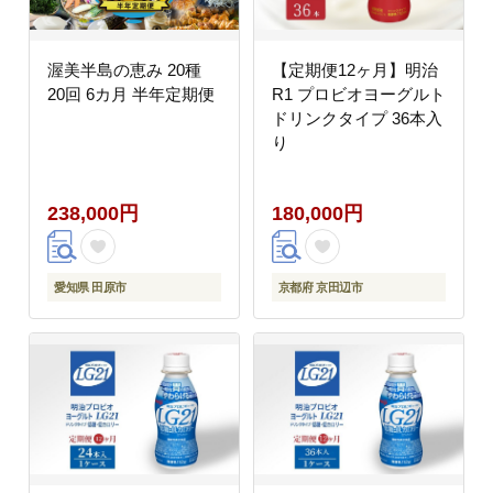
渥美半島の恵み 20種
【定期便12ヶ月】明治
20回 6カ月 半年定期便
R1 プロビオヨーグルト
ドリンクタイプ 36本入
り
238,000円
180,000円
愛知県 田原市
京都府 京田辺市