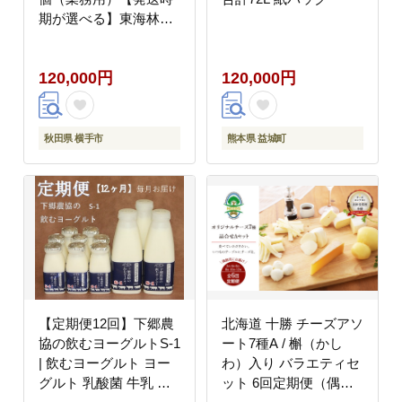
期が選べる】東海林養
鶏場 黄身の余韻 卵 玉
子 たまご タマゴ 12か
120,000円
120,000円
月 12ヵ月 12カ月 12ケ
月 開始時期選べる [東
海林養鶏場 黄身の余韻
卵 玉子 たまご タマゴ
秋田県 横手市
熊本県 益城町
12か月 12ヵ月 12カ月
12ケ月 開始時期選べ
る]
【定期便12回】下郷農
北海道 十勝 チーズアソ
協の飲むヨーグルトS-1
ート7種A / 槲（かし
| 飲むヨーグルト ヨー
わ）入り バラエティセ
グルト 乳酸菌 牛乳 生
ット 6回定期便（偶数