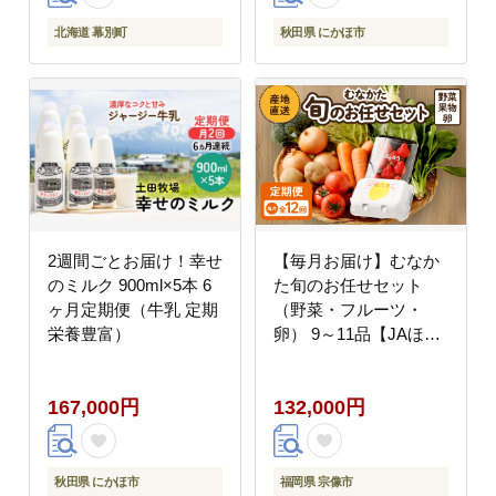
北海道 幕別町
秋田県 にかほ市
2週間ごとお届け！幸せ
【毎月お届け】むなか
のミルク 900ml×5本 6
た旬のお任せセット
ヶ月定期便（牛乳 定期
（野菜・フルーツ・
栄養豊富）
卵） 9～11品【JAほた
るの里】_HB0194
167,000円
132,000円
秋田県 にかほ市
福岡県 宗像市