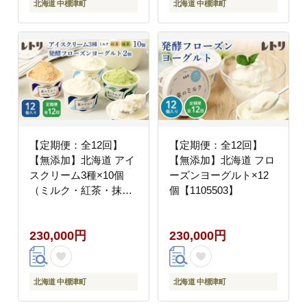
北海道 中標津町
北海道 中標津町
【定期便：全12回】
【定期便：全12回】
【無添加】北海道 アイ
【無添加】北海道 フロ
スクリーム3種×10個
ーズンヨーグルト×12
（ミルク・紅茶・抹
個【1105503】
茶）とフローズンヨー
グルト×2個セット
230,000円
230,000円
【1104903】
北海道 中標津町
北海道 中標津町