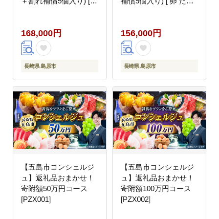
＋割れ補償5個入り) [
補償5個入り) [ 卵 たま
卵 たまご 生卵 鶏卵 赤
ご 生卵 鶏卵 赤卵 玉子
卵 玉子 新鮮 塚ちゃん
新鮮 塚ちゃん雲仙たま
168,000円
156,000円
雲仙たまご村 長崎県 島
ご村 長崎県 島原市 ]
原市 ]
長崎県 島原市
長崎県 島原市
【五島市コンシェルジ
【五島市コンシェルジ
ュ】返礼品おまかせ！
ュ】返礼品おまかせ！
寄附額50万円コース
寄附額100万円コース
[PZX001]
[PZX002]