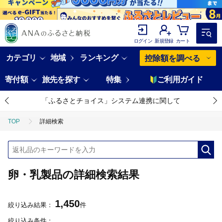
ログイン
新規登録
カート
カテゴリ
地域
ランキング
控除額を調べる
寄付額
旅先を探す
特集
ご利用ガイド
「ふるさとチョイス」システム連携に関して
TOP
詳細検索
卵・乳製品の詳細検索結果
1,450
絞り込み結果：
件
絞り込み条件：