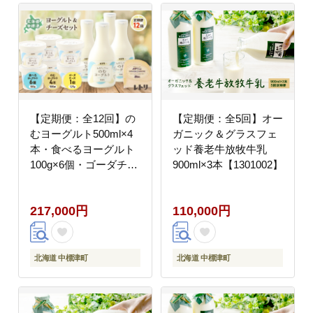
【定期便：全12回】の
【定期便：全5回】オー
むヨーグルト500ml×4
ガニック＆グラスフェ
本・食べるヨーグルト
ッド養老牛放牧牛乳
100g×6個・ゴーダチー
900ml×3本【1301002】
ズ125g×1個のセット
【1106703】
217,000円
110,000円
北海道 中標津町
北海道 中標津町