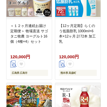
＜１２ヶ月連続お届け
【12ヶ月定期】らくの
定期便＞ 牧場直送 サゴ
う低脂肪乳 1000ml×6
タニ牧農 ヨーグルト16
本×12ヶ月 計72本 加工
個（4種×4）セット
乳
120,000円
120,000円
広島県 広島市
熊本県 高森町