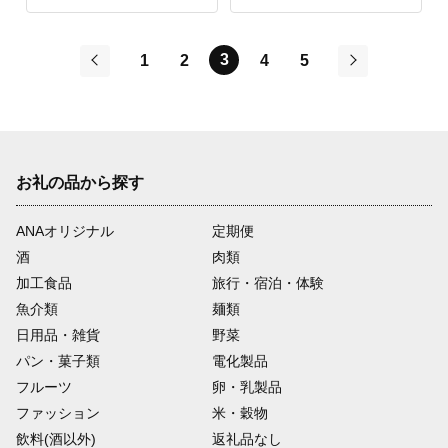
まみ ピザ
3
1
2
4
5
前
次
お礼の品から探す
ANAオリジナル
定期便
酒
肉類
加工食品
旅行・宿泊・体験
魚介類
麺類
日用品・雑貨
野菜
パン・菓子類
電化製品
フルーツ
卵・乳製品
ファッション
米・穀物
飲料(酒以外)
返礼品なし