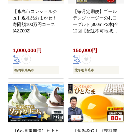
【糸島市コンシェルジ
【毎月定期便】ゴール
ュ】返礼品おまかせ！
デンジャージーのむヨ
寄附額100万円コース
ーグルト[900ml×3本]全
[AZZ002]
12回【配送不可地域：
離島】
1,000,000円
150,000円
福岡県 糸島市
北海道 帯広市
【6か月定期便】とよと
【常温発送】《定期便