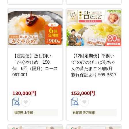
【定期便】放し飼い
【12回定期便】平飼い
「かぐやひめ」150
で のびのび！ばあちゃ
個 6回（隔月）コース
んの昔たまご 20個/月
06T-001
割れ保証あり 999-B617
130,000円
153,000円
福岡県 上毛町
佐賀県 伊万里市