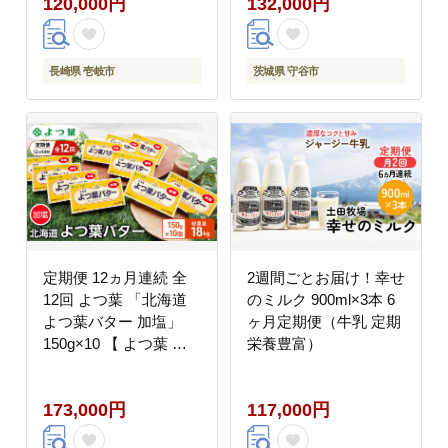
120,000円
132,000円
ご飯 のし 定期便
谷市
[JAP021] 100000
100000円 10万円
長崎県 壱岐市
茨城県 守谷市
定期便 12ヵ月連続 全
2週間ごとお届け！幸せ
12回 よつ葉 「北海道
のミルク 900ml×3本 6
よつ葉バター 加塩」
ヶ月定期便（牛乳 定期
150g×10 【 よつ葉 美
栄養豊富）
味しい バター パン 有
塩 塩 北海道 十勝 幕別
173,000円
117,000円
】