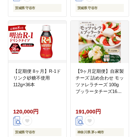
茨城県 守谷市
茨城県 守谷市
【定期便 8ヶ月】R-1ド
【9ヶ月定期便】自家製
リンク砂糖不使用
チーズ 詰め合わせ モッ
112g×36本
ツァレラチーズ 100g
ブッラータチーズ160g
各2個 出来立て 神奈川
県産 幻のチーズ モッツ
120,000円
191,000円
ァレラ ブッラータ 手作
り Osteria e Bottega S
神奈川県 湘南 茅ケ崎
フレッシュチーズ おつ
茨城県 守谷市
神奈川県 茅ヶ崎市