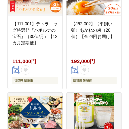
【J11-001】テトラエッ
【J92-002】〈平飼い
グ特選卵『バボルナの
卵〉あかねの虜（20
宝石』（30個/月）【12
個）【全24回お届け】
カ月定期便】
111,000円
192,000円
福岡県 飯塚市
福岡県 飯塚市