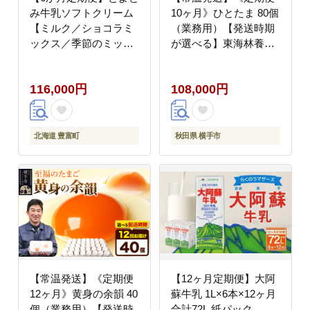
み牛乳ソフトクリーム
10ヶ月》ひとたま 80個
【ミルク／ショコラミ
（業務用）【発送時期
ックス／季節のミック
が選べる】東海林養鶏
ス 各120ml 計12個】
場 ひとたま 卵 玉子 た
まご タマゴ 10か月 10
116,000円
108,000円
ヵ月 10カ月 10ケ月 開
始時期選べる [東海林養
鶏場 ひとたま 卵 玉子
たまご タマゴ 10か月
北海道 豊富町
秋田県 横手市
10ヵ月 10カ月 10ケ月
開始時期選べる]
【常温発送】《定期便
【12ヶ月定期便】大阿
12ヶ月》黄身の余韻 40
蘇牛乳 1L×6本×12ヶ月
個（業務用）【発送時
合計72L 紙パック