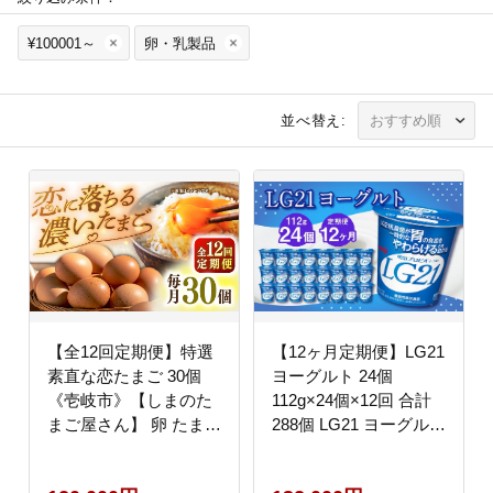
¥100001～
卵・乳製品
並べ替え:
【全12回定期便】特選
【12ヶ月定期便】LG21
素直な恋たまご 30個
ヨーグルト 24個
《壱岐市》【しまのた
112g×24個×12回 合計
まご屋さん】 卵 たまご
288個 LG21 ヨーグルト
鶏卵 玉子 ギフト 国産
プロビオヨーグルト 乳
卵かけご飯 たまごかけ
製品 乳酸菌 茨城県 守