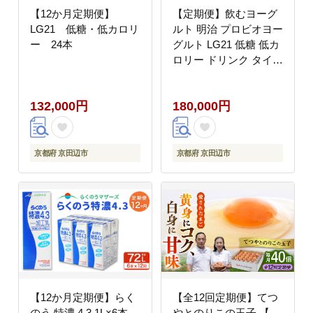
【12か月定期便】
【定期便】飲むヨーグ
LG21 低糖・低カロリ
ルト 明治 プロビオヨー
ー 24本
グルト LG21 低糖 低カ
ロリー ドリンク タイプ
36本 12ヶ月
132,000円
180,000円
京都府 京田辺市
京都府 京田辺市
【12か月定期便】らく
【全12回定期便】てつ
のう 特濃 4.3 1L×6本
やとのりこの玉子 【