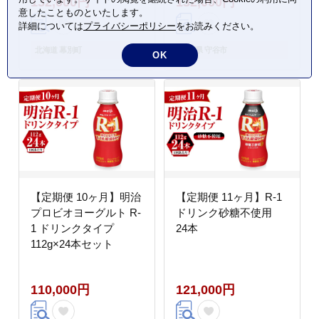
132,000円
132,000円
会 隔月 チーズ アソー
オフ 茨城県 守谷市
意したことものといたします。
ト 詰合せ セット バラ
詳細については
プライバシーポリシー
をお読みください。
エティ ラクレット モッ
ツァレラ 大地のほっぺ
北海道 幕別町
茨城県 守谷市
OK
さけるチーズ 焼きチー
ズ 乳製品 ワイン 麦酒
ビール 酒 NEEDS ニー
ズ 食べ比べ 受賞 北海
道 十勝 幕別 】
【定期便 10ヶ月】明治
【定期便 11ヶ月】R-1
プロビオヨーグルト R-
ドリンク砂糖不使用
1 ドリンクタイプ
24本
112g×24本セット
110,000円
121,000円