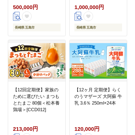
500,000円
1,000,000円
長崎県 五島市
長崎県 五島市
【12回定期便】家族の
【12ヶ月 定期便】らく
ために選びたい まつも
のうマザーズ 大阿蘇 牛
とたまご 80個＜松本養
乳 3.6％ 250ml×24本
鶏場＞[CCD012]
213,000円
120,000円