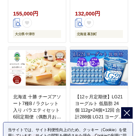
乳 乳製品 乳飲料 飲料
月お届け）[チーズ工房
腸活 発酵食品 健康食品
NEEDS]【 定期便 頒布
155,000円
132,000円
定期 定期便 大分県 中
会 隔月 チーズ アソー
津市
ト 詰合せ セット バラ
エティ 槲 かしわ モッ
ツァレラ 大地のほっぺ
大分県 中津市
北海道 幕別町
さけるチーズ 乳製品 ワ
イン 麦酒 ビール 酒
NEEDS ニーズ 食べ比
べ 受賞 北海道 十勝 幕
別 】
北海道 十勝 チーズアソ
【12ヶ月定期便】LG21
ート7種B / ラクレット
ヨーグルト 低脂肪 24
入り バラエティセット
個 112g×24個×12回 合
6回定期便（偶数月お届
計288個 LG21 ヨーグル
け）[チーズ工房
ト プロビオヨーグルト
当サイトでは、サイト利便性向上のため、クッキー（Cookie）を使
NEEDS]【 定期便 頒布
乳製品 乳酸菌 カロリー
用しています。サイトの閲覧を継続された場合、Cookieの利用に同