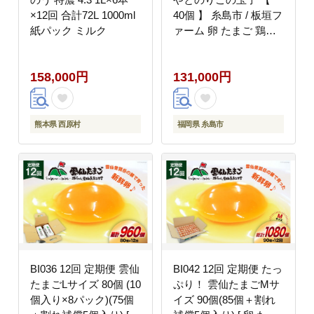
×12回 合計72L 1000ml
40個 】 糸島市 / 板垣フ
紙パック ミルク
ァーム 卵 たまご 鶏卵
[AWD022]
158,000円
131,000円
熊本県 西原村
福岡県 糸島市
BI036 12回 定期便 雲仙
BI042 12回 定期便 たっ
たまごLサイズ 80個 (10
ぷり！ 雲仙たまごMサ
個入り×8パック)(75個
イズ 90個(85個＋割れ