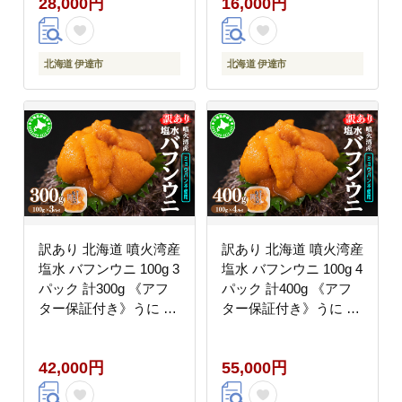
28,000円
16,000円
厚 無添加 産地直送 お
加 産地直送 お取り寄せ
取り寄せ 山村水産 送料
山村水産 送料無料
無料
北海道 伊達市
北海道 伊達市
訳あり 北海道 噴火湾産
訳あり 北海道 噴火湾産
塩水 バフンウニ 100g 3
塩水 バフンウニ 100g 4
パック 計300g 《アフ
パック 計400g 《アフ
ター保証付き》うに ウ
ター保証付き》うに ウ
ニ 雲丹 海鮮 海の幸 魚
ニ 雲丹 海鮮 海の幸 魚
介類 ウニ丼 お寿司 濃
介類 ウニ丼 お寿司 濃
42,000円
55,000円
厚 無添加 産地直送 お
厚 無添加 産地直送 お
取り寄せ 山村水産 送料
取り寄せ 山村水産 送料