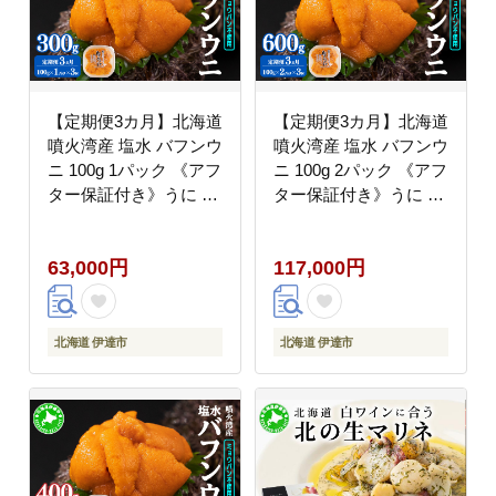
【定期便3カ月】北海道
【定期便3カ月】北海道
噴火湾産 塩水 バフンウ
噴火湾産 塩水 バフンウ
ニ 100g 1パック 《アフ
ニ 100g 2パック 《アフ
ター保証付き》うに ウ
ター保証付き》うに ウ
ニ 雲丹 海鮮 海の幸 魚
ニ 雲丹 海鮮 海の幸 魚
介類 ウニ丼 お寿司 濃
介類 ウニ丼 お寿司 濃
63,000円
117,000円
厚 無添加 産地直送 産
厚 無添加 産地直送 産
直 お取り寄せ 山村水産
直 お取り寄せ 山村水産
送料無料
送料無料
北海道 伊達市
北海道 伊達市