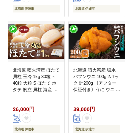
無料
無料
北海道 伊達市
北海道 伊達市
北海道 噴火湾産 ほたて
北海道 噴火湾産 塩水
貝柱 玉冷 1kg 30粒 ～
バフンウニ 100g 2パッ
40粒 大粒 S ほたて ホ
ク 計200g 《アフター
タテ 帆立 貝柱 海産 海
保証付き》うに ウニ 雲
鮮 魚貝 魚介 寿司 バタ
丹 海鮮 海の幸 魚介類
ー焼き 醤油 わさび 送
ウニ丼 お寿司 濃厚 無
26,000円
39,000円
料無料
添加 産地直送 お取り寄
せ 山村水産 送料無料
北海道 伊達市
北海道 伊達市