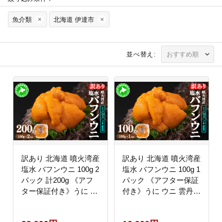
魚介類
北海道 伊達市
並べ替え:
訳あり 北海道 噴火湾産
訳あり 北海道 噴火湾産
塩水 バフンウニ 100g 2
塩水 バフンウニ 100g 1
パック 計200g 《アフ
パック 《アフター保証
ター保証付き》うに ウ
付き》うに ウニ 雲丹
ニ 雲丹 海鮮 海の幸 魚
海鮮 海の幸 魚介類 ウ
介類 ウニ丼 お寿司 濃
ニ丼 お寿司 濃厚 無添