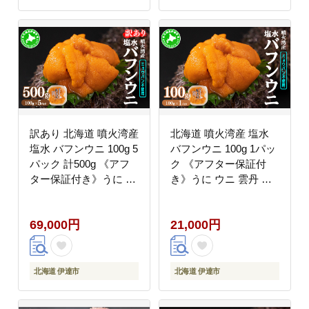
訳あり 北海道 噴火湾産
北海道 噴火湾産 塩水
塩水 バフンウニ 100g 5
バフンウニ 100g 1パッ
パック 計500g 《アフ
ク 《アフター保証付
ター保証付き》うに ウ
き》うに ウニ 雲丹 海
ニ 雲丹 海鮮 海の幸 魚
鮮 海の幸 魚介類 ウニ
介類 ウニ丼 お寿司 濃
丼 お寿司 濃厚 無添加
69,000円
21,000円
厚 無添加 産地直送 お
産地直送 産直 お取り寄
取り寄せ 山村水産 送料
せ 山村水産 送料無料
無料
北海道 伊達市
北海道 伊達市