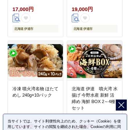
まみ お取り寄せ 冷凍
17,000円
19,000円
中井英策商店 送料無料
北海道 伊達市
北海道 伊達市
冷凍 噴火湾名物 ほたて
北海道 伊達 噴火湾 水
めし 240g×10パック
揚げ 今野水産 新鮮 活
締め 海鮮 BOX 2～4種
セット
当サイトでは、サイト利便性向上のため、クッキー（Cookie）を使
25,000円
15,000円
用しています。サイトの閲覧を継続された場合、Cookieの利用に同