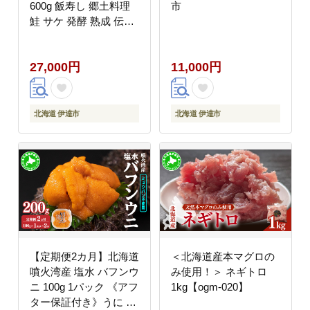
600g 飯寿し 郷土料理
市
鮭 サケ 発酵 熟成 伝統
魚 贈り物 贈答 ギフト
お祝い おつまみ 冷凍
27,000円
11,000円
中井英策商店 送料無料
北海道 伊達市
北海道 伊達市
【定期便2カ月】北海道
＜北海道産本マグロの
噴火湾産 塩水 バフンウ
み使用！＞ ネギトロ
ニ 100g 1パック 《アフ
1kg【ogm-020】
ター保証付き》うに ウ