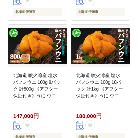
北海道 伊達市
北海道 伊達市
北海道 噴火湾産 塩水
北海道 噴火湾産 塩水
バフンウニ 100g 8パッ
バフンウニ 100g 10パ
ク 計800g 《アフター
ック 計1kg 《アフター
保証付き》うに ウニ 雲
保証付き》うに ウニ 雲
丹 海鮮 海の幸 魚介類
丹 海鮮 海の幸 魚介類
ウニ丼 お寿司 濃厚 無
ウニ丼 お寿司 濃厚 無
147,000円
180,000円
添加 産地直送 お取り寄
添加 産地直送 お取り寄
せ 山村水産 送料無料
せ 山村水産 送料無料
北海道 伊達市
北海道 伊達市