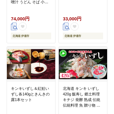
噌汁 うどん そば 小分
け 国産 伊達産
74,000円
33,000円
北海道 伊達市
北海道 伊達市
キンキいずし＆紅鮭い
北海道 キンキ いずし
ずし各140gときんきの
420g 飯寿し 郷土料理
露1本セット
キチジ 発酵 熟成 伝統
伝統料理 魚 贈り物 贈
答 ギフト お祝い おつ