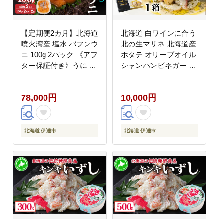
【定期便2カ月】北海道
北海道 白ワインに合う
噴火湾産 塩水 バフンウ
北の生マリネ 北海道産
ニ 100g 2パック 《アフ
ホタテ オリーブオイル
ター保証付き》うに ウ
シャンパンビネガー 鮮
ニ 雲丹 海鮮 海の幸 魚
度 瞬間冷凍 柔らか 旨
介類 ウニ丼 お寿司 濃
味 贅沢 料理王国100選
78,000円
10,000円
厚 無添加 産地直送 産
直 お取り寄せ 山村水産
送料無料
北海道 伊達市
北海道 伊達市