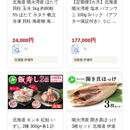
北海道 噴火湾産 ほたて
【定期便3カ月】北海道
貝柱 玉冷 1kg 約80粒
噴火湾産 塩水 バフンウ
5S ほたて ホタテ 帆立
ニ 100g 3パック 《アフ
冷凍 貝柱 海産物 海鮮
ター保証付き》うに ウ
海鮮丼 貝 魚介 寿司 刺
ニ 雲丹 海鮮 海の幸 魚
身 バター焼き ギフト
介類 ウニ丼 お寿司 濃
24,000円
177,000円
グルメ 送料無料
厚 無添加 産地直送 産
直 お取り寄せ 山村水産
送料無料
北海道 伊達市
北海道 伊達市
北海道 キンキ 紅鮭 い
噴火湾産 開き真ほっけ
ずし 2種 300g×各1 計
3枚セット 北海道 伊達