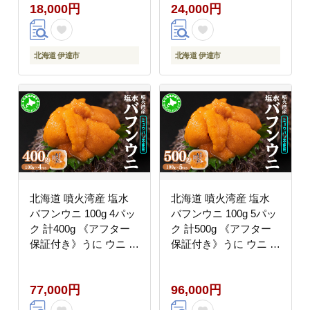
18,000円
24,000円
中華 お店の味 ケイズ企
画 送料無料 伊達
北海道 伊達市
北海道 伊達市
北海道 噴火湾産 塩水
北海道 噴火湾産 塩水
バフンウニ 100g 4パッ
バフンウニ 100g 5パッ
ク 計400g 《アフター
ク 計500g 《アフター
保証付き》うに ウニ 雲
保証付き》うに ウニ 雲
丹 海鮮 海の幸 魚介類
丹 海鮮 海の幸 魚介類
ウニ丼 お寿司 濃厚 無
ウニ丼 お寿司 濃厚 無
77,000円
96,000円
添加 産地直送 お取り寄
添加 産地直送 お取り寄
せ 山村水産 送料無料
せ 山村水産 送料無料