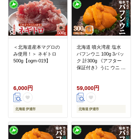
＜北海道産本マグロの
北海道 噴火湾産 塩水
み使用！＞ ネギトロ
バフンウニ 100g 3パッ
500g【ogm-019】
ク 計300g 《アフター
保証付き》うに ウニ 雲
丹 海鮮 海の幸 魚介類
ウニ丼 お寿司 濃厚 無
6,000円
59,000円
添加 産地直送 お取り寄
せ 山村水産 送料無料
北海道 伊達市
北海道 伊達市