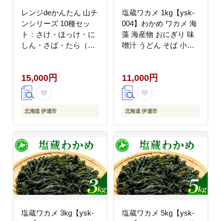
レンジdeかんたん 山チ
塩蔵ワカメ 1kg【ysk-
ンシリーズ 10種セッ
004】わかめ ワカメ 海
ト：さけ・ほっけ・に
藻 海産物 おにぎり 味
しん・さば・たら（各2
噌汁 うどん そば 小分
種類ずつ）
け 国産 伊達産
15,000円
11,000円
北海道 伊達市
北海道 伊達市
塩蔵ワカメ 3kg【ysk-
塩蔵ワカメ 5kg【ysk-