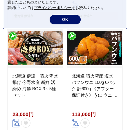
意したことものといたします。
詳細については
プライバシーポリシー
をお読みください。
北海道 伊達市
北海道 伊達市
OK
北海道 伊達 噴火湾 水
北海道 噴火湾産 塩水
揚げ 今野水産 新鮮 活
バフンウニ 100g 6パッ
締め 海鮮 BOX 3～5種
ク 計600g 《アフター
セット
保証付き》うに ウニ 雲
丹 海鮮 海の幸 魚介類
ウニ丼 お寿司 濃厚 無
23,000円
113,000円
添加 産地直送 お取り寄
せ 山村水産 送料無料