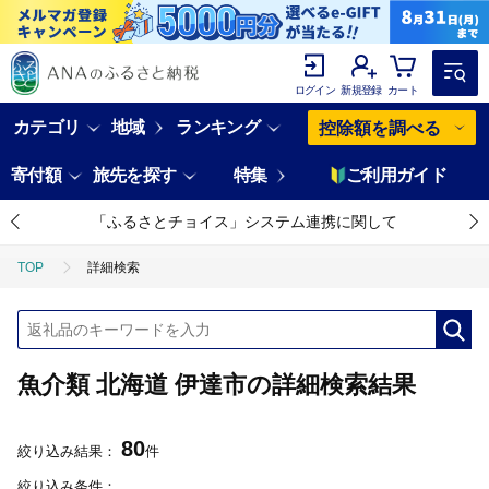
ログイン
新規登録
カート
カテゴリ
地域
ランキング
控除額を調べる
寄付額
旅先を探す
特集
ご利用ガイド
「ふるさとチョイス」システム連携に関して
TOP
詳細検索
魚介類 北海道 伊達市の詳細検索結果
80
絞り込み結果：
件
絞り込み条件：