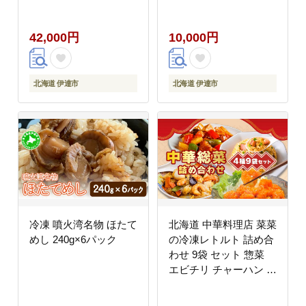
ニ 雲丹 海鮮 海の幸 魚
介類 ウニ丼 お寿司 濃
42,000円
10,000円
厚 無添加 産地直送 産
直 お取り寄せ 山村水産
送料無料
北海道 伊達市
北海道 伊達市
冷凍 噴火湾名物 ほたて
北海道 中華料理店 菜菜
めし 240g×6パック
の冷凍レトルト 詰め合
わせ 9袋 セット 惣菜
エビチリ チャーハン 酢
豚 中華丼 レトルト 食
品 時短 便利 簡単 本格