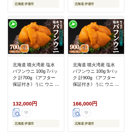
北海道 伊達市
北海道 伊達市
北海道 噴火湾産 塩水
北海道 噴火湾産 塩水
バフンウニ 100g 7パッ
バフンウニ 100g 9パッ
ク 計700g 《アフター
ク 計900g 《アフター
保証付き》うに ウニ 雲
保証付き》うに ウニ 雲
丹 海鮮 海の幸 魚介類
丹 海鮮 海の幸 魚介類
ウニ丼 お寿司 濃厚 無
ウニ丼 お寿司 濃厚 無
132,000円
166,000円
添加 産地直送 お取り寄
添加 産地直送 お取り寄
せ 山村水産 送料無料
せ 山村水産 送料無料
北海道 伊達市
北海道 伊達市