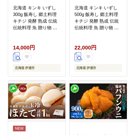
北海道 キンキ いずし
北海道 キンキ いずし
300g 飯寿し 郷土料理
500g 飯寿し 郷土料理
キチジ 発酵 熟成 伝統
キチジ 発酵 熟成 伝統
伝統料理 魚 贈り物 贈
伝統料理 魚 贈り物 贈
答 ギフト お祝い おつ
答 ギフト お祝い おつ
まみ お取り寄せ 冷凍
まみ お取り寄せ 冷凍
14,000円
22,000円
中井英策商店 送料無料
中井英策商店 送料無料
北海道 伊達市
北海道 伊達市