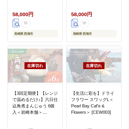
ム＞ [CBR013]
牛の店みくりや＞
[CFD009]
58,000円
58,000円
長崎県 西海市
長崎県 西海市
【3回定期便】【レンジ
【生活に彩を】ドライ
で温めるだけ♪】六日仕
フラワー スワッグL＜
込角煮まんじゅう 6個
Pearl Bay Caf'e &
入＜岩崎本舗＞
Flowers＞ [CEW003]
[CFE042]