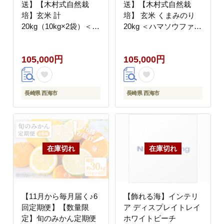
送】【木村式自然栽
送】【木村式自然栽
培】玄米 計
培】 玄米 くまみのり
20kg（10kg×2袋）＜ハ
20kg ＜ハマソウファー
マソウファーム＞
ム＞ [CBR020]
[CBR011]
105,000円
105,000円
長崎県 西海市
長崎県 西海市
【11月から毎月届く♪6
【飾れる海】インテリ
回定期便】【数量限
ア ディスプレイトレイ
定】旬のみかん定期便
ホワイトビーチ