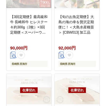
【3回定期便】最高級和
【旬のお魚定期便】大
牛 長崎和牛 ヒレステー
島の海の幸を贅沢定期
キ約300g（2枚）×3回
便に！＜大島水産種苗
定期便＜スーパーウエ
＞ [CBW013] 加工品
スト＞ [CAG214]
90,000円
92,000円
長崎県 西海市
長崎県 西海市