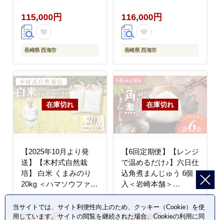
[CFD010]
[CBR010]
115,000円
116,000円
長崎県 西海市
長崎県 西海市
【2025年10月より発
【6回定期便】【レンジ
送】【木村式自然栽
で温めるだけ♪】六日仕
培】 白米 くまみのり
込角煮まんじゅう 6個
20kg ＜ハマソウファー
入＜岩崎本舗＞
ム＞ [CBR014]
[CFE043]
当サイトでは、サイト利便性向上のため、クッキー（Cookie）を使
116,000円
120,000円
用しています。サイトの閲覧を継続された場合、Cookieの利用に同