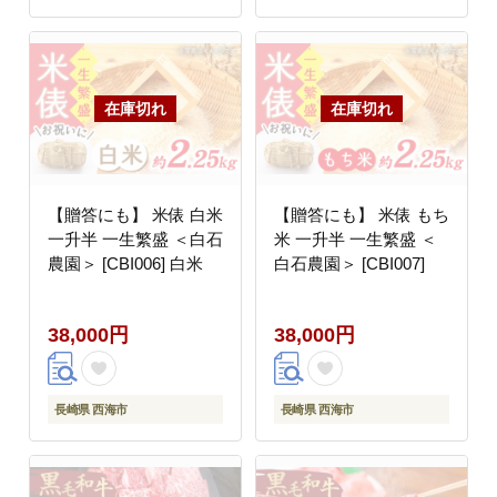
【贈答にも】 米俵 白米
【贈答にも】 米俵 もち
一升半 一生繁盛 ＜白石
米 一升半 一生繁盛 ＜
農園＞ [CBI006] 白米
白石農園＞ [CBI007]
38,000円
38,000円
長崎県 西海市
長崎県 西海市