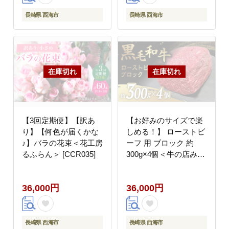
長崎県 西海市
長崎県 西海市
【3回定期便】【訳あ
【お好みのサイズで楽
り】【何色が届くかな
しめる！】 ローストビ
♪】バラの花束＜花工房
ーフ 用 ブロック 約
るふらん＞ [CCR035]
300g×4個＜牛の店みく
りや＞ [CFD018]
36,000円
36,000円
長崎県 西海市
長崎県 西海市