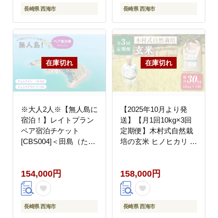
長崎県 西海市
長崎県 西海市
※大人2人※【無人島に
【2025年10月より発
宿泊！】レイトプラン
送】【月1回10kg×3回
ペア宿泊チケット
定期便】木村式自然栽
[CBS004]＜田島（たし
培の玄米 ヒノヒカリ 計
ま）＞
30kg＜ハマソウファー
ム＞ [CBR009]
154,000円
158,000円
長崎県 西海市
長崎県 西海市