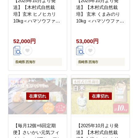
【2025年10月より発
【2025年10月より発
送】【木村式自然栽
送】【木村式自然栽
培】玄米 ヒノヒカリ
培】 玄米 くまみのり
10kg＜ハマソウファー
10kg ＜ハマソウファー
ム＞ [CBR008]
ム＞ [CBR019]
52,000円
53,000円
長崎県 西海市
長崎県 西海市
【毎月12個×6回定期
【2025年10月より発
便】さいかい元気フィ
送】【木村式自然栽