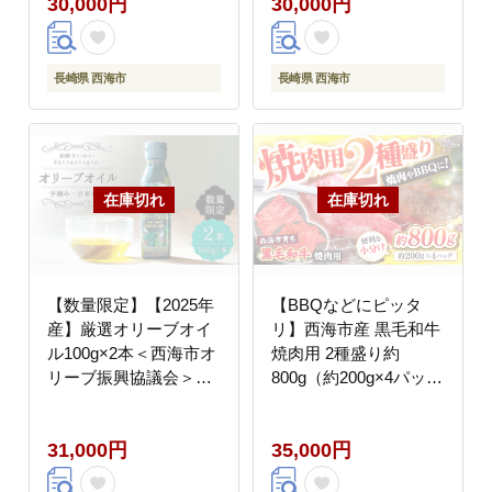
30,000円
30,000円
長崎県 西海市
長崎県 西海市
【数量限定】【2025年
【BBQなどにピッタ
産】厳選オリーブオイ
リ】西海市産 黒毛和牛
ル100g×2本＜西海市オ
焼肉用 2種盛り約
リーブ振興協議会＞
800g（約200g×4パッ
[CER001]
ク） ＜ミクリヤ畜産＞
[CFD022]
31,000円
35,000円