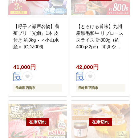
【呼子ノ瀬戸名物】養
【とろける旨味】九州
殖ブリ「光鰤」1本 皮
産黒毛和牛 リブロース
付き 約3kg～＜小山水
スライス 計800g（約
産＞ [CDZ006]
400g×2pc） すきやき
しゃぶしゃぶ＜牛の店
みくりや＞ [CFD011]
41,000円
42,000円
長崎県 西海市
長崎県 西海市