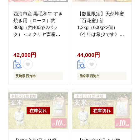
西海市産 黒毛和牛 すき
【数量限定】天然蜂蜜
焼き用（ロース）約
「百花蜜｣ 計
800g（約400g×2パッ
1.2kg（600g×2個）
ク）＜ミクリヤ畜産＞
《今年は希少です》＜
[CFD023]
高岸農園＞ [CCH003]
42,000円
44,000円
長崎県 西海市
長崎県 西海市