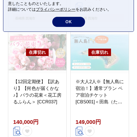
意したことものといたします。
詳細については
プライバシーポリシー
をお読みください。
長崎県 西海市
長崎県 西海市
OK
【12回定期便】【訳あ
※大人2人※【無人島に
り】【何色が届くかな
宿泊！】通常プラン ペ
♪】バラの花束＜花工房
ア宿泊チケット
るふらん＞ [CCR037]
[CBS001]＜田島（たし
ま）＞
140,000円
149,000円