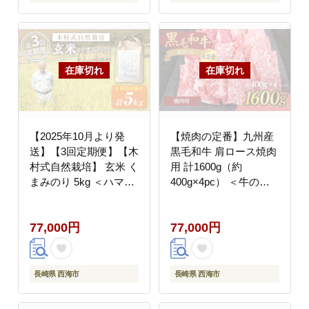
【2025年10月より発
【焼肉の定番】九州産
送】【3回定期便】【木
黒毛和牛 肩ロース焼肉
村式自然栽培】 玄米 く
用 計1600g（約
まみのり 5kg ＜ハマソ
400g×4pc） ＜牛の店
ウファーム＞ [CBR021]
みくりや＞ [CFD006]
77,000円
77,000円
長崎県 西海市
長崎県 西海市