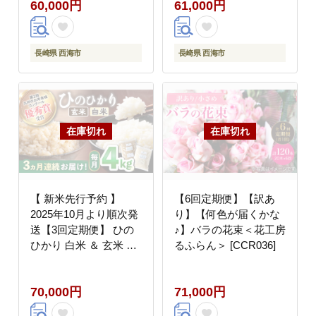
60,000円
61,000円
長崎県 西海市
長崎県 西海市
【 新米先行予約 】
【6回定期便】【訳あ
2025年10月より順次発
り】【何色が届くかな
送【3回定期便】 ひの
♪】バラの花束＜花工房
ひかり 白米 ＆ 玄米 計
るふらん＞ [CCR036]
4kg（各2kg）＜ハマソ
ウファーム＞ [CBR030]
70,000円
71,000円