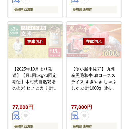
長崎県 西海市
長崎県 西海市
【2025年10月より発
【使い勝手抜群】 九州
送】【月1回5kg×3回定
産黒毛和牛 肩ロースス
期便】木村式自然栽培
ライス すきやき しゃぶ
の玄米 ヒノヒカリ 計
しゃぶ 計1600g（約
15kg＜ハマソウファー
400g×4pc） ＜牛の店
ム＞ [CBR007]
みくりや＞ [CFD008]
77,000円
77,000円
長崎県 西海市
長崎県 西海市