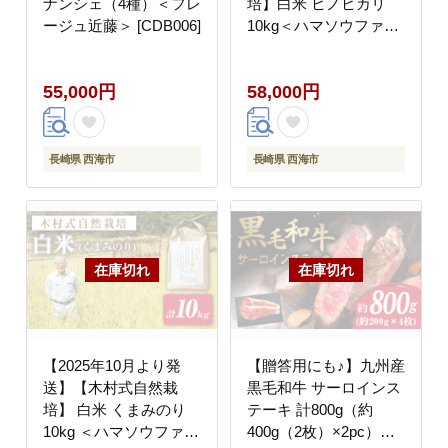
ナンシェ（4種）＜フレ
培】白米 ヒノヒカリ
ージュ近藤＞ [CDB006]
10kg＜ハマソウファー
ム＞ [CBR004]
55,000円
58,000円
長崎県 西海市
長崎県 西海市
【2025年10月より発
【贈答用にも♪】九州産
送】【木村式自然栽
黒毛和牛 サーロインス
培】 白米 くまみのり
テーキ 計800g（約
10kg ＜ハマソウファー
400g（2枚）×2pc）＜