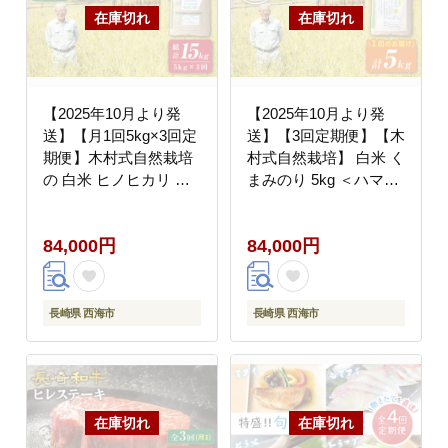
【2025年10月より発
【2025年10月より発
送】【月1回5kg×3回定
送】【3回定期便】【木
期便】木村式自然栽培
村式自然栽培】 白米 く
の 白米 ヒノヒカリ 計
まみのり 5kg ＜ハマソ
15kg＜ハマソウファー
ウファーム＞ [CBR015]
ム＞ [CBR003]
84,000円
84,000円
長崎県 西海市
長崎県 西海市