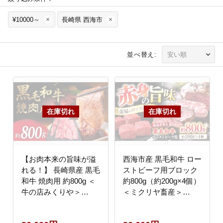
¥10000～
長崎県 西海市
並べ替え:
【お肉本来の旨味が溢
西海市産 黒毛和牛 ロー
れる！】 長崎県産 黒毛
ストビーフ用ブロック
和牛 焼肉用 約800g ＜
約800g（約200g×4個）
牛の店みくりや＞
＜ミクリヤ畜産＞
[CFD014]
[CFD024]