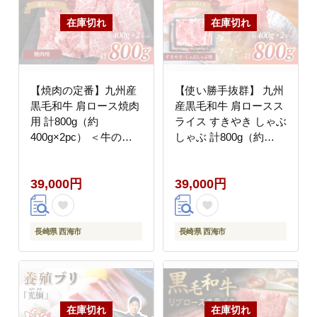
【焼肉の定番】九州産
【使い勝手抜群】 九州
黒毛和牛 肩ロース焼肉
産黒毛和牛 肩ロースス
用 計800g（約
ライス すきやき しゃぶ
400g×2pc） ＜牛の店
しゃぶ 計800g（約
みくりや＞ [CFD005]
400g×2pc） ＜牛の店
みくりや＞ [CFD007]
39,000円
39,000円
長崎県 西海市
長崎県 西海市