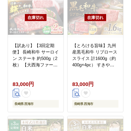
【訳あり】【3回定期
【とろける旨味】九州
便】 長崎和牛 サーロイ
産黒毛和牛 リブロース
ン ステーキ 約500g（2
スライス 計1600g（約
枚） 【大西海ファーム
400g×4pc） すきやき
食肉加工センター】
しゃぶしゃぶ＜牛の店
[CEK179]
みくりや＞ [CFD012]
83,000円
83,000円
長崎県 西海市
長崎県 西海市