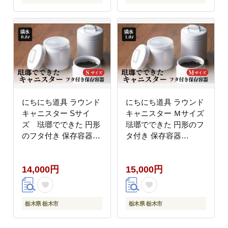
にちにち道具 ラウンド
にちにち道具 ラウンド
キャニスター Sサイ
キャニスター Ｍサイズ
ズ 琺瑯でできた 円形
琺瑯でできた 円形のフ
のフタ付き 保存容器
タ付き 保存容器
00307556
00307557
14,000円
15,000円
栃木県 栃木市
栃木県 栃木市