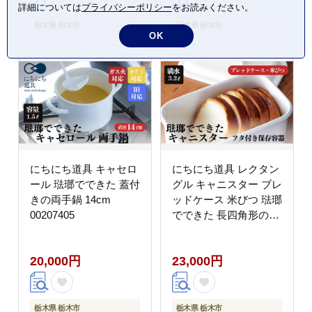
詳細については
プライバシーポリシー
をお読みください。
栃木県 栃木市
栃木県 栃木市
OK
にちにち道具 キャセロ
にちにち道具 レクタン
ール 琺瑯でできた 蓋付
グル キャニスター ブレ
きの両手鍋 14cm
ッドケース 米びつ 琺瑯
00207405
でできた 長四角形のフ
タ付き 保存容器
00307555
20,000円
23,000円
栃木県 栃木市
栃木県 栃木市