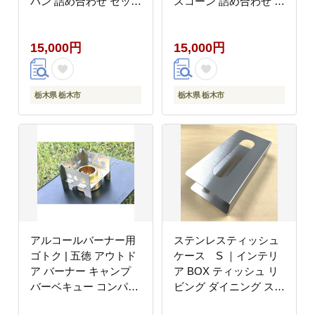
パン 詰め合わせ セット
スコーン 詰め合わせ セ
惣菜 おつまみ
ット 茶菓 おやつ
15,000円
15,000円
栃木県 栃木市
栃木県 栃木市
アルコールバーナー用
ステンレスティッシュ
ゴトク | 五徳 アウトド
ケース S ｜インテリ
ア バーナー キャンプ
ア BOX ティッシュ リ
バーベキュー コンパク
ビング ダイニング スタ
ト 防災 スタンド
イリッシュ 日用品 雑貨