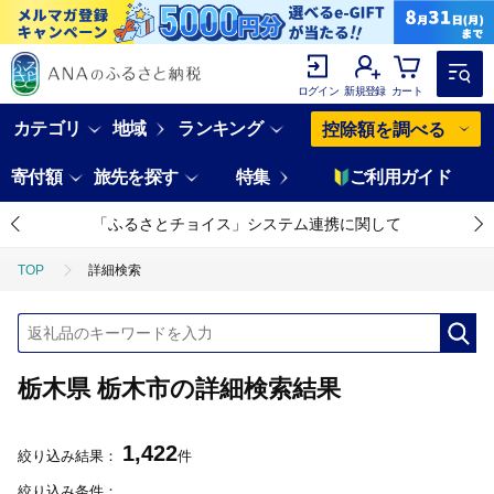
ログイン
新規登録
カート
カテゴリ
地域
ランキング
控除額を調べる
寄付額
旅先を探す
特集
ご利用ガイド
「ふるさとチョイス」システム連携に関して
TOP
詳細検索
栃木県 栃木市の詳細検索結果
1,422
絞り込み結果：
件
絞り込み条件：