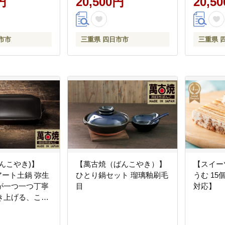
円
20,500円
20,5
菜 国産 業務用
茶ラテ 粉末茶レシピ 老舗
税】
当 夕食 ディ
三重県茶 四日市市】
 簡単調理 スト
市市
三重県 四日市市
三重県 
 四日市市 ふる
んこやき)】
【萬古焼（ばんこやき）】
【スイー
eアート土鍋 弥生
ひとり鍋セット 瑠璃釉刷毛
うむ 1
が一つ一つ丁寧
目
対応】
き上げる、こだ
 土鍋の国内生
シェアを誇る伝統