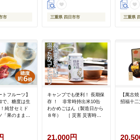
税
るさと納税】
こにゅう
るキャラ
市市
三重県 四日市市
三重県 
い、おす
県、四日
税】
ートフルーツ】
キャンプでも便利！ 長期保
【萬古焼
加で、糖度は生
存 ！ 非常時持出米10缶
招福十二
倍！純甘セミド
わかめごはん（製造日から
ツ「果のまま」
８年） ［ 災害 災害時米
2パック ワカ
防災 備蓄 備蓄米 非常 非常
イーツ】
時 非常米 非常食 米 ごはん
円
ご飯 わかめ 一人暮らし お
21,000円
20,5