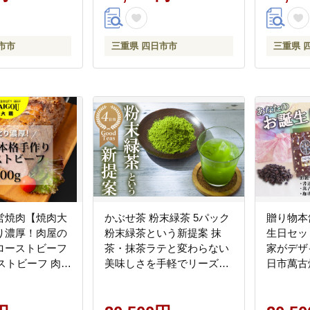
湯 お湯だけ 水 水だけ 賞味
期限 保存米 保存食 ］
市市
三重県 四日市市
三重県 
営焼肉【焼肉大
かぶせ茶 粉末緑茶 5パック
贈り物本
り濃厚！肉屋の
粉末緑茶という新提案 抹
生日セッ
ローストビーフ
茶・抹茶ラテと変わらない
家がデザ
ーストビーフ 肉
美味しさを手軽でリーズナ
日市萬古
 おすすめ 人気
ブルに 創業130年を超える
き立て珈琲
冷凍 手作り 詰
老舗 豊田宗平商店 【抹茶
レゼント
容量 冷凍食品
パウダー 抹茶スイーツ 抹
四日市 