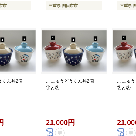
牛 おすすめ 人気 三重県 四
市市
三重県 四日市市
三重県 
日市市 ふるさと納税
うくん丼2個
こにゅうどうくん丼2個
こにゅう
①と③
②と③
円
21,000円
21,0