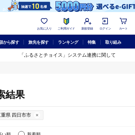
お気に入り
ご利用ガイド
新規登録
ログイン
カート
額から探す
旅先を探す
ランキング
特集
取り組み
「ふるさとチョイス」システム連携に関して
索結果
三重県 四日市市
高い順
新着順