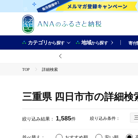
カテゴリ
地域
から探す
から探す
寄付
TOP
詳細検索
三重県 四日市市の詳細検
1,585
絞り込み条件：
絞り込み結果：
件
並べ替え：
おすすめ順
安い順