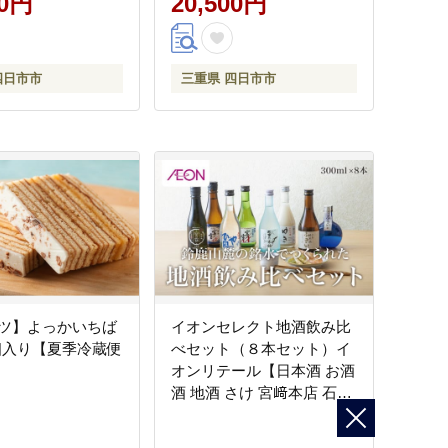
00円
20,500円
四日市市
三重県 四日市市
ツ】よっかいちば
イオンセレクト地酒飲み比
5個入り【夏季冷蔵便
べセット（８本セット）イ
オンリテール【日本酒 お酒
酒 地酒 さけ 宮﨑本店 石川
酒造 丸彦酒造 セット 詰め
合わせ 詰合せ アソート ギ