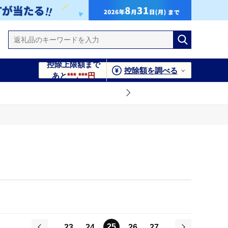
控除上限額まで
控除額を調べる
あと
***,***円
25
23
24
26
27