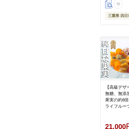
ふるさと納
三重県 四日
【高級デザ
無糖、無添
果実の約6
ライフルー
と詰め替え用
ショク【ス
21,000