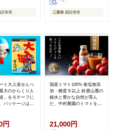
セット）【お抹茶 お茶 抹
茶ラテ アイス ホット 飲
四日市市
三重県 四日市市
料 高級 ギフト 贈り物 プレ
ゼント】
ート大入道せんべ
国産トマト100% 食塩無添
最大のからくり人
加・糖度 8 以上 鈴鹿山麓の
道」をモチーフに
銘水と豊かな自然が育ん
。パッケージはア
だ、中村農園のトマトを
てインテリアに。
100 ％使用した高級濃厚ト
大入道せんべい」
マトジュース 180ml × 8
・5箱【お菓子、せ
00円
本）【トマト トマトジュー
21,000円
和菓子、洋菓子、
ス 無添加 食塩無添加 濃厚