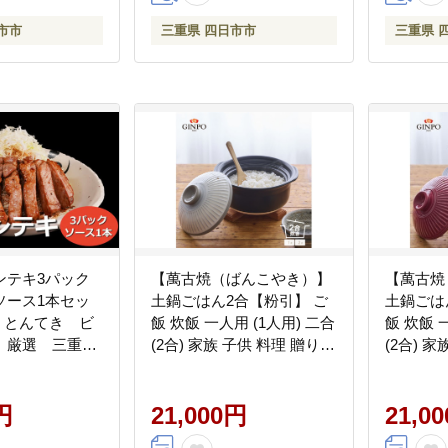
市市
三重県 四日市市
三重県 
ンテキ3パック
【萬古焼（ばんこやき）】
【萬古焼
ソース1本セッ
土鍋ごはん2合【粉引】 ご
土鍋ごは
 とんてき ビ
飯 炊飯 一人用 (1人用) 二合
飯 炊飯 一人用 (1人用) 二合
 厳選 三重県
(2合) 家族 子供 料理 贈り物
(2合) 
ース 豚 豚
【直火専用・レンジ温め
【直火専
伝のたれ 病み
OK】(2合 1.2L 計量 カップ
OK】(2合
つきの味 こ
円
不要 火加減簡単) 菊花 銀峯
21,000円
不要 火加
21,0
フード グル
GINPO
GINPO