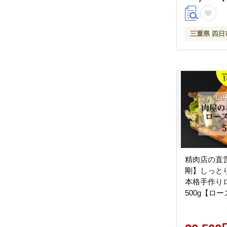
三重県 四日
精肉店の直
剛】しっと
本格手作り
500g【ロ
牛肉 冷凍便
ランキング 
め合わせ 大