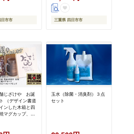
ふとん工房ねむねむ
四日市市
三重県 四日市市
舗じざけや お誕
玉水（除菌・消臭剤）３点
ト （デザイン書道
セット
インした木箱と四
焼マグカップ、挽
豆(180g)） 【プ
 記念品 四日市市
四日市市ふるさと納