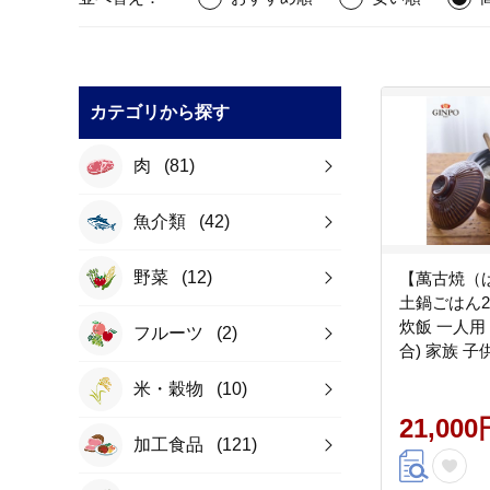
カテゴリから探す
肉
(81)
魚介類
(42)
野菜
(12)
【萬古焼（
土鍋ごはん2
炊飯 一人用 (1人用) 二合(2
フルーツ
(2)
合) 家族 子
【直火専用
米・穀物
(10)
OK】(2合 1
不要 火加減
21,000
加工食品
(121)
GINPO