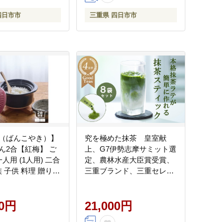
四日市市
三重県 四日市市
（ばんこやき）】
究を極めた抹茶 皇室献
ん2合【紅梅】 ご
上、G7伊勢志摩サミット選
定、農林水産大臣賞受賞、
家族 子供 料理 贈り物
三重ブランド、三重セレク
用・レンジ温め
ション認定の実績を持つ製
 1.2L 計量 カップ
茶ブランド 「萩村製茶」
減簡単) 菊花 銀峯
00円
本格ラテが簡単に作れる抹
21,000円
茶スティック（６本×８袋