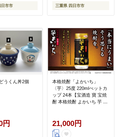
ァミリー 夕食 三重県 四日
四日市市
三重県 四日市市
市市 ふるさと納税】
どうくん丼2個
本格焼酎「よかいち」
〈芋〉25度 220mlぺットカ
ップ 24本【宝酒造 寶 宝焼
酎 本格焼酎 よかいち 芋 黒
麹仕込 25度 ペットカップ
220ml 24本 芋よかいち 芋
00円
焼酎 宝 お酒 酒 焼酎 本格芋
21,000円
焼酎 タカラ 三重県 四日市
市 四日市】