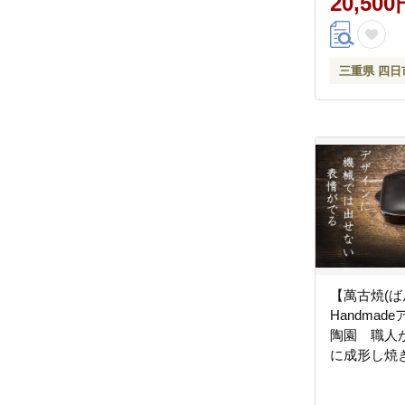
20,500
手作り お惣
牛肉 名店 お弁
ナー 丼ぶり
三重県 四日
ック 三重県
さと納税】
【萬古焼(ば
Handmad
陶園 職人
に成形し焼
わりの逸品
産80％の