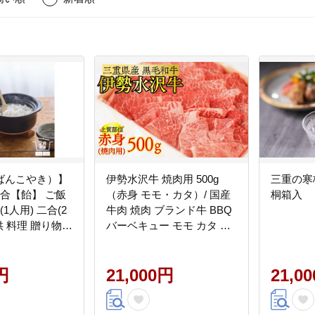
ばんこやき）】
伊勢水沢牛 焼肉用 500g
三重の寒
合【飴】 ご飯
（赤身 モモ・カタ）/ 国産
桐箱入
牛肉 焼肉 ブランド牛 BBQ
供 料理 贈り物
バーベキュー モモ カタ モ
・レンジ温め
モ肉 上質 冷凍 冷凍便 三重
.2L 計量 カップ
県産 黒毛和牛 牛 精肉 切り
簡単) 菊花 銀峯
円
落とし 赤身 お取り寄せ ヘ
21,000円
21,0
ルシー ギフト 贈答 うまみ
最優秀賞 家庭用 自宅用 和