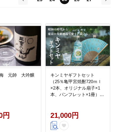
前
次
梅 元帥 大吟醸
キンミヤギフトセット
（25％亀甲宮焼酎720ｍｌ
×2本、オリジナル扇子×1
本、パンフレット×1冊）
【焼酎 お歳暮 お中元 贈り
物 手土産 父の日 母の日 晩
00円
酌 カクテル レモン 酎ハイ
21,000円
サワー チューハイ 贈答 炭
酸 水 おすすめ 人気 家族 フ