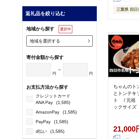
三重県 四日
返礼品を絞り込む
地域から探す
選択中
地域を選択する
寄付金額から探す
～
円
円
ちゃんのト
お支払方法から探す
とトンテキ
クレジットカード
ト / 元祖
ANA Pay
(1,585)
ックサイズ
AmazonPay
(1,585)
産豚 肩ロ
肉 肉 秘
PayPay
(1,585)
つき 病み
21,000
d払い
(1,585)
く ソウル