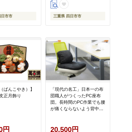
どう、アート、ゆ
贅沢 国産 おいしい 農家 農
、おかし、おいし
家栽培 三重県 四日市 四日
四日市市
三重県 四日市市
すめ、人気、三重
市市 糖度 甘い 甘み 酸味 生
市市、ふるさと納
産者 とまと 高級 おすすめ
飲みやすい のみやすい 人
気 送料無料】
（ばんこやき）】
「現代の名工」日本一の布
支正月飾り
団職人がつくったPC座布
団。長時間のPC作業でも腰
が痛くならないよう背中の
S字を保ちやすくする。天
然素材「綿100％」の手づ
00円
くり座布団。【ブラック】
20,500円