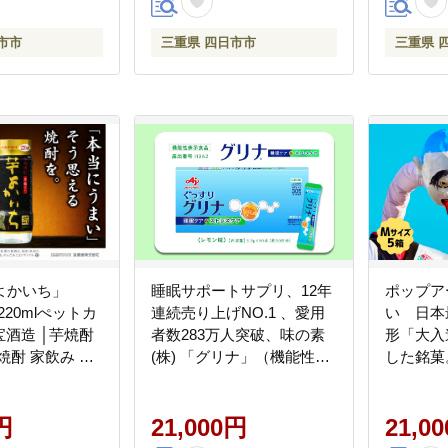
理 湯銭 ギフ
 人気 三重
市市
三重県 四日市市
三重県 
市
よかいち」
睡眠サポートサプリ、12年
ポップア
220mlぺットカ
連続売り上げNO.1 、愛用
い 日本
宝酒造 │芋焼酎
者数283万人突破、味の素
形「大入
焼酎 家飲み 晩
(株) 「グリナ」（機能性表
した銘菓
父の日 母の日 お
示食品） 睡眠ケア＆ストレ
ートとし
 お酒 おすすめ
スケア 30本入り箱【三重県
宝来軒「
ara タカラ イ
円
三重 四日市市 四日市 四日
21,000円
Mサイズ
21,0
重県 四日市市
市市ふるさと納税 四日市ふ
んべい、