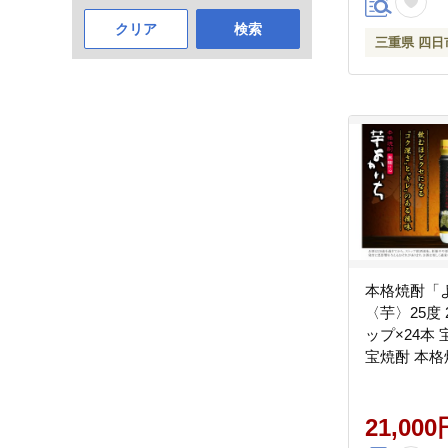
メ 簡単調
ト 贈り物
クリア
検索
三重県 四日
県 四日市
本格焼酎「
〈芋〉25度 
ップ×24本 
宝焼酎 本格
酌 ギフト 
中元 お歳暮
おいしい tak
21,000
ズミック 三