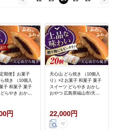
前
次
回定期便】お菓子
天心山 どら焼き （10個入
ら焼き （10個入
り）×2 お菓子 和菓子 菓子
菓子 和菓子 菓子
スイーツ どらやき おかし
 どらやき おかし
おやつ 広島県福山市/天心
広島県福山市/天心
山ファーム [BABW007]
[BABW006]
000円
22,000円