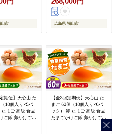
000円
268,000円
山市/天心山ファー
広島県福山市/天心山ファー
031]
ム [BABW032]
福山市
広島県 福山市
回定期便】天心山 た
【全3回定期便】天心山 た
個（10個入り×5パ
まご 60個（10個入り×6パ
 たまご 高級 食品
ック） 卵 たまご 高級 食品
けご飯 卵かけご飯
たまごかけご飯 卵かけご飯
卵 濃厚 ケーキ お
卵焼き 生卵 濃厚 ケーキ お
くり ランキング 上
菓子 づくり ランキング 上