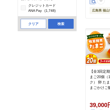
クレジットカード
ANA Pay
(1,748)
広島県 福山
クリア
検索
【全3回定期
まご20個（
ク） 卵 たま
まごかけご
卵焼き 生卵
菓子 づくり
位 人気 お
39,000
広島県福山