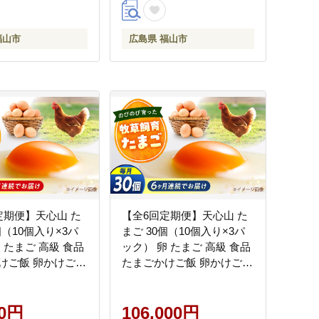
020]
[BABW022]
福山市
広島県 福山市
定期便】天心山 た
【全6回定期便】天心山 た
個（10個入り×3パ
まご 30個（10個入り×3パ
 たまご 高級 食品
ック） 卵 たまご 高級 食品
けご飯 卵かけご飯
たまごかけご飯 卵かけご飯
卵 濃厚 ケーキ お
卵焼き 生卵 濃厚 ケーキ お
くり ランキング 上
菓子 づくり ランキング 上
 おすすめ 定期便
00円
位 人気 おすすめ 定期便
106,000円