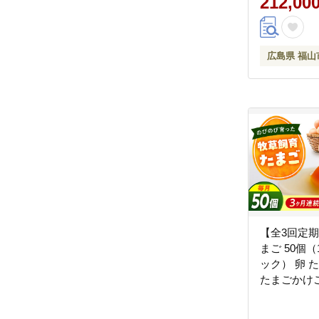
212,00
広島県福山
ム [BABW02
広島県 福山
【全3回定期
まご 50個（
ック） 卵 
たまごかけ
卵焼き 生卵
菓子 づくり