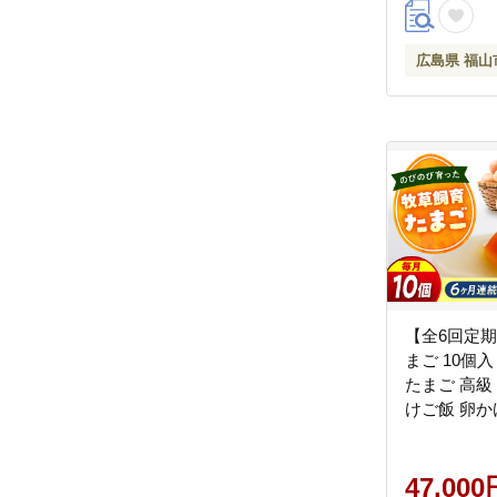
ム [BABW01
広島県 福山
【全6回定期
まご 10個入
たまご 高級
けご飯 卵か
生卵 濃厚 
くり ランキ
おすすめ 
47,000