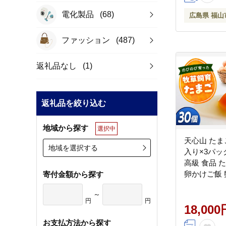
電化製品
(68)
広島県 福山
ファッション
(487)
返礼品なし
(1)
返礼品を絞り込む
地域から探す
選択中
天心山 たまご
地域を選択する
入り×3パッ
高級 食品 
卵かけご飯 
寄付金額から探す
厚 ケーキ 
～
ンキング 上
円
円
め 広島県
18,000
ファーム [BA
お支払方法から探す