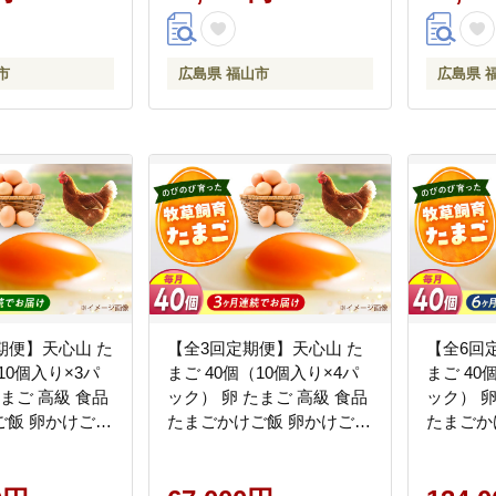
山ファーム
山市/天心山ファーム
広島県福
[BABW024]
ム [BABW
市
広島県 福山市
広島県 
期便】天心山 た
【全3回定期便】天心山 た
【全6回
10個入り×3パ
まご 40個（10個入り×4パ
まご 40
たまご 高級 食品
ック） 卵 たまご 高級 食品
ック） 卵
ご飯 卵かけご飯
たまごかけご飯 卵かけご飯
たまごか
 濃厚 ケーキ お
卵焼き 生卵 濃厚 ケーキ お
卵焼き 生
 ランキング 上
菓子 づくり ランキング 上
菓子 づ
すすめ 定期便
位 人気 おすすめ 定期便
位 人気