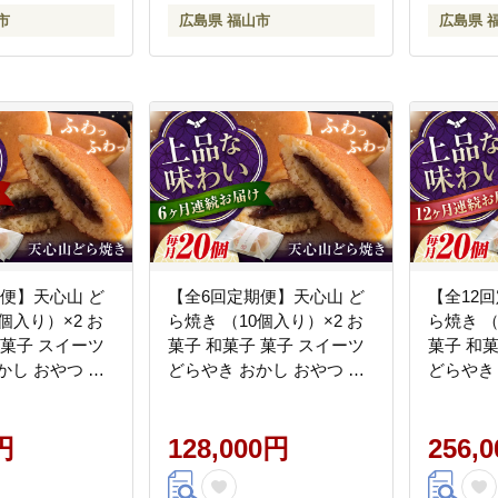
市
広島県 福山市
広島県 
便】天心山 ど
【全6回定期便】天心山 ど
【全12
個入り）×2 お
ら焼き （10個入り）×2 お
ら焼き （
 菓子 スイーツ
菓子 和菓子 菓子 スイーツ
菓子 和
かし おやつ 広
どらやき おかし おやつ 広
どらやき
/天心山ファーム
島県福山市/天心山ファーム
島県福山
[BABW009]
[BABW01
円
128,000円
256,