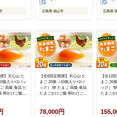
市
広島県 福山市
広島県 
便】天心山 た
【全6回定期便】天心山 た
【全12
10個入り×2パッ
まご 20個（10個入り×2パ
まご 20
ご 高級 食品 た
ック） 卵 たまご 高級 食品
ック） 卵
飯 卵かけご飯
たまごかけご飯 卵かけご飯
たまごか
 濃厚 ケーキ お
卵焼き 生卵 濃厚 ケーキ お
卵焼き 生
 ランキング 上
菓子 づくり ランキング 上
菓子 づ
すすめ 定期便
円
位 人気 おすすめ 定期便
78,000円
位 人気
155,
市/天心山ファー
広島県福山市/天心山ファー
広島県福