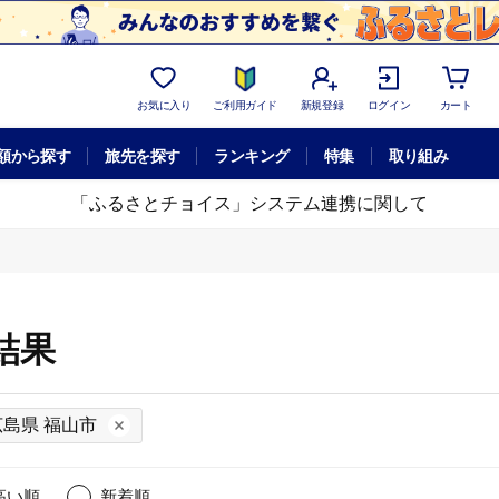
お気に入り
ご利用ガイド
新規登録
ログイン
カート
額から探す
旅先を探す
ランキング
特集
取り組み
「ふるさとチョイス」システム連携に関して
結果
広島県 福山市
高い順
新着順