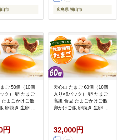
福山市
広島県 福山市
まご 50個（10個
天心山 たまご 60個（10個
ック） 卵 たまご
入り×6パック） 卵 たまご
品 たまごかけご飯
高級 食品 たまごかけご飯
飯 卵焼き 生卵 濃
卵かけご飯 卵焼き 生卵 濃
 お菓子 づくり ラ
厚 ケーキ お菓子 づくり ラ
 上位 人気 おすす
ンキング 上位 人気 おすす
県福山市/天心山
00円
め 広島県福山市/天心山
32,000円
BABW015]
ファーム [BABW016]