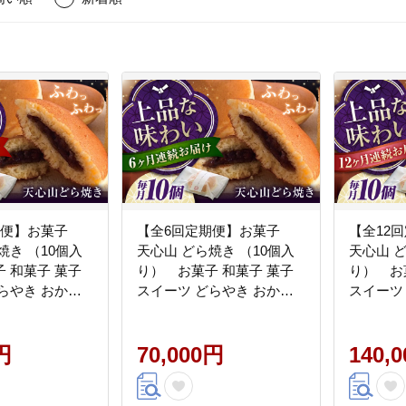
期便】お菓子
【全6回定期便】お菓子
【全12
焼き （10個入
天心山 どら焼き （10個入
天心山 ど
 和菓子 菓子
り） お菓子 和菓子 菓子
り） お
らやき おかし
スイーツ どらやき おかし
スイーツ
県福山市/天心
おやつ 広島県福山市/天心
おやつ 
ABW004]
山ファーム [BABW005]
山ファーム 
円
70,000円
140,