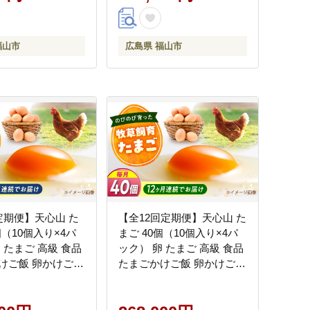
山市/天心山ファー
広島県福山市/天心山ファー
026]
ム [BABW027]
福山市
広島県 福山市
定期便】天心山 た
【全12回定期便】天心山 た
個（10個入り×4パ
まご 40個（10個入り×4パ
 たまご 高級 食品
ック） 卵 たまご 高級 食品
けご飯 卵かけご飯
たまごかけご飯 卵かけご飯
卵 濃厚 ケーキ お
卵焼き 生卵 濃厚 ケーキ お
くり ランキング 上
菓子 づくり ランキング 上
 おすすめ 定期便
位 人気 おすすめ 定期便