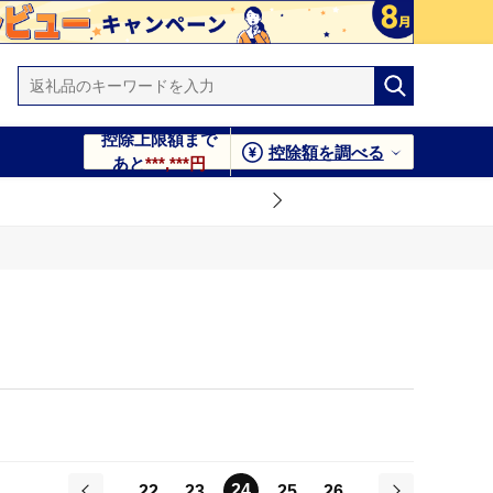
控除上限額まで
控除額を調べる
あと
***,***円
24
22
23
25
26