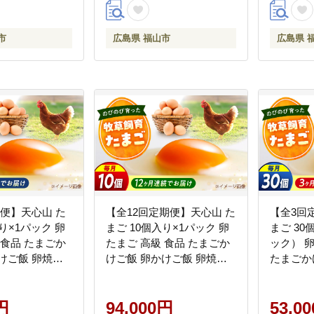
8]
ム [BABW019]
ム [BABW
市
広島県 福山市
広島県 
便】天心山 た
【全12回定期便】天心山 た
【全3回
り×1パック 卵
まご 10個入り×1パック 卵
まご 30
 食品 たまごか
たまご 高級 食品 たまごか
ック） 卵
けご飯 卵焼き
けご飯 卵かけご飯 卵焼き
たまごか
ケーキ お菓子 づ
生卵 濃厚 ケーキ お菓子 づ
卵焼き 生
ング 上位 人気
くり ランキング 上位 人気
菓子 づ
定期便 広島県福
円
おすすめ 定期便 広島県福
94,000円
位 人気
53,0