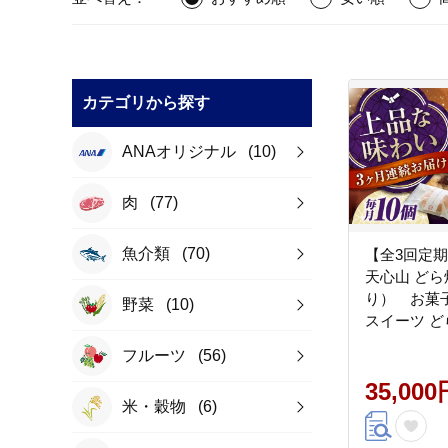
カテゴリから探す
ANAオリジナル
(10)
肉
(77)
魚介類
(70)
【全3回定
天心山 どら
り） お菓子
野菜
(10)
スイーツ ど
おやつ 広島
フルーツ
(56)
山ファーム [B
35,000
米・穀物
(6)