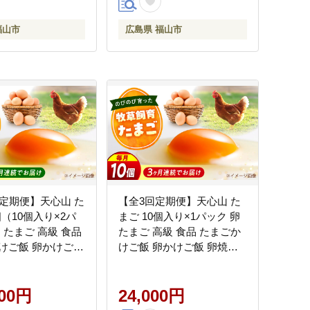
福山市
広島県 福山市
回定期便】天心山 た
【全3回定期便】天心山 た
個（10個入り×2パ
まご 10個入り×1パック 卵
 たまご 高級 食品
たまご 高級 食品 たまごか
けご飯 卵かけご飯
けご飯 卵かけご飯 卵焼き
卵 濃厚 ケーキ お
生卵 濃厚 ケーキ お菓子 づ
くり ランキング 上
くり ランキング 上位 人気
 おすすめ 定期便
000円
おすすめ 定期便 広島県福
24,000円
山市/天心山ファー
山市/天心山ファーム