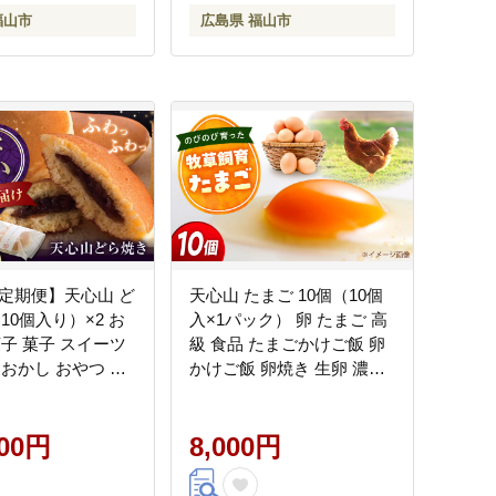
福山市
広島県 福山市
回定期便】天心山 ど
天心山 たまご 10個（10個
10個入り）×2 お
入×1パック） 卵 たまご 高
菓子 菓子 スイーツ
級 食品 たまごかけご飯 卵
 おかし おやつ 広
かけご飯 卵焼き 生卵 濃厚
市/天心山ファーム
ケーキ お菓子 づくり ラン
0]
キング 上位 人気 おすすめ
000円
広島県福山市/天心山ファ
8,000円
ーム [BABW012]