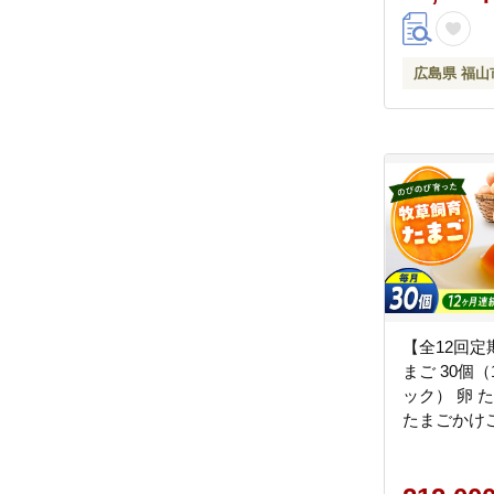
山市/天心
[BABW023]
広島県 福山
【全12回定
まご 30個（
ック） 卵 
たまごかけ
卵焼き 生卵
菓子 づくり
位 人気 お