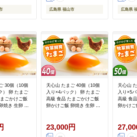
市
広島県 福山市
広島県 
 30個（10個
天心山 たまご 40個（10個
天心山 た
ク） 卵 たまご
入り×4パック） 卵 たまご
入り×5パ
たまごかけご飯
高級 食品 たまごかけご飯
高級 食
卵焼き 生卵 濃
卵かけご飯 卵焼き 生卵 濃
卵かけご
お菓子 づくり ラ
厚 ケーキ お菓子 づくり ラ
厚 ケーキ
位 人気 おすす
ンキング 上位 人気 おすす
ンキング
福山市/天心山
円
め 広島県福山市/天心山
23,000円
め 広島
27,0
BW013]
ファーム [BABW014]
ファーム [