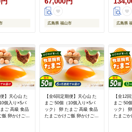
0円
67,000円
134,
市/天心山ファー
広島県福山市/天心山ファー
広島県福
8]
ム [BABW030]
ム [BABW
市
広島県 福山市
広島県 
便】天心山 た
【全6回定期便】天心山 た
【全12
10個入り×5パ
まご 50個（10個入り×5パ
まご 50
たまご 高級 食品
ック） 卵 たまご 高級 食品
ック） 卵
ご飯 卵かけご飯
たまごかけご飯 卵かけご飯
たまごか
 濃厚 ケーキ お
卵焼き 生卵 濃厚 ケーキ お
卵焼き 生
 ランキング 上
菓子 づくり ランキング 上
菓子 づ