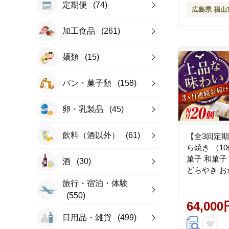
定期便
(74)
広島県 福山
加工食品
(261)
麺類
(15)
パン・菓子類
(158)
卵・乳製品
(45)
飲料（酒以外）
(61)
【全3回定期
ら焼き （10
菓子 和菓子
酒
(30)
どらやき お
島県福山市
旅行・宿泊・体験
[BABW008]
(550)
64,000
日用品・雑貨
(499)