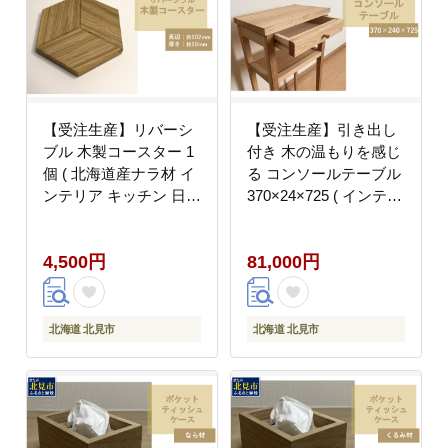
【受注生産】リバーシ
【受注生産】引き出し
ブル 木製コースター 1
付き 木の温もりを感じ
個 ( 北海道産ナラ材 イ
る コンソールテーブル
ンテリア キッチン 日用
370×24×725 ( インテリ
品 )【200-0018】
ア 家具 北海道産ナラ材
)【200-0019】
4,500円
81,000円
北海道 北見市
北海道 北見市