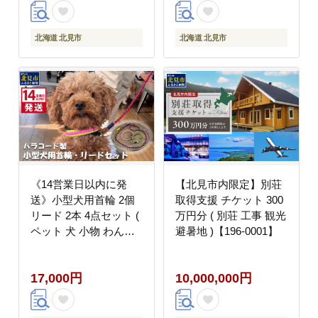
0005】
北海道 北見市
北海道 北見市
《14営業日以内に発
【北見市内限定】別荘
送》小型犬用首輪 2個
取得支援 チケット 300
リード 2本 4点セット (
万円分 ( 別荘 工事 観光
ペット 犬 小物 わんこ
避暑地 )【196-0001】
手作り 首輪 リード )
【195-0006】
17,000円
10,000,000円