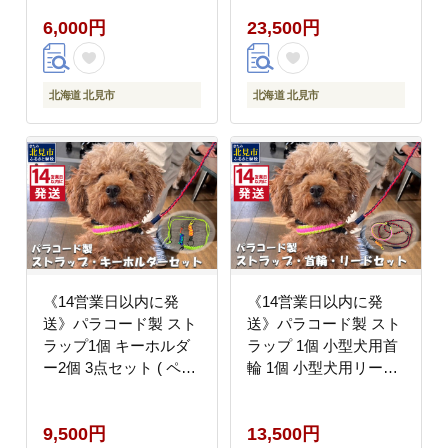
道 )【190-0003】
6,000円
23,500円
北海道 北見市
北海道 北見市
《14営業日以内に発
《14営業日以内に発
送》パラコード製 スト
送》パラコード製 スト
ラップ1個 キーホルダ
ラップ 1個 小型犬用首
ー2個 3点セット ( ペッ
輪 1個 小型犬用リード
ト 犬 小物 わんこ 手作
1本 3点セット ( ペット
り )【195-0004】
犬 小物 わんこ 手作り
9,500円
13,500円
首輪 リード )【195-