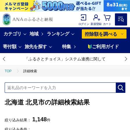
ログイン
新規登録
カート
カテゴリ
地域
ランキング
控除額を調べる
寄付額
旅先を探す
特集
ご利用ガイド
「ふるさとチョイス」システム連携に関して
TOP
詳細検索
北海道 北見市の詳細検索結果
1,148
絞り込み結果：
件
絞り込み条件：