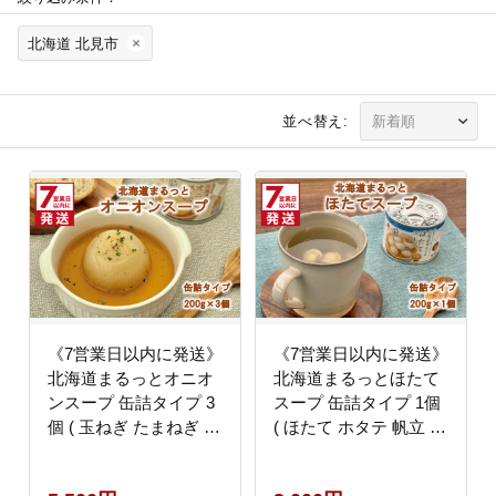
北海道 北見市
並べ替え:
《7営業日以内に発送》
《7営業日以内に発送》
北海道まるっとオニオ
北海道まるっとほたて
ンスープ 缶詰タイプ 3
スープ 缶詰タイプ 1個
個 ( 玉ねぎ たまねぎ 加
( ほたて ホタテ 帆立 加
工品 スープ 簡単 )
工品 スープ 簡単 )
【188-0011】
【188-0014】