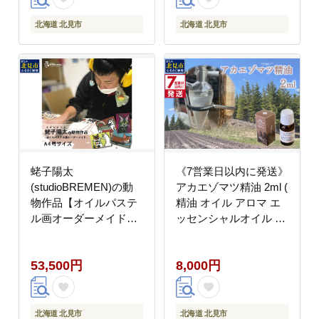
北海道 北見市
北海道 北見市
蛯子陽太
《7営業日以内に発送》
(studioBREMEN)の動
アカエゾマツ精油 2ml (
物作品【オイルパステ
精油 オイル アロマ エ
ル画オーダーメイド】
ッセンシャルオイル )
A4号サイズ ( 絵画 絵
【203-0004】
アート 動物 犬 猫 )
53,500円
8,000円
【202-0006】
北海道 北見市
北海道 北見市