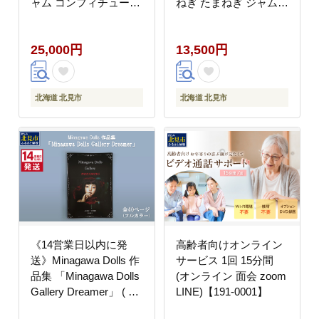
ャム コンフィチュール
ねぎ たまねぎ ジャム
)【189-0028】
コンフィチュール ギフ
ト 贈答 )【189-0029】
25,000円
13,500円
北海道 北見市
北海道 北見市
《14営業日以内に発
高齢者向けオンライン
送》Minagawa Dolls 作
サービス 1回 15分間
品集 「Minagawa Dolls
(オンライン 面会 zoom
Gallery Dreamer」 ( 人
LINE)【191-0001】
形 写真集 作品集 北海