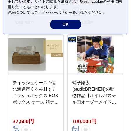
用しています。サイトの閲覧を継続された場合、Cookieの利用に同
9,000円
37,500円
意したことものといたします。
詳細については
プライバシーポリシー
をお読みください。
北海道 北見市
北海道 北見市
OK
ティッシュケース 1個
蛯子陽太
北海道産くるみ材 ( テ
(studioBREMEN)の動
ィッシュボックス BOX
物作品【オイルパステ
ボックス ケース 箱ティ
ル画オーダーメイド】
ッシュ 木製 雑貨 )
S8号サイズ ( 絵画 絵
【200-0030】
アート 動物 犬 猫 )
37,500円
100,000円
【202-0005】