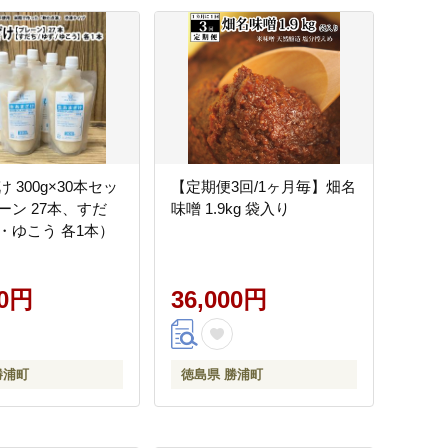
 300g×30本セッ
【定期便3回/1ヶ月毎】畑名
ーン 27本、すだ
味噌 1.9kg 袋入り
・ゆこう 各1本）
00円
36,000円
勝浦町
徳島県 勝浦町