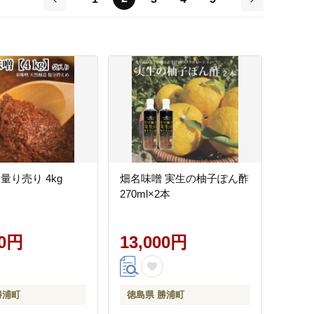
前
次
量り売り 4kg
畑名味噌 実生の柚子ぽん酢
270ml×2本
00円
13,000円
勝浦町
徳島県 勝浦町