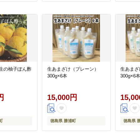
実生の柚子ぽん酢
生あまざけ（プレーン）
生あまざ
300g×6本
300g×6
円
15,000円
15,0
町
徳島県 勝浦町
徳島県 