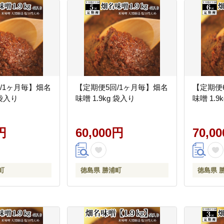
/1ヶ月毎】畑名
【定期便5回/1ヶ月毎】畑名
【定期便
 袋入り
味噌 1.9kg 袋入り
味噌 1.9
円
60,000円
70,0
町
徳島県 勝浦町
徳島県 