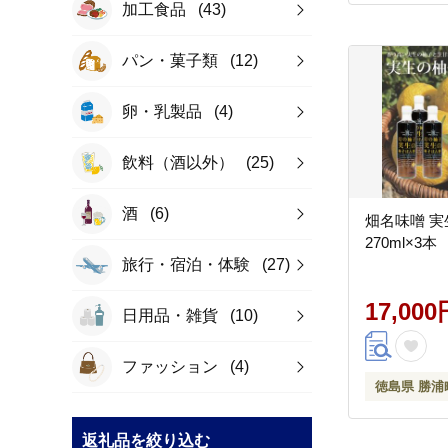
加工食品
(43)
パン・菓子類
(12)
卵・乳製品
(4)
飲料（酒以外）
(25)
酒
(6)
畑名味噌 
270ml×3本
旅行・宿泊・体験
(27)
17,000
日用品・雑貨
(10)
ファッション
(4)
徳島県 勝浦
返礼品を絞り込む