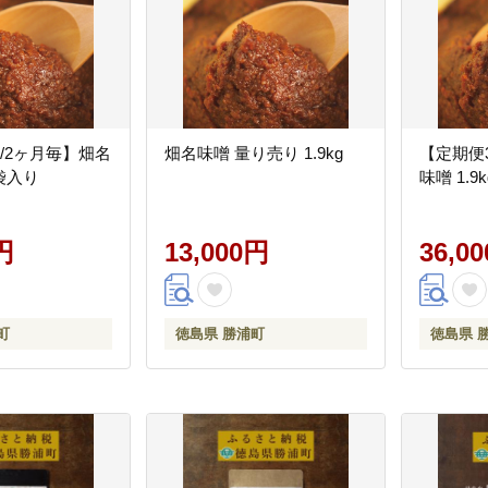
/2ヶ月毎】畑名
畑名味噌 量り売り 1.9kg
【定期便
 袋入り
味噌 1.9
円
13,000円
36,0
町
徳島県 勝浦町
徳島県 