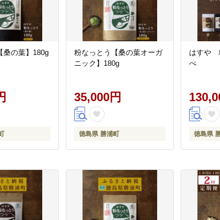
桑の葉】180g
粉なっとう【桑の葉オーガ
はすや 
ニック】180g
べ
円
35,000円
130,
町
徳島県 勝浦町
徳島県 