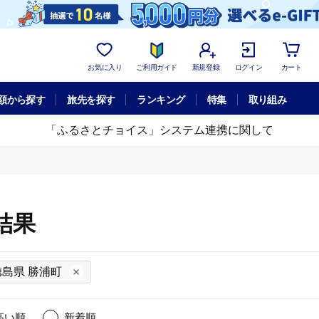
お気に入り
ご利用ガイド
新規登録
ログイン
カート
額から探す
旅先を探す
ランキング
特集
取り組み
「ふるさとチョイス」システム連携に関して
結果
徳島県 勝浦町
高い順
新着順