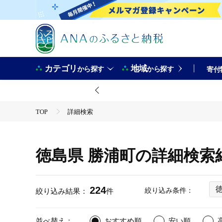
カテゴリ
地域
から探す
から探す
寄付
TOP
詳細検索
徳島県 勝浦町の詳細検索
224
絞り込み条件：
絞り込み結果：
件
並べ替え：
おすすめ順
安い順