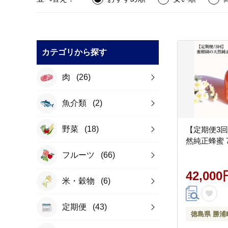
カテゴリから探す
肉
(26)
魚介類
(2)
野菜
(18)
【定期便3
然純正蜂蜜 7
フルーツ
(66)
42,000
米・穀物
(6)
定期便
(43)
徳島県 勝浦