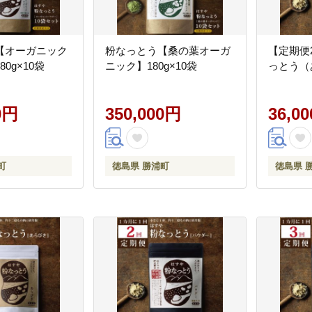
【オーガニック
粉なっとう【桑の葉オーガ
【定期便
0g×10袋
ニック】180g×10袋
っとう（
0円
350,000円
36,0
町
徳島県 勝浦町
徳島県 