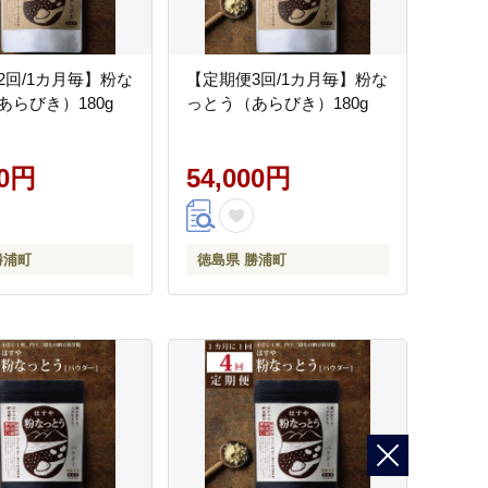
2回/1カ月毎】粉な
【定期便3回/1カ月毎】粉な
あらびき）180g
っとう（あらびき）180g
00円
54,000円
勝浦町
徳島県 勝浦町