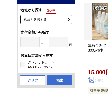
地域から探す
選択中
地域を選択する
寄付金額から探す
～
生あまざけ
円
円
300g×6本
お支払方法から探す
クレジットカード
ANA Pay
(224)
15,000
クリア
検索
徳島県 勝浦