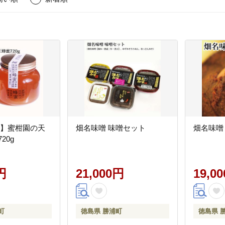
回】蜜柑園の天
畑名味噌 味噌セット
畑名味噌 
20g
円
21,000円
19,0
町
徳島県 勝浦町
徳島県 