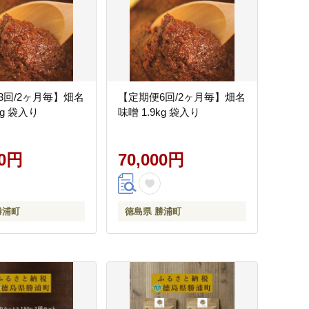
3回/2ヶ月毎】畑名
【定期便6回/2ヶ月毎】畑名
kg 袋入り
味噌 1.9kg 袋入り
00円
70,000円
勝浦町
徳島県 勝浦町