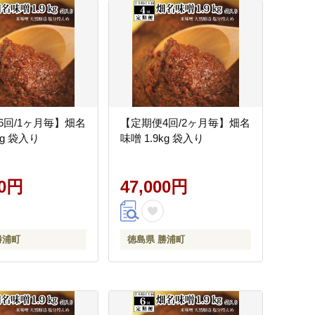
6回/1ヶ月毎】畑名
【定期便4回/2ヶ月毎】畑名
kg 袋入り
味噌 1.9kg 袋入り
00円
47,000円
勝浦町
徳島県 勝浦町