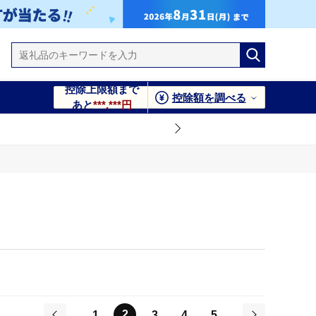
控除上限額まで
控除額を調べる
あと
***,***円
2
1
3
4
5