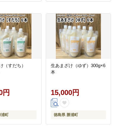
け（すだち）
生あまざけ（ゆず）300g×6
本
本
00円
15,000円
勝浦町
徳島県 勝浦町