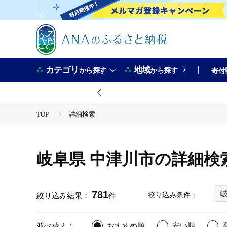
カテゴリ
地域
から探す
から探す
寄付
TOP
詳細検索
岐阜県 中津川市の詳細検
781
絞り込み条件：
絞り込み結果：
件
並べ替え：
おすすめ順
安い順