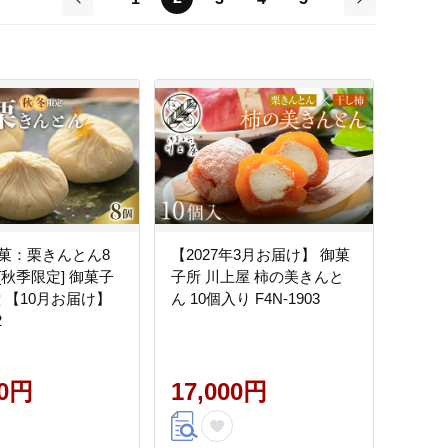
前
次
菓：栗きんとん8
【2027年3月お届け】 御菓
[秋季限定] 御菓子
子所 川上屋 柿の美きんと
 【10月お届け】
ん 10個入り F4N-1903
2
00円
17,000円