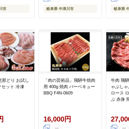
川市
岐阜県 中津川市
岐阜県 
恵那どり お試し
「肉の芸術品」飛騨牛焼肉
牛肉 飛
ックセット 冷凍
用 400g 焼肉 バーベキュー
ゃぶしゃぶ
BBQ F4N-0609
ロース 
ぶ 赤身 飛
円
16,000円
27,0