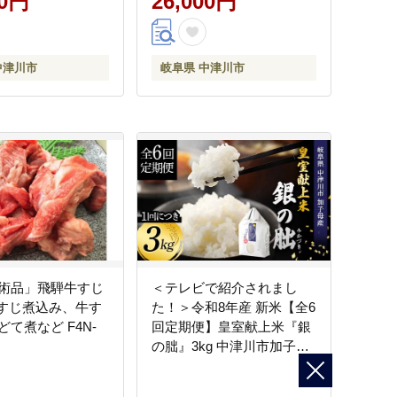
00円
26,000円
中津川市
岐阜県 中津川市
術品」飛騨牛すじ
＜テレビで紹介されまし
 牛すじ煮込み、牛す
た！＞令和8年産 新米【全6
て煮など F4N-
回定期便】皇室献上米『銀
の朏』3kg 中津川市加子母
産 栽培期間中化学肥料不使
用 お米 精米 F4N-2890