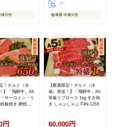
中津川市
岐阜県 中津川市
定！チルド（冷
【数量限定！チルド（冷
！】「飛騨牛」A5
蔵）発送！】「飛騨牛」A5
レ・サーロイン・リ
等級リブロース 1kg すき焼
 鉄板焼き 網焼き
き しゃぶしゃぶ F4N-1259
ベキュー BBQ
1
00円
60,000円