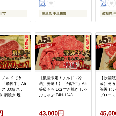
川市
岐阜県 中津川市
岐阜県 
！チルド（冷
【数量限定！チルド（冷
【数量限
】「飛騨牛」A5
蔵）発送！】「飛騨牛」A5
蔵）発送
 300g ステ
等級もも 1kg すき焼き しゃ
等級 ヒ
き 網焼き 焼肉
ぶしゃぶ F4N-1248
ブロース
BBQ F4N-
焼肉 バー
F4N-125
円
43,000円
45,0