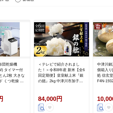
 布団乾燥機
＜テレビで紹介されまし
中津川銘
(W) タイマー付
た！＞令和8年産 新米【全6
個箱入り
とん2枚 大きな
回定期便】皇室献上米『銀
処 信玄堂
ド くつ乾燥 安
の朏』2kg 中津川市加子母
F4N-193
善 YAMAZEN
産 栽培期間中化学肥料不使
用 お米 精米 F4N-2888
円
84,000円
10,0