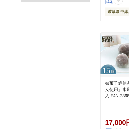
岐阜県 中津
御菓子処信
ん使用」水
入 F4N-286
17,000