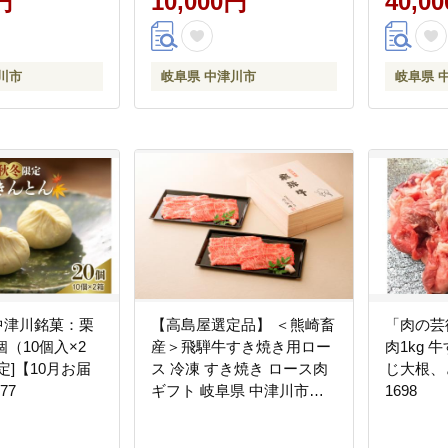
円
10,000円
40,0
川市
岐阜県 中津川市
岐阜県 
 中津川銘菓：栗
【高島屋選定品】 ＜熊崎畜
「肉の芸
個（10個入×2
産＞飛騨牛すき焼き用ロー
肉1kg
定]【10月お届
ス 冷凍 すき焼き ロース肉
じ大根、ど
77
ギフト 岐阜県 中津川市
1698
F4N-0565