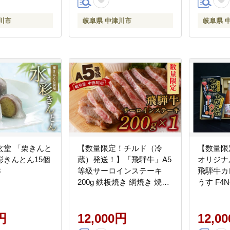
川市
岐阜県 中津川市
岐阜県 
玄堂 「栗きんと
【数量限定！チルド（冷
【数量限
彩きんとん15個
蔵）発送！】「飛騨牛」A5
オリジナ
8
等級サーロインステーキ
飛騨牛カ
200g 鉄板焼き 網焼き 焼肉
うす F4N-
バーベキュー BBQ F4N-
1220
円
12,000円
12,0