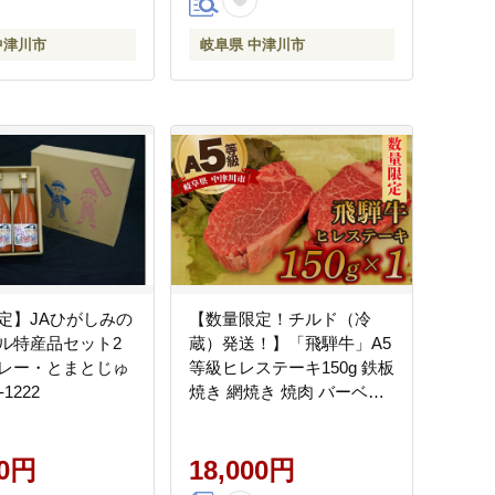
中津川市
岐阜県 中津川市
定】JAひがしみの
【数量限定！チルド（冷
ル特産品セット2
蔵）発送！】「飛騨牛」A5
レー・とまとじゅ
等級ヒレステーキ150g 鉄板
1222
焼き 網焼き 焼肉 バーベキ
ュー BBQ F4N-1228
00円
18,000円