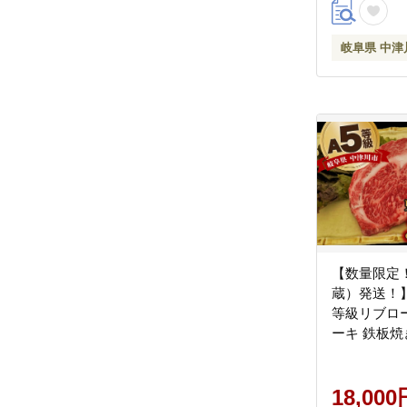
岐阜県 中津
【数量限定
蔵）発送！
等級リブロース
ーキ 鉄板焼
バーベキュー 
1230
18,000