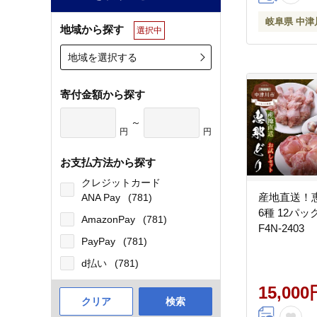
岐阜県 中津
地域から探す
選択中
地域を選択する
寄付金額から探す
～
円
円
お支払方法から探す
クレジットカード
産地直送！
ANA Pay
(781)
6種 12パ
AmazonPay
(781)
F4N-2403
PayPay
(781)
d払い
(781)
15,000
クリア
検索