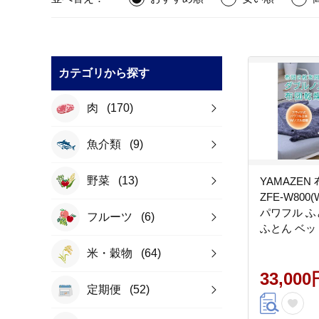
カテゴリから探す
肉
(170)
魚介類
(9)
野菜
(13)
YAMAZEN
ZFE-W800
パワフル ふ
フルーツ
(6)
ふとん ベッ
全装置付き 山
米・穀物
(64)
F4N-2562
33,000
定期便
(52)