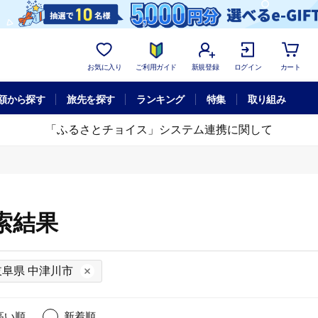
お気に入り
ご利用ガイド
新規登録
ログイン
カート
額から探す
旅先を探す
ランキング
特集
取り組み
「ふるさとチョイス」システム連携に関して
索結果
岐阜県 中津川市
高い順
新着順