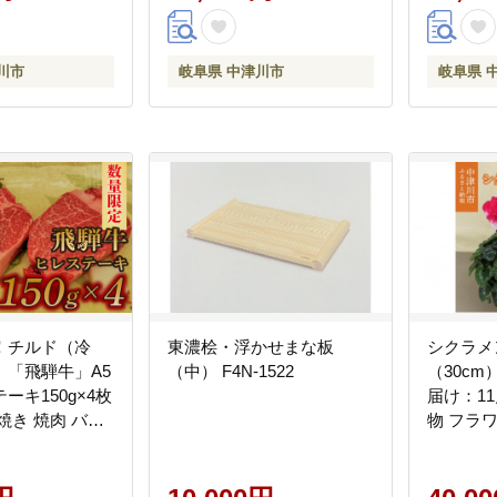
川市
岐阜県 中津川市
岐阜県 
！チルド（冷
東濃桧・浮かせまな板
シクラメン
】「飛騨牛」A5
（中） F4N-1522
（30cm
ーキ150g×4枚
届け：11
焼き 焼肉 バー
物 フラワー
 F4N-1261