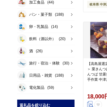
加工食品
(44)
岐阜県 中津
パン・菓子類
(188)
卵・乳製品
(14)
飲料（酒以外）
(20)
酒
(26)
旅行・宿泊・体験
(30)
【高島屋選
＞ 栗きんつ
んつば 甘露
日用品・雑貨
(188)
手作業 中津
F4N-0538
電化製品
(59)
18,000
返礼品を絞り込む