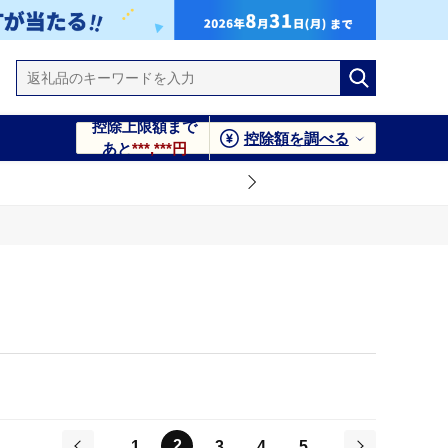
控除上限額まで
控除額を調べる
あと
***,***円
2
1
3
4
5