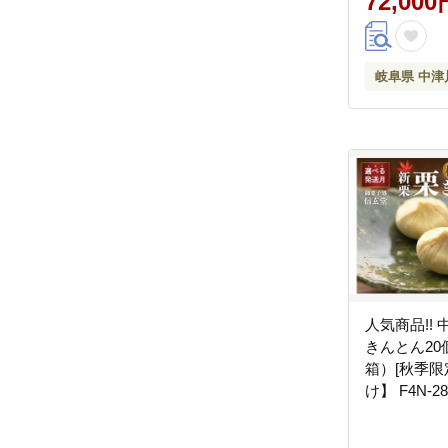
72,000
岐阜県 中津
人気商品!!
きんとん20
箱）[秋季限
け】 F4N-28