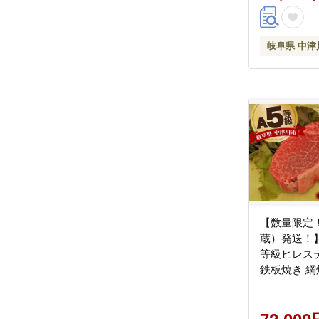
岐阜県 中津
【数量限定
蔵）発送！
等級ヒレステ
鉄板焼き 網
ベキュー BBQ