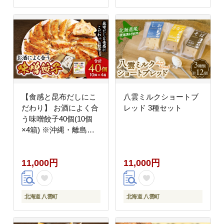
【食感と昆布だしにこ
八雲ミルクショートブ
だわり】 お酒によく合
レッド 3種セット
う味噌餃子40個(10個
×4箱) ※沖縄・離島へ
の配送不可
11,000円
11,000円
北海道 八雲町
北海道 八雲町