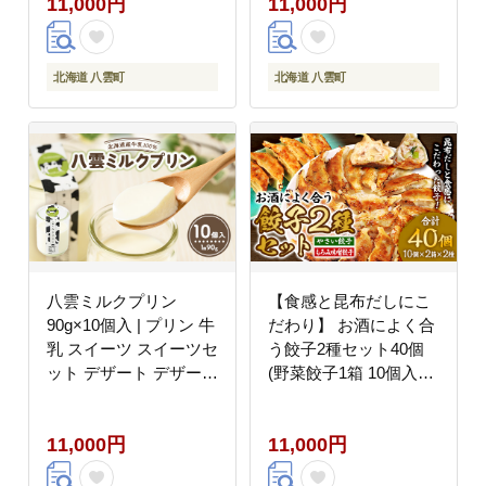
11,000円
11,000円
ンキング 冷凍食品 おう
ちごはん 八雲町 北海道
】 ※沖縄・離島への配
送不可
北海道 八雲町
北海道 八雲町
八雲ミルクプリン
【食感と昆布だしにこ
90g×10個入 | プリン 牛
だわり】 お酒によく合
乳 スイーツ スイーツセ
う餃子2種セット40個
ット デザート デザート
(野菜餃子1箱 10個入り
セット お菓子 洋菓子
×2箱・もろみ味噌餃子
食品 お取り寄せ グルメ
1箱 10個入り×2箱) ※
11,000円
11,000円
八雲町 北海道
沖縄・離島への配送不
可