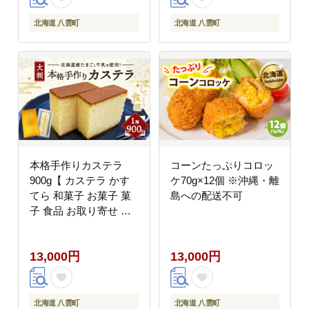
北海道 八雲町
北海道 八雲町
本格手作りカステラ
コーンたっぷりコロッ
900g【 カステラ かす
ケ70g×12個 ※沖縄・離
てら 和菓子 お菓子 菓
島への配送不可
子 食品 お取り寄せ お
取り寄せグルメ 八雲町
北海道 】 ※沖縄・離島
13,000円
13,000円
への配送不可
北海道 八雲町
北海道 八雲町