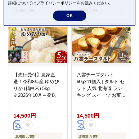
詳細については
プライバシーポリシー
をお読みください。
※沖縄・離島への配送
不可
北海道 八雲町
北海道 八雲町
OK
【先行受付】農家直
八雲チーズタルト
送！令和8年産 ゆめぴ
60g×11個入 | タルト セ
りか (精白米) 5kg
ット 人気 北海道 ラン
※2026年10月～発送
キング スイーツ お菓子
洋菓子 デザート デザー
ト詰め合わせ 詰合せ 詰
14,500円
14,500円
め合わせ お楽しみ おす
すめ
北海道 八雲町
北海道 八雲町