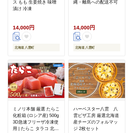
ス もも 生姜焼き 味噌
縄・離島への配送不可
漬け 冷凍
14,000円
14,000円
北海道 八雲町
北海道 八雲町
ミノリ本舗 厳選 たらこ
ハーベスター八雲 八
化粧箱 (ロシア産) 500g
雲ピザ工房 厳選北海道
3D急速フリーザ冷凍使
産チーズのフォルマッ
用 | たらこ タラコ 北海
ジ 2枚セット