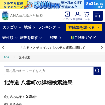
ログイン
新規登録
カート
カテゴリ
地域
ランキング
控除額を調べる
寄付額
旅先を探す
特集
ご利用ガイド
「ふるさとチョイス」システム連携に関して
TOP
詳細検索
北海道 八雲町の詳細検索結果
325
絞り込み結果：
件
絞り込み条件：