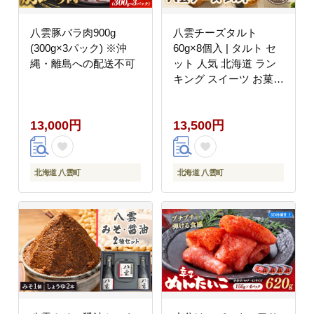
八雲豚バラ肉900g
八雲チーズタルト
(300g×3パック) ※沖
60g×8個入 | タルト セ
縄・離島への配送不可
ット 人気 北海道 ラン
キング スイーツ お菓子
洋菓子 デザート デザー
ト詰め合わせ 詰合せ 詰
13,000円
13,500円
め合わせ お楽しみ おす
すめ
北海道 八雲町
北海道 八雲町