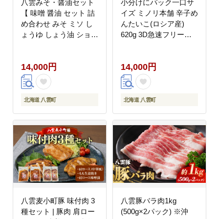
八雲みそ・醤油セット
小分けにパック一口サ
【 味噌 醤油 セット 詰
イズ ミノリ本舗 辛子め
め合わせ みそ ミソ し
んたいこ(ロシア産)
ょうゆ しょう油 ショウ
620g 3D急速フリーザ
ユ 調味料 発酵食品 大
使用 | たらこ 切子 タラ
豆 お中元 お歳暮 贈り
コ 明太子 からし めん
14,000円
14,000円
物 プレゼント 八雲町
たいこ 唐辛子 小分け
北海道 】 ※沖縄・離島
北海道 八雲町
への配送不可
北海道 八雲町
北海道 八雲町
八雲麦小町豚 味付肉 3
八雲豚バラ肉1kg
種セット | 豚肉 肩ロー
(500g×2パック) ※沖