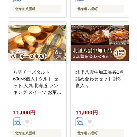
北海道 八雲町
北海道 八雲町
八雲チーズタルト
北里八雲牛加工品各1点
60g×6個入 | タルト セ
詰め合わせセット 計3
ット 人気 北海道 ラン
食入り
キング スイーツ お菓子
洋菓子 デザート デザー
ト詰め合わせ 詰合せ 詰
11,000円
11,000円
め合わせ お楽しみ おす
すめ
北海道 八雲町
北海道 八雲町