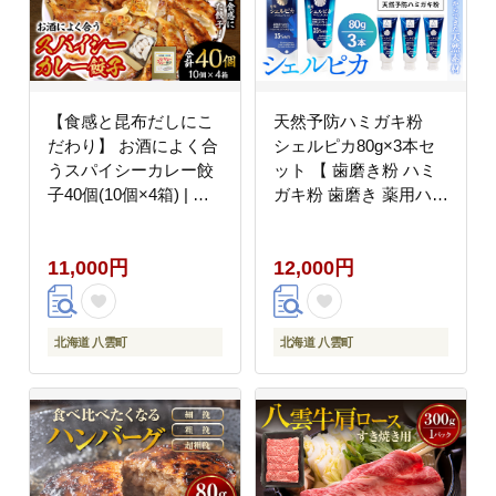
【食感と昆布だしにこ
天然予防ハミガキ粉
だわり】 お酒によく合
シェルピカ80g×3本セ
うスパイシーカレー餃
ット 【 歯磨き粉 ハミ
子40個(10個×4箱) | カ
ガキ粉 歯磨き 薬用ハミ
レー餃子 冷凍餃子 おつ
ガキ オーラルケア 口臭
まみ グルメ お取り寄せ
予防 日用品 八雲町 北
11,000円
12,000円
海道 】 ※沖縄・離島へ
の配送不可
北海道 八雲町
北海道 八雲町