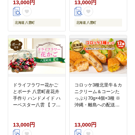
13,000円
13,000円
北海道 八雲町
北海道 八雲町
ドライフラワー花かご
コロッケ3種北里牛＆カ
とポーチ 八雲町産花卉
ニクリーム＆コーンた
手作り ハンドメイド ハ
っぷり70g×4個×3種 ※
ーベスター八雲 【 フラ
沖縄・離島への配送不
ワー 植物 プラント ギ
可
フト プレゼント 母の日
13,000円
13,000円
父の日 クリスマス お祝
い 】