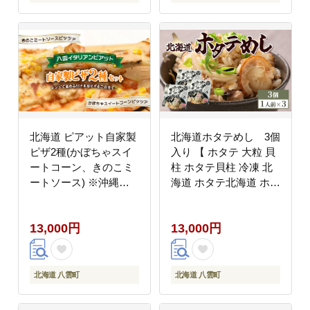
北海道 ピアット自家製
北海道ホタテめし 3個
ピザ2種(かぼちゃスイ
入り 【 ホタテ 大粒 貝
ートコーン、きのこミ
柱 ホタテ貝柱 冷凍 北
ートソース) ※沖縄・
海道 ホタテ北海道 ホタ
離島への配送不可
テ刺身 刺身 帆立 海鮮
魚介 産地直送（北海
13,000円
13,000円
道） 工場直送（八雲
町） 小分け ほたて ほ
たて貝柱 帆立貝柱 冷凍
玉冷 天然 魚介類 噴火
北海道 八雲町
北海道 八雲町
湾 八雲町 北海道 】 ※
沖縄・離島への配送不