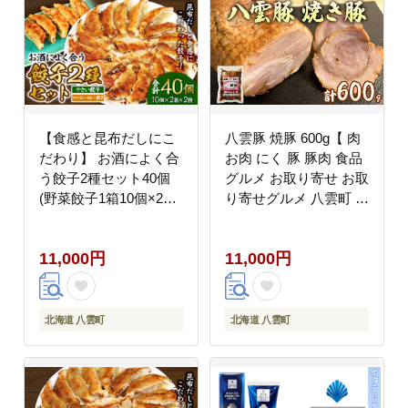
【食感と昆布だしにこ
八雲豚 焼豚 600g【 肉
だわり】 お酒によく合
お肉 にく 豚 豚肉 食品
う餃子2種セット40個
グルメ お取り寄せ お取
(野菜餃子1箱10個×2
り寄せグルメ 八雲町 北
箱・スパイシーカレー
海道 】 ※沖縄・離島へ
餃子1箱10個×2箱) | 食
の配送不可
11,000円
11,000円
べ比べ 詰め合わせ カレ
ー餃子 野菜餃子 冷凍餃
子 おつまみ グルメ お
取り寄せ
北海道 八雲町
北海道 八雲町