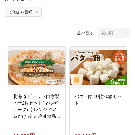
北海道 八雲町
並べ替え:
北海道 ピアット自家製
バター飴 10粒×6箱セッ
ピザ2枚セット(マルゲ
ト
リータ)【 レンジ 温め
るだけ 冷凍 冷凍食品
調理済み お手軽 簡単
調理 簡単調理 食卓 ラ