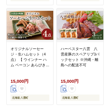
オリジナルソーセー
ハーベスター八雲 八
ジ・生ハムセット（4
雲産豚のスペアリブ3パ
点） 【 ウインナー ハ
ックセット ※沖縄・離
ム ベーコン あらびき
島への配送不可
ホタテ お肉 にく 食品
ギフト 】 ※沖縄・離島
15,000円
15,000円
への配送不可
北海道 八雲町
北海道 八雲町