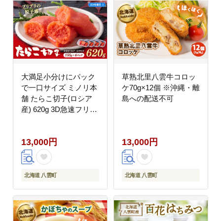
可
大満足小分けにパック
草熟北里八雲牛コロッ
で一口サイズ ミノリ本
ケ70g×12個 ※沖縄・離
舗 たらこ切子(ロシア
島への配送不可
産) 620g 3D急速フリー
ザ使用 | たらこ 切子 タ
ラコ 小分け 北海道 八
13,000円
13,000円
雲町
北海道 八雲町
北海道 八雲町