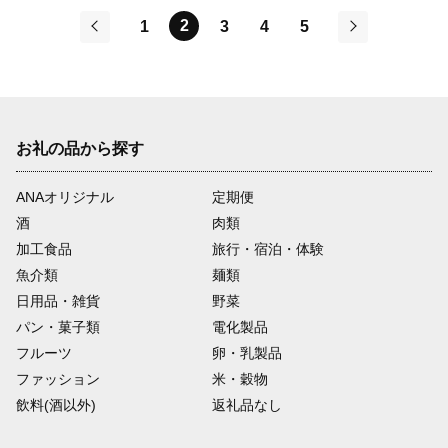
2
1
3
4
5
前
次
お礼の品から探す
ANAオリジナル
定期便
酒
肉類
加工食品
旅行・宿泊・体験
魚介類
麺類
日用品・雑貨
野菜
パン・菓子類
電化製品
フルーツ
卵・乳製品
ファッション
米・穀物
飲料(酒以外)
返礼品なし