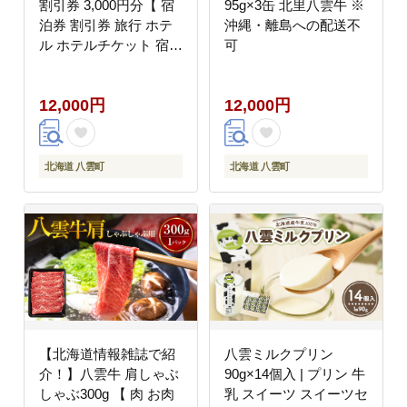
割引券 3,000円分【 宿
95g×3缶 北里八雲牛 ※
泊券 割引券 旅行 ホテ
沖縄・離島への配送不
ル ホテルチケット 宿泊
可
チケット チケット
3,000円分 観光 宿泊 ご
12,000円
12,000円
当地 八雲町 北海道 】
北海道 八雲町
北海道 八雲町
【北海道情報雑誌で紹
八雲ミルクプリン
介！】八雲牛 肩しゃぶ
90g×14個入 | プリン 牛
しゃぶ300g 【 肉 お肉
乳 スイーツ スイーツセ