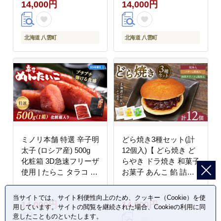
14,000円
14,000円
北海道 八雲町
北海道 八雲町
ミノリ本舗 特選 辛子明
どら焼き3種セット(計
太子 (ロシア産) 500g
12個入)【 どら焼き ど
化粧箱 3D急速フリーザ
らやき ドラ焼き 和菓子
使用 | たらこ タラコ 明
お菓子 あんこ 餡 詰合
太子 からし めんたいこ
せ 詰め合わせセット 粒
唐辛子 北海道 八雲町
あん バター 抹茶クリー
当サイトでは、サイト利便性向上のため、クッキー（Cookie）を使
14,000円
14,000円
ム 和菓子 食品 お取り
用しています。サイトの閲覧を継続された場合、Cookieの利用に同
寄せ 八雲町 北海道 】
意したことものといたします。