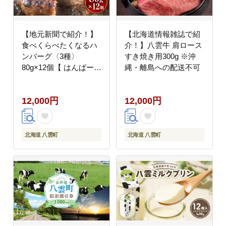
【地元新聞で紹介！】
【北海道情報雑誌で紹
食べくらべたくなるハ
介！】八雲牛 肩ロース
ンバーグ〈3種〉
すき焼き用300g ※沖
80g×12個【 はんばーぐ
縄・離島への配送不可
牛肉 国産 肉 にく ニク
冷凍 簡単 お手軽 小分
12,000円
12,000円
け 人気 北海道 冷凍 冷
凍食品 お弁当 弁当 お
かず 弁当のおかず 調理
簡単調理 食卓 人気 ラ
北海道 八雲町
北海道 八雲町
ンキング おすすめ 噴火
湾 八雲町 北海道 】 ※
沖縄・離島への配送不
可