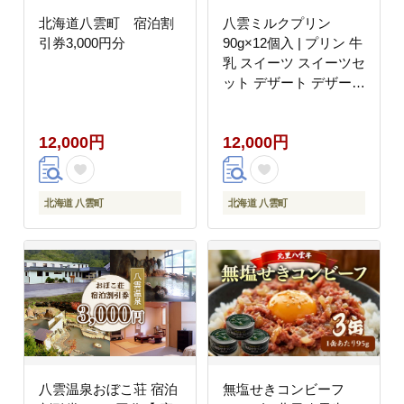
北海道八雲町 宿泊割
八雲ミルクプリン
引券3,000円分
90g×12個入 | プリン 牛
乳 スイーツ スイーツセ
ット デザート デザート
セット お菓子 洋菓子
食品 お取り寄せ グルメ
12,000円
12,000円
八雲町 北海道
北海道 八雲町
北海道 八雲町
八雲温泉おぼこ荘 宿泊
無塩せきコンビーフ