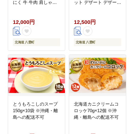
にく 牛 牛肉 肩しゃぶ
ット デザート デザート
しゃぶ しゃぶしゃぶ
セット お菓子 洋菓子
300g 300g×1パック 食
食品 お取り寄せ グルメ
12,000円
12,500円
品 グルメ お取り寄せ
八雲町 北海道
お取り寄せグルメ 八雲
町 北海道 】 ※沖縄・
離島への配送不可
北海道 八雲町
北海道 八雲町
とうもろこしのスープ
北海道カニクリームコ
150g×10袋 ※沖縄・離
ロッケ70g×12個 ※沖
島への配送不可
縄・離島への配送不可