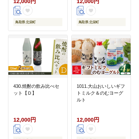
12,000円
12,000円
◇日本全国配送可能
鳥取県 北栄町
鳥取県 北栄町
430.焼酎の飲み比べセ
1011.大山おいしいギフ
ット【Ｄ】
トミルク＆のむヨーグ
ルト
12,000円
12,000円