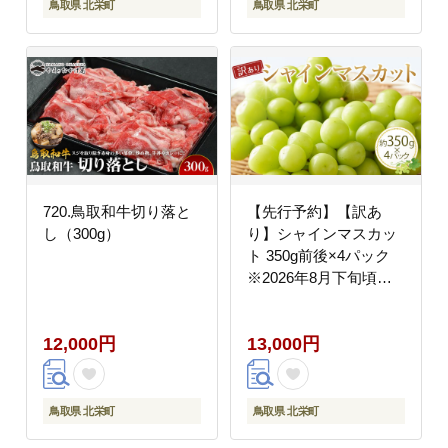
鳥取県 北栄町
鳥取県 北栄町
720.鳥取和牛切り落と
【先行予約】【訳あ
し（300g）
り】シャインマスカッ
ト 350g前後×4パック
※2026年8月下旬頃～9
月下旬頃に順次発送予
定
12,000円
13,000円
鳥取県 北栄町
鳥取県 北栄町