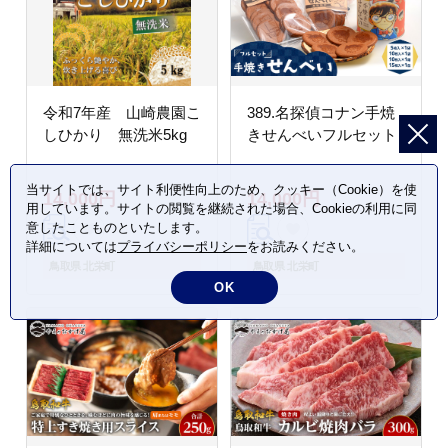
令和7年産 山崎農園こ
389.名探偵コナン手焼
しひかり 無洗米5kg
きせんべいフルセット
当サイトでは、サイト利便性向上のため、クッキー（Cookie）を使
14,000円
14,000円
用しています。サイトの閲覧を継続された場合、Cookieの利用に同
意したことものといたします。
詳細については
プライバシーポリシー
をお読みください。
鳥取県 北栄町
鳥取県 北栄町
OK