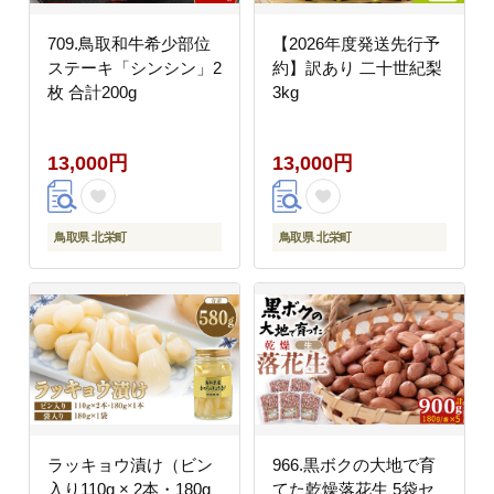
709.鳥取和牛希少部位
【2026年度発送先行予
ステーキ「シンシン」2
約】訳あり 二十世紀梨
枚 合計200g
3kg
13,000円
13,000円
鳥取県 北栄町
鳥取県 北栄町
ラッキョウ漬け（ビン
966.黒ボクの大地で育
入り110g × 2本・180g
てた乾燥落花生 5袋セ