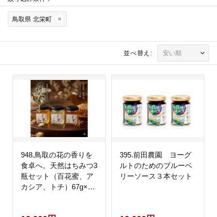
鳥取県 北栄町
並べ替え:
948.鳥取の花の香りを
395.前田農園 ヨーグ
食卓へ。天然はちみつ3
ルトのためのブルーベ
瓶セット（百花蜜、ア
リーソース３本セット
カシア、トチ）67g×各
1瓶（計3瓶） 蜂蜜 ハ
チミツ ハチ蜜 鳥取県産