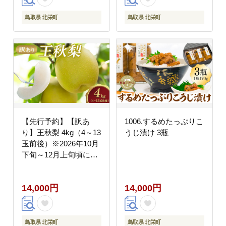
鳥取県 北栄町
鳥取県 北栄町
【先行予約】【訳あ
1006.するめたっぷりこ
り】王秋梨 4kg（4～13
うじ漬け 3瓶
玉前後）※2026年10月
下旬～12月上旬頃に順
次発送予定
14,000円
14,000円
鳥取県 北栄町
鳥取県 北栄町