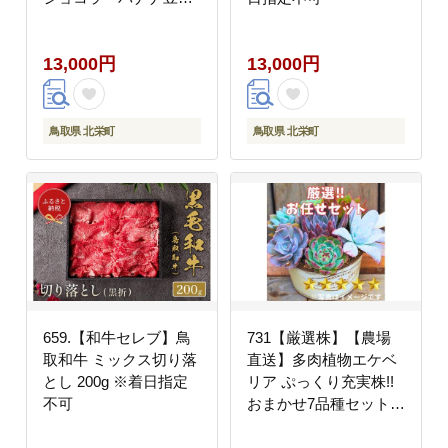
乳・アールグレイ 1セ
ット
13,000円
13,000円
鳥取県 北栄町
鳥取県 北栄町
659.【和牛セレブ】鳥
731【厳選株】【農場
取和牛 ミックス切り落
直送】多肉植物エケベ
とし 200g ※着日指定
リア ぷっくり充実株!!
不可
おまかせ7品種セット※
着日指定不可※北海
道・沖縄・離島への配