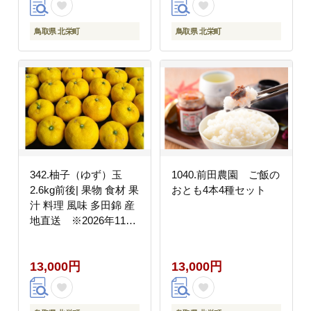
鳥取県 北栄町
鳥取県 北栄町
342.柚子（ゆず）玉
1040.前田農園 ご飯の
2.6kg前後| 果物 食材 果
おとも4本4種セット
汁 料理 風味 多田錦 産
地直送 ※2026年11月
中旬～11月下旬頃に順
次発送予定 ※北海
13,000円
13,000円
道・沖縄・離島への配
送不可