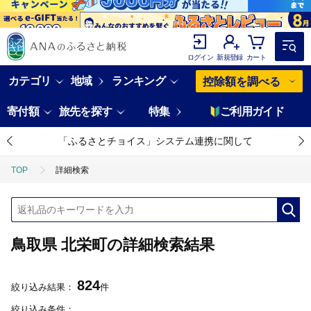
ログイン
新規登録
カート
カテゴリ
地域
ランキング
控除額を調べる
寄付額
旅先を探す
特集
ご利用ガイド
「ふるさとチョイス」システム連携に関して
TOP
詳細検索
鳥取県 北栄町の詳細検索結果
824
絞り込み結果：
件
絞り込み条件：