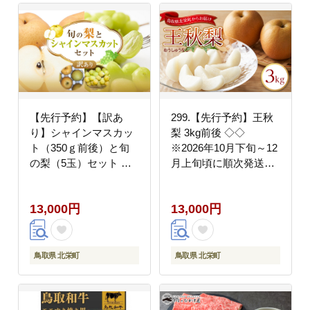
【先行予約】【訳あ
299.【先行予約】王秋
り】シャインマスカッ
梨 3kg前後 ◇◇
ト（350ｇ前後）と旬
※2026年10月下旬～12
の梨（5玉）セット ※8
月上旬頃に順次発送予
月下旬頃～9月中旬頃に
定
順次発送
13,000円
13,000円
鳥取県 北栄町
鳥取県 北栄町