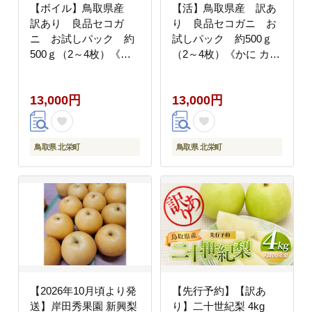
【ボイル】鳥取県産
【活】鳥取県産 訳あ
訳あり 良品セコガ
り 良品セコガニ お
ニ お試しパック 約
試しパック 約500ｇ
500ｇ（2～4枚）《か
（2～4枚）《かに カニ
に カニ 蟹 セコガニ》
蟹 セコガニ》
※2026/11/6～
※2026/11/6～
13,000円
13,000円
2026/12/29に順次発送
2026/12/29に順次発送
予定※着日指定不可 離
予定※着日指定不可 離
島不可（北海道、沖縄
島不可（北海道、沖縄
本島は配送可能）
本島は配送可能）
鳥取県 北栄町
鳥取県 北栄町
【2026年10月頃より発
【先行予約】【訳あ
送】岸田秀果園 新興梨
り】二十世紀梨 4kg