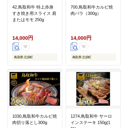
42.鳥取和牛 特上赤身
700.鳥取和牛カルビ焼
すき焼き用スライス 肩
肉バラ（300g）
またはモモ 250g
14,000円
14,000円
鳥取県 北栄町
鳥取県 北栄町
1030.鳥取和牛カルビ焼
1274.鳥取和牛 サーロ
肉切り落とし300g
インステーキ 150g(1