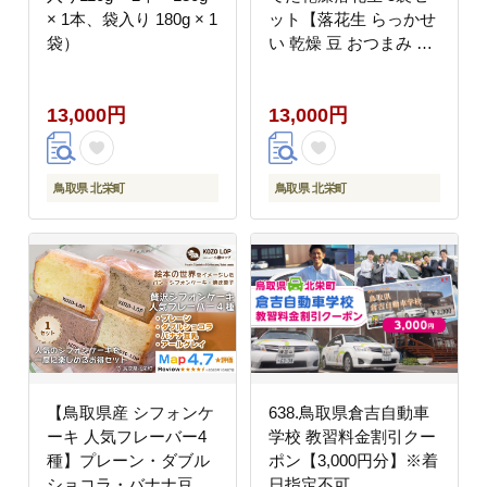
× 1本、袋入り 180g × 1
ット【落花生 らっかせ
袋）
い 乾燥 豆 おつまみ ピ
ーナッツ 殻なし マメ
まめ 料理 鳥取県 北栄
13,000円
13,000円
町 おすすめ 人気】
鳥取県 北栄町
鳥取県 北栄町
【鳥取県産 シフォンケ
638.鳥取県倉吉自動車
ーキ 人気フレーバー4
学校 教習料金割引クー
種】プレーン・ダブル
ポン【3,000円分】※着
ショコラ・バナナ豆
日指定不可