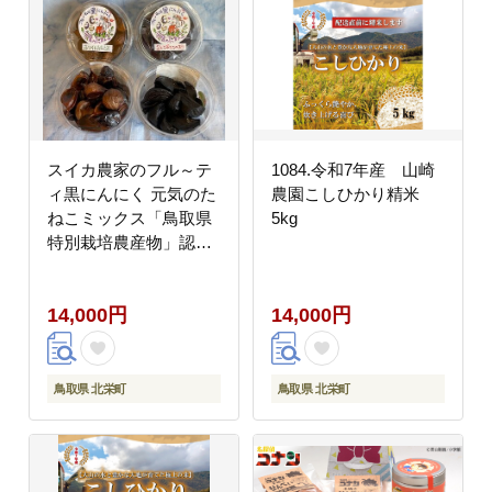
スイカ農家のフル～テ
1084.令和7年産 山崎
ィ黒にんにく 元気のた
農園こしひかり精米
ねこミックス「鳥取県
5kg
特別栽培農産物」認証
の自社生産ホワイト六
片とジャンボにんにく
14,000円
14,000円
を使用 ※着日指定不可
※2026年7月中旬～
2027年2月下旬頃に順
次発送予定
鳥取県 北栄町
鳥取県 北栄町