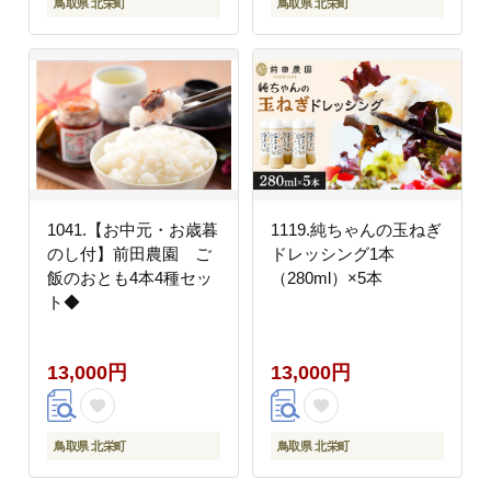
鳥取県 北栄町
鳥取県 北栄町
1041.【お中元・お歳暮
1119.純ちゃんの玉ねぎ
のし付】前田農園 ご
ドレッシング1本
飯のおとも4本4種セッ
（280ml）×5本
ト◆
13,000円
13,000円
鳥取県 北栄町
鳥取県 北栄町