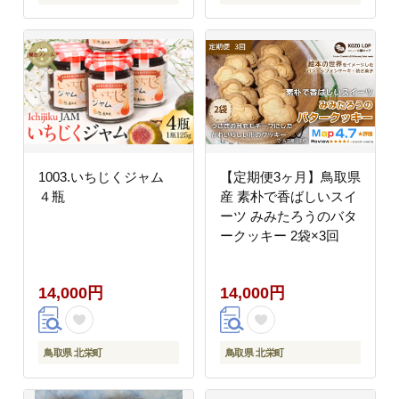
1003.いちじくジャム
【定期便3ヶ月】鳥取県
４瓶
産 素朴で香ばしいスイ
ーツ みみたろうのバタ
ークッキー 2袋×3回
14,000円
14,000円
鳥取県 北栄町
鳥取県 北栄町