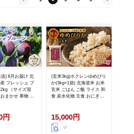
前
次
発送] 8月お届け 北
(玄米3kg)ホクレンゆめぴり
木産 フレッシュ プ
か(3kg×1袋) 北海道米 お米
2kg （サイズ混
玄米 ごはん ご飯 ライス 和
 おまかせ 果物 く
食 炭水化物 主食 おにぎり
フルーツ [峠のふも
お弁当 ほど良い粘り 豊か
園]
な甘み つややか 特A [JA新
00円
おたる]
15,000円