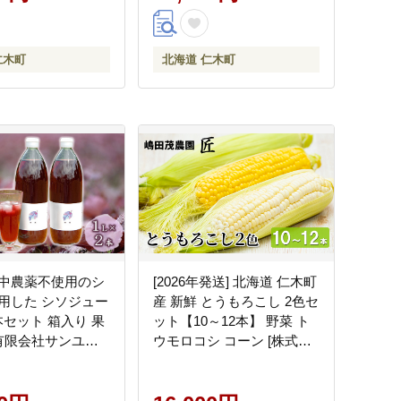
はん 昼ごはん [株式会社 松
原米穀]
仁木町
北海道 仁木町
中農薬不使用のシ
[2026年発送] 北海道 仁木町
用した シソジュー
産 新鮮 とうもろこし 2色セ
2本セット 箱入り 果
ット【10～12本】 野菜 ト
[有限会社サンユー
ウモロコシ コーン [株式会
社 嶋田茂農園匠]