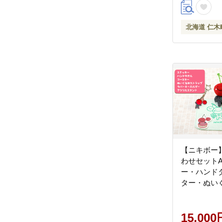
北海道 仁木
【ニキボー
わせセット
ー・ハンド
ター・ぬい
プ・ラバー
アクリルス
町 ご当地 
15,000