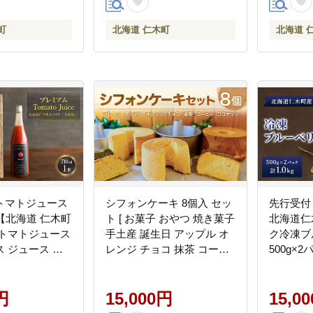
町
北海道 仁木町
北海道 
トマトジュース
シフォンケーキ 8個入 セッ
先行受付
本 【北海道 仁木町
ト [ お菓子 おやつ 焼き菓子
北海道仁
 トマトジュース
手土産 誕生日 アップル オ
ク冷凍ブ
 ジュース 野
レンジ チョコ 抹茶 コーヒ
500g×2
食塩不使用 砂糖
ー ココナッツ ] [NIKIテラ
フルーツ
 ギフト お取り
ス]
機栽培 
すい 濃厚 サラ
円
15,000円
ッピング [株式会社 自然
15,0
】[北後志農産]
園]