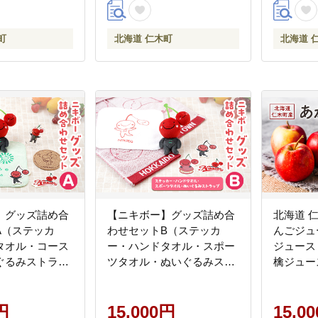
町
北海道 仁木町
北海道 
】グッズ詰め合
【ニキボー】グッズ詰め合
北海道 
A（ステッカ
わせセットB（ステッカ
んごジュー
タオル・コース
ー・ハンドタオル・スポー
ジュース
ぐるみストラッ
ツタオル・ぬいぐるみスト
檎ジュース
キーホルダー・
ラップ）【 仁木町 ご当地
タンド）【 仁木
ゆるキャラ タオル 雑貨 小
ゆるキャラ タオ
円
物 日用品 】[仁木町観光協
15,000円
15,0