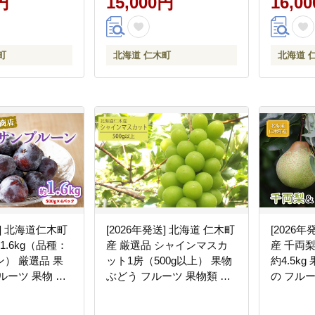
円
15,000円
16,0
株式会社 松原米
昼ごはん [株式会社 松原米
穀]
町
北海道 仁木町
北海道 
送] 北海道仁木町
[2026年発送] 北海道 仁木町
[2026
1.6kg（品種：
産 厳選品 シャインマスカ
産 千両
） 厳選品 果
ット1房（500g以上） 果物
約4.5k
ルーツ 果物 く
ぶどう フルーツ 果物類 ブ
の フルー
商店]
ドウ マスカット [松山商店]
シ 詰合せ
の直売 