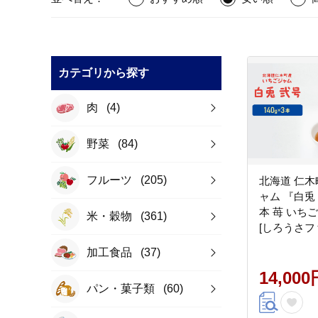
カテゴリから探す
肉
(4)
野菜
(84)
フルーツ
(205)
北海道 仁木
ャム 『白兎 弐号』 140g×3
本 苺 いち
米・穀物
(361)
[しろうさフ
加工食品
(37)
14,000
パン・菓子類
(60)