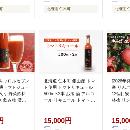
町
北海道 仁木町
北海道 
 キャロルセブン
北海道 仁木町 銀山産 トマ
[2026
有機トマトジュー
ト使用 トマトリキュール
産 りんご
 箱入り 野菜飲料
500ml×2本 お酒 酒 アルコ
12個目
 飲み物 濃厚
ール リキュール トマト 野
林檎 リン
ス コク [有限会
菜 やさい [かとう農園]
農園]
産]
円
15,000円
15,0