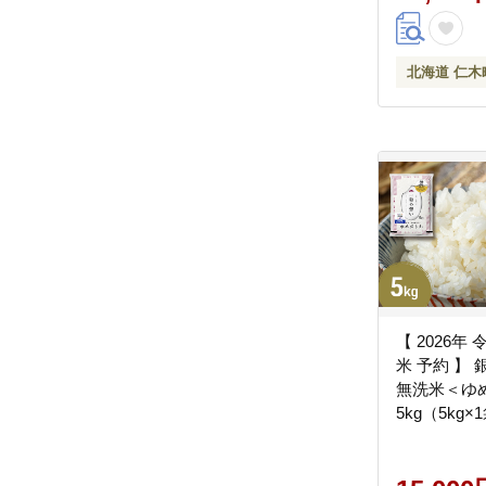
ル 雑貨 小物
町観光協会]
北海道 仁木
【 2026年 
米 予約 】
無洗米＜ゆ
5kg（5kg
ライス ブラ
り お弁当 
送 時短 朝