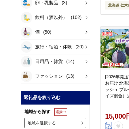
卵・乳製品
(3)
北海道 仁木
飲料（酒以外）
(102)
酒
(50)
旅行・宿泊・体験
(20)
日用品・雑貨
(14)
ファッション
(13)
[2026年発送
お届け 北海
ッシュ プル
イズ混合）
返礼品を絞り込む
果物 くだも
のふもと 紅
地域から探す
選択中
15,000
地域を選択する