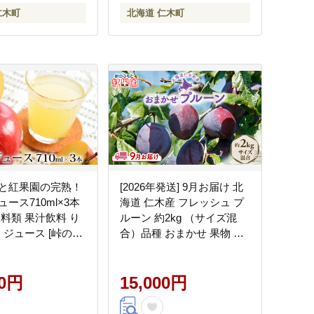
仁木町
北海道 仁木町
と紅果園の完熟！
[2026年発送] 9月お届け 北
ース710ml×3本
海道 仁木産 フレッシュ プ
飲料類 果汁飲料 り
ルーン 約2kg （サイズ混
 ジュース [峠のふ
合）品種 おまかせ 果物 く
園]
だもの フルーツ [峠のふも
と 紅果園]
00円
15,000円