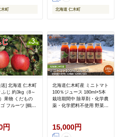
仁木町
北海道 仁木町
年発送] 北海道 仁木町
北海道仁木町産 ミニトマト
 ふじ 約3kg（8～
100％ジュース 180ml×5本
安）果物 くだもの
栽培期間中 除草剤・化学農
ゴ フルーツ [鶴田
薬・化学肥料不使用 野菜ジ
ュース 果汁飲料 野菜飲料
野菜 [iori farm hokkaido]
00円
15,000円