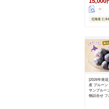
15,000
昼ごはん [
穀]
北海道 仁木
[2026年発
産 プルーン 
サンプルーン
物詰合せ フ
だもの[松山