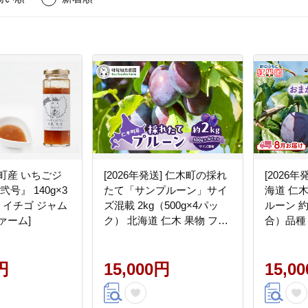
町産 いちごジ
[2026年発送] 仁木町の採れ
[2026年
たて「サンプルーン」サイ
海道 仁
ご イチゴ ジャム
ズ混載 2kg（500g×4パッ
ルーン 約
ァーム]
ク） 北海道 仁木 果物 フル
合）品種
ーツ プルーン [フルーツシ
だもの 
ョップ妹尾観光農園]
と 紅果
円
15,000円
15,0