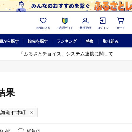
お気に入り
ご利用ガイド
新規登録
ログイン
カート
額から探す
旅先を探す
ランキング
特集
取り組み
「ふるさとチョイス」システム連携に関して
結果
北海道 仁木町
高い順
新着順