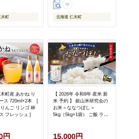
仁木町
北海道 仁木町
仁木町産 あかね り
【 2026年 令和8年 産米 新
ス 720ml×2本 [
米 予約 】 銀山米研究会の
 りんご リンゴ 林
お米＜ななつぼし＞
 フレッシュ ]
5kg（5kg×1袋） ご飯 ライ
ス 白米 精米 ブランド米 お
にぎり お弁当 北海道産 産
00円
地直送 時短 朝ごはん 夜ご
15,000円