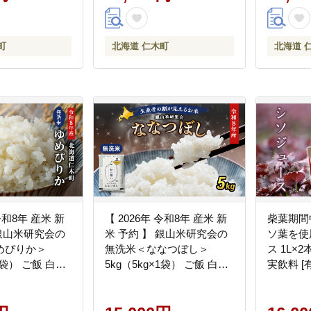
 日用品 】[仁木
会]
町
北海道 仁木町
北海道 
令和8年 産米 新
【 2026年 令和8年 産米 新
柴葉期間
 銀山米研究会の
米 予約 】 銀山米研究会の
ソ葉を使
めぴりか＞
無洗米＜ななつぼし＞
ス 1L×
×1袋） ご飯 白米
5kg（5kg×1袋） ご飯 白米
実飲料 
ンド米 おにぎ
ライス ブランド米 おにぎ
農産]
北海道産 産地直
り お弁当 北海道産 産地直
ごはん 夜ごはん
送 時短 朝ごはん 夜ごはん