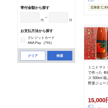
寄付金額から探す
北海道 仁木
～
円
円
お支払方法から探す
クレジットカード
ANA Pay
(791)
クリア
検索
ミニトマト
で作った 
ス 500ml
野菜ジュース
酸味 バラン
社サンユー農
15,000