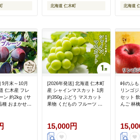
町
北海道 仁木町
北海道 
] 9月末～10月
[2026年発送] 北海道 仁木町
峠のふも
道 仁木産 フレ
産 シャインマスカット 1房
リンゴジュ
ーン 約2kg（サ
約350g ぶどう マスカット
セット 
品種 おまかせ
果物 くだもの フルーツ 季
んご 林檎
の フルーツ [峠
節のフルーツ [鶴田農園]
もと紅果
果園]
円
15,000円
15,0