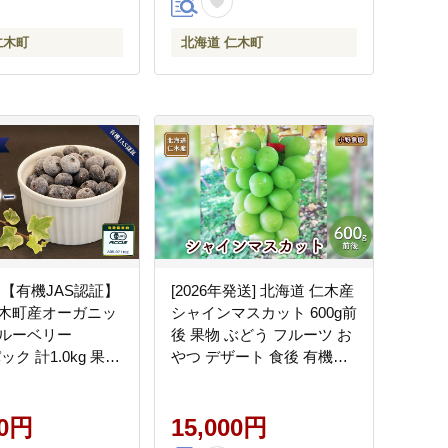
仁木町
北海道 仁木町
 【有機JAS認証】
[2026年発送] 北海道 仁木産
木町産オーガニッ
シャインマスカット 600g前
ルーベリー
後 果物 ぶどう フルーツ お
パック 計1.0kg 果物
やつ デザート 食後 有機肥
 冷凍フルーツ 有
料 農薬低減 国産 直送 産地
樹上完熟 手摘み ト
直送 食べ物 食品 北海道産
農
00円
[株式会社 小野農園]
15,000円