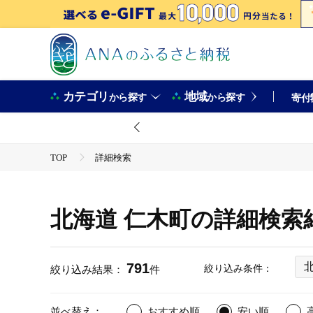
カテゴリ
地域
から探す
から探す
寄付
TOP
詳細検索
北海道 仁木町の詳細検索
791
絞り込み条件：
絞り込み結果：
件
並べ替え：
おすすめ順
安い順