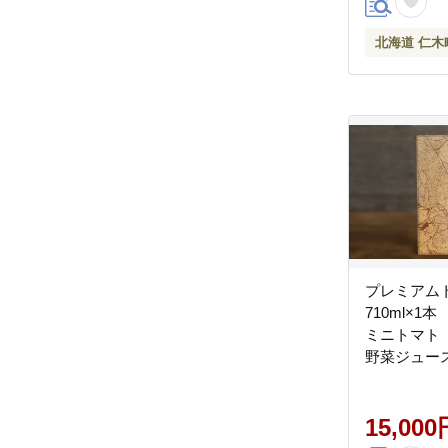
北海道 仁木
プレミアム
710ml×1
ミニトマト
野菜ジュース
菜 トマト 
不使用 高級
寄せ 飲みや
15,000
サラ 化粧箱