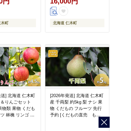
00円
16,000円
仁木町
北海道 仁木町
年発送] 北海道 仁木町
[2026年発送] 北海道 仁木町
梨＆りんごセット
産 千両梨 約5kg 梨 ナシ 果
g 果物類 果物 くだも
物 くだもの フルーツ 先行
ツ 林檎 リンゴ ナ
予約 [くだもの直売 もり
 先行予約 [くだも
園]
もり園]