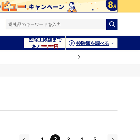
控除上限額まで
控除額を調べる
あと
***,***円
2
1
3
4
5