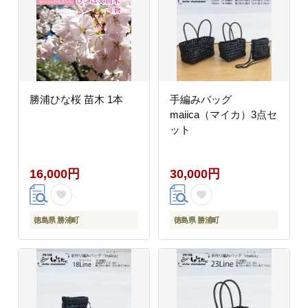
勝浦ひな桜 苗木 1本
手編みバッグ
maiica（マイカ）3点セ
ット
16,000円
30,000円
徳島県 勝浦町
徳島県 勝浦町