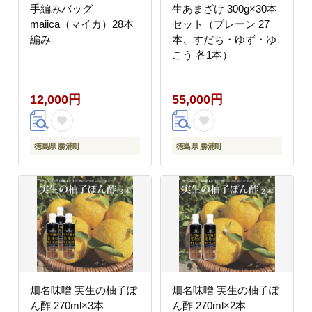
手編みバッグ
生あまざけ 300g×30本
maiica（マイカ）28本
セット（プレーン 27
編み
本、すだち・ゆず・ゆ
こう 各1本）
12,000円
55,000円
徳島県 勝浦町
徳島県 勝浦町
畑名味噌 実生の柚子ぽ
畑名味噌 実生の柚子ぽ
ん酢 270ml×3本
ん酢 270ml×2本