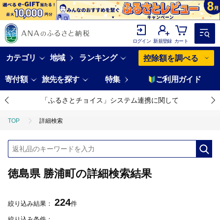
ログイン
新規登録
カート
カテゴリ
地域
ランキング
控除額を調べる
寄付額
旅先を探す
特集
ご利用ガイド
「ふるさとチョイス」システム連携に関して
TOP
詳細検索
徳島県 勝浦町の詳細検索結果
224
絞り込み結果：
件
絞り込み条件：