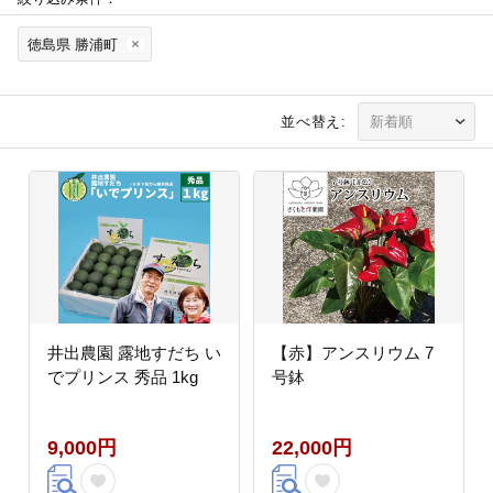
徳島県 勝浦町
並べ替え:
井出農園 露地すだち い
【赤】アンスリウム 7
でプリンス 秀品 1kg
号鉢
9,000円
22,000円