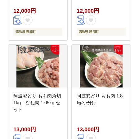
12,000円
12,000円
徳島県 勝浦町
徳島県 勝浦町
阿波彩どり もも肉角切
阿波彩どり もも肉 1.8
1kg＋むね肉 1.05kg セ
㎏/小分け
ット
13,000円
13,000円