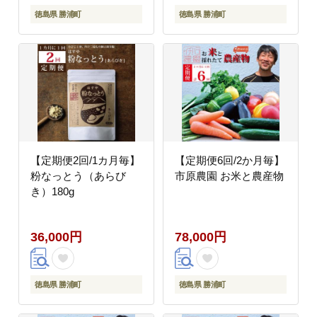
徳島県 勝浦町
徳島県 勝浦町
【定期便2回/1カ月毎】
【定期便6回/2か月毎】
粉なっとう（あらび
市原農園 お米と農産物
き）180g
36,000円
78,000円
徳島県 勝浦町
徳島県 勝浦町