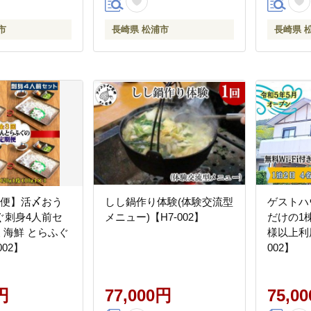
市
長崎県 松浦市
長崎県 
期便】活〆おう
しし鍋作り体験(体験交流型
ゲストハ
ぐ刺身4人前セ
メニュー)【H7-002】
だけの1
便 海鮮 とらふぐ
様以上利
002】
002】
円
77,000円
75,0