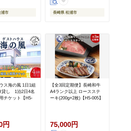
松浦市
長崎県 松浦市
ウス海の風 1日1組
【全3回定期便】長崎和牛
棟貸し 1泊2日4名
A4ランク以上 ロースステ
用チケット【H5-
ーキ(200g×2枚)【H5-005】
00円
75,000円