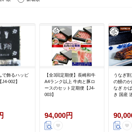
んで飾るハッピ
【全3回定期便】長崎和牛
うなぎ割
4-002】
A4ランク以上 牛肉と豚ロ
の鰻のかば
ースのセット定期便【J4-
なぎ か
003】
き 国産 
【J0-00
円
94,000円
90,0