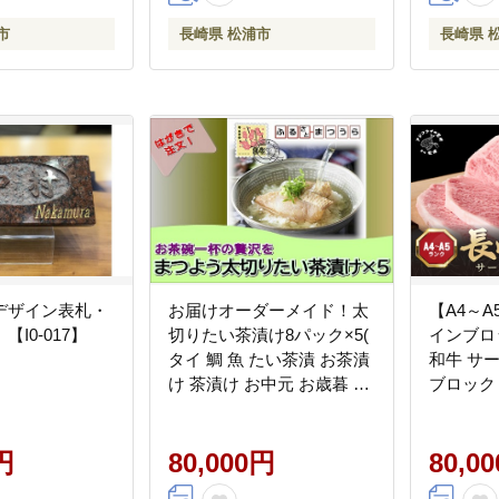
市
長崎県 松浦市
長崎県 
デザイン表札・
お届けオーダーメイド！太
【A4～
I0-017】
切りたい茶漬け8パック×5(
インブロッ
タイ 鯛 魚 たい茶漬 お茶漬
和牛 サ
け 茶漬け お中元 お歳暮 贈
ブロック 
答用 極厚 切り身 )【I0-
レゼント
020】
しい )【I
円
80,000円
80,0