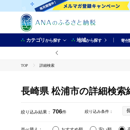
カテゴリ
地域
から探す
から探す
寄付
TOP
詳細検索
長崎県 松浦市の詳細検索
706
絞り込み条件：
絞り込み結果：
件
並べ替え：
おすすめ順
安い順