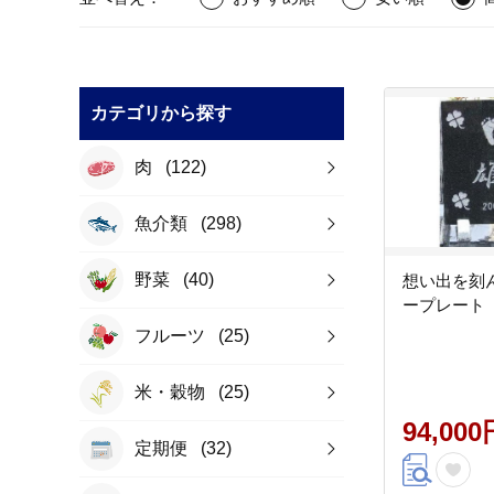
カテゴリから探す
肉
(122)
魚介類
(298)
野菜
(40)
想い出を刻
ープレート【J
フルーツ
(25)
米・穀物
(25)
94,000
定期便
(32)