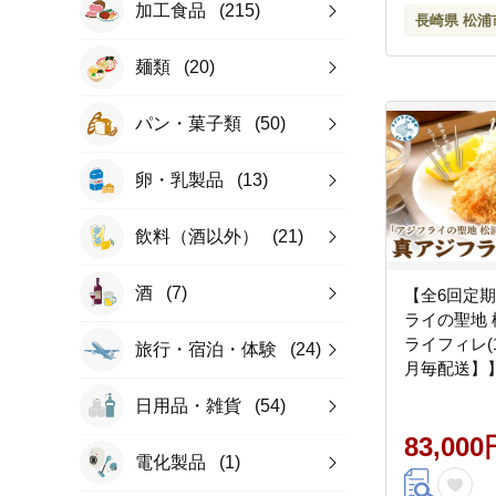
加工食品
(215)
長崎県 松浦
麺類
(20)
パン・菓子類
(50)
卵・乳製品
(13)
飲料（酒以外）
(21)
酒
(7)
【全6回定
ライの聖地
ライフィレ(1
旅行・宿泊・体験
(24)
月毎配送】】
イ 大容量 
日用品・雑貨
(54)
イ 定期便 ）【
83,000
電化製品
(1)