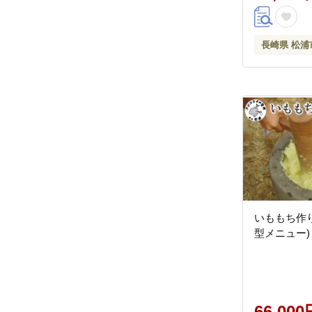
長崎県 松浦
いももち作
型メニュー)【
66,000