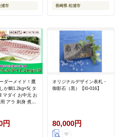
松浦市
長崎県 松浦市
ーダーメイド！鷹
オリジナルデザイン表札・
か鯛1.2kg×5( タ
御影石（黒）【I0-016】
鯛 マダイ お中元 お
用 アラ 刺身 煮付
2】
00円
80,000円