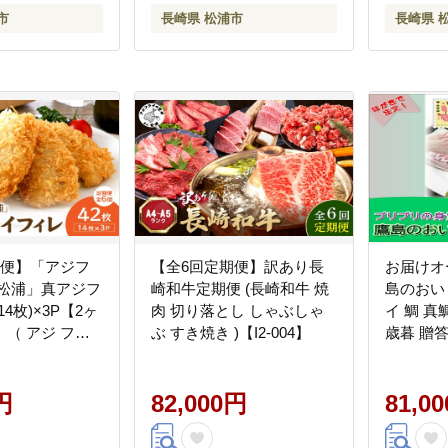
市
長崎県 松浦市
長崎県 
期便】「アジフ
【全6回定期便】訳あり長
お届けオ
 松浦」真アジフ
崎和牛定期便 (長崎和牛 焼
島のおいし
4枚)×3P【2ヶ
肉 切り落とし しゃぶしゃ
イ 鯛 真
（ アジ フラ
ぶ すき焼き )【I2-004】
歳暮 贈答
お惣菜 アジフラ
)【I1-00
I3-002】
円
82,000円
81,0