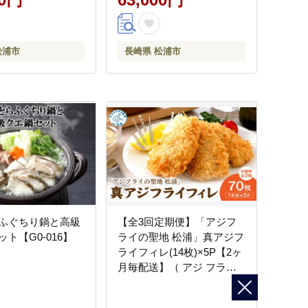
松浦市
長崎県 松浦市
ふぐちり鍋と高級
【全3回定期便】「アジフ
ト【G0-016】
ライの聖地 松浦」真アジフ
ライフィレ(14枚)×5P【2ヶ
月毎配送】（ アジ フライ
大容量 お惣菜 アジフライ
定期便 ）【G0-015】