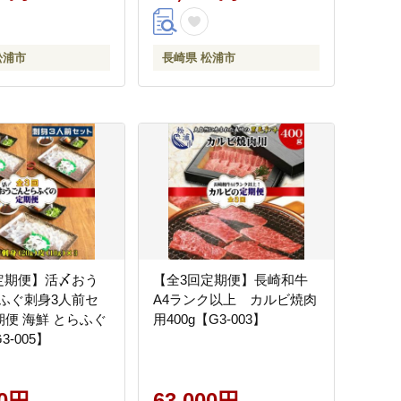
松浦市
長崎県 松浦市
定期便】活〆おう
【全3回定期便】長崎和牛
ふぐ刺身3人前セ
A4ランク以上 カルビ焼肉
期便 海鮮 とらふぐ
用400g【G3-003】
3-005】
00円
63,000円