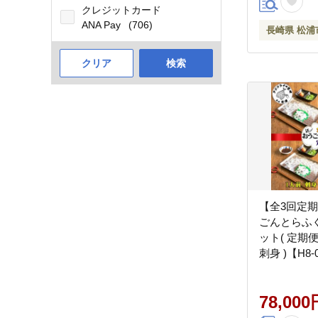
クレジットカード
ANA Pay
(706)
長崎県 松浦
クリア
検索
【全3回定
ごんとらふ
ット( 定期
刺身 )【H8-
78,000