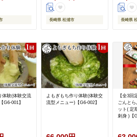
市
長崎県 松浦市
長崎県 
り体験(体験交流
よもぎもち作り体験(体験交
【全3回
G6-001】
流型メニュー)【G6-002】
ごんとら
ット( 定
刺身 )【G
円
66,000円
63,0