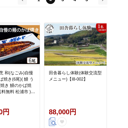
前
次
烹 和(なごみ)自慢
田舎暮らし体験(体験交流型
焼き(6尾)( 鰻 う
メニュー)【I8-002】
ば焼き 鰻のかば焼
送料無料 松浦市 )
3】
00円
88,000円