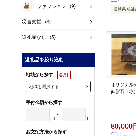
ファッション
(9)
長崎県 松浦
災害支援
(3)
返礼品なし
(5)
返礼品を絞り込む
地域から探す
選択中
オリジナル
地域を選択する
御影石（赤）【
寄付金額から探す
～
円
円
80,000
お支払方法から探す