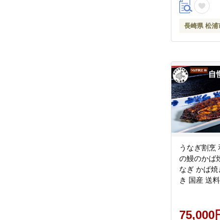
長崎県 松浦
うなぎ割烹 
の鰻のかば焼き
なぎ かば焼
き 国産 送料
【H5-008】
75,000