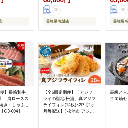
市
長崎県 松浦市
長崎県 
期便】長崎和牛
【全6回定期便】「アジフ
高級とら
以上 肩ロースス
ライの聖地 松浦」真アジフ
クエ鍋セッ
き焼き・しゃぶし
ライフィレ(14枚)×2P【2ヶ
【G3-004】
月毎配送】( 松浦市 アジフ
ライ フィレ あじ アジ 定期
便 )【G0-014】