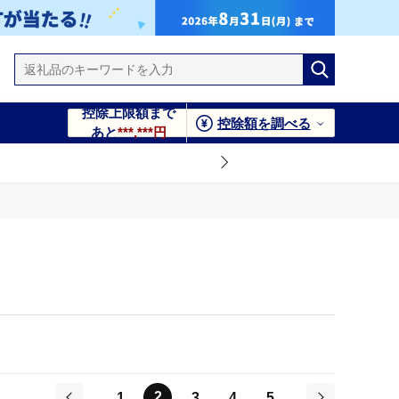
控除上限額まで
控除額を調べる
あと
***,***円
2
1
3
4
5