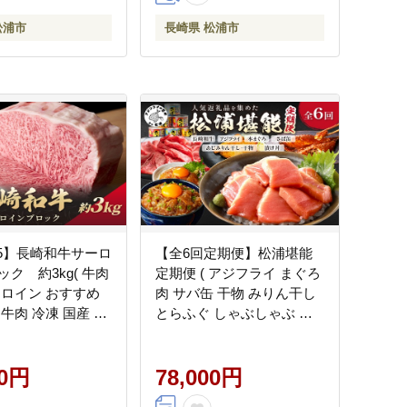
松浦市
長崎県 松浦市
A5】長崎和牛サーロ
【全6回定期便】松浦堪能
ク 約3kg( 牛肉
定期便 ( アジフライ まぐろ
ーロイン おすすめ
肉 サバ缶 干物 みりん干し
牛肉 冷凍 国産 プ
とらふぐ しゃぶしゃぶ す
 お取り寄せ 美味
き焼き 海の幸定期便 美味
0-018】
しい 刺身 加工品 おかず )
00円
【H8-003】
78,000円