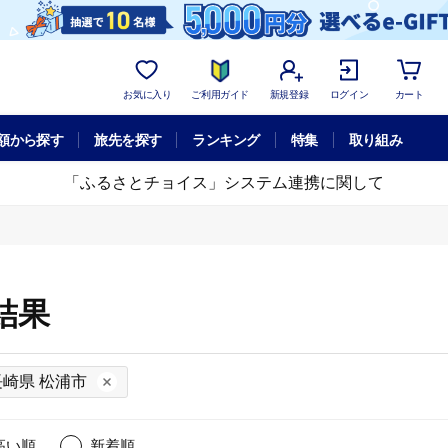
お気に入り
ご利用ガイド
新規登録
ログイン
カート
額から探す
旅先を探す
ランキング
特集
取り組み
「ふるさとチョイス」システム連携に関して
結果
長崎県 松浦市
高い順
新着順