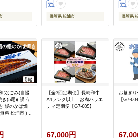
市
長崎県 松浦市
長崎県 
和(なごみ)自慢
【全3回定期便】長崎和牛
お墓参り
(5尾)( 鰻 う
A4ランク以上 お肉バラエ
【G7-00
き 鰻のかば焼
ティ定期便【G7-005】
無料 松浦市 )
円
67,000円
67,0