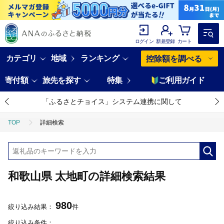
ログイン
新規登録
カート
カテゴリ
地域
ランキング
控除額を調べる
寄付額
旅先を探す
特集
ご利用ガイド
「ふるさとチョイス」システム連携に関して
TOP
詳細検索
和歌山県 太地町の詳細検索結果
980
絞り込み結果：
件
絞り込み条件：