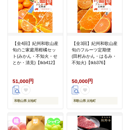
【全4回】紀州和歌山産
【全3回】紀州和歌山産
旬のご家庭用柑橘セッ
旬のフルーツ定期便
ト(みかん・不知火・せ
(田村みかん・はるみ・
とか・清見)【tkb412】
不知火)【tkb376】
51,000円
50,000円
和歌山県 太地町
和歌山県 太地町