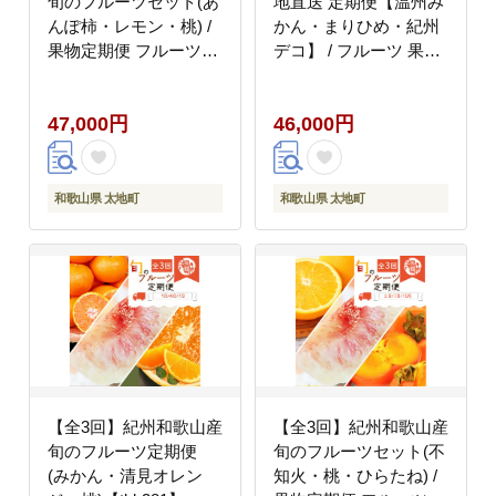
旬のフルーツセット(あ
地直送 定期便【温州み
んぽ柿・レモン・桃) /
かん・まりひめ・紀州
果物定期便 フルーツ定
デコ】 / フルーツ 果物
期便 レモン 柑橘 くだ
みかん いちご 旬 定期
もの 果物 カキ かき 柿
便 【tkb352】
47,000円
46,000円
もも モモ 桃
【tkb391】
和歌山県 太地町
和歌山県 太地町
【全3回】紀州和歌山産
【全3回】紀州和歌山産
旬のフルーツ定期便
旬のフルーツセット(不
(みかん・清見オレン
知火・桃・ひらたね) /