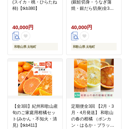
(スイカ・桃・ひらたね
(銀鮭切身・うなぎ蒲
柿)【tkb380】
焼・銀だら切身)全3回 /
銀鱈 さけ だし うなぎ
たら 魚 切り身 切身 魚
40,000円
40,000円
海鮮 焼き魚 ご飯のおと
も おかず【tkb418】
和歌山県 太地町
和歌山県 太地町
【全3回】紀州和歌山産
定期便全3回 【2月・3
旬のご家庭用柑橘セッ
月・4月発送】 和歌山
ト(みかん・不知火・清
の春の柑橘 （ポンカ
見)【tkb411】
ン・はるか・ブラッド