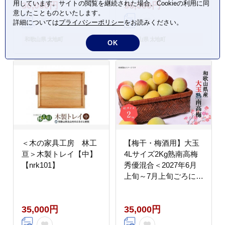
用しています。サイトの閲覧を継続された場合、Cookieの利用に同
36,000円
36,000円
リン 【akd012B】
意したことものといたします。
詳細については
プライバシーポリシー
をお読みください。
和歌山県 太地町
和歌山県 太地町
OK
＜木の家具工房 林工
【梅干・梅酒用】大玉
亘＞木製トレイ【中】
4Lサイズ2Kg熟南高梅
【nrk101】
秀優混合＜2027年6月
上旬～7月上旬ごろに順
次発送予定＞
【art023B】
35,000円
35,000円