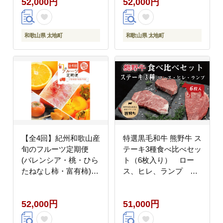
52,000円
52,000円
橘 旬 定期便
【tkb153】
和歌山県 太地町
和歌山県 太地町
【全4回】紀州和歌山産
特選黒毛和牛 熊野牛 ス
旬のフルーツ定期便
テーキ3種食べ比べセッ
(バレンシア・桃・ひら
ト（6枚入り） ロー
たねなし柿・富有柿)
ス、ヒレ、ランプ 各2
【tkb377】
枚【mtf406A】
52,000円
51,000円