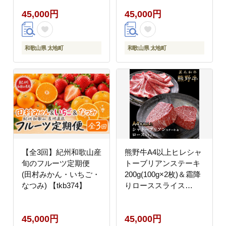
※北海道・沖縄・離島
45,000円
45,000円
への配送不可（配送日
時指定不可）※北海
道・沖縄・離島への配
送不可 / 定期便 フルー
和歌山県 太地町
和歌山県 太地町
ツ みかん いちご イチ
ゴ すいか 【ard-
tkb909】
【全3回】紀州和歌山産
熊野牛A4以上ヒレシャ
旬のフルーツ定期便
トーブリアンステーキ
(田村みかん・いちご・
200g(100g×2枚)＆霜降
なつみ) 【tkb374】
りローススライス
200g【uot764】
45,000円
45,000円