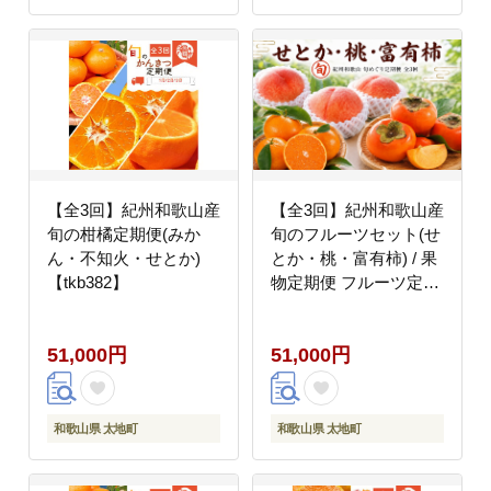
【全3回】紀州和歌山産
【全3回】紀州和歌山産
旬の柑橘定期便(みか
旬のフルーツセット(せ
ん・不知火・せとか)
とか・桃・富有柿) / 果
【tkb382】
物定期便 フルーツ定期
便 セトカ 柑橘 くだも
の 果物 カキ かき 柿 も
51,000円
51,000円
も モモ 桃 【tkb392】
和歌山県 太地町
和歌山県 太地町