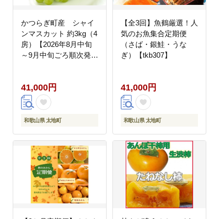
かつらぎ町産 シャイ
【全3回】魚鶴厳選！人
ンマスカット 約3kg（4
気のお魚集合定期便
房）【2026年8月中旬
（さば・銀鮭・うな
～9月中旬ごろ順次発
ぎ）【tkb307】
送】※日付指定不可
【ikd731A】
41,000円
41,000円
和歌山県 太地町
和歌山県 太地町