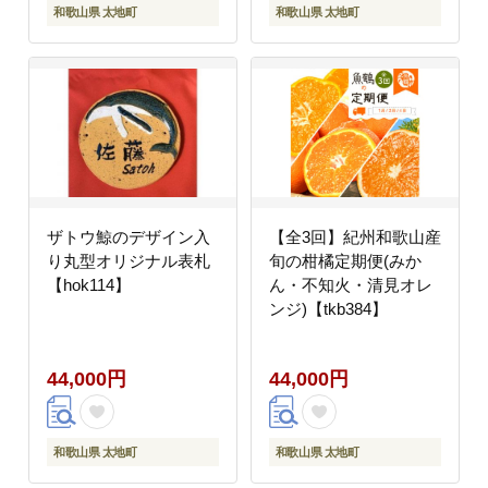
和歌山県 太地町
和歌山県 太地町
ザトウ鯨のデザイン入
【全3回】紀州和歌山産
り丸型オリジナル表札
旬の柑橘定期便(みか
【hok114】
ん・不知火・清見オレ
ンジ)【tkb384】
44,000円
44,000円
和歌山県 太地町
和歌山県 太地町