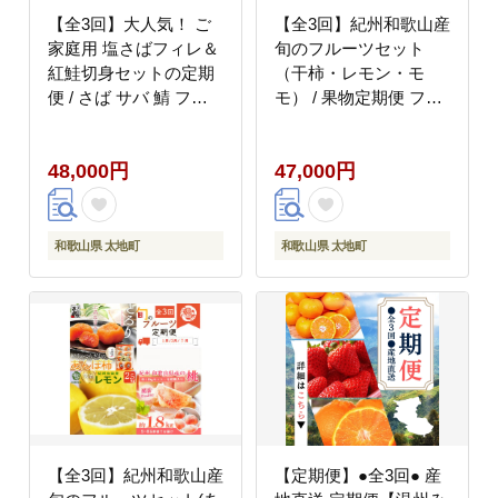
【全3回】大人気！ ご
【全3回】紀州和歌山産
家庭用 塩さばフィレ＆
旬のフルーツセット
紅鮭切身セットの定期
（干柿・レモン・モ
便 / さば サバ 鯖 フィ
モ） / 果物定期便 フル
レ 鮭 サケ 切り身 切身
ーツ定期便 レモン 柑橘
魚 海鮮 焼き魚 おかず
くだもの 果物 カキ か
48,000円
47,000円
定期便【tkb355】
き 柿 もも モモ 桃
【tkb390】
和歌山県 太地町
和歌山県 太地町
【全3回】紀州和歌山産
【定期便】●全3回● 産