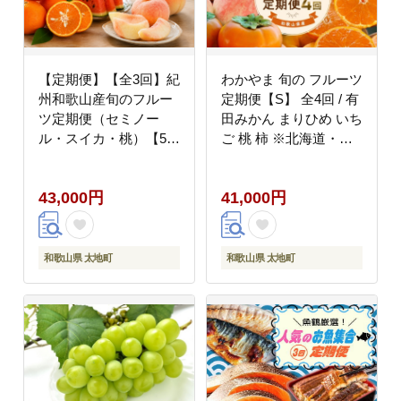
【定期便】【全3回】紀
わかやま 旬の フルーツ
州和歌山産旬のフルー
定期便【S】 全4回 / 有
ツ定期便（セミノー
田みかん まりひめ いち
ル・スイカ・桃）【5
ご 桃 柿 ※北海道・沖
月・6月・7月】
縄・離島への配送不可
【tkb453】
【ard-tkb910】
43,000円
41,000円
和歌山県 太地町
和歌山県 太地町