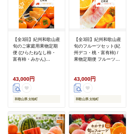
【全3回】紀州和歌山産
【全3回】紀州和歌山産
旬のご家庭用果物定期
旬のフルーツセット(紀
便 (ひらたねなし柿・
州デコ・桃・富有柿) /
富有柿・みかん)
果物定期便 フルーツ定
【tkb379】
期便 デコ 柑橘 くだも
の 果物 カキ かき 柿 も
43,000円
43,000円
も モモ 桃 【tkb394】
和歌山県 太地町
和歌山県 太地町