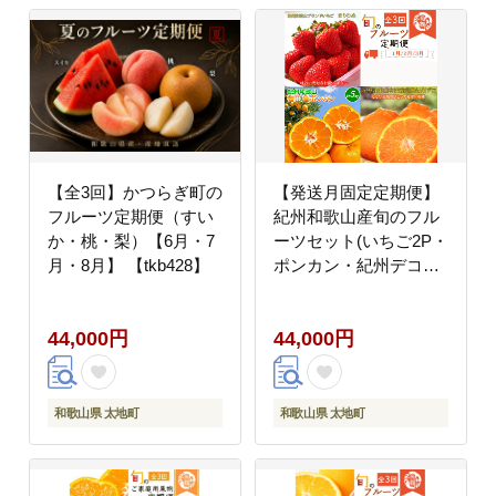
【全3回】かつらぎ町の
【発送月固定定期便】
フルーツ定期便（すい
紀州和歌山産旬のフル
か・桃・梨）【6月・7
ーツセット(いちご2P・
月・8月】 【tkb428】
ポンカン・紀州デコ約
3kg)全3回 【tkb451】
44,000円
44,000円
和歌山県 太地町
和歌山県 太地町