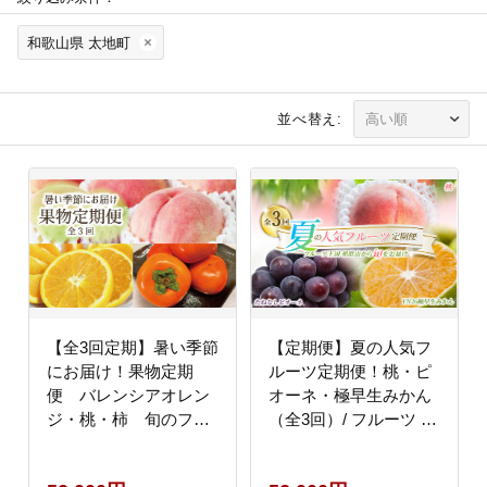
和歌山県 太地町
並べ替え:
【全3回定期】暑い季節
【定期便】夏の人気フ
にお届け！果物定期
ルーツ定期便！桃・ピ
便 バレンシアオレン
オーネ・極早生みかん
ジ・桃・柿 旬のフル
（全3回）/ フルーツ 果
ーツをお届け
物 もも モモ ぶどう ブ
♪【tkb142】
ドウ みかん ミカン 柑