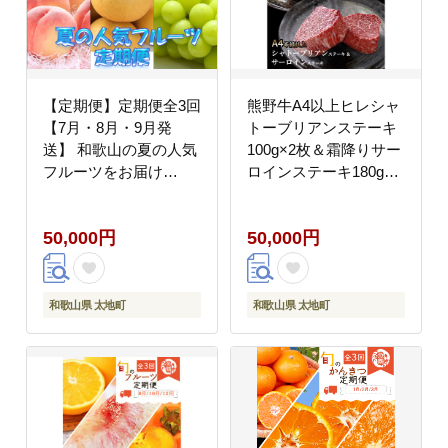
【定期便】定期便全3回
熊野牛A4以上ヒレシャ
【7月・8月・9月発
トーブリアンステーキ
送】 和歌山の夏の人気
100g×2枚＆霜降りサー
フルーツをお届け
ロインステーキ180g×2
（桃・梨・シャイン）
枚【uot766】
【tkb429】
50,000円
50,000円
和歌山県 太地町
和歌山県 太地町