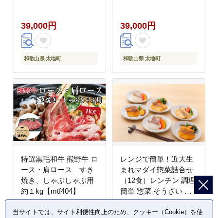
オレンジ）秀品
【tkb452】
39,000円
39,000円
和歌山県 太地町
和歌山県 太地町
特選黒毛和牛 熊野牛 ロ
レンジで簡単！近大生
ース・肩ロース すき
まれマダイ惣菜詰合せ
焼き、しゃぶしゃぶ用
（12食）レンチン 調理
約１kg【mtf404】
簡単 惣菜 そうざい 料
理 魚 焼き魚 セット マ
当サイトでは、サイト利便性向上のため、クッキー（Cookie）を使
ダイ 真鯛 近大 アーマ