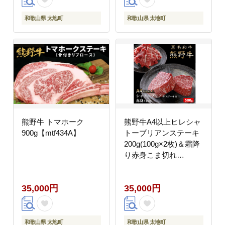
和歌山県 太地町
和歌山県 太地町
熊野牛 トマホーク
熊野牛A4以上ヒレシャ
900g【mtf434A】
トーブリアンステーキ
200g(100g×2枚)＆霜降
り赤身こま切れ
300g【uot745】
35,000円
35,000円
和歌山県 太地町
和歌山県 太地町