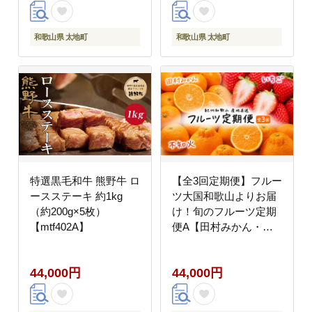
和歌山県 太地町
和歌山県 太地町
特選黒毛和牛 熊野牛 ロ
【全3回定期便】フルー
ースステーキ 約1kg
ツ大国和歌山よりお届
（約200g×5枚）
け！旬のフルーツ定期
【mtf402A】
便A【田村みかん・ま
りひめ・紀州デコ】 /
フルーツ 果物 みかん
44,000円
44,000円
いちご 旬 定期便
【tkb350】