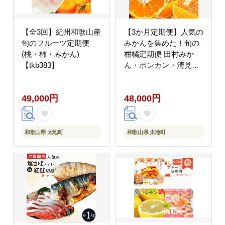
【全3回】紀州和歌山産
【3か月定期便】人気の
旬のフルーツ定期便
みかんを集めた！旬の
(桃・柿・みかん)
柑橘定期便 田村みか
【tkb383】
ん・ポンカン・清見オ
レンジ【tkb111】
49,000円
48,000円
和歌山県 太地町
和歌山県 太地町