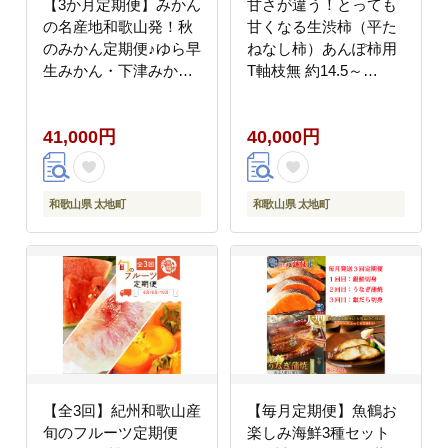
【3か月定期便】みかん
甘さが違う！とっても
の名産地和歌山発！秋
甘くなる生渋柿（平た
のみかん定期便♪ゆら早
ねなし柿）あんぽ柿用
生みかん・下津みか
T軸枝無 約14.5～
ん・有田みかん
15kg 約60～90個＜
【tkb362】
2026年10月中旬～11月
41,000円
40,000円
上旬ごろ順次発送＞
【art002B】
和歌山県 太地町
和歌山県 太地町
【全3回】紀州和歌山産
【毎月定期便】魚鶴お
旬のフルーツ定期便
楽しみ海鮮3種セット