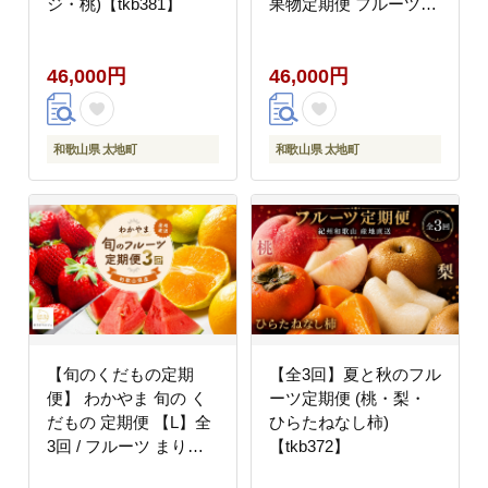
ジ・桃)【tkb381】
果物定期便 フルーツ定
期便 しらぬい 柑橘 く
だもの 果物 カキ かき
46,000円
46,000円
柿 もも モモ 桃
【tkb393】
和歌山県 太地町
和歌山県 太地町
【旬のくだもの定期
【全3回】夏と秋のフル
便】 わかやま 旬の く
ーツ定期便 (桃・梨・
だもの 定期便 【L】全
ひらたねなし柿)
3回 / フルーツ まりひ
【tkb372】
め いちご 小玉 すいか