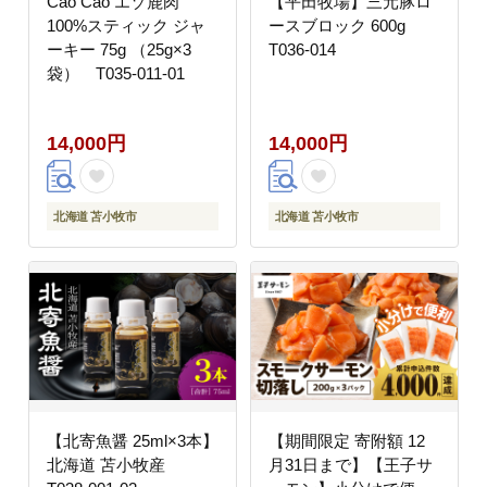
Cao Cao エゾ鹿肉
【平田牧場】三元豚ロ
100%スティック ジャ
ースブロック 600g
ーキー 75g （25g×3
T036-014
袋） T035-011-01
14,000円
14,000円
北海道 苫小牧市
北海道 苫小牧市
【北寄魚醤 25ml×3本】
【期間限定 寄附額 12
北海道 苫小牧産
月31日まで】【王子サ