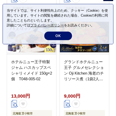
北海道 苫小牧市
北海道 苫小牧市
当サイトでは、サイト利便性向上のため、クッキー（Cookie）を使
用しています。サイトの閲覧を継続された場合、Cookieの利用に同
意したことものといたします。
詳細については
プライバシーポリシー
をお読みください。
OK
ホテルニュー王子特製
グランドホテルニュー
ジャム ハスカップスペ
王子 グルメセレクショ
シャリィメイド 150g×2
ン Oji Kitchen 海老のチ
個 T048-005-02
リソース煮（1袋2人
前）×1袋 T048-011-
01
13,000円
9,000円
北海道 苫小牧市
北海道 苫小牧市