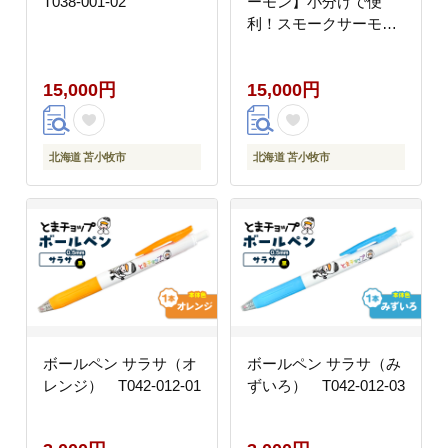
T038-001-02
ーモン】小分けで便
利！スモークサーモン
切落し 200g×3パック
（計600g） T041-
15,000円
15,000円
004-cp
北海道 苫小牧市
北海道 苫小牧市
ボールペン サラサ（オ
ボールペン サラサ（み
レンジ） T042-012-01
ずいろ） T042-012-03