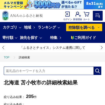
ログイン
新規登録
カート
カテゴリ
地域
ランキング
控除額を調べる
寄付額
旅先を探す
特集
ご利用ガイド
「ふるさとチョイス」システム連携に関して
TOP
詳細検索
北海道 苫小牧市の詳細検索結果
205
絞り込み結果：
件
絞り込み条件：