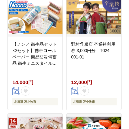
【ノンノ 衛生品セット
野村呉服店 卒業袴利用
×2セット】携帯ロール
券 3,000円分 T024-
ペーパー 簡易防災備蓄
001-01
品 衛生ミニスタイル
T021-004
14,000円
12,000円
北海道 苫小牧市
北海道 苫小牧市