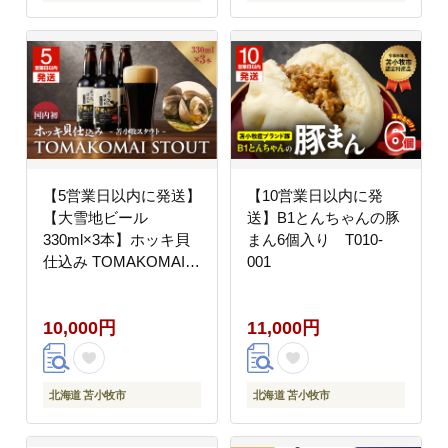
【5営業日以内に発送】
【10営業日以内に発
【大雪地ビール
送】B1とんちゃんの豚
330ml×3本】ホッキ貝
まん6個入り T010-
仕込み TOMAKOMAI
001
STOUT T005-001
10,000円
11,000円
北海道 苫小牧市
北海道 苫小牧市