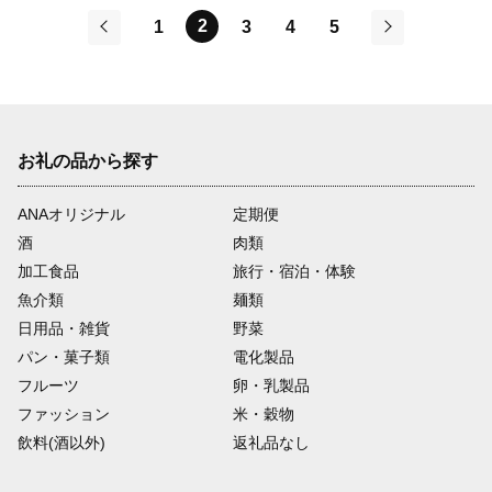
2
1
3
4
5
前
次
お礼の品から探す
ANAオリジナル
定期便
酒
肉類
加工食品
旅行・宿泊・体験
魚介類
麺類
日用品・雑貨
野菜
パン・菓子類
電化製品
フルーツ
卵・乳製品
ファッション
米・穀物
飲料(酒以外)
返礼品なし