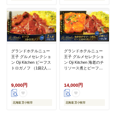
グランドホテルニュー
グランドホテルニュー
王子 グルメセレクショ
王子 グルメセレクショ
ン Oji Kitchen ビーフス
ン Oji Kitchen 海老のチ
トロガノフ （1袋2人
リソース煮とビーフス
前）×1袋 T048-012-
トロガノフのセット（1
01
袋2人前）×各1袋
9,000円
14,000円
T048-013-01
北海道 苫小牧市
北海道 苫小牧市