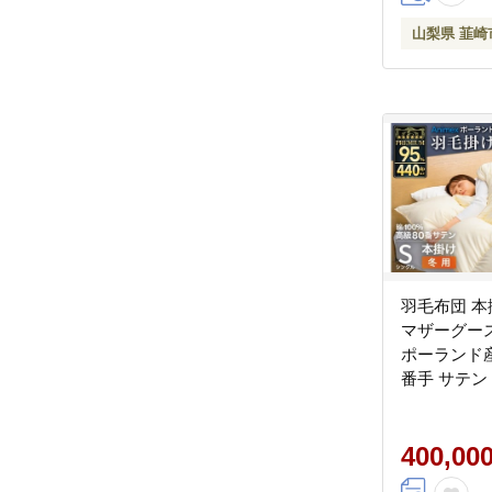
山梨県 韮崎
羽毛布団 本
マザーグース
ポーランド産 冬
番手 サテン
ー 綿100％
毛 羽毛掛け
ミアムゴール
400,00
山梨県 韮崎市 