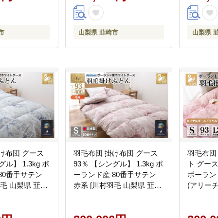
量 [川村羽毛 山
0745140]
市
山梨県 韮崎市
山梨県 
け布団 グース
羽毛布団 掛け布団 グース
羽毛布団
ル】 1.3kg ポ
93％ 【シングル】 1.3kg ポ
ト グース 
80番手サテン
ーランド産 80番手サテン
ポーラン
羽毛 山梨県 韮崎
赤系 [川村羽毛 山梨県 韮崎
(アリー
24] 布団 ふとん
市 20743225] 布団 ふとん
[川村羽毛
け布団 寝具 ロ
羽毛 羽毛掛け布団 寝具 ロ
207435
 400dp 収納
イヤルゴールド 400dp 収納
とん 本