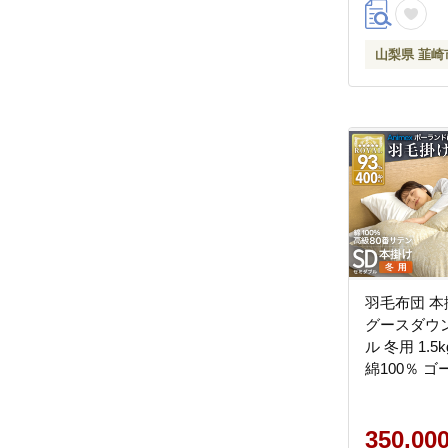
羽毛 山梨県
20745143]
山梨県 韮崎
羽毛布団 本
グースダウン
ル 冬用 1.5
綿100％ 
ド産 布団 
掛け布団 寝
ールド 400
350,00