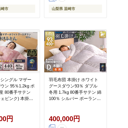
韮崎市
山梨県 韮崎市
 シングル マザー
羽毛布団 本掛け ホワイト
ン 95％1.2kg ポ
グースダウン93％ ダブル
産 80番手サテン
冬用 1.7kg 80番手サテン 綿
チェピンク) 本掛け
100％ シルバー ポーランド
毛 / 山梨県 韮崎市
産 布団 ふとん 羽毛 羽毛掛
606] 羽毛 布団 羽毛
け布団 寝具 ロイヤルゴー
本掛け布団
000円
ルド 400dp 収納袋付 日本
400,000円
製 国産 増量 [川村羽毛 山梨