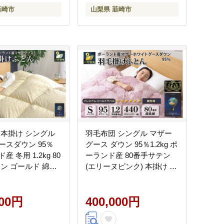
韮崎市
山梨県 韮崎市
 本掛け シングル
羽毛布団 シングル マザー
ースダウン 95％
グース ダウン 95％1.2kg ポ
 冬用 1.2kg 80
ーランド産 80番手サテン
ン ゴールド 綿
(エリーヌピンク) 本掛け /
団 ふとん 羽毛 羽毛
川村羽毛 / 山梨県 韮崎市
 寝具 プレミアム
[20743604] 羽毛 布団 羽毛
440dp [川村羽毛
000円
ふとん 本掛け布団
400,000円
市 20745150]