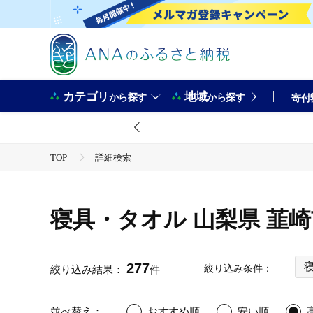
カテゴリ
地域
から探す
から探す
寄付
TOP
詳細検索
寝具・タオル 山梨県 韮
277
絞り込み条件：
絞り込み結果：
件
並べ替え：
おすすめ順
安い順