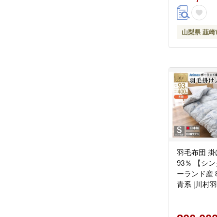
本製 国産 増
梨県 韮崎市 2
山梨県 韮崎
羽毛布団 掛
93％ 【シング
ーランド産 
青系 [川村
市 207432
羽毛 羽毛掛
イヤルゴールド