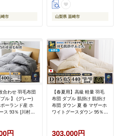
梨県 韮崎市 20745137]
韮崎市
山梨県 韮崎市
2枚合わせ 羽毛布団
【春夏用】高級 軽量 羽毛
ブル 】 (グレー)
布団 ダブル 肌掛け 肌掛け
 ポーランド産 ホ
布団 ダウン 夏 春 マザーホ
ス 93％ [川村羽
ワイトグースダウン 95％
韮崎市 20743595]
0.5kg 440dp 100×140番手
 肌掛け 合掛け オ
サテン 無地 アイボリー 6つ
ズン 夏用 冬用
000円
星 ポーランド産 プレミア
303,000円