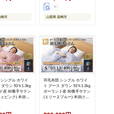
ムゴールドラベル ダウンケ
ット 綿100％ 布団 ふとん
羽毛ふとん 掛け布団 肌掛
韮崎市
山梨県 韮崎市
け布団 寝具 日本製 羽毛 ソ
フトケース付き [川村羽毛
山梨県 韮崎市 20743701]
 シングル ホワイ
羽毛布団 シングル ホワイ
ダウン 93％1.3kg
ト グース ダウン 93％1.3kg
ド産 80番手サテン
ポーランド産 80番手サテン
チェピンク) 本掛け
(エリーヌブルー) 本掛け
 山梨県 韮崎市
[川村羽毛 山梨県 韮崎市
78] 羽毛 布団 羽毛ふ
20743580] 羽毛 布団 羽毛ふ
掛け布団
とん 本掛け布団