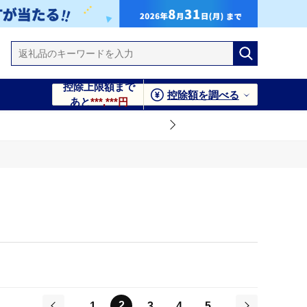
控除上限額まで
控除額を調べる
あと
***,***円
2
1
3
4
5