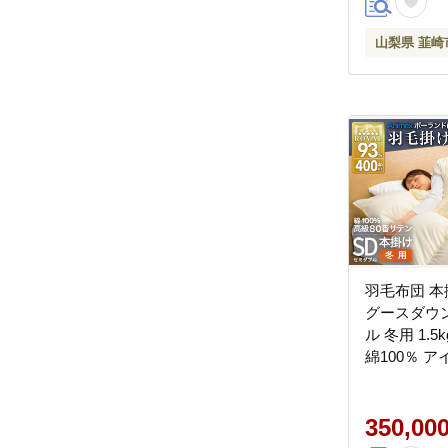
山梨県 韮崎
羽毛布団 本
グースダウン
ル 冬用 1.5
綿100％ 
ンド産 布団
毛掛け布団 
ゴールド 40
350,00
日本製 国産 