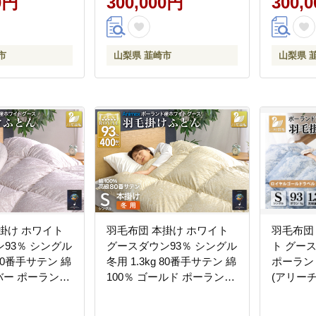
0円
300,000円
300,
 国産 抗菌 防臭
袋付 日本製 国産 抗菌 防臭
市
山梨県 韮崎市
山梨県 
掛け ホワイト
羽毛布団 本掛け ホワイト
羽毛布団
93％ シングル
グースダウン93％ シングル
ト グース 
 80番手サテン 綿
冬用 1.3kg 80番手サテン 綿
ポーラン
ルバー ポーランド
100％ ゴールド ポーランド
(アリー
とん 羽毛 羽毛掛
産 布団 ふとん 羽毛 羽毛掛
[川村羽毛
 ロイヤルゴー
け布団 寝具 ロイヤルゴー
207421