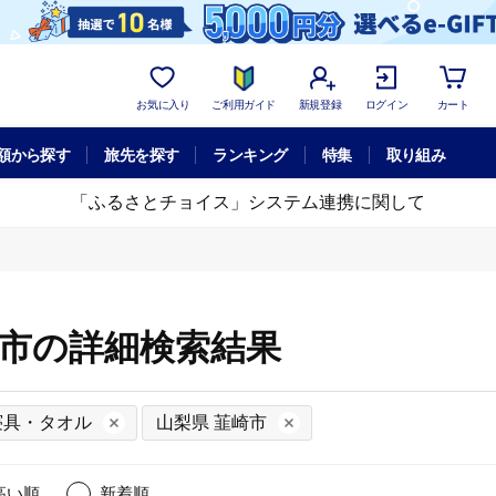
お気に入り
ご利用ガイド
新規登録
ログイン
カート
額から探す
旅先を探す
ランキング
特集
取り組み
「ふるさとチョイス」システム連携に関して
崎市の詳細検索結果
寝具・タオル
山梨県 韮崎市
高い順
新着順