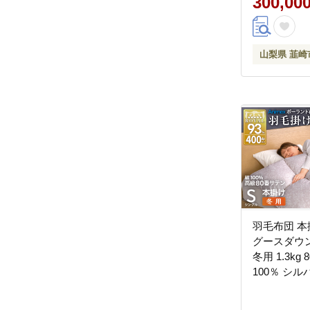
300,00
袋付 日本製
山梨県 韮崎
羽毛布団 本
グースダウン
冬用 1.3kg
100％ シ
産 布団 ふ
け布団 寝具