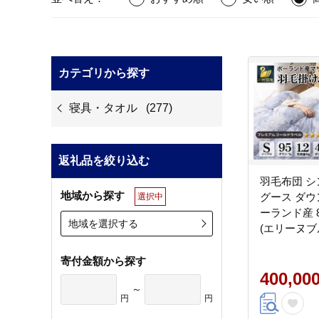
カテゴリから探す
寝具・タオル
(277)
返礼品を絞り込む
羽毛布団 シ
地域から探す
グース ダウン 
選択中
ーランド産 
地域を選択する
(エリーヌブル
川村羽毛 / 
[20743605
寄付金額から探す
ふとん 本掛
400,00
～
円
円