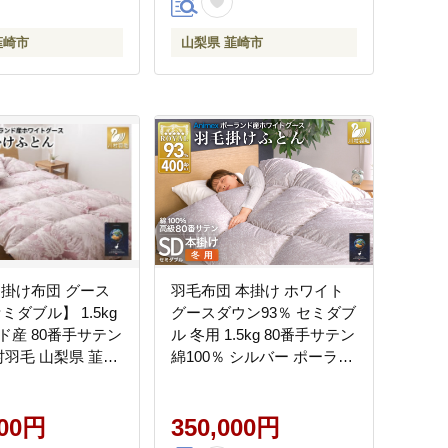
県 韮崎市 20745136]
韮崎市
山梨県 韮崎市
 掛け布団 グース
羽毛布団 本掛け ホワイト
セミダブル】 1.5kg
グースダウン93％ セミダブ
ド産 80番手サテン
ル 冬用 1.5kg 80番手サテン
村羽毛 山梨県 韮崎
綿100％ シルバー ポーラン
3223] 布団 ふとん
ド産 布団 ふとん 羽毛 羽毛
毛掛け布団 寝具 ロ
掛け布団 寝具 ロイヤルゴ
ルド 400dp 収納
000円
ールド 400dp 収納袋付 日
350,000円
製 国産 抗菌 防臭
本製 国産 増量 [川村羽毛 山