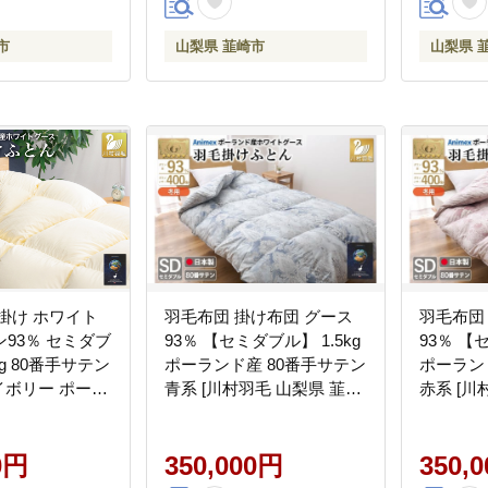
市
山梨県 韮崎市
山梨県 
掛け ホワイト
羽毛布団 掛け布団 グース
羽毛布団
93％ セミダブ
93％ 【セミダブル】 1.5kg
93％ 【
kg 80番手サテン
ポーランド産 80番手サテン
ポーラン
アイボリー ポーラ
青系 [川村羽毛 山梨県 韮崎
赤系 [川
 ふとん 羽毛 羽
市 20743222] 布団 ふとん
市 2074
寝具 ロイヤル
羽毛 羽毛掛け布団 寝具 ロ
羽毛 羽
0dp 収納袋付
0円
イヤルゴールド 400dp 収納
350,000円
イヤルゴー
350,
増量 無地 [川村
袋付 日本製 国産 抗菌 防臭
袋付 日本