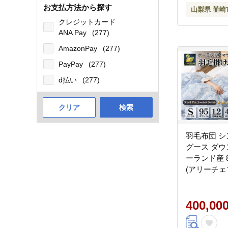
お支払方法から探す
山梨県 韮崎
クレジットカード
ANA Pay
(277)
AmazonPay
(277)
PayPay
(277)
d払い
(277)
クリア
検索
羽毛布団 シ
グース ダウン
ーランド産 
(アリーチェ
/ 川村羽毛 
[20743607
ふとん 本掛
400,00