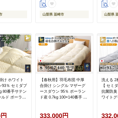
 韮崎市
市
山梨県 韮崎市
山梨県 
掛け ホワイト
【春秋用】羽毛布団 中厚
洗える 
93％ セミダブ
合掛け シングル マザーグ
【 セミダ
kg 80番手サテン
ースダウン 95％ ポーラン
抗菌防臭
ゴールド ポーラン
ド産 0.7kg 100×140番手 サ
ワイトグー
ふとん 羽毛 羽毛
テン グランミュゼ (無地 ア
毛 山梨県 
具 ロイヤルゴ
イボリー) [川村羽毛 山梨県
布団 羽毛
dp 収納袋付 日
0円
韮崎市 20743645] 布団
333,000円
ールシー
332,