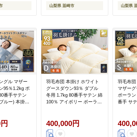
市
山梨県 韮崎市
山梨県 
ングル マザー
羽毛布団 本掛け ホワイト
羽毛布団
95％1.2kg ポ
グースダウン93％ ダブル
マザーグ
80番手サテン
冬用 1.7kg 80番手サテン 綿
ポーランド産
ブルー) 本掛け
100％ アイボリー ポーラン
番手 サテ
/ 山梨県 韮崎市
ド産 布団 ふとん 羽毛 羽毛
100％布
] 羽毛 布団 羽毛
掛け布団 寝具 ロイヤルゴ
掛け布団
け布団
0円
ールド 400dp 収納袋付 日
400,000円
ゴールド 
400,
本製 国産 増量 無地 [川村羽
山梨県 韮崎
毛 山梨県 韮崎市 20745142]