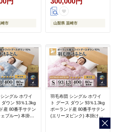
000円
300,000円
韮崎市
山梨県 韮崎市
 シングル ホワイ
羽毛布団 シングル ホワイ
ダウン 93％1.3kg
ト グース ダウン 93％1.3kg
ド産 80番手サテン
ポーランド産 80番手サテン
チェブルー) 本掛け
(エリーヌピンク) 本掛け
 山梨県 韮崎市
[川村羽毛 山梨県 韮崎市
25] 羽毛 布団 羽毛ふ
20743579] 羽毛 布団 羽毛ふ