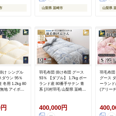
市
山梨県 韮崎市
山梨県 
掛け シングル
羽毛布団 掛け布団 グース
羽毛布団
ダウン 95％
93％ 【ダブル】 1.7kg ポー
グース ダウ
用 1.2kg 80
ランド産 80番手サテン 青
ーランド
 無地 アイボリ
系 [川村羽毛 山梨県 韮崎市
(アリー
 布団 ふとん 羽
20743220] 布団 ふとん 羽毛
/ 川村羽
布団 寝具 プレ
羽毛掛け布団 寝具 ロイヤ
[20743
ド [川村羽毛
0円
ルゴールド 400dp 収納袋付
400,000円
ふとん 
400,
20745153]
日本製 国産 抗菌 防臭