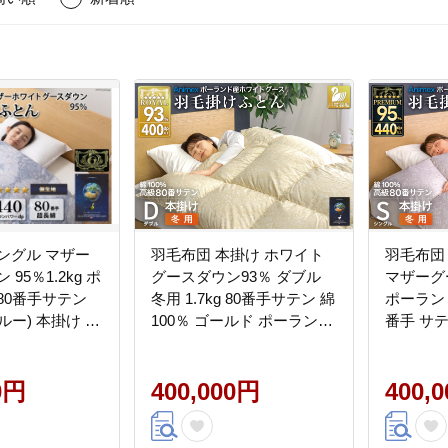
ングル マザー
羽毛布団 本掛け ホワイト
羽毛布団
95％1.2kg ポ
グースダウン93％ ダブル
マザーグ
80番手サテン
冬用 1.7kg 80番手サテン 綿
ポーランド産
ー) 本掛け /
100％ ゴールド ポーランド
番手 サテン シル
山梨県 韮崎市
産 布団 ふとん 羽毛 羽毛掛
100％ 
] 羽毛 布団 羽毛
け布団 寝具 ロイヤルゴー
毛掛け布
け布団
0円
ルド 400dp 収納袋付 日本
400,000円
ムゴールド
400,
製 国産 増量 [川村羽毛 山梨
毛 山梨県 
県 韮崎市 20745139]