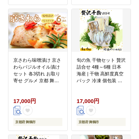
京さわら味噌漬け 京さ
旬の魚 干物セット 贅沢
わらバジルオイル漬け
詰合せ 4種～6種 日本
セット 各3切れ お取り
海産 | 干物 高鮮度真空
寄せ グルメ 京都 舞鶴
パック 冷凍 個包装 ギ
京鰆 鰆 味噌漬け オイ
フト 贈答用 舞鶴 舞鶴
ル漬 海鮮 魚 加工品 お
市 京都
17,000円
17,000円
かず 一品 魚料理 和食
洋風 熨斗 贈答 ギフト
京都府 舞鶴市
京都府 舞鶴市