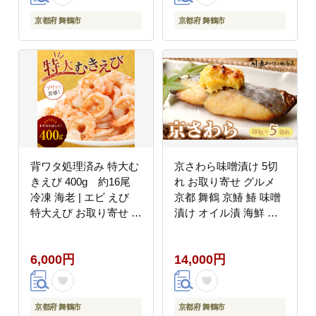
冷凍 IQF凍結 子供が食
冷凍 IQF凍結 子供が食
べやすい魚 骨なし魚 焼
べやすい魚 骨なし魚 焼
京都府 舞鶴市
京都府 舞鶴市
くだけ 揚げるだけ 共働
くだけ 揚げるだけ 共働
き家庭 忙しい日の夕食
き家庭 忙しい日の夕食
魚不足解消 おかずセッ
魚不足解消 おかずセッ
ト
ト
背ワタ処理済み 特大む
京さわら味噌漬け 5切
きえび 400g 約16尾
れ お取り寄せ グルメ
冷凍 海老 | エビ えび
京都 舞鶴 京鰆 鰆 味噌
特大えび お取り寄せ お
漬け オイル漬 海鮮 魚
せち 大粒 むきえび む
加工品 おかず 一品 魚
きエビ むき身 背わたな
料理 和食 熨斗 贈答 ギ
6,000円
14,000円
し 処理済 下ごしらえ不
フト
要 簡単 簡単調理 便利
京都府 舞鶴市
京都府 舞鶴市