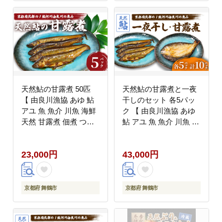
天然鮎の甘露煮 50匹
天然鮎の甘露煮と一夜
【 由良川漁協 あゆ 鮎
干しのセット 各5パッ
アユ 魚 魚介 川魚 海鮮
ク 【 由良川漁協 あゆ
天然 甘露煮 佃煮 つく
鮎 アユ 魚 魚介 川魚 海
だ煮 姿煮 大人 贅沢 お
鮮 天然 鮎の甘露煮 甘
つまみ 酒の肴 珍味 舞
露煮 佃煮 つくだ煮 姿
23,000円
43,000円
鶴 京都 】
煮 干物 一夜干し 鮎の
干物 大人 贅沢 おつま
み 酒の肴 珍味 舞鶴 京
都 】
京都府 舞鶴市
京都府 舞鶴市