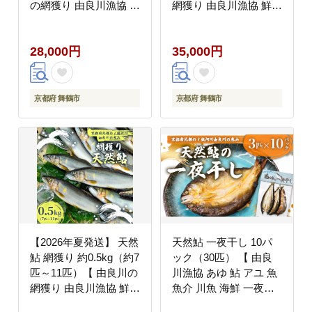
の網獲り 由良川漁協 鮮
網獲り 由良川漁協 鮮魚
魚 生魚 活魚 あゆ 鮎 新
生魚 活魚 あゆ 鮎 新鮮
鮮 魚 さかな 直送 舞鶴
魚 さかな 直送 舞鶴 京
28,000円
35,000円
京都 魚介 川魚 塩焼き
都 魚介 川魚 塩焼き 生
生あゆ 】
あゆ 】
京都府 舞鶴市
京都府 舞鶴市
【2026年夏発送】 天然
天然鮎 一夜干し 10パ
鮎 網獲り 約0.5kg（約7
ック（30匹） 【 由良
匹～11匹）【 由良川の
川漁協 あゆ 鮎 アユ 魚
網獲り 由良川漁協 鮮魚
魚介 川魚 海鮮 一夜干
生魚 活魚 あゆ 鮎 新鮮
し 鮎の一夜干し 干物