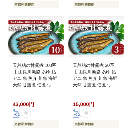
京都府 舞鶴市
京都府 舞鶴市
天然鮎の甘露煮 100匹
天然鮎の甘露煮 30匹
【 由良川漁協 あゆ 鮎
【 由良川漁協 あゆ 鮎
アユ 魚 魚介 川魚 海鮮
アユ 魚 魚介 川魚 海鮮
天然 甘露煮 佃煮 つく
天然 甘露煮 佃煮 つく
だ煮 姿煮 大人 贅沢 お
だ煮 姿煮 大人 贅沢 お
つまみ 酒の肴 珍味 舞
つまみ 酒の肴 珍味 舞
43,000円
15,000円
鶴 京都 】
鶴 京都 】
京都府 舞鶴市
京都府 舞鶴市