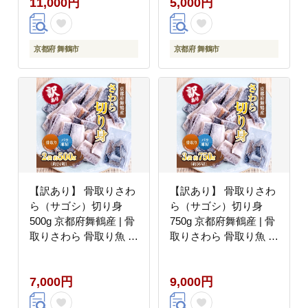
11,000円
5,000円
魚 時短調理 お弁当おか
魚 時短調理 お弁当おか
ず 冷凍ストック 小分け
ず 冷凍ストック 小分け
冷凍 IQF凍結 子供が食
冷凍 IQF凍結 子供が食
べやすい魚 骨なし魚 焼
べやすい魚 骨なし魚 焼
京都府 舞鶴市
京都府 舞鶴市
くだけ 揚げるだけ 共働
くだけ 揚げるだけ 共働
き家庭 忙しい日の夕食
き家庭 忙しい日の夕食
魚不足解消 おかずセッ
魚不足解消 おかずセッ
ト
ト
【訳あり】 骨取りさわ
【訳あり】 骨取りさわ
ら（サゴシ）切り身
ら（サゴシ）切り身
500g 京都府舞鶴産 | 骨
750g 京都府舞鶴産 | 骨
取りさわら 骨取り魚 さ
取りさわら 骨取り魚 さ
わら切り身 サゴシ 京都
わら切り身 サゴシ 京都
府舞鶴産 冷凍魚 訳あり
府舞鶴産 冷凍魚 訳あり
7,000円
9,000円
魚 時短調理 お弁当おか
魚 時短調理 お弁当おか
ず 冷凍ストック 小分け
ず 冷凍ストック 小分け