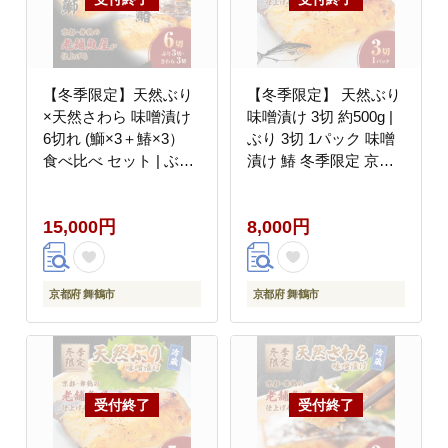
【冬季限定】天然ぶり
【冬季限定】 天然ぶり
×天然さわら 味噌漬け
味噌漬け 3切 約500g |
6切れ (鰤×3＋鰆×3）
ぶり 3切 1パック 味噌
食べ比べ セット | ぶり
漬け 鰆 冬季限定 京都
さわら 各3切 各1パッ
舞鶴 若狭湾 日本海 魚
ク 味噌漬け 鰆 冬季限
漬け魚 冷凍 魚惣菜 海
15,000円
8,000円
定 京都 舞鶴 若狭湾 日
鮮 ギフト 手仕込み 老
本海 魚 漬け魚 冷凍 魚
舗魚屋 無添加 惣菜セッ
惣菜 海鮮 ギフト 手仕
ト ご飯のお供 和食 惣
込み 老舗魚屋 無添加
菜 真空パック
京都府 舞鶴市
京都府 舞鶴市
惣菜セット ご飯のお供
和食 惣菜 真空パック