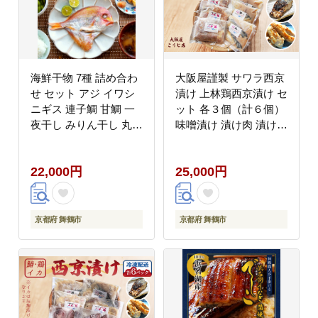
海鮮干物 7種 詰め合わ
大阪屋謹製 サワラ西京
せ セット アジ イワシ
漬け 上林鶏西京漬け セ
ニギス 連子鯛 甘鯛 一
ット 各３個（計６個）
夜干し みりん干し 丸干
味噌漬け 漬け肉 漬け魚
し 干物セット 日本海
鰆 上林鶏 冷凍 グルメ
魚 海鮮 冷凍 お取り寄
焼くだけ お取り寄せ お
22,000円
25,000円
せ
かず 味噌 京都 舞鶴
京都府 舞鶴市
京都府 舞鶴市