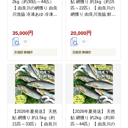
2kg（約30匹～44匹）
鮎 網獲り 約1kg（約15
【 由良川の網獲り 由良
匹～22匹）【 由良川の
川漁協 冷凍あゆ 冷凍鮎
網獲り 由良川漁協 鮮魚
高鮮度 冷凍 あゆ 鮎 魚
生魚 活魚 あゆ 鮎 新鮮
さかな 舞鶴 京都 】
魚 さかな 直送 舞鶴 京
35,000円
20,000円
都 魚介 川魚 塩焼き 生
あゆ 】
京都府 舞鶴市
京都府 舞鶴市
【2026年夏発送】 天然
【2026年夏発送】 天然
鮎 網獲り 約1.5kg（約
鮎 網獲り 約2kg（約30
21匹～33匹）【 由良川
匹～44匹）【 由良川の