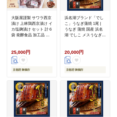
大阪屋謹製 サワラ西京
浜名湖ブランド「でし
漬け 上林鶏西京漬け イ
こ」うなぎ蒲焼 1尾 |
カ塩麹漬け セット 計６
うなぎ 蒲焼 国産 浜名
袋 発酵食品 加工品 お
湖 でしこ メスうなぎ
かず 冷凍 味噌漬け 魚
浜名湖うなぎ 関東風 う
肉 イカ 焼くだけ お取
な丼 土用の丑の日 高級
25,000円
20,000円
り寄せ グルメ こうじ店
うなぎ 肉厚 ふっくら
冷凍 京都 舞鶴 老舗 専
門店 お取り寄せ グルメ
ギフト 贈答 人気
京都府 舞鶴市
京都府 舞鶴市