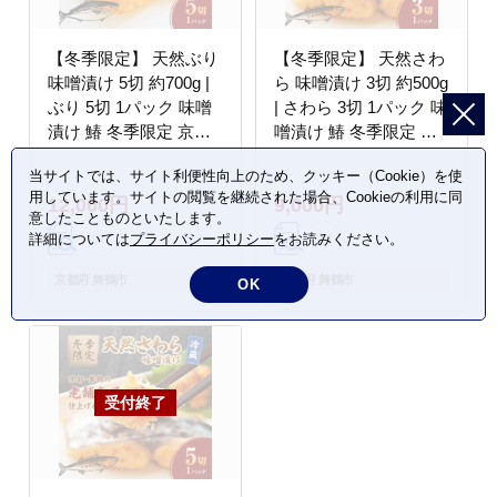
【冬季限定】 天然ぶり
【冬季限定】 天然さわ
味噌漬け 5切 約700g |
ら 味噌漬け 3切 約500g
ぶり 5切 1パック 味噌
| さわら 3切 1パック 味
漬け 鰆 冬季限定 京都
噌漬け 鰆 冬季限定 京
舞鶴 若狭湾 日本海 魚
都 舞鶴 若狭湾 日本海
当サイトでは、サイト利便性向上のため、クッキー（Cookie）を使
漬け魚 冷凍 魚惣菜 海
魚 漬け魚 冷凍 魚惣菜
用しています。サイトの閲覧を継続された場合、Cookieの利用に同
12,000円
9,000円
鮮 ギフト 手仕込み 老
海鮮 ギフト 手仕込み
意したことものといたします。
舗魚屋 無添加 惣菜セッ
老舗魚屋 無添加 惣菜セ
詳細については
プライバシーポリシー
をお読みください。
ト ご飯のお供 和食 惣
ット ご飯のお供 和食
菜 真空パック
惣菜 真空パック
京都府 舞鶴市
京都府 舞鶴市
OK