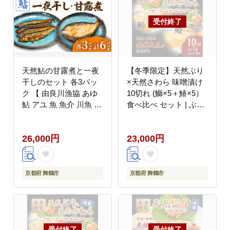
天然鮎の甘露煮と一夜
【冬季限定】天然ぶり
干しのセット 各3パッ
×天然さわら 味噌漬け
ク 【 由良川漁協 あゆ
10切れ (鰤×5＋鰆×5）
鮎 アユ 魚 魚介 川魚 海
食べ比べ セット | ぶり
鮮 天然 鮎の甘露煮 甘
さわら 各5切 各1パッ
露煮 佃煮 つくだ煮 姿
ク 味噌漬け 鰆 冬季限
26,000円
23,000円
煮 干物 一夜干し 鮎の
定 京都 舞鶴 若狭湾 日
干物 大人 贅沢 おつま
本海 魚 漬け魚 冷凍 魚
み 酒の肴 珍味 舞鶴 京
惣菜 海鮮 ギフト 手仕
都 】
込み 老舗魚屋 無添加
京都府 舞鶴市
京都府 舞鶴市
惣菜セット ご飯のお供
和食 惣菜 真空パック