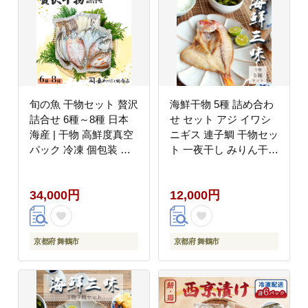
旬の魚 干物セット 贅沢
海鮮干物 5種 詰め合わ
詰合せ 6種～8種 日本
せ セット アジ イワシ
海産 | 干物 高鮮度真空
ニギス 連子鯛 干物セッ
パック 冷凍 個包装 ギ
ト 一夜干し みりん干し
フト 贈答用 舞鶴 舞鶴
日本海 冷凍 魚 海鮮 魚
市 京都
介 お取り寄せ グルメ
34,000円
12,000円
京都府 舞鶴市
京都府 舞鶴市