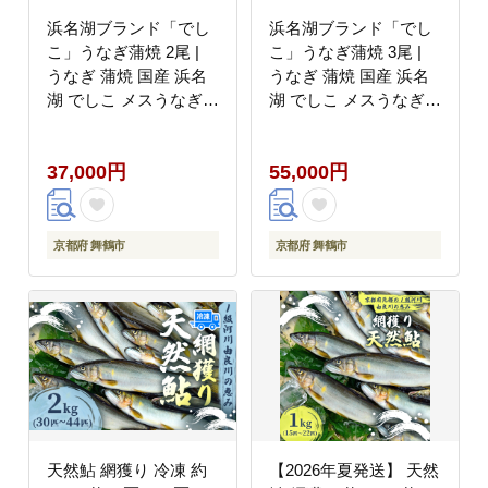
浜名湖ブランド「でし
浜名湖ブランド「でし
こ」うなぎ蒲焼 2尾 |
こ」うなぎ蒲焼 3尾 |
うなぎ 蒲焼 国産 浜名
うなぎ 蒲焼 国産 浜名
湖 でしこ メスうなぎ
湖 でしこ メスうなぎ
浜名湖うなぎ 関東風 う
浜名湖うなぎ 関東風 う
な丼 土用の丑の日 高級
な丼 土用の丑の日 高級
37,000円
55,000円
うなぎ 肉厚 ふっくら
うなぎ 肉厚 ふっくら
冷凍 京都 舞鶴 老舗 専
冷凍 京都 舞鶴 老舗 専
門店 お取り寄せ グルメ
門店 お取り寄せ グルメ
ギフト 贈答 人気
ギフト 贈答 人気
京都府 舞鶴市
京都府 舞鶴市
天然鮎 網獲り 冷凍 約
【2026年夏発送】 天然