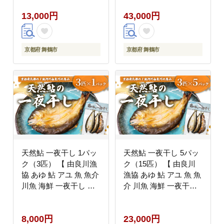
魚 さかな 直送 舞鶴 京
天然 熟成 舞鶴 京都 】
13,000円
43,000円
都 魚介 川魚 塩焼き 生
あゆ 】
京都府 舞鶴市
京都府 舞鶴市
天然鮎 一夜干し 1パッ
天然鮎 一夜干し 5パッ
ク（3匹） 【 由良川漁
ク（15匹） 【 由良川
協 あゆ 鮎 アユ 魚 魚介
漁協 あゆ 鮎 アユ 魚 魚
川魚 海鮮 一夜干し 鮎
介 川魚 海鮮 一夜干し
の一夜干し 干物 天然
鮎の一夜干し 干物 天然
熟成 舞鶴 京都 】
熟成 舞鶴 京都 】
8,000円
23,000円