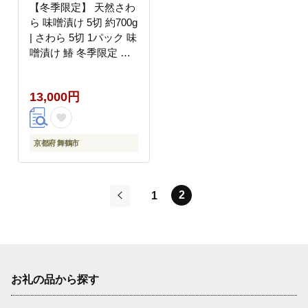
【冬季限定】 天然さわ
ら 味噌漬け 5切 約700g
| さわら 5切 1パック 味
噌漬け 鰆 冬季限定 京
都 舞鶴 若狭湾 日本海
魚 漬け魚 冷凍 魚惣菜
13,000円
海鮮 ギフト 手仕込み
老舗魚屋 無添加 惣菜セ
ット ご飯のお供 和食
惣菜 真空パック
京都府 舞鶴市
2
1
前
お礼の品から探す