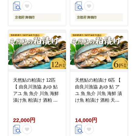
京都府 舞鶴市
京都府 舞鶴市
天然鮎の粕漬け 12匹
天然鮎の粕漬け 6匹 【
【 由良川漁協 あゆ 鮎
由良川漁協 あゆ 鮎 ア
アユ 魚 魚介 川魚 海鮮
ユ 魚 魚介 川魚 海鮮 漬
漬け魚 粕漬け 酒粕 天
け魚 粕漬け 酒粕 天然
然 大人 贅沢 おつまみ
大人 贅沢 おつまみ 酒
酒の肴 珍味 舞鶴 京都
の肴 珍味 舞鶴 京都 】
22,000円
14,000円
】