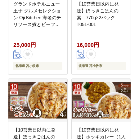
グランドホテルニュー
【10営業日以内に発
王子 グルメセレクショ
送】ほっきごはんの
ン Oji Kitchen 海老のチ
素 770g×2パック
リソース煮とビーフス
T051-001
トロガノフのセット（1
袋2人前）×各2袋
25,000円
16,000円
T048-013-02
北海道 苫小牧市
北海道 苫小牧市
【10営業日以内に発
【10営業日以内に発
送】ほっきごはんの
送】ホッキカレー（1人