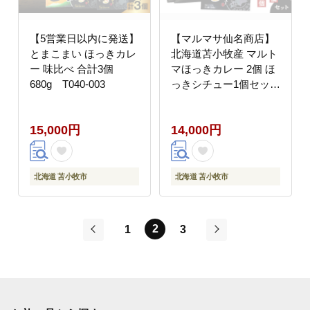
【5営業日以内に発送】
【マルマサ仙名商店】
とまこまい ほっきカレ
北海道苫小牧産 マルト
ー 味比べ 合計3個
マほっきカレー 2個 ほ
680g T040-003
っきシチュー1個セッ
ト T020-003
15,000円
14,000円
北海道 苫小牧市
北海道 苫小牧市
2
1
3
前
次