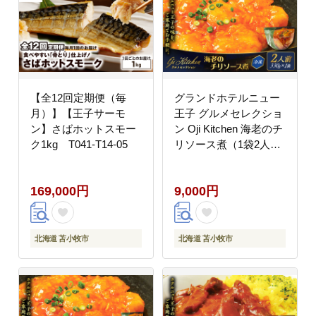
【全12回定期便（毎
グランドホテルニュー
月）】【王子サーモ
王子 グルメセレクショ
ン】さばホットスモー
ン Oji Kitchen 海老のチ
ク1kg T041-T14-05
リソース煮（1袋2人
前）×1袋 T048-011-
01
169,000円
9,000円
北海道 苫小牧市
北海道 苫小牧市