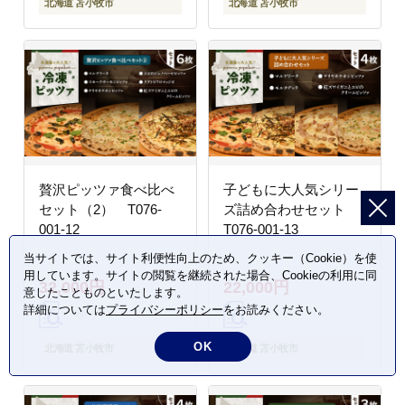
北海道 苫小牧市
北海道 苫小牧市
贅沢ピッツァ食べ比べ
子どもに大人気シリー
セット（2） T076-
ズ詰め合わせセット
001-12
T076-001-13
当サイトでは、サイト利便性向上のため、クッキー（Cookie）を使
用しています。サイトの閲覧を継続された場合、Cookieの利用に同
32,000円
22,000円
意したことものといたします。
詳細については
プライバシーポリシー
をお読みください。
OK
北海道 苫小牧市
北海道 苫小牧市