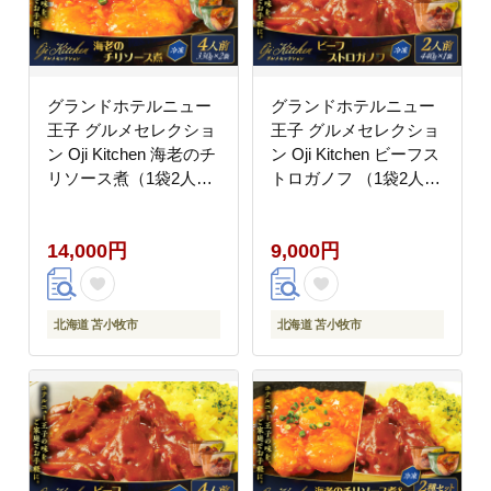
グランドホテルニュー
グランドホテルニュー
王子 グルメセレクショ
王子 グルメセレクショ
ン Oji Kitchen 海老のチ
ン Oji Kitchen ビーフス
リソース煮（1袋2人
トロガノフ （1袋2人
前）×2袋 T048-011-
前）×1袋 T048-012-
02
01
14,000円
9,000円
北海道 苫小牧市
北海道 苫小牧市