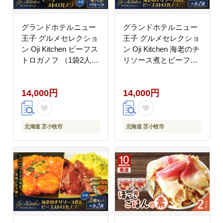
グランドホテルニュー
グランドホテルニュー
王子 グルメセレクショ
王子 グルメセレクショ
ン Oji Kitchen ビーフス
ン Oji Kitchen 海老のチ
トロガノフ （1袋2人
リソース煮とビーフス
前）×2袋 T048-012-
トロガノフのセット（1
02
袋2人前）×各1袋
14,000円
14,000円
T048-013-01
北海道 苫小牧市
北海道 苫小牧市