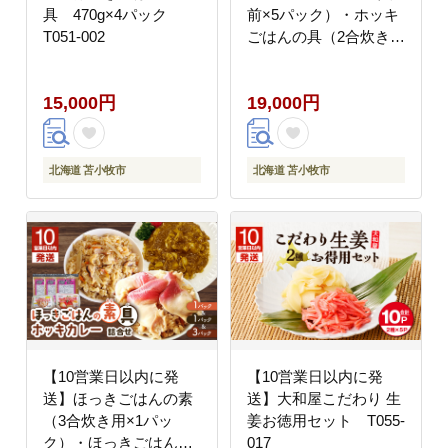
具 470g×4パック
前×5パック）・ホッキ
T051-002
ごはんの具（2合炊き用
×2パック）詰合せ
T051-006
15,000円
19,000円
北海道 苫小牧市
北海道 苫小牧市
【10営業日以内に発
【10営業日以内に発
送】ほっきごはんの素
送】大和屋こだわり 生
（3合炊き用×1パッ
姜お徳用セット T055-
ク）・ほっきごはんの
017