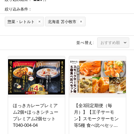
絞り込み条件：
惣菜・レトルト
北海道 苫小牧市
並べ替え:
ほっきカレープレミア
【全3回定期便（毎
ム2個+ほっきシチュー
月）】【王子サーモ
プレミアム2個セット
ン】スモークサーモン
T040-004-04
等5種 食べ比べセッ
ト T041-T08-01