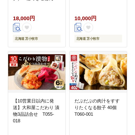
具（2合炊き用×1パッ
ク）・ホッキカレー（1
18,000円
10,000円
人前×3パック）詰合
せ T051-007
北海道 苫小牧市
北海道 苫小牧市
【10営業日以内に発
だぶだぶの肉汁をすす
送】大和屋こだわり 漬
りたくなる餃子 40個
物3品詰合せ T055-
T060-001
018