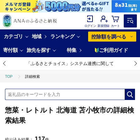
ログイン
新規登録
カート
カテゴリ
地域
ランキング
控除額を調べる
寄付額
旅先を探す
特集
ご利用ガイド
「ふるさとチョイス」システム連携に関して
TOP
詳細検索
惣菜・レトルト 北海道 苫小牧市の詳細検
索結果
117
絞り込み結果：
件