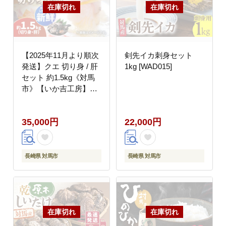
【2025年11月より順次
剣先イカ刺身セット
発送】クエ 切り身 / 肝
1kg [WAD015]
セット 約1.5kg《対馬
市》【いか吉工房】
[WBO001] アラ くえ ク
エ クエ鍋 鍋 鍋セット
35,000円
22,000円
高級魚 魚 希少 冷凍 長
崎 九州 つしま 対馬市
海鮮 魚介 ちり鍋 新鮮
海の幸 下処理 小分け
長崎県 対馬市
長崎県 対馬市