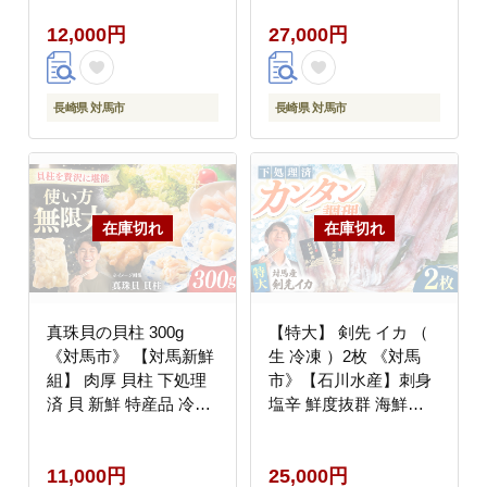
有機肥料 旬 果物 フル
配送 [WCS004]
12,000円
27,000円
ーツ [WBG011]
長崎県 対馬市
長崎県 対馬市
真珠貝の貝柱 300g
【特大】 剣先 イカ （
《対馬市》 【対馬新鮮
生 冷凍 ）2枚 《対馬
組】 肉厚 貝柱 下処理
市》【石川水産】刺身
済 貝 新鮮 特産品 冷凍
塩辛 鮮度抜群 海鮮
配送 [WCS014]
[WAB027]
11,000円
25,000円