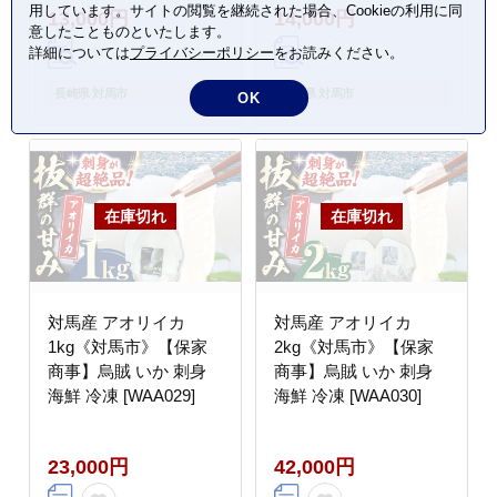
用しています。サイトの閲覧を継続された場合、Cookieの利用に同
13,000円
14,000円
意したことものといたします。
詳細については
プライバシーポリシー
をお読みください。
長崎県 対馬市
長崎県 対馬市
OK
対馬産 アオリイカ
対馬産 アオリイカ
1kg《対馬市》【保家
2kg《対馬市》【保家
商事】烏賊 いか 刺身
商事】烏賊 いか 刺身
海鮮 冷凍 [WAA029]
海鮮 冷凍 [WAA030]
23,000円
42,000円