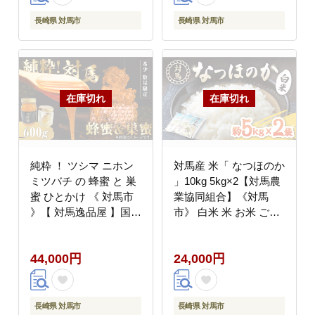
長崎県 対馬市
長崎県 対馬市
純粋 ！ ツシマ ニホン
対馬産 米「 なつほのか
ミツバチ の 蜂蜜 と 巣
」10kg 5kg×2【対馬農
蜜 ひとかけ 《 対馬市
業協同組合】《対馬
》【 対馬逸品屋 】国産
市》 白米 米 お米 ご飯
はちみつ ハニー 希少
ごはん 10kg 10キロ 産
高価 [WAF002]
地直送 ランキング 送料
44,000円
24,000円
無料 贈答用 [WBM001]
長崎県 対馬市
長崎県 対馬市