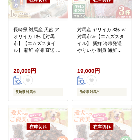
長崎県 対馬産 天然 ア
対馬産 ヤリイカ 3杯 ≪
オリイカ 1杯【対馬
対馬市≫【エムズスタ
市】【エムズスタイ
イル】 新鮮 冷凍発送
ル】 新鮮 冷凍 直送 イ
やりいか 刺身 海鮮
カ 水イカ 刺身 煮付け
[WCN004]
[WCN003]
20,000円
19,000円
長崎県 対馬市
長崎県 対馬市