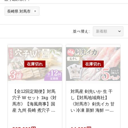
長崎県 対馬市
並べ替え:
【全12回定期便】対馬
対馬産 剣先いか 生 干
穴子 W セット 1kg《対
し【対馬地域商社】
馬市》【海風商事】国
《対馬市》剣先イカ 甘
産 九州 長崎 煮穴子 白
い 冷凍 新鮮 海鮮 一夜
焼き [WAD043]
干し おつまみ 海の幸
[WAC017]