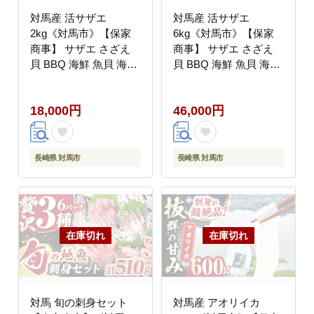
対馬産 活サザエ
対馬産 活サザエ
2kg《対馬市》【保家
6kg《対馬市》【保家
商事】 サザエ さざえ
商事】 サザエ さざえ
貝 BBQ 海鮮 魚貝 海産
貝 BBQ 海鮮 魚貝 海産
物 [WAA015]
物 [WAA016]
18,000円
46,000円
長崎県 対馬市
長崎県 対馬市
対馬 旬の刺身セット
対馬産 アオリイカ