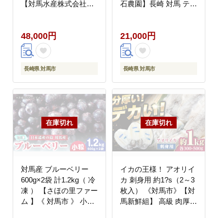
【対馬水産株式会社】
石農園】長崎 対馬 ティ
対馬 新鮮 とろ あなご
ー お茶 飲料 飲み物
ふわふわ 煮穴子 冷凍
[WBE013] スピード発
48,000円
21,000円
海鮮 [WAV017]
送 最速発送 最短発送
長崎県 対馬市
長崎県 対馬市
対馬産 ブルーベリー
イカの王様！ アオリイ
600g×2袋 計1.2kg（ 冷
カ 刺身用 約1?s（2～3
凍 ） 【さほの里ファー
枚入） 《対馬市》【対
ム 】《 対馬市 》 小
馬新鮮組】 高級 肉厚
粒 離島 対馬 無農薬
水いか 新鮮 海鮮 冷凍