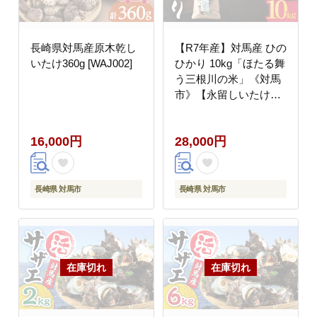
長崎県対馬産原木乾し
【R7年産】対馬産 ひの
いたけ360g [WAJ002]
ひかり 10kg「ほたる舞
う三根川の米」《対馬
市》【永留しいたけ農
園】 米 お米 ご飯 ごは
ん 白米 10kg 10キロ 産
16,000円
28,000円
地直送 ランキング 送料
無料 贈答用 [WAJ003]
長崎県 対馬市
長崎県 対馬市