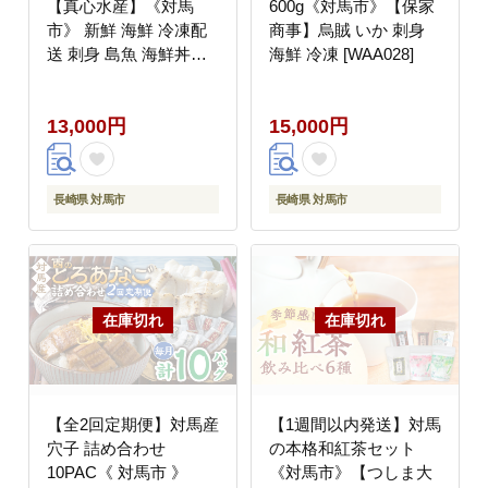
【真心水産】《対馬
600g《対馬市》【保家
市》 新鮮 海鮮 冷凍配
商事】烏賊 いか 刺身
送 刺身 島魚 海鮮丼
海鮮 冷凍 [WAA028]
[WAK021]
13,000円
15,000円
長崎県 対馬市
長崎県 対馬市
【全2回定期便】対馬産
【1週間以内発送】対馬
穴子 詰め合わせ
の本格和紅茶セット
10PAC《 対馬市 》
《対馬市》【つしま大