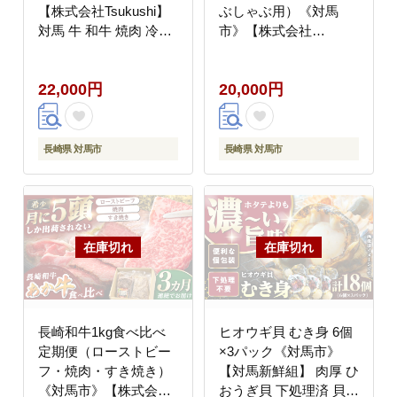
【株式会社Tsukushi】
ぶしゃぶ用）《対馬
対馬 牛 和牛 焼肉 冷凍
市》【株式会社
配送 [WCR009]
Tsukushi】 対馬 牛 和
牛 すき焼 しゃぶしゃぶ
22,000円
20,000円
鍋 冷凍配送 [WCR010]
長崎県 対馬市
長崎県 対馬市
長崎和牛1kg食べ比べ
ヒオウギ貝 むき身 6個
定期便（ローストビー
×3パック《対馬市》
フ・焼肉・すき焼き）
【対馬新鮮組】 肉厚 ひ
《対馬市》【株式会社
おうぎ貝 下処理済 貝