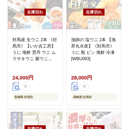
対馬産 生ウニ 2本 《対
漁師の 塩ウニ 2本 【漁
馬市》【いか吉工房】
昇丸水産】《対馬市》
うに 海鮮 雲丹 ウニ ム
うに 瓶 ビン 海鮮 冷凍
ラサキウニ 紫ウニ
[WBU003]
[WBO004]
24,000円
28,000円
長崎県 対馬市
長崎県 対馬市