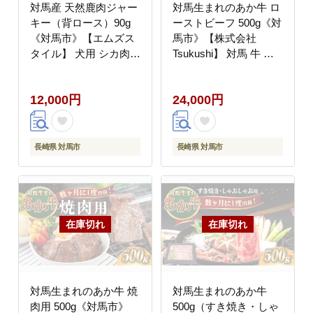
対馬産 天然鹿肉ジャー
対馬生まれのあか牛 ロ
キー（背ロース）90g
ーストビーフ 500g《対
《対馬市》【エムズス
馬市》【株式会社
タイル】 犬用 シカ肉
Tsukushi】 対馬 牛 牛
ペット イヌ 国産
肉 赤身 加工品 冷凍 真
[WCN009]
空パック [WCR008]
12,000円
24,000円
長崎県 対馬市
長崎県 対馬市
対馬生まれのあか牛 焼
対馬生まれのあか牛
肉用 500g《対馬市》
500g（すき焼き・しゃ