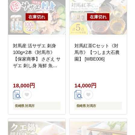
対馬産 活サザエ 刺身
対馬紅茶Cセット《対
100g×2本《対馬市》
馬市》【つしま大石農
【保家商事】 さざえ サ
園】 [WBE006]
ザエ 刺し身 海鮮 魚貝
貝 海産物 [WAA008]
18,000円
14,000円
長崎県 対馬市
長崎県 対馬市