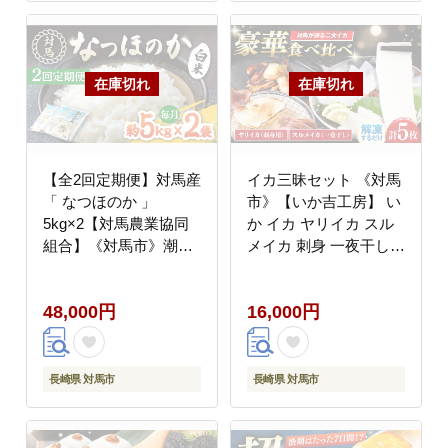
【全2回定期便】対馬産
イカ三昧セット 《対馬
「 なつほのか 」
市》【いか吉工房】 い
5kg×2【対馬農業協同
か イカ ヤリイカ スル
組合】《対馬市》潮風
メイカ 刺身 一夜干し
ご飯 米 ふっくら ツヤ
海鮮 [WBO002]
ツヤ 甘い 弁当 離島 お
48,000円
16,000円
弁当 [WBM015]
長崎県 対馬市
長崎県 対馬市