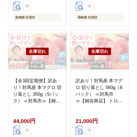
長崎県 対馬市
長崎県 対馬市
【全3回定期便】訳あ
訳あり！対馬産 本マグ
り！対馬産 本マグロ 切
ロ 切り落とし 560g（8
り落とし 350g（5パッ
パック） ≪対馬市
ク） ≪対馬市≫【桐谷
≫【桐谷商店】 トロの
商店】 トロの華 冷凍
華 冷凍 新鮮 海鮮 小分
新鮮 海鮮 小分け マグ
け マグロ [WAQ031]
44,000円
21,000円
ロ [WAQ020]