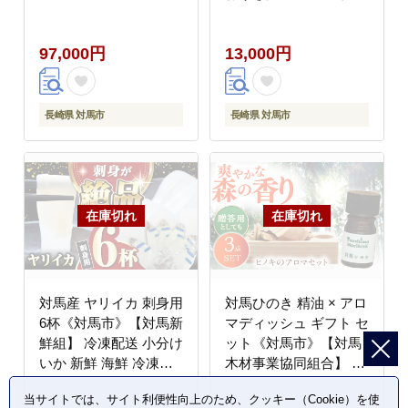
Tsukushi】 冷凍配送 牛
新鮮 特産品 冷凍配送
牛肉 赤身 加工品 冷凍
[WCS001]
97,000円
13,000円
真空パック 詰め合わせ
[WCR011]
長崎県 対馬市
長崎県 対馬市
対馬産 ヤリイカ 刺身用
対馬ひのき 精油 × アロ
6杯《対馬市》【対馬新
マディッシュ ギフト セ
鮮組】 冷凍配送 小分け
ット《対馬市》【対馬
いか 新鮮 海鮮 冷凍配
木材事業協同組合】 対
送 [WCS003]
馬 プレゼント 贈答用
当サイトでは、サイト利便性向上のため、クッキー（Cookie）を使
消臭 アロマ [WDF002]