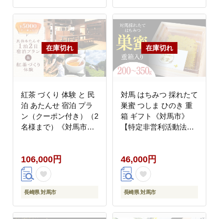
紅茶 づくり 体験 と 民
対馬 はちみつ 採れたて
泊 あたんせ 宿泊 プラ
巣蜜 つしま ひのき 重
ン（クーポン付き）（2
箱 ギフト《対馬市》
名様まで）《対馬市》
【特定非営利活動法人
【つしま大石農園】テ
對馬次世代協議会（対
ィー [WBE011]
馬コノソレ）】九州 長
106,000円
46,000円
崎 スイーツ [WAM014]
長崎県 対馬市
長崎県 対馬市