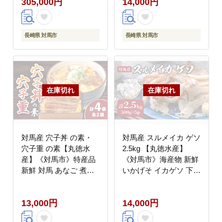
305,000円
14,000円
長崎県 対馬市
長崎県 対馬市
対馬産 穴子丼 の素・
対馬産 スルメイカ ゲソ
穴子重 の素【丸徳水
2.5kg 【丸徳水産】
産】《対馬市》特産品
《対馬市》海産物 新鮮
新鮮 対馬 あなご 煮付
いかげそ イカゲソ 下足
肉厚 簡単調理 海鮮 常
おつまみ BBQ 惣菜 お
温保存 保存食
かず てんぷら
13,000円
14,000円
[WAE010]
[WAE009]