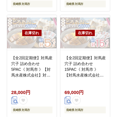
長崎県 対馬市
長崎県 対馬市
【全2回定期便】対馬産
【全2回定期便】対馬産
穴子 詰め合わせ
穴子 詰め合わせ
5PAC《 対馬市 》【対
15PAC《 対馬市 》
馬水産株式会社】対馬
【対馬水産株式会社】
新鮮 とろ あなご ふわ
対馬 新鮮 とろ あなご
ふわ 煮穴子 冷凍 海鮮
ふわふわ 煮穴子 冷凍
28,000円
69,000円
[WAV016]
海鮮 [WAV018]
長崎県 対馬市
長崎県 対馬市