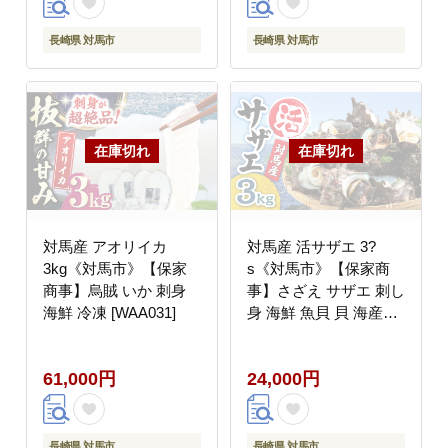
長崎県 対馬市
長崎県 対馬市
対馬産 アオリイカ
対馬産 活サザエ 3?
3kg《対馬市》【保家
s《対馬市》【保家商
商事】烏賊 いか 刺身
事】さざえ サザエ 刺し
海鮮 冷凍 [WAA031]
身 海鮮 魚貝 貝 海産物
[WAA032]
61,000円
24,000円
長崎県 対馬市
長崎県 対馬市