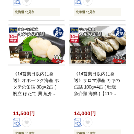
北海道 北見市
北海道 北見市
《14営業日以内に発
《14営業日以内に発
送》オホーツク海産 ホ
送》サロマ湖産 カキの
タテの缶詰 80g×2缶 (
缶詰 100g×4缶 ( 牡蠣
帆立 ほたて 貝 魚介類
魚介類 海鮮 )【114-
海鮮 )【114-0083】
0055】
11,500円
14,000円
北海道 北見市
北海道 北見市