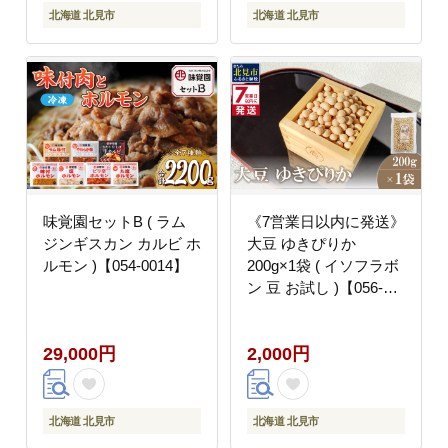
北海道 北見市
北海道 北見市
味覚園セットB ( ラム
《7営業日以内に発送》
ジンギスカン カルビ ホ
大豆 ゆきぴりか
ルモン )【054-0014】
200g×1袋 ( イソフラボ
ン 豆 お試し )【056-
0008】
29,000円
2,000円
北海道 北見市
北海道 北見市