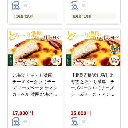
北海道 北見市
北海道 北見市
北海道 とろ～り濃厚。
【北見応援返礼品】北
チーズベーク 大 ( チー
海道 とろ～り濃厚。チ
ズ チーズベーク ティン
ーズベーク 中 ( チーズ
カーベル 濃厚 北海道
チーズベーク ティンカ
ふるさと納税 チーズケ
ーベル 濃厚 北海道 ふ
ーキ 北見市 スイーツ
るさと納税 チーズケー
17,000円
15,000円
お菓子 パイ生地 )
キ 北見市 スイーツ お
【051-0021】
菓子 パイ生地 )【051-
0020-yell】