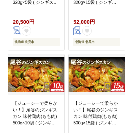
320g×5袋 ( ジンギスカ
320g×15袋 ( ジンギス
ン 鶏肉 鶏もも肉 ニク
カン 鶏肉 鶏もも肉 ニ
肉 味付き )【045-
ク 肉 味付き )【045-
20,500円
52,000円
0066】
0068】
北海道 北見市
北海道 北見市
【ジューシーで柔らか
【ジューシーで柔らか
い！】尾谷のジンギス
い！】尾谷のジンギス
カン 味付鶏肉(もも肉)
カン 味付鶏肉(もも肉)
500g×10袋 ( ジンギス
500g×15袋 ( ジンギス
カン 鶏肉 鶏もも肉 ニ
カン 鶏肉 鶏もも肉 ニ