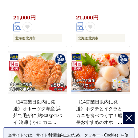
リア 飾り 木製 手作り
プレゼント 北海道 北見
サンタ クリスマス ツリ
市 )【108-0043】
21,000円
21,000円
ー )【108-0041】
北海道 北見市
北海道 北見市
《14営業日以内に発
《14営業日以内に発
送》オホーツク海産 浜
送》ホタテとイクラと
茹で毛がに 約800g×1パ
カニを食べつくす！船
イ 冷凍 ( かに カニ 毛
長おすすめのオホーツ
ガニ 魚介類 蟹 )【114-
ク丼ぶりセット ( オホ
当サイトでは、サイト利便性向上のため、クッキー（Cookie）を使
0032-2026】
ーツク海 ホタテ ほたて