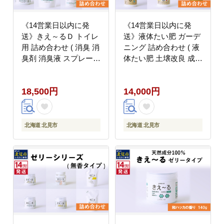
《14営業日以内に発
《14営業日以内に発
送》きえ～るＤ トイレ
送》液体たい肥 ガーデ
用 詰め合わせ ( 消臭 消
ニング 詰め合わせ ( 液
臭剤 消臭液 スプレー
体たい肥 土壌改良 成長
ゼリー トイレ )【084-
促進 植物 家庭菜園 室
0248】
内 ベランダ ガーデニン
18,500円
14,000円
グ 天然成分 )【084-
0245】
北海道 北見市
北海道 北見市