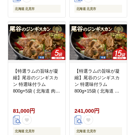
北海道 北見市
北海道 北見市
【特選ラムの旨味が凝
【特選ラムの旨味が凝
縮】尾谷のジンギスカ
縮】尾谷のジンギスカ
ン 特選味付ラム
ン 特選味付ラム
800g×5袋 ( 北海道 肉
800g×15袋 ( 北海道 肉
羊肉 ラム肉 じん ジン
羊肉 ラム肉 じん ジン
ギスカン )【045-
ギスカン )【045-
81,000円
241,000円
0034】
0036】
北海道 北見市
北海道 北見市