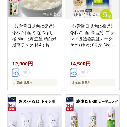
《7営業日以内に発送》
《7営業日以内に発送》
令和7年産 ななつぼし
令和7年産 高品質 (ブラ
極 5kg 北海道産 精白米
ンド協議会認証マーク
最高ランク 特A ( お米
付き) ゆめぴりか 5kg
米 精米 5キロ 北海道産
北海道産 厳撰 精白米 (
精白米 )【080-0104】
お米 米 白米 北海道 精
12,000円
14,500円
米 5キロ 5kg ごはん ラ
イス 特A ふるさと納税
)【080-0089】
北海道 北見市
北海道 北見市