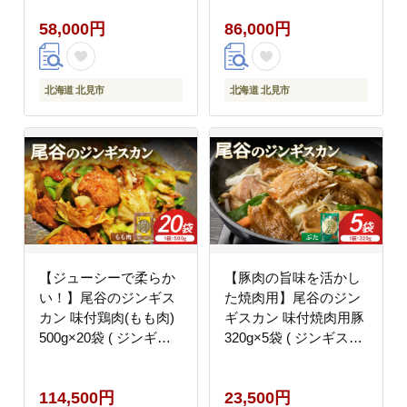
ク 肉 味付き )【045-
ク 肉 味付き )【045-
58,000円
86,000円
0070】
0071】
北海道 北見市
北海道 北見市
【ジューシーで柔らか
【豚肉の旨味を活かし
い！】尾谷のジンギス
た焼肉用】尾谷のジン
カン 味付鶏肉(もも肉)
ギスカン 味付焼肉用豚
500g×20袋 ( ジンギス
320g×5袋 ( ジンギスカ
カン 鶏肉 鶏もも肉 ニ
ン 豚肉 肉 味付き 北海
ク 肉 味付き )【045-
道 )【045-0074】
114,500円
23,500円
0072】