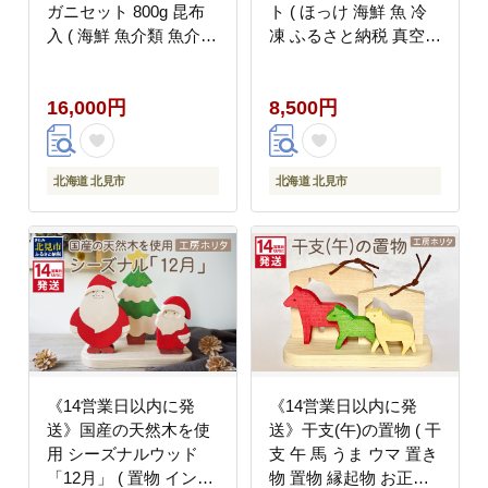
ガニセット 800g 昆布
ト ( ほっけ 海鮮 魚 冷
入 ( 海鮮 魚介類 魚介
凍 ふるさと納税 真空パ
蟹 かに カニ セット 鍋
ック プレゼント お中元
カニ鍋 カニ爪 ズワイガ
お歳暮 贈答 贈り物 )
16,000円
8,500円
ニ かにしゃぶ カット済
【094-0103】
贈答 ギフト 熨斗 のし
ふるさと納税 )【094-
0080-yell】
北海道 北見市
北海道 北見市
《14営業日以内に発
《14営業日以内に発
送》国産の天然木を使
送》干支(午)の置物 ( 干
用 シーズナルウッド
支 午 馬 うま ウマ 置き
「12月」 ( 置物 インテ
物 置物 縁起物 お正月