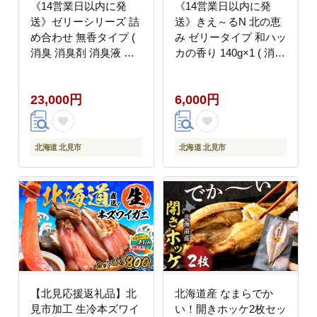
《14営業日以内に発
《14営業日以内に発
送》ゼリーシリーズ 詰
送》きえ～るN 北の恵
め合わせ 無香タイプ (
み ゼリータイプ 和ハッ
消臭 消臭剤 消臭液 ゼ
カの香り 140g×1 ( 消臭
リー 室内 冷蔵庫 キッ
消臭剤 消臭液 ハッカ
チン トイレ 車 クルマ )
和ハッカ 薄荷 ゼリー
23,000円
6,000円
【084-0357】
バイオ バイオ消臭 天然
成分 )【084-0242】
北海道 北見市
北海道 北見市
【北見応援返礼品】北
北海道産 なまらでか
見市加工 生冷本ズワイ
い！開きホッケ2枚セッ