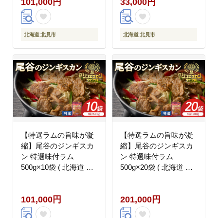
101,000円
33,000円
0026】
0028】
北海道 北見市
北海道 北見市
【特選ラムの旨味が凝
【特選ラムの旨味が凝
縮】尾谷のジンギスカ
縮】尾谷のジンギスカ
ン 特選味付ラム
ン 特選味付ラム
500g×10袋 ( 北海道 肉
500g×20袋 ( 北海道 肉
羊肉 ラム肉 じん ジン
羊肉 ラム肉 じん ジン
ギスカン )【045-
ギスカン )【045-
101,000円
201,000円
0030】
0032】