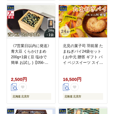
《7営業日以内に発送》
北見の菓子司 羽前屋 た
青大豆 くらかけまめ
まねぎパイ24袋セット
200g×1袋 ( 豆 塩ゆで
( お中元 贈答 ギフト パ
簡単 お試し )【056-
イ ベジスイーツ スイー
0010】
ツ おやつ お菓子 玉ね
ぎ 玉葱 タマネギ たま
2,500円
16,500円
ねぎ )【057-0004】
北海道 北見市
北海道 北見市