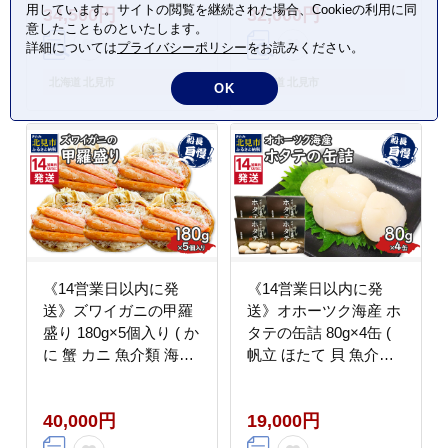
用しています。サイトの閲覧を継続された場合、Cookieの利用に同
34,500円
32,000円
貝 魚介類 カニ かに 蟹
意したことものといたします。
イクラ いくら 魚卵 鮭
詳細については
プライバシーポリシー
をお読みください。
卵 鮭 さけ 海鮮丼 おつ
まみ 冷凍 )【114-
北海道 北見市
北海道 北見市
OK
0088】
《14営業日以内に発
《14営業日以内に発
送》ズワイガニの甲羅
送》オホーツク海産 ホ
盛り 180g×5個入り ( か
タテの缶詰 80g×4缶 (
に 蟹 カニ 魚介類 海鮮
帆立 ほたて 貝 魚介類
)【114-0067】
海鮮 )【114-0084】
40,000円
19,000円