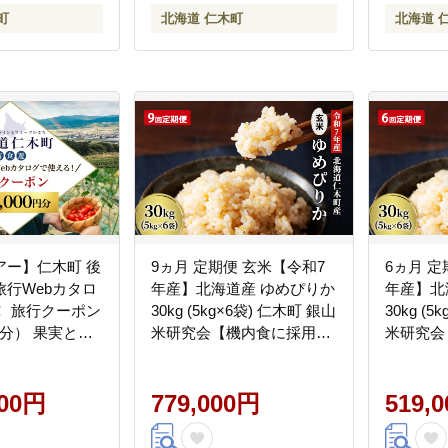
町
北海道 仁木町
北海道 
アー】仁木町 後
9ヵ月 定期便 玄米【令和7
6ヵ月 定
旅行Webカタロ
年産】北海道産 ゆめぴりか
年産】北
！ 旅行クーポン
30kg (5kg×6袋) 仁木町 銀山
30kg (
0円分） 果実とや
米研究会【機内食に採用】
米研究会
 仁木町ステイを
ライス ブランド米 おにぎ
ライス 
券 宿泊券 飲食
り お弁当 産地直送 主食 ご
り お弁当
ビス券 パッケ
000円
飯 朝ごはん 夜ごはん 昼ご
779,000円
飯 朝ご
519,
an Tourism
はん[株式会社 松原米穀]
はん[株式