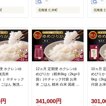
町
北海道 仁木町
北海道 
期便 ホクレンゆ
12ヵ月 定期便 ホクレンゆ
10ヵ月 
無洗米
めぴりか（精米6kg（2kg×3
めぴりか
×3））※チャック
袋）)※チャック付袋 お米
6kg（2
米 ごはん 無洗米
米 ごはん 精米 白米 国産 北
付袋 お米
北海道 こめ コメ
海道 こめ コメ [JA新おた
白米 国産
]
る]
[JA新お
0円
341,000円
301,