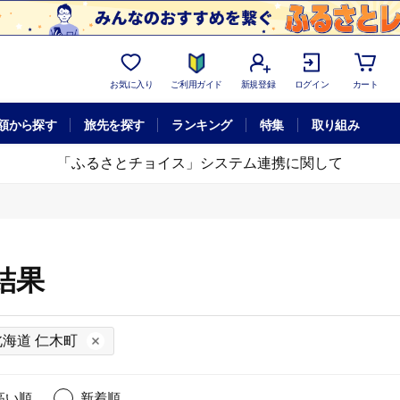
お気に入り
ご利用ガイド
新規登録
ログイン
カート
額から探す
旅先を探す
ランキング
特集
取り組み
「ふるさとチョイス」システム連携に関して
結果
北海道 仁木町
高い順
新着順