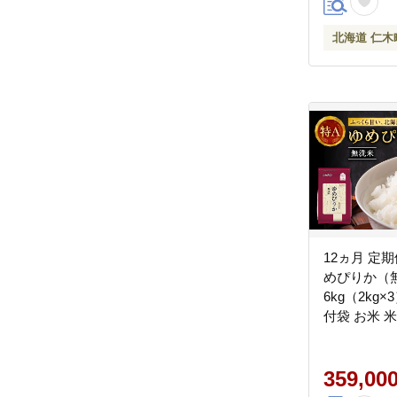
北海道 仁木
12ヵ月 定
めぴりか（
6kg（2kg
付袋 お米 
白米 国産 
[JA新おたる
359,00