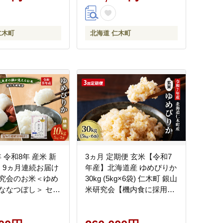
仁木町
北海道 仁木町
年 令和8年 産米 新
3ヵ月 定期便 玄米【令和7
 】9ヵ月連続お届け
年産】北海道産 ゆめぴりか
究会のお米＜ゆめ
30kg (5kg×6袋) 仁木町 銀山
ななつぼし＞ セッ
米研究会【機内食に採用】
g（各5kg×1袋） ご
ライス ブランド米 おにぎ
 白米 精米 ブラン
り お弁当 産地直送 主食 ご
にぎり お弁当 北海
飯 朝ごはん 夜ごはん 昼ご