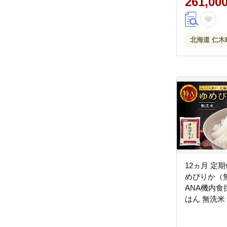
261,00
北海道 仁木
12ヵ月 定
めぴりか（無
ANA機内食
はん 無洗米
道 こめ コメ