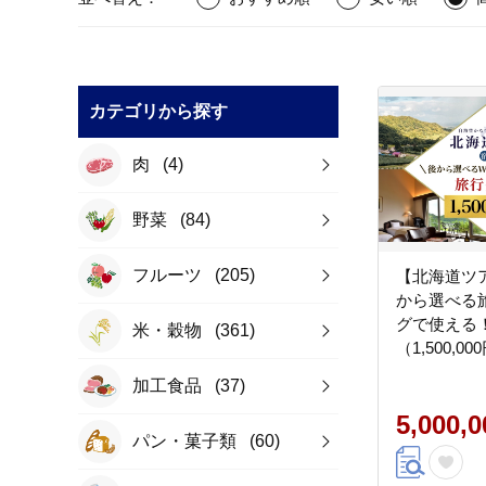
カテゴリから探す
肉
(4)
野菜
(84)
フルーツ
(205)
【北海道ツ
から選べる
グで使える
米・穀物
(361)
（1,500,0
やすらぎの
加工食品
(37)
を満喫！ 旅
食券 体験サ
5,000,
パン・菓子類
(60)
ケージ旅行 [Ja
Association]