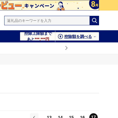
控除上限額まで
控除額を調べる
あと
***,***円
17
13
14
15
16