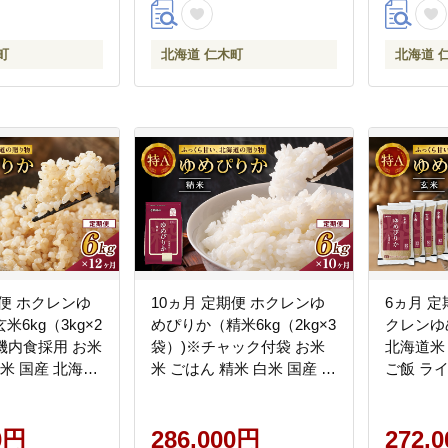
町
北海道 仁木町
北海道 
期便 ホクレンゆ
10ヵ月 定期便 ホクレンゆ
6ヵ月 定期
6kg（3kg×2
めぴりか（精米6kg（2kg×3
クレンゆめ
機内食採用 お米
袋）)※チャック付袋 お米
北海道米
玄米 国産 北海道
米 ごはん 精米 白米 国産 北
ご飯 ラ
JA新おたる]
海道 こめ コメ [JA新おた
主食 お
る]
良い粘り
0円
286,000円
やか 特A
272,