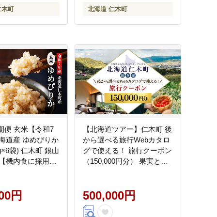
仁木町
北海道 仁木町
期便 玄米【令和7
【北海道ツアー】仁木町 後
海道産 ゆめぴりか
から選べる旅行Webカタロ
5kg×6袋) 仁木町 銀山
グで使える！ 旅行クーポン
【機内食に採用】
（150,000円分） 果実とや
ブランド米 おにぎ
すらぎの里 仁木町ステイを
 産地直送 主食 ご
満喫！ 旅行券 宿泊券 飲食
はん 夜ごはん 昼ご
000円
券 体験サービス券 パッケ
500,000円
会社 松原米穀]
ージ旅行 [Japan Tourism
Association]