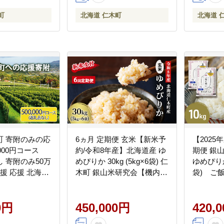
町
北海道 仁木町
北海道 
町 寄附のみの応
6ヵ月 定期便 玄米【新米予
【2025
,000円コース
約/令和8年産】北海道産 ゆ
期便 銀
 寄附のみ50万
めぴりか 30kg (5kg×6袋) 仁
ゆめぴりか＞
支援 応援 北海道
木町 銀山米研究会【機内食
袋) ご飯
木町役場]
に採用】ライス ブランド米
ブランド
おにぎり お弁当 産地直送
当 北海
0円
主食 ご飯[株式会社 松原米
450,000円
はん 夜ご
420,
穀]
式会社 松