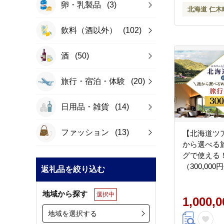
卵・乳製品
(3)
北海道 仁木
飲料（酒以外）
(102)
酒
(50)
旅行・宿泊・体験
(20)
日用品・雑貨
(14)
ファッション
(13)
【北海道ツ
から選べる
グで使える
（300,00
返礼品を絞り込む
すらぎの里
満喫！ 旅行
地域から探す
選択中
券 体験サー
1,000,
ージ旅行 [Jap
地域を選択する
Association]