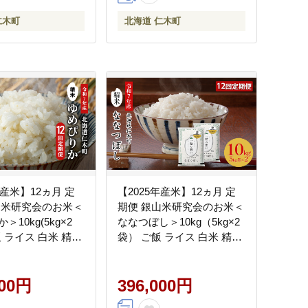
仁木町
北海道 仁木町
年産米】12ヵ月 定
【2025年産米】12ヵ月 定
山米研究会のお米＜
期便 銀山米研究会のお米＜
10kg(5kg×2
ななつぼし＞10kg（5kg×2
 ライス 白米 精米
袋） ご飯 ライス 白米 精米
米 おにぎり お弁
ブランド米 おにぎり お弁
道産 産地直送 朝ご
当 北海道産 産地直送 朝ご
はん 昼ごはん [株
000円
はん 昼ごはん 夜ごはん [株
396,000円
原米穀]
式会社 松原米穀]