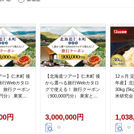
アー】仁木町 後
【北海道ツアー】仁木町 後
12ヵ月 
旅行Webカタロ
から選べる旅行Webカタロ
年産】北
！ 旅行クーポン
グで使える！ 旅行クーポン
30kg (
00円分） 果実と
（900,000円分） 果実とや
米研究会
里 仁木町ステイ
すらぎの里 仁木町ステイを
ライス 
行券 宿泊券 飲
満喫！ 旅行券 宿泊券 飲食
り お弁当
ービス券 パッ
000円
券 体験サービス券 パッケ
3,000,000円
飯 朝ご
1,03
pan Tourism
ージ旅行 [Japan Tourism
はん[株式
Association]