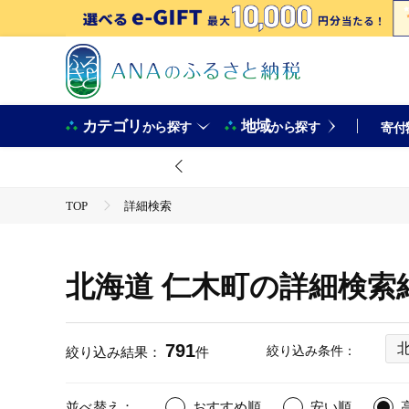
カテゴリ
地域
から探す
から探す
寄付
TOP
詳細検索
北海道 仁木町の詳細検索
791
絞り込み条件：
絞り込み結果：
件
並べ替え：
おすすめ順
安い順