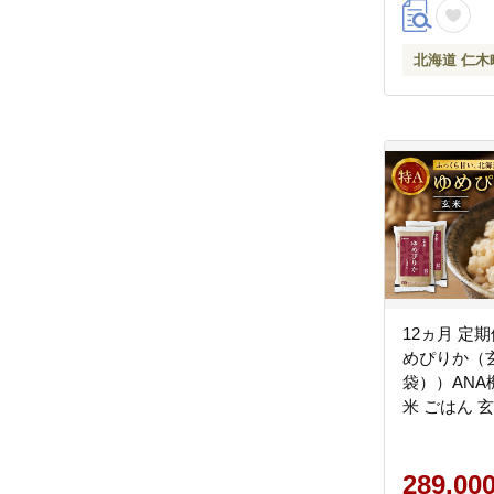
北海道 仁木
12ヵ月 定
めぴりか（玄米
袋））ANA
米 ごはん 
こめ コメ [
289,00