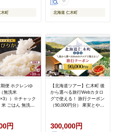
仁木町
北海道 仁木町
定期便 ホクレンゆ
【北海道ツアー】仁木町 後
（無洗米
から選べる旅行Webカタロ
kg×3））※チャック
グで使える！ 旅行クーポン
 米 ごはん 無洗米
（90,000円分） 果実とやす
 北海道 こめ コメ
らぎの里 仁木町ステイを満
たる]
喫！ 旅行券 宿泊券 飲食券
000円
体験サービス券 パッケージ
300,000円
旅行 [Japan Tourism