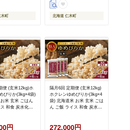
Association]
仁木町
北海道 仁木町
便 (玄米12kg)ホ
隔月6回 定期便 (玄米12kg)
ぴりか(3kg×4袋)
ホクレンゆめぴりか(3kg×4
 お米 玄米 ごはん
袋) 北海道米 お米 玄米 ごは
イス 和食 炭水化物
ん ご飯 ライス 和食 炭水化
にぎり お弁当 ほど
物 主食 おにぎり お弁当 ほ
 豊かな甘み つや
ど良い粘り 豊かな甘み つ
 [JA新おたる]
000円
ややか 特A [JA新おたる]
272,000円