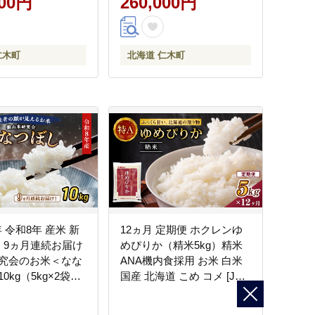
000円
260,000円
式会社 松原米穀]
はん[株式会社 松原米穀]
仁木町
北海道 仁木町
年 令和8年 産米 新
12ヵ月 定期便 ホクレンゆ
 】9ヵ月連続お届け
めぴりか（精米5kg）精米
究会のお米＜なな
ANA機内食採用 お米 白米
0kg（5kg×2袋）
国産 北海道 こめ コメ [JA
ス 白米 精米 ブラ
新おたる]
おにぎり お弁当 北