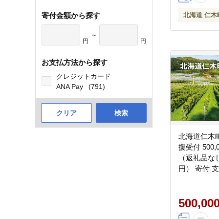
寄付金額から探す
北海道 仁木
～
円
円
お支払方法から探す
クレジットカード
ANA Pay
(791)
クリア
検索
北海道仁木
援受付 500
（返礼品なし
円） 寄付 
仁木町 [仁
500,00