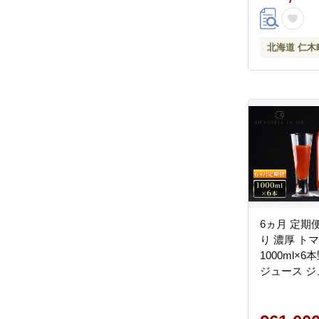
北海道 仁木
6ヵ月 定期便 
り 濃厚 ト
1000ml×
ジュース ジ
さい トマト
式会社コンセ