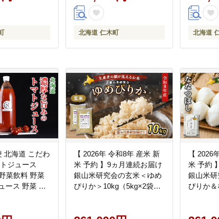
町
北海道 仁木町
北海道 
北海道 こだわ
【 2026年 令和8年 産米 新
【 2026
マトジュース
米 予約 】9ヵ月連続お届け
米 予約
6本野菜飲料 野菜
銀山米研究会の玄米＜ゆめ
銀山米研
ュース 野菜 や
ぴりか＞10kg（5kg×2袋）
ぴりか＆
 食塩不使用 [株
ご飯 ライス ブランド米 お
ト 計10k
ル]
にぎり お弁当 北海道産 産
飯 ライス
地直送 時短 ごはん [株式会
ド米 お