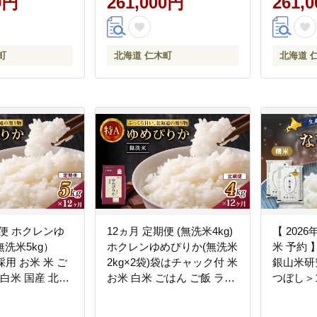
0円
261,000円
261,
社 松原米穀]
道産 [株
町
北海道 仁木町
北海道 
期便 ホクレンゆ
12ヵ月 定期便 (無洗米4kg)
【 2026
洗米5kg）
ホクレンゆめぴりか(無洗米
米 予約
採用 お米 米 ご
2kg×2袋)袋はチャック付 米
銀山米研
 白米 国産 北海
お米 白米 ごはん ご飯 ライ
つぼし＞1
 [JA新おたる]
ス 和食 炭水化物 主食 おに
ご飯 ライ
ぎり お弁当 [JA新おたる]
ンド米 