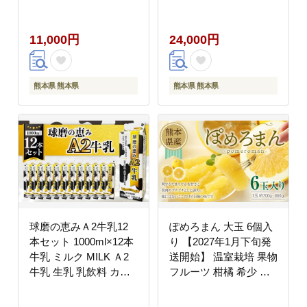
肉 しゃぶしゃぶ
噌麹） 鶏肉 お肉 もも
肉 胸肉 生ハム おつま
11,000円
24,000円
み 惣菜
熊本県 熊本県
熊本県 熊本県
球磨の恵みＡ2牛乳12
ぽめろまん 大玉 6個入
本セット 1000ml×12本
り 【2027年1月下旬発
牛乳 ミルク MILK Ａ2
送開始】 温室栽培 果物
牛乳 生乳 乳飲料 カル
フルーツ 柑橘 希少 文
シウム 熊本県産 球磨
旦系の果物 みかん 玉名
人吉
国産