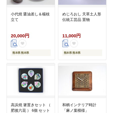
小代焼 醤油差し＆楊枝
めじろおし 天草土人形
立て
伝統工芸品 置物
20,000円
11,000円
熊本県 熊本県
熊本県 熊本県
高浜焼 箸置きセット （
和柄インテリア時計
肥後六花 ） 6個 セット
「麻ノ葉模様」