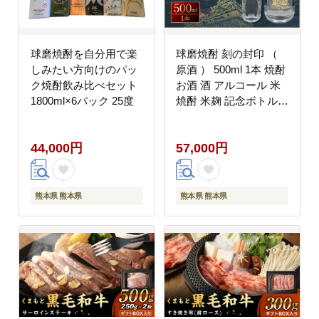
球磨焼酎を自分用で楽
球磨焼酎 刻の封印 （
しみたい方向けのパッ
原酒 ） 500ml 1本 焼酎
ク焼酎飲み比べセット
お酒 酒 アルコール 米
1800ml×6パック 25度
焼酎 米麹 記念ボトル
国産 熊本県産 化粧箱
贈答用 贈答 ギフト
44,000円
57,000円
熊本県 熊本県
熊本県 熊本県