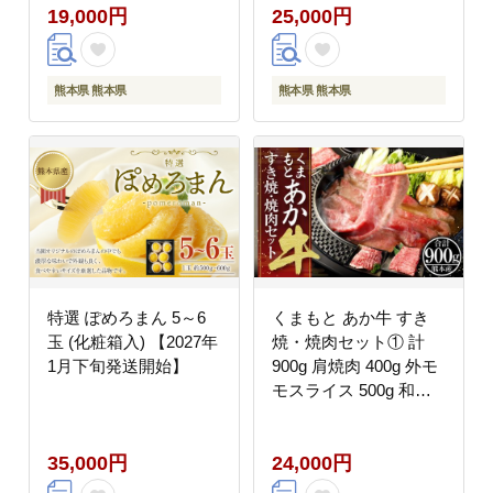
19,000円
25,000円
熊本県 熊本県
熊本県 熊本県
特選 ぽめろまん 5～6
くまもと あか牛 すき
玉 (化粧箱入) 【2027年
焼・焼肉セット① 計
1月下旬発送開始】
900g 肩焼肉 400g 外モ
モスライス 500g 和牛
国産
35,000円
24,000円