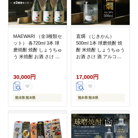
MAEWARI （全3種類セ
直燗 （じきかん）
ット） 各720ml 3本 球
500ml 1本 球磨焼酎 焼
磨焼酎 焼酎 しょうちゅ
酎 米焼酎 しょうちゅう
う 米焼酎 お酒 さけ 酒
お酒 さけ 酒 アルコー
アルコール フルーティ
ル 麹 熊本県 国産
ー セット 熊本県 国産
30,000円
17,000円
熊本県 熊本県
熊本県 熊本県