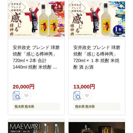
安井政史 ブレンド 球磨
安井政史 ブレンド 球磨
焼酎「感じる樽神輿」
焼酎「感じる樽神輿」
720ml × 2本 合計
720ml × １本 焼酎 米焼
1440ml 焼酎 米焼酎 酒
酎 酒 お酒
お酒
20,000円
13,000円
熊本県 熊本県
熊本県 熊本県