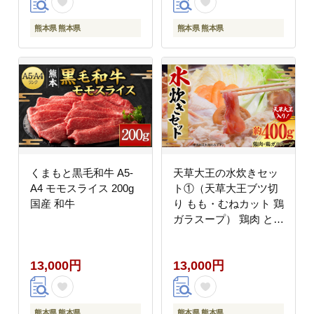
熊本県 熊本県
熊本県 熊本県
くまもと黒毛和牛 A5-
天草大王の水炊きセッ
A4 モモスライス 200g
ト①（天草大王ブツ切
国産 和牛
り もも・むねカット 鶏
ガラスープ） 鶏肉 とり
天草大王 地鶏 もも肉
胸肉 鶏ガラ 水炊き 鍋
13,000円
13,000円
お鍋
熊本県 熊本県
熊本県 熊本県