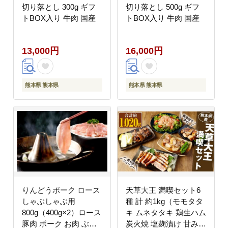
切り落とし 300g ギフ
切り落とし 500g ギフ
トBOX入り 牛肉 国産
トBOX入り 牛肉 国産
13,000円
16,000円
熊本県 熊本県
熊本県 熊本県
りんどうポーク ロース
天草大王 満喫セット6
しゃぶしゃぶ用
種 計 約1kg（モモタタ
800g（400g×2）ロース
キ ムネタタキ 鶏生ハム
豚肉 ポーク お肉 ぶた
炭火焼 塩麹漬け 甘み味