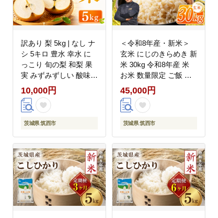
訳あり 梨 5kg | なし ナ
＜令和8年産・新米＞
シ 5キロ 豊水 幸水 に
玄米 にじのきらめき 新
っこり 旬の梨 和梨 果
米 30kg 令和8年産 米
実 みずみずしい 酸味
お米 数量限定 ご飯 ご
甘み 果肉 果汁 たっぷ
はん コメ 白米 ライス
10,000円
45,000円
り 果物 くだもの フル
げんまい ニジノキラメ
ーツ デザート fruit nasi
キ 先行予約 2026年産
先行予約 2026年産 旬
R8産 玄米30kg 玄米30
茨城県 筑西市
茨城県 筑西市
の 果物 旬のフルーツ
キロ 米30kg 30キロ 銘
特産品 茨城県産 関東
柄米 茨城県 筑西市 新
茨城 筑西
生活 応援 kome okome
茨城県産 国産 産地直送
※ 関東 茨城 筑西