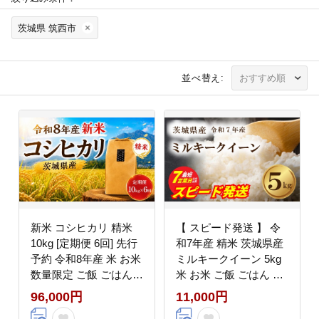
茨城県 筑西市
並べ替え:
新米 コシヒカリ 精米
【 スピード発送 】 令
10kg [定期便 6回] 先行
和7年産 精米 茨城県産
予約 令和8年産 米 お米
ミルキークイーン 5kg
数量限定 ご飯 ごはん
米 お米 ご飯 ごはん コ
コメ 白米 ライス こし
メ 白米 ライス みるき
96,000円
11,000円
ひかり 米10kg 10キロ
ーくいーん ミルキー ク