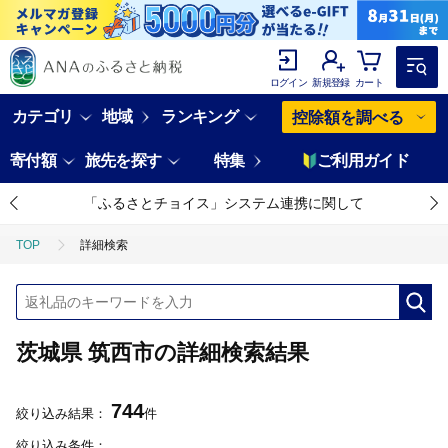
ログイン
新規登録
カート
カテゴリ
地域
ランキング
控除額を調べる
寄付額
旅先を探す
特集
ご利用ガイド
「ふるさとチョイス」システム連携に関して
TOP
詳細検索
茨城県 筑西市の詳細検索結果
744
絞り込み結果：
件
絞り込み条件：