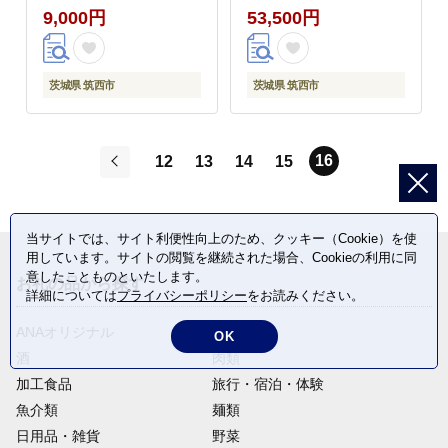
令和7年産 米 お米 ライ
令和7年産 米 お米 ライ
9,000円
53,500円
ス オコメ コメ おにぎ
ス オコメ コメ おにぎ
り おむすび 国産 弁当
り おむすび 国産 弁当
おこめ ※ 送料無料 茨
おこめ ※ 送料無料 茨
茨城県 筑西市
茨城県 筑西市
城県産 R7 5kg 米5kg 5
城県産 R7 30kg 米30kg
キロ 2025年産 こしひ
30キロ 2025年産 こし
かり 白飯 精米 茨城県
ひかり 白飯 精米 茨城
16
12
13
14
15
筑西市 関東 ファームオ
県 筑西市 関東 ファー
アシス prn006
ムオアシス prn007
前
当サイトでは、サイト利便性向上のため、クッキー（Cookie）を使
用しています。サイトの閲覧を継続された場合、Cookieの利用に同
意したことものといたします。
お礼の品から探す
詳細については
プライバシーポリシー
をお読みください。
ANAオリジナル
定期便
OK
酒
肉類
加工食品
旅行・宿泊・体験
魚介類
麺類
日用品・雑貨
野菜