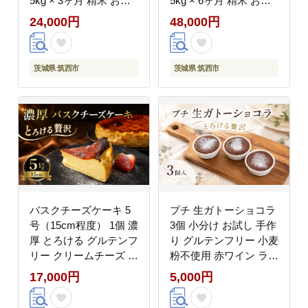
5kg × 3ヶ月 精米 お米
5kg × 6ヶ月 精米 お米
ご飯 ごはん コメ 白米
ご飯 ごはん コメ 白米
24,000円
48,000円
ライス ニジノキラメキ
ライス ニジノキラメキ
新米5kg 三ヶ月 3か月
新米5kg 六ヶ月 6か月
三か月 銘柄米 茨城県
六か月 銘柄米 茨城県
茨城県 筑西市
茨城県 筑西市
2026年度 8年度 kome
2026年度 8年度 kome
okome ていきびん
okome ていきびん
teikibin 定期 毎月 連続
teikibin 定期 毎月 連続
国産 産地直送 関東 茨
国産 産地直送 関東 茨
城 筑西市 筑西
城 筑西市 筑西
バスクチーズケーキ 5
プチ 生ガトーショコラ
号（15cm程度） 1個 濃
3個 小分け お試し 手作
厚 とろける グルテンフ
り グルテンフリー 小麦
リー クリームチーズ チ
粉不使用 赤ワイン ラム
ーズケーキ スイーツコ
酒 香り カカオ ガトー
17,000円
5,000円
ンテスト 日本一 手作り
ショコラ カップケーキ
ケーキ 卵 生クリーム
濃厚 ミニ ケーキ チョ