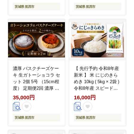
バター 誕生日 バースデ
コ チョコレート ショコ
茨城県 筑西市
茨城県 筑西市
ーケーキ 誕生日ケーキ
ラ 誕生日 バースデーケ
クリスマス クリスマス
ーキ 誕生日ケーキ クリ
ケーキ チーズ 茨城 筑
スマス クリスマスケー
西 関東
キ 関東 茨城 筑西
濃厚 バスクチーズケー
【 先行予約 令和8年産
キ 生ガトーショコラ セ
新米 】 米 にじのきら
ット 2個 5号 （15cm程
めき 10kg ( 5kg × 2袋 )
度） 定期便2回 濃厚 と
令和8年産 スピード発
ろける 生 グルテンフリ
送!! （最短2日～7日程
35,000円
16,000円
ー クリームチーズ チー
度で発送）精米 米 お米
ズケーキ チーズ ショコ
コメ 白米 kome（ 障が
ラ ケーキ ガトーショコ
い者アート パッケージ
茨城県 筑西市
茨城県 筑西市
ラ チョコレート 赤ワイ
）関東 茨城県 筑西市
ン ワイン ラム酒 使用
三ツ星 マイスター