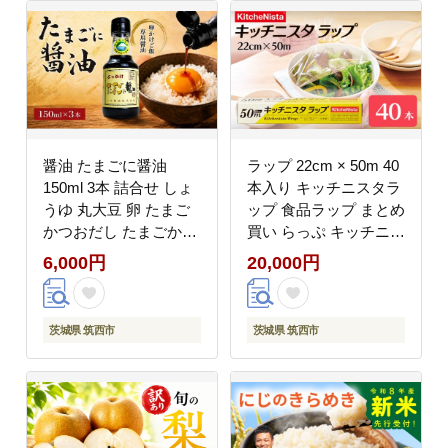
kome okome 茨城県産
梅干し料理 梅干し活用
国産 産地直送 ※ 関東
食卓 梅干し 梅干うめぼ
茨城 筑西
し ウメボシ 茨城県 筑
西市 関東
醤油 たまごに醤油
ラップ 22cm × 50m 40
150ml 3本 詰合せ しょ
本入り キッチニスタラ
うゆ 丸大豆 卵 たまご
ップ 食品ラップ まとめ
かつおだし たまごかけ
買い らっぷ キッチニス
醤油 たまご醤油 めんつ
タ キッチン用品 日用品
6,000円
20,000円
ゆ 卵醤油 TKG 鍋 鍋つ
食品保存 台所用品 消耗
ゆ 調味料 上ホ醤油 明
品 日本製 引っ越し 挨
治6年創業 贈答 関東 茨
拶 粗品 ギフト おすす
茨城県 筑西市
茨城県 筑西市
城県 筑西市 茨城 筑西
め 食品 おにぎり お弁
下館
当 包装 防災 関東 茨城
筑西