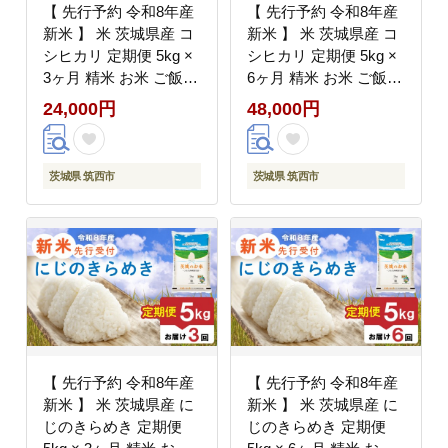
【 先行予約 令和8年産
【 先行予約 令和8年産
新米 】 米 茨城県産 コ
新米 】 米 茨城県産 コ
シヒカリ 定期便 5kg ×
シヒカリ 定期便 5kg ×
3ヶ月 精米 お米 ご飯
6ヶ月 精米 お米 ご飯
ごはん コメ 白米 ライ
ごはん コメ 白米 ライ
24,000円
48,000円
ス こしひかり 新米5kg
ス こしひかり 新米5kg
三ヶ月 3か月 三か月 計
計 30kg 六ヶ月 6か月
15kg 銘柄米 茨城県
六か月 銘柄米 茨城県
茨城県 筑西市
茨城県 筑西市
2026年度 8年度 kome
2026年度 8年度 kome
okome ていきびん
okome ていきびん
teikibin 定期 毎月 連続
teikibin 定期 毎月 連続
国産 産地直送 関東 茨
国産 産地直送 関東 茨
城 筑西市 筑西
城 筑西市 筑西
【 先行予約 令和8年産
【 先行予約 令和8年産
新米 】 米 茨城県産 に
新米 】 米 茨城県産 に
じのきらめき 定期便
じのきらめき 定期便