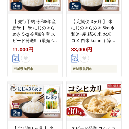
【 先行予約 令和8年産
【 定期便 3ヶ月 】 米
新米 】 米 にじのきら
にじのきらめき 5kg 令
めき 5kg 令和8年産 ス
和8年産 精米 米 お米
ピード発送!! （最短2日
コメ 白米 kome（ 障が
～7日程度で発送）精米
い者アート パッケージ
11,000円
33,000円
米 お米 コメ 白米
）関東 茨城県 筑西市
kome（ 障がい者アー
三ツ星 マイスター
ト パッケージ ）関東
茨城県 筑西市
茨城県 筑西市
茨城県 筑西市 三ツ星
マイスター
【 定期便 6ヶ月 】 米
スピード発送 コシヒカ