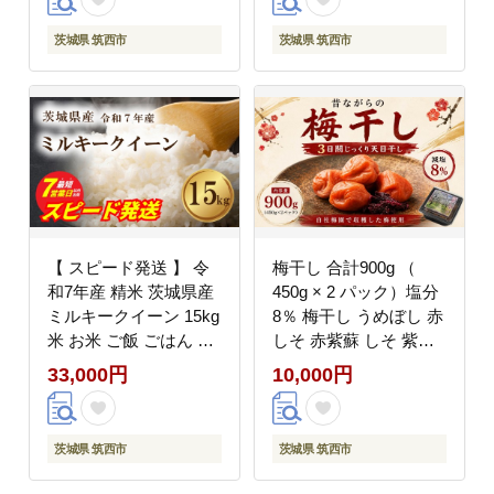
定期便 6回 毎月 銘柄米
イーン 7営業日以内発
新米予約 茨城県 新生活
送 すぐ届く すぐ発送
茨城県 筑西市
茨城県 筑西市
応援 kome okome 茨城
米5kg 5キロ 銘柄米 茨
県産 国産 産地直送 ※
城県 新生活 応援 kome
関東 茨城 筑西
okome 茨城県産 国産
産地直送 ※ 関東 茨城
筑西
【 スピード発送 】 令
梅干し 合計900g （
和7年産 精米 茨城県産
450g × 2 パック）塩分
ミルキークイーン 15kg
8％ 梅干し うめぼし 赤
米 お米 ご飯 ごはん コ
しそ 赤紫蘇 しそ 紫蘇
メ 白米 ライス みるき
梅干し 塩分控えめ 国産
33,000円
10,000円
ーくいーん ミルキー ク
梅干し umeboshi おつ
イーン 7営業日以内発
まみ お弁当 朝食 ご飯
送 すぐ届く すぐ発送
料理 梅割り お酒 和食
茨城県 筑西市
茨城県 筑西市
米15kg 15キロ 銘柄米
お取り寄せ 梅干し 梅干
茨城県 新生活 応援
し 健康食品 梅干し保存