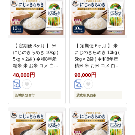
卵 生クリーム バター
mzb019_r8
誕生日 バースデーケー
キ クリスマス クリスマ
スケーキ お祝い 茨城
筑西 関東
【 定期便 3ヶ月 】 米
【 定期便 6ヶ月 】 米
にじのきらめき 10kg (
にじのきらめき 10kg (
5kg × 2袋 ) 令和8年産
5kg × 2袋 ) 令和8年産
精米 米 お米 コメ 白米
精米 米 お米 コメ 白米
kome（ 障がい者アー
kome（ 障がい者アー
48,000円
96,000円
ト パッケージ ）関東
ト パッケージ ）関東
茨城県 筑西市 三ツ星
茨城県 筑西市 三ツ星
マイスター
マイスター
茨城県 筑西市
茨城県 筑西市