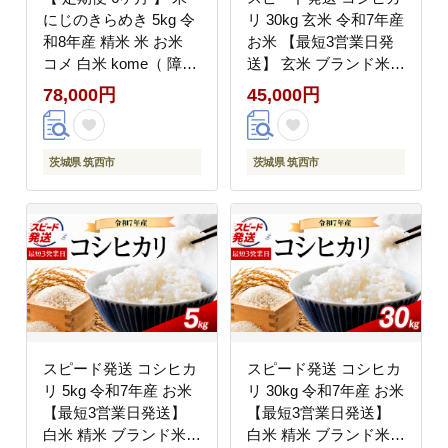
にじのきらめき 5kg 令
リ 30kg 玄米 令和7年産
和8年産 精米 米 お米
お米 【最短3営業日発
コメ 白米 kome（ 障が
送】 玄米 ブランド米
い者アート パッケージ
令和7年産 米 お米 ライ
78,000円
45,000円
）関東 茨城県 筑西市
ス オコメ コメ 玄米ご
三ツ星 マイスター
はん 玄米30kg 国産 弁
当 おこめ ※ 送料無料
茨城県 筑西市
茨城県 筑西市
茨城県産 R7 30kg 米
30kg 30キロ 2025年産
こしひかり げんまい 茨
城県 筑西市 関東 ファ
ームオアシス
スピード発送 コシヒカ
スピード発送 コシヒカ
リ 5kg 令和7年産 お米
リ 30kg 令和7年産 お米
【最短3営業日発送】
【最短3営業日発送】
白米 精米 ブランド米
白米 精米 ブランド米