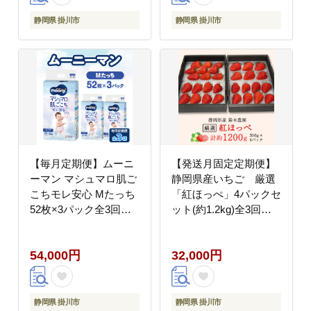
静岡県 掛川市
静岡県 掛川市
【毎月定期便】ムーニ
【発送月固定定期便】
ーマン マシュマロ肌ご
静岡県産いちご 厳選
こちモレ安心 Mたっち
「紅ほっぺ」4パックセ
52枚×3パック全3回
ット(約1.2kg)全3回
【配送不可地域：離
【配送不可地域：離
島・北海道・沖縄県・
島・北海道・沖縄県・
54,000円
32,000円
九州】
東北・中国・四国・九
州】
静岡県 掛川市
静岡県 掛川市