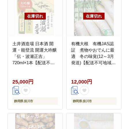
土井酒造場 日本酒 開
有機大根 有機JAS認
運・能登流 開運大吟醸
証 煮物やおでんに最
「伝・波瀬正吉」
適 冬の味覚(12～3月
720ml×1本【配送不可
発送)【配送不可地域：
地域：離島・北海道・
離島・北海道・沖縄
沖縄県・四国・九州】
県】
25,000円
12,000円
静岡県 掛川市
静岡県 掛川市