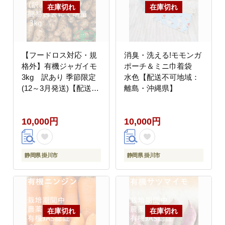
【フードロス対応・規
消臭・洗える!モモンガ
格外】有機ジャガイモ
ポーチ＆ミニ巾着袋
3kg 訳あり 季節限定
水色【配送不可地域：
(12～3月発送)【配送不
離島・沖縄県】
可地域：離島・北海
道・沖縄県】
10,000円
10,000円
静岡県 掛川市
静岡県 掛川市