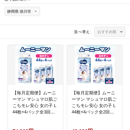
静岡県 掛川市
並べ替え:
【毎月定期便】ムーニ
【毎月定期便】ムーニ
ーマン マシュマロ肌ご
ーマン マシュマロ肌ご
こちモレ安心 女の子 L
こちモレ安心 女の子 L
44枚×4パック全3回
44枚×4パック全2回
【配送不可地域：離
【配送不可地域：離
島・沖縄県】
島・沖縄県】