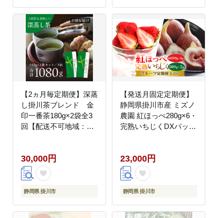
【2ヵ月毎定期便】深蒸
【発送月固定定期便】
し掛川茶ブレンド 金
静岡県掛川市産 ミズノ
印一番茶180g×2袋全3
農園 紅ほっぺ280g×6・
回【配送不可地域：離
完熟いちじくDXパック
島・沖縄県】
全2回【配送不可地域：
離島・北海道・沖縄
30,000円
23,000円
県・東北・四国・九
州】
静岡県 掛川市
静岡県 掛川市