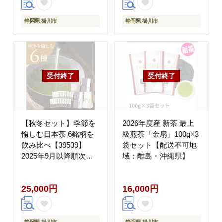
静岡県 掛川市
静岡県 掛川市
【秋冬セット】季節を
2026年度産 新茶 最上
愉しむ日本茶 6銘柄を
級煎茶「金扇」100g×3
飲み比べ【39539】
袋セット【配送不可地
2025年9月以降順次発
域：離島・沖縄県】
送【配送不可地域：離
島・沖縄県】
25,000円
16,000円