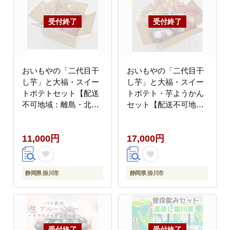
おいもやの「二代目干
おいもやの「二代目干
し芋」と大福・スイー
し芋」と大福・スイー
トポテトセット【配送
トポテト・芋ようかん
不可地域：離島・北海
セット【配送不可地
道・沖縄県・四国・九
域：離島・北海道・沖
州】
縄県・四国・九州】
11,000円
17,000円
静岡県 掛川市
静岡県 掛川市