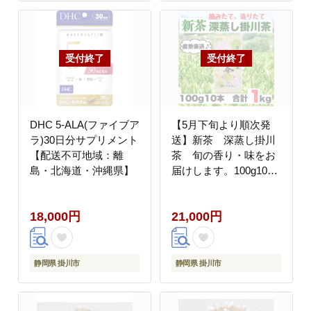
DHC 5-ALA(ファイブア
【5月下旬より順次発
ラ)30日分サプリメント
送】新茶 深蒸し掛川
【配送不可地域：離
茶 旬の香り・味をお
島・北海道・沖縄県】
届けします。100g10
本 合計1kg【配送不
可地域：離島・沖縄
18,000円
21,000円
県】
静岡県 掛川市
静岡県 掛川市