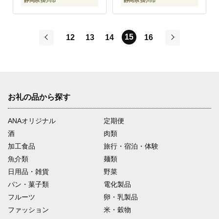
静岡県 掛川市
静岡県 掛川市
15
12
13
14
16
前
次
お礼の品から探す
ANAオリジナル
定期便
酒
肉類
加工食品
旅行・宿泊・体験
魚介類
麺類
日用品・雑貨
野菜
パン・菓子類
電化製品
フルーツ
卵・乳製品
ファッション
米・穀物