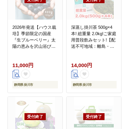
2026年発送【ハウス栽
深蒸し掛川茶 500g×4
培】季節限定の国産
本! 総重量 2.0kg!ご家庭
『生ブルーベリー』太
用普段飲みセット!【配
陽の恵みを沢山浴び新
送不可地域：離島・沖
鮮で大粒。【配送不可
縄県】
地域：離島・北海道・
11,000円
14,000円
沖縄県・四国・九州】
静岡県 掛川市
静岡県 掛川市