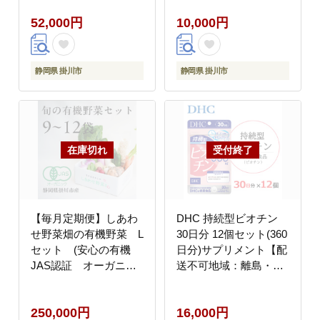
52,000円
10,000円
静岡県 掛川市
静岡県 掛川市
【毎月定期便】しあわ
DHC 持続型ビオチン
せ野菜畑の有機野菜 L
30日分 12個セット(360
セット (安心の有機
日分)サプリメント【配
JAS認証 オーガニッ
送不可地域：離島・北
ク野菜)全12回
海道・沖縄県】
250,000円
16,000円