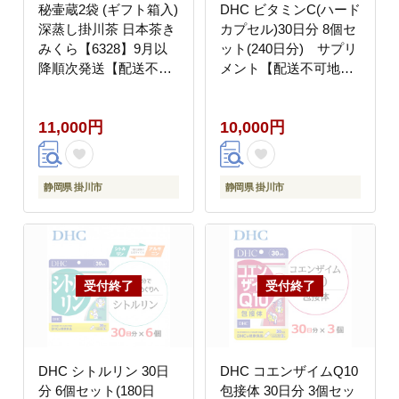
秘壷蔵2袋 (ギフト箱入)
DHC ビタミンC(ハード
深蒸し掛川茶 日本茶き
カプセル)30日分 8個セ
みくら【6328】9月以
ット(240日分) サプリ
降順次発送【配送不可
メント【配送不可地
地域：離島・沖縄県】
域：離島・沖縄県】
11,000円
10,000円
静岡県 掛川市
静岡県 掛川市
DHC シトルリン 30日
DHC コエンザイムQ10
分 6個セット(180日
包接体 30日分 3個セッ