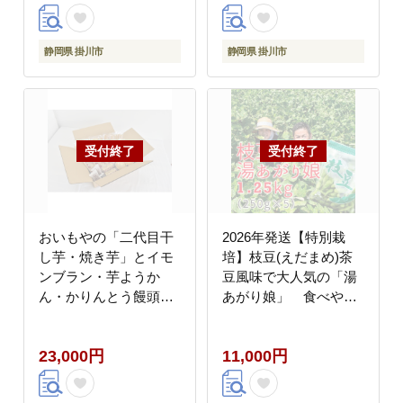
静岡県 掛川市
静岡県 掛川市
おいもやの「二代目干
2026年発送【特別栽
し芋・焼き芋」とイモ
培】枝豆(えだまめ)茶
ンブラン・芋ようか
豆風味で大人気の「湯
ん・かりんとう饅頭セ
あがり娘」 食べやす
ット【配送不可地域：
い小分け!【配送不可地
離島・北海道・沖縄
域：離島・北海道・沖
23,000円
11,000円
県・四国・九州】
縄県・四国・九州】