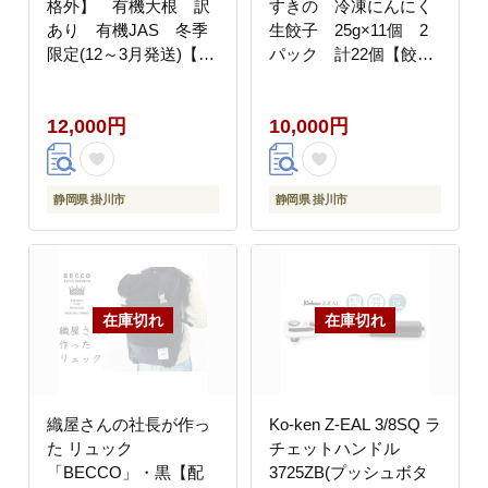
格外】 有機大根 訳
すきの 冷凍にんにく
あり 有機JAS 冬季
生餃子 25g×11個 2
限定(12～3月発送)【配
パック 計22個【餃子
送不可地域：離島・北
のタレ付き】【配送不
海道・沖縄県】
可地域：離島・北海
12,000円
10,000円
道・沖縄県・四国・九
州】
静岡県 掛川市
静岡県 掛川市
織屋さんの社長が作っ
Ko-ken Z-EAL 3/8SQ ラ
た リュック
チェットハンドル
「BECCO」・黒【配
3725ZB(プッシュボタ