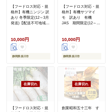
【フードロス対応・規
【フードロス対応・規
格外】有機ニンジン 訳
格外】有機サツマイ
あり 冬季限定(12～3月
モ 訳あり 有機
発送)【配送不可地域：
JAS 期間限定(12～3
離島・北海道・沖縄
月発送)【配送不可地
県】
域：離島・北海道・沖
10,000円
10,000円
縄県】
静岡県 掛川市
静岡県 掛川市
【フードロス対応・規
創業昭和五十三年 す