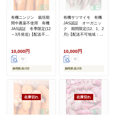
有機ニンジン 栽培期
有機サツマイモ 有機
間中農薬不使用 有機
JAS認証 オーガニッ
JAS認証 冬季限定(12
ク 期間限定(12、1、2
～3月発送)【配送不可
月)【配送不可地域：離
地域：離島・北海道・
島・北海道・沖縄県】
沖縄県】
10,000円
10,000円
静岡県 掛川市
静岡県 掛川市