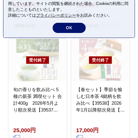
用しています。サイトの閲覧を継続された場合、Cookieの利用に同
12,000円
10,000円
意したことものといたします。
詳細については
プライバシーポリシー
をお読みください。
静岡県 掛川市
静岡県 掛川市
OK
旬の香りを飲み比べ 5
【春セット】季節を愉
種の新茶 満喫セット 合
しむ日本茶 4銘柄を飲
計400g 2026年5月よ
み比べ【39538】2026
り順次発送【39537】
年1月以降順次発送【配
【配送不可地域：離
送不可地域：離島・沖
島・沖縄県】
縄県】
25,000円
17,000円