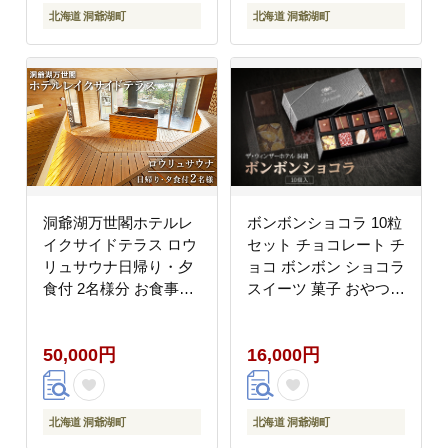
北海道 洞爺湖町
北海道 洞爺湖町
洞爺湖万世閣ホテルレ
ボンボンショコラ 10粒
イクサイドテラス ロウ
セット チョコレート チ
リュサウナ日帰り・夕
ョコ ボンボン ショコラ
食付 2名様分 お食事券
スイーツ 菓子 おやつ
チケット 温泉利用券 日
洋菓子 製菓 ショコラテ
帰りプラン ふるさと納
ィエ オリジナル 贈り物
50,000円
16,000円
税 洞爺湖 観光 体験 絶
ギフト お取り寄せ 送料
景 アクティビティ 旅
無料 ザ・ウィンザーホ
旅行 トラベル ご褒美
テル洞爺 洞爺湖
記念日 癒し ジオパーク
北海道 洞爺湖町
北海道 洞爺湖町
洞爺湖町