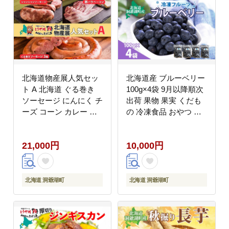
北海道物産展人気セッ
北海道産 ブルーベリー
ト A 北海道 ぐる巻き
100g×4袋 9月以降順次
ソーセージ にんにく チ
出荷 果物 果実 くだも
ーズ コーン カレー ベ
の 冷凍食品 おやつ デ
ーコン シャンシャン 豚
ザート ジュース ヨーグ
肉 粗挽き 物産展 詰め
ルト ジャム スイーツ
21,000円
10,000円
合わせ ギフト お取り寄
簡単 便利 一人暮らし
せ お肉屋 たどころ 送
小分け 製菓 送料無料
料無料
冷凍 北海道 洞爺湖町
北海道 洞爺湖町
北海道 洞爺湖町