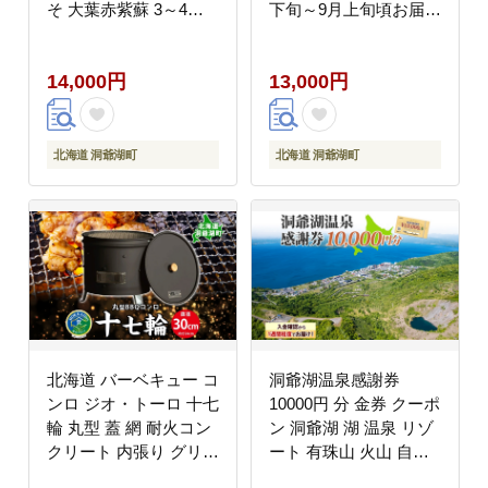
そ 大葉赤紫蘇 3～4倍
下旬～9月上旬頃お届け
濃縮 契約農家 手詰み
大玉トマト tomato 産地
産地直送 ピュアフーズ
直送 農家直送 新鮮 野
14,000円
13,000円
とうや 送料無料
菜 安心 安全 とれたて
完熟 洞爺湖町 送料無料
北海道 洞爺湖町
北海道 洞爺湖町
北海道 バーベキュー コ
洞爺湖温泉感謝券
ンロ ジオ・トーロ 十七
10000円 分 金券 クーポ
輪 丸型 蓋 網 耐火コン
ン 洞爺湖 湖 温泉 リゾ
クリート 内張り グリル
ート 有珠山 火山 自然
BBQ アウトドア ジン
花火 イルミネーション