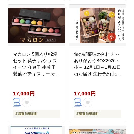
マカロン 5個入り×2箱
旬の野菜詰め合わせ ～
セット 菓子 おやつ ス
ありがとうBOX2026・
イーツ 洋菓子 生菓子
小～ 12月1日～1月31日
製菓 パティスリー オリ
頃お届け 先行予約 北海
ジナル カフェ ティータ
道 野菜 やさい 詰め合
イム 贈り物 ギフト 人
わせ セット 北海道産
17,000円
17,000円
気 土産 お取り寄せ 送
常備菜 加工品 自然栽培
料無料 ザ・ウィンザー
佐々木ファーム 産地直
ホテル洞爺 洞爺湖
送 洞爺湖町
北海道 洞爺湖町
北海道 洞爺湖町