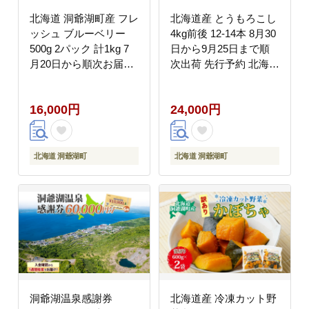
北海道 洞爺湖町産 フレ
北海道産 とうもろこし
ッシュ ブルーベリー
4kg前後 12-14本 8月30
500g 2パック 計1kg 7
日から9月25日まで順
月20日から順次お届け
次出荷 先行予約 北海道
先行予約 北海道産 ブル
トウモロコシ とうきび
ーベリー 果物 果実 フ
旬 完熟 朝もぎ 野菜 産
16,000円
24,000円
ルーツ 新鮮 国産 ベリ
地直送 お取り寄せ 佐々
ー 農作物 お取り寄せ
木ファーム 洞爺湖
冷凍 長期 保存 洞爺湖
町
北海道 洞爺湖町
北海道 洞爺湖町
洞爺湖温泉感謝券
北海道産 冷凍カット野