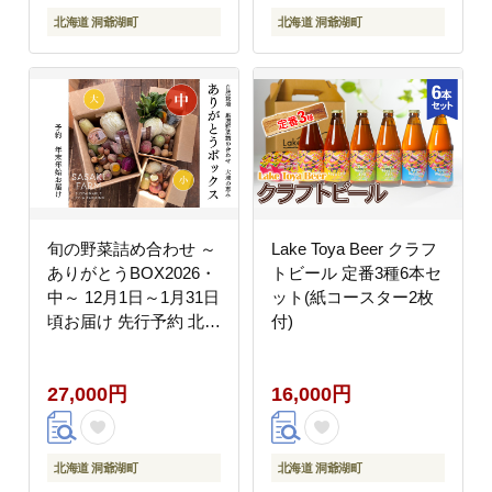
北海道 洞爺湖町
北海道 洞爺湖町
旬の野菜詰め合わせ ～
Lake Toya Beer クラフ
ありがとうBOX2026・
トビール 定番3種6本セ
中～ 12月1日～1月31日
ット(紙コースター2枚
頃お届け 先行予約 北海
付)
道 野菜 やさい 詰め合
わせ セット 北海道産
27,000円
16,000円
常備菜 加工品 自然栽培
佐々木ファーム 産地直
送 洞爺湖町
北海道 洞爺湖町
北海道 洞爺湖町