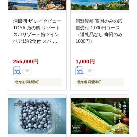
洞爺湖 ザ レイクビュー
洞爺湖町 寄附のみの応
TOYA 乃の風 リゾート
援受付 1,000円コース
スパリゾート館ツイン
（返礼品なし 寄附のみ
ペア1泊2食付 スパ 癒
1000円）
し 観光地 温泉 露天風
呂 サウナ ビュッフェ
255,000円
1,000円
旅行 旅 宿泊券 高級宿
宿 ホテル 送料無料 北
海道 洞爺湖町 ふるさと
納税
北海道 洞爺湖町
北海道 洞爺湖町