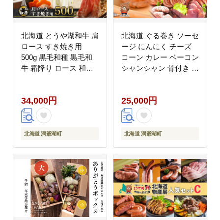
北海道 とうや湖和牛 肩
北海道 ぐる巻き ソーセ
ロース すき焼き用
ージ にんにく チーズ
500g 黒毛和種 黒毛和
コーン カレー ベーコン
牛 霜降り ロース 和牛
シャンシャン 骨付き フ
国産牛 A4ランク 幻の
ランクフルト 豚肉 粗挽
和牛 ブランド牛 牛肉
き 詰め合わせ ギフト
34,000円
25,000円
赤身 甘い すき焼き と
お取り寄せ お肉屋 たど
うや湖農業協同組合 送
ころ 送料無料
料無料
北海道 洞爺湖町
北海道 洞爺湖町