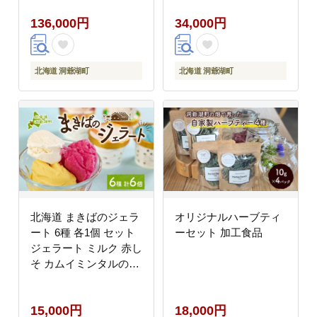
ギスカン 燻製 東洋炉材
旅行 観光 宿泊 施設 北
136,000円
34,000円
送料無料 アウトドアグ
海道 ふるさと納税 絶景
ッズ BBQコンロ
旅 体験
北海道 洞爺湖町
北海道 洞爺湖町
北海道 まきばのジェラ
オリジナルハーブティ
ート 6種 各1個 セット
ーセット 加工食品
ジェラート ミルク 赤し
そ カムイミンタルの塩
とうもろこし かぼちゃ
白花豆 アイスクリーム
15,000円
18,000円
保存料不使用 シャーベ