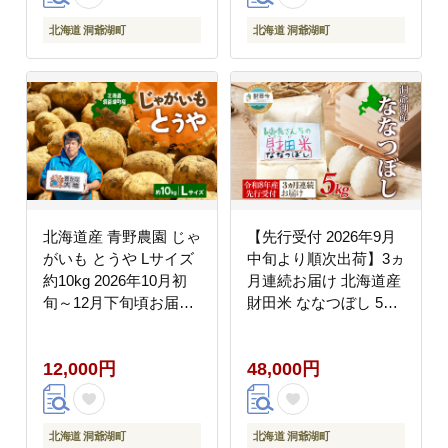
北海道 洞爺湖町
北海道 洞爺湖町
北海道産 青野農園 じゃ
【先行受付 2026年9月
がいも とうや Lサイズ
中旬より順次出荷】3ヵ
約10kg 2026年10月初
月連続お届け 北海道産
旬～12月下旬頃お届け
財田米 ななつぼし 5kg
先行予約 北海道 ジャガ
令和8年産 先行受付
イモ トウヤ 馬鈴薯 ポ
2026年9月中旬よりお
12,000円
48,000円
テト 芋 いも イモ 黄色
届け 数量限定 たからだ
旬 野菜 農作物 産地直
米 お米 米 コメ 精米 北
送 お取り寄せ 国産
海道米 ご飯 ごはん 甘
み 粘り ブランド米 お
北海道 洞爺湖町
北海道 洞爺湖町