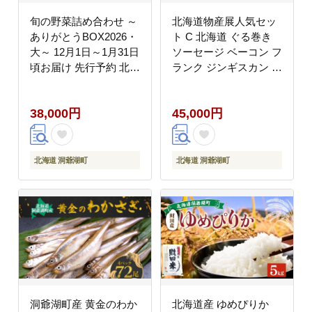
旬の野菜詰め合わせ ～
北海道物産展人気セッ
ありがとうBOX2026・
ト C 北海道 ぐる巻き
大～ 12月1日～1月31日
ソーセージ ベーコン フ
頃お届け 先行予約 北海
ランク ジンギスカン 豚
道 野菜 やさい 詰め合
肉 味噌漬け 和牛 サラ
わせ セット 北海道産
ミ 詰め合わせ ギフト
38,000円
45,000円
常備菜 加工品 自然栽培
お取り寄せ お肉屋 たど
佐々木ファーム 産地直
ころ 送料無料
送 洞爺湖町
北海道 洞爺湖町
北海道 洞爺湖町
洞爺湖町産 黄金のわか
北海道産 ゆめぴりか