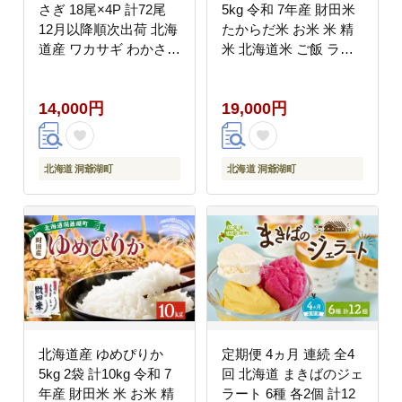
さぎ 18尾×4P 計72尾
5kg 令和 7年産 財田米
12月以降順次出荷 北海
たからだ米 お米 米 精
道産 ワカサギ わかさぎ
米 北海道米 ご飯 ライ
川魚 魚介類 産地直送
ス ブランド米 国産米
冷凍 お取り寄せ グルメ
白米 ギフト お取り寄せ
14,000円
19,000円
料理 天ぷら フライ と
産地直送 宮内農園 送料
うやマルシェ 北海道 洞
無料 北海道 洞爺湖町
爺湖町
北海道 洞爺湖町
北海道 洞爺湖町
北海道産 ゆめぴりか
定期便 4ヵ月 連続 全4
5kg 2袋 計10kg 令和 7
回 北海道 まきばのジェ
年産 財田米 米 お米 精
ラート 6種 各2個 計12