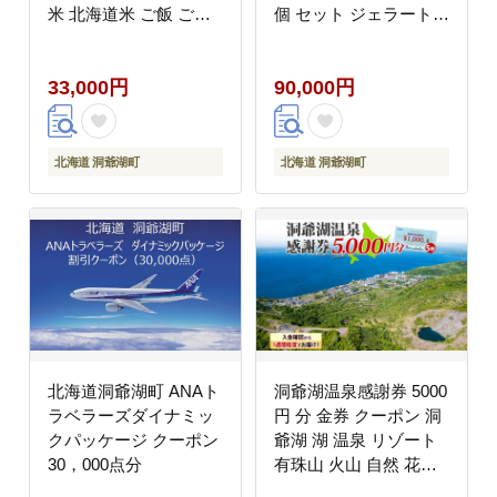
米 北海道米 ご飯 ごは
個 セット ジェラート
ん ライス ブランド米
ミルク 赤しそ カムイミ
国産米 白米 ギフト お
ンタルの塩 とうもろこ
33,000円
90,000円
取り寄せ 産地直送 宮内
し かぼちゃ 白花豆 ア
農園 送料無料 北海道
イスクリーム 保存料不
洞爺湖町
使用
北海道 洞爺湖町
北海道 洞爺湖町
北海道洞爺湖町 ANAト
洞爺湖温泉感謝券 5000
ラベラーズダイナミッ
円 分 金券 クーポン 洞
クパッケージ クーポン
爺湖 湖 温泉 リゾート
30，000点分
有珠山 火山 自然 花火
イルミネーション 旅行