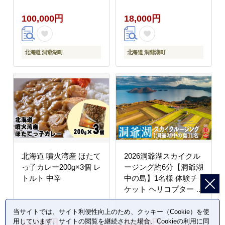
観光 宿泊 施設 北海道
100,000円
18,000円
ふるさと納税 絶景 旅
体験
北海道 洞爺湖町
北海道 洞爺湖町
北海道 噴火湾産 ほたて
2026洞爺湖スカイクル
っ子カレー200g×3個 レ
ージング約6分【洞爺湖
トルト 中辛
中の島】1名様 体験チ
ケット ヘリコプター 空
中散歩 自然 満喫 遊覧
飛行 思い出 景色 北海
当サイトでは、サイト利便性向上のため、クッキー（Cookie）を使
13,000円
33,000円
用しています。サイトの閲覧を継続された場合、Cookieの利用に同
道の自然 ふるさと納税