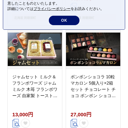
意したことものといたします。
洞爺湖 観光 体験 絶景
詳細については
プライバシーポリシー
をお読みください。
北海道 洞爺湖町
北海道 洞爺湖町
OK
ジャムセット ミルク＆
ボンボンショコラ 10粒
フランボワーズ ジャム
マカロン 5個入り×2箱
ミルク 木苺 フランボワ
セット チョコレート チ
ーズ 自家製 トースト
ョコ ボンボン ショコラ
ヨーグルト 朝食 軽食
スイーツ 菓子 おやつ
贈り物 ギフト 人気 土
洋菓子 製菓 贈り物 ギ
13,000円
27,000円
産 詰め合わせ お取り寄
フト お取り寄せ 送料無
せ 送料無料 ザ・ウィン
料 ザ・ウィンザーホテ
ザーホテル洞爺 洞爺湖
ル洞爺 洞爺湖