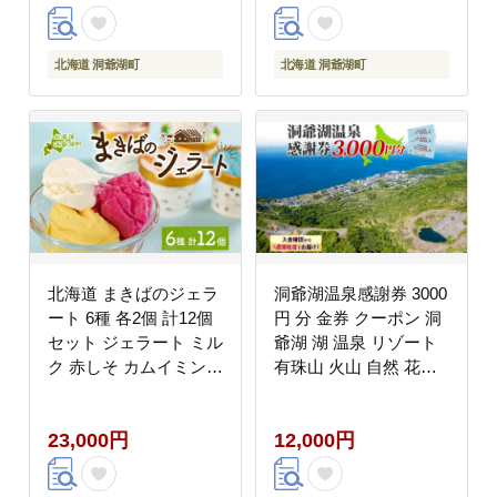
ット 地産地消 アイス
北海道 洞爺湖町
北海道 洞爺湖町
北海道 まきばのジェラ
洞爺湖温泉感謝券 3000
ート 6種 各2個 計12個
円 分 金券 クーポン 洞
セット ジェラート ミル
爺湖 湖 温泉 リゾート
ク 赤しそ カムイミンタ
有珠山 火山 自然 花火
ルの塩 とうもろこし か
イルミネーション 旅行
ぼちゃ 白花豆 アイスク
観光 宿泊 施設 北海道
23,000円
12,000円
リーム 保存料不使用 シ
ふるさと納税 絶景 旅
ャーベット 地産地消
体験