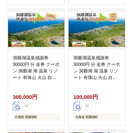
取り寄せ 洞爺湖町
洞爺湖温泉感謝券
洞爺湖温泉感謝券
90000円 分 金券 クーポ
30000円 分 金券 クーポ
ン 洞爺湖 湖 温泉 リゾ
ン 洞爺湖 湖 温泉 リゾ
ート 有珠山 火山 自然
ート 有珠山 火山 自然
花火 イルミネーション
花火 イルミネーション
旅行 観光 宿泊 施設 北
旅行 観光 宿泊 施設 北
300,000円
100,000円
海道 ふるさと納税 絶景
海道 ふるさと納税 絶景
旅 体験
旅 体験
北海道 洞爺湖町
北海道 洞爺湖町