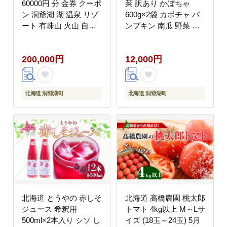
60000円 分 金券 クーポ
菜 訳あり かぼちゃ
ン 洞爺湖 湖 温泉 リゾ
600g×2袋 カボチャ パ
ート 有珠山 火山 自然
ンプキン 南瓜 野菜 冷
花火 イルミネーション
凍食品 アレンジ 料理
旅行 観光 宿泊 施設 北
付け合わせ おかず 惣菜
200,000円
12,000円
海道 ふるさと納税 絶景
簡単 便利 一人暮らし
旅 体験
小分け BBQ キャンプ
弁当 送料無料 冷凍 北
海道 洞爺湖町
北海道 洞爺湖町
北海道 洞爺湖町
北海道 とうやの 赤しそ
北海道 高橋農園 桃太郎
ジュース 希釈用
トマト 4kg以上 M～Lサ
500ml×2本入り シソ し
イズ (18玉～24玉) 5月