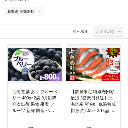
北海道 洞爺湖町
並べ替え:
北海道 訳あり ブルーベ
【数量限定 特別寄附額
リー 400g×2袋 9月以降
最短 3営業日発送】北
順次出荷 果物 果実 フ
海道産 新巻鮭 低温熟成
ルーツ 新鮮 国産 ベリ
切身 約1.95～2.1kg計3
ー 農作物 お取り寄せ
袋(1袋約650～700g/5～
グルメ ギフト 冷凍 長
7切入) 最短配送 北海道