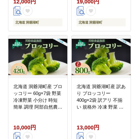
12,000円
19,000円
期 保存 送料無料 とう
秋鮭 小分け 鮭 さけ し
やMarche マルシェ
ゃけ シャケ 中塩 海鮮
冷凍 お弁当 真空パック
おかず 魚貝類 サーモン
北海道 洞爺湖町
北海道 洞爺湖町
サケ
北海道 洞爺湖町産 ブロ
北海道 洞爺湖町産 訳あ
ッコリー 60g×7袋 野菜
り ブロッコリー
冷凍野菜 小分け 時短
400g×2袋 訳アリ 不揃
簡単 調理 阿部自然農園
い 規格外 冷凍 野菜 カ
冷凍 北海道産 カット済
ット野菜 北海道産 国産
み 一人暮らし 送料無料
カレー シチュー お弁当
10,000円
13,000円
洞爺湖町
阿部自然農園 送料無料
洞爺湖町