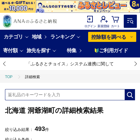
ログイン
新規登録
カート
カテゴリ
地域
ランキング
控除額を調べる
寄付額
旅先を探す
特集
ご利用ガイド
「ふるさとチョイス」システム連携に関して
TOP
詳細検索
北海道 洞爺湖町の詳細検索結果
493
絞り込み結果：
件
絞り込み条件：