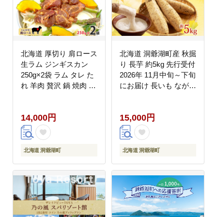
北海道 厚切り 肩ロース
北海道 洞爺湖町産 秋掘
生ラム ジンギスカン
り 長芋 約5kg 先行受付
250g×2袋 ラム タレ た
2026年 11月中旬～下旬
れ 羊肉 贅沢 鍋 焼肉 ジ
にお届け 長いも ながい
ューシー おかず 本格的
も 芋 山芋 山うなぎ と
簡単 調理 グルメ お取
ろろ ステーキ 万能 旬
14,000円
15,000円
り寄せ お肉屋 たどころ
秋 野菜 根菜 常温 塩田
送料無料
農園
北海道 洞爺湖町
北海道 洞爺湖町