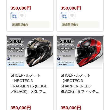
フルフェイス フェイス
｜フルフェイス フェイ
350,000円
350,000円
カバー バイク ツーリン
スカバー バイク ツーリ
グ ショウエイ [1882]
ング ショウエイ [1883]
茨城県 稲敷市
茨城県 稲敷市
SHOEIヘルメット
SHOEIヘルメット
「NEOTEC 3
【NEOTEC 3
FRAGMENTS (BEIGE
SHARPEN (RED／
／BLACK)」XXL フィ
BLACK)】S フィッティ
ッティングチケット付
ングチケット付き｜フ
き｜フルフェイス フェ
ェイスカバー システム
350,000円
350,000円
イスカバー バイク ツー
ネオテック シャープン