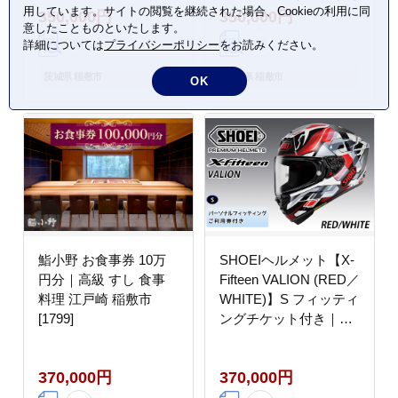
用しています。サイトの閲覧を継続された場合、Cookieの利用に同
350,000円
350,000円
イスカバー システム ネ
オーダーカーテン おし
意したことものといたします。
オテック シャープン バ
ゃれ モダン 制作券 チ
詳細については
プライバシーポリシー
をお読みください。
イク ツーリング ショウ
ケット [2326]
エイ [2044]
茨城県 稲敷市
茨城県 稲敷市
OK
鮨小野 お食事券 10万
SHOEIヘルメット【X-
円分｜高級 すし 食事
Fifteen VALION (RED／
料理 江戸崎 稲敷市
WHITE)】S フィッティ
[1799]
ングチケット付き｜エ
ックスフィフティーン
ヴァリオン フルフェイ
370,000円
370,000円
ス バイク ツーリング
レーサー ショウエイ ヘ