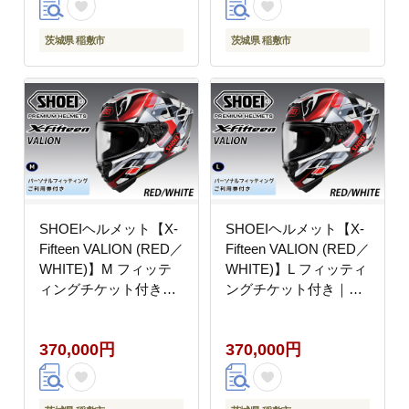
ルメット [1919]
茨城県 稲敷市
茨城県 稲敷市
SHOEIヘルメット【X-
SHOEIヘルメット【X-
Fifteen VALION (RED／
Fifteen VALION (RED／
WHITE)】M フィッテ
WHITE)】L フィッティ
ィングチケット付き｜
ングチケット付き｜エ
エックスフィフティー
ックスフィフティーン
ン ヴァリオン フルフェ
ヴァリオン フルフェイ
370,000円
370,000円
イス バイク ツーリング
ス バイク ツーリング
レーサー ショウエイ ヘ
レーサー ショウエイ ヘ
ルメット [1920]
ルメット [1921]