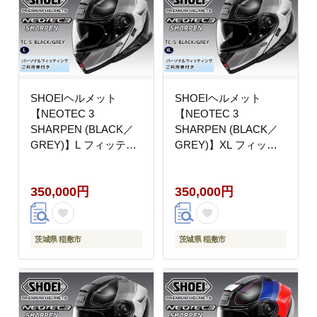
SHOEIヘルメット
SHOEIヘルメット
【NEOTEC 3
【NEOTEC 3
SHARPEN (BLACK／
SHARPEN (BLACK／
GREY)】L フィッティ
GREY)】XL フィッテ
ングチケット付き｜フ
ィングチケット付き｜
ェイスカバー システム
フェイスカバー システ
350,000円
350,000円
ネオテック シャープン
ム ネオテック シャープ
バイク ツーリング ショ
ン バイク ツーリング
ウエイ [2030]
ショウエイ [2031]
茨城県 稲敷市
茨城県 稲敷市