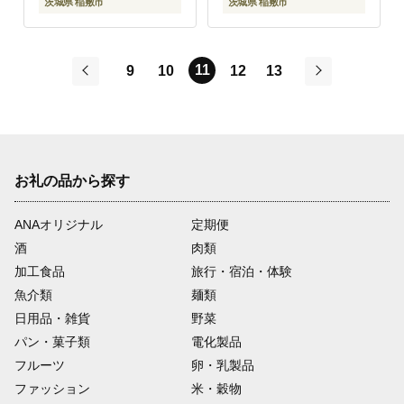
茨城県 稲敷市
茨城県 稲敷市
11
9
10
12
13
前
次
お礼の品から探す
ANAオリジナル
定期便
酒
肉類
加工食品
旅行・宿泊・体験
魚介類
麺類
日用品・雑貨
野菜
パン・菓子類
電化製品
フルーツ
卵・乳製品
ファッション
米・穀物