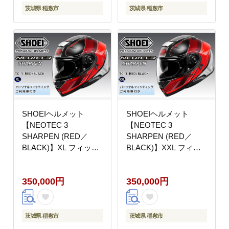
茨城県 稲敷市
茨城県 稲敷市
SHOEIヘルメット
SHOEIヘルメット
【NEOTEC 3
【NEOTEC 3
SHARPEN (RED／
SHARPEN (RED／
BLACK)】XL フィッテ
BLACK)】XXL フィッ
ィングチケット付き｜
ティングチケット付き
フェイスカバー システ
｜フェイスカバー シス
350,000円
350,000円
ム ネオテック シャープ
テム ネオテック シャー
ン バイク ツーリング
プン バイク ツーリング
ショウエイ [2025]
ショウエイ [2026]
茨城県 稲敷市
茨城県 稲敷市