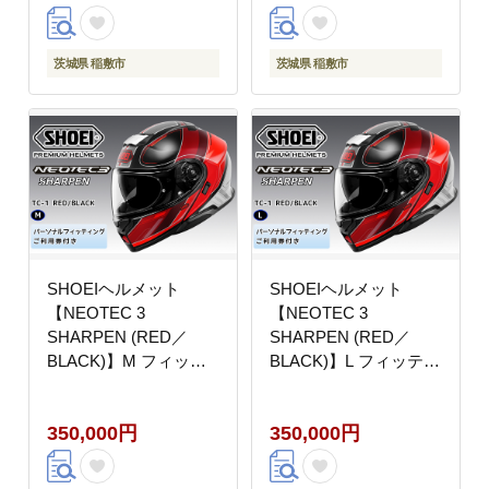
リング ショウエイ
バイク ツーリング ショ
[1884]
ウエイ [2022]
茨城県 稲敷市
茨城県 稲敷市
SHOEIヘルメット
SHOEIヘルメット
【NEOTEC 3
【NEOTEC 3
SHARPEN (RED／
SHARPEN (RED／
BLACK)】M フィッテ
BLACK)】L フィッティ
ィングチケット付き｜
ングチケット付き｜フ
フェイスカバー システ
ェイスカバー システム
350,000円
350,000円
ム ネオテック シャープ
ネオテック シャープン
ン バイク ツーリング
バイク ツーリング ショ
ショウエイ [2023]
ウエイ [2024]