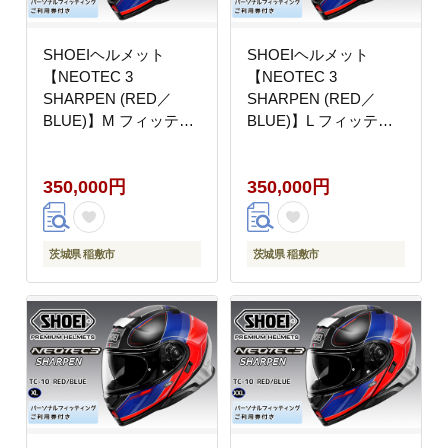
SHOEIヘルメット
SHOEIヘルメット
【NEOTEC 3
【NEOTEC 3
SHARPEN (RED／
SHARPEN (RED／
BLUE)】M フィッティ
BLUE)】L フィッティ
ングチケット付き｜フ
ングチケット付き｜フ
ェイスカバー システム
ェイスカバー システム
350,000円
350,000円
ネオテック シャープン
ネオテック シャープン
バイク ツーリング ショ
バイク ツーリング ショ
ウエイ [2035]
ウエイ [2036]
茨城県 稲敷市
茨城県 稲敷市