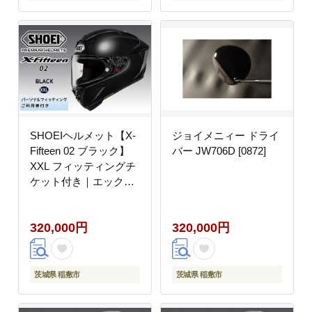
SHOEIヘルメット【X-
ジョイメニィー ドライ
Fifteen 02 ブラック】
バー JW706D [0872]
XXL フィッティングチ
ケット付き｜エックス
フィフティーン ゼロツ
ー フルフェイス バイク
320,000円
320,000円
ツーリング レーサー シ
ョウエイ [2212]
茨城県 稲敷市
茨城県 稲敷市