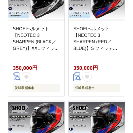
SHOEIヘルメット
SHOEIヘルメット
【NEOTEC 3
【NEOTEC 3
SHARPEN (BLACK／
SHARPEN (RED／
GREY)】XXL フィッテ
BLUE)】S フィッティ
ィングチケット付き｜
ングチケット付き｜フ
フェイスカバー システ
ェイスカバー システム
350,000円
350,000円
ム ネオテック シャープ
ネオテック シャープン
ン バイク ツーリング
バイク ツーリング ショ
ショウエイ [2032]
ウエイ [2034]
茨城県 稲敷市
茨城県 稲敷市