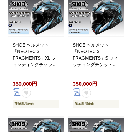
SHOEIヘルメット
SHOEIヘルメット
「NEOTEC 3
「NEOTEC 3
FRAGMENTS」XL フ
FRAGMENTS」S フィ
ィッティングチケット
ッティングチケット付
付｜フェイスカバー シ
｜フェイスカバー シス
ステム バイク ツーリン
テム バイク ツーリング
350,000円
350,000円
グ ネオテック ショウエ
ネオテック ショウエイ
イ [1525]
[1522]
茨城県 稲敷市
茨城県 稲敷市