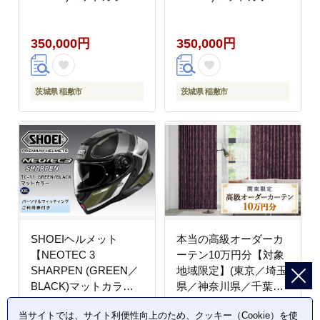
ー】L フィッティング
ー】XL フィッティング
チケット付き｜フェイ
チケット付き｜フェイ
350,000円
350,000円
スカバー システム ネオ
スカバー システム ネオ
テック シャープン バイ
テック シャープン バイ
ク ツーリング ショウエ
ク ツーリング ショウエ
イ [2042]
イ [2043]
茨城県 稲敷市
茨城県 稲敷市
SHOEIヘルメット
本当の高級オーダーカ
【NEOTEC 3
ーテン10万円分【対象
SHARPEN (GREEN／
地域限定】(東京／埼玉
BLACK)マットカラ
県／神奈川県／千葉県
ー】XXL フィッティン
／茨城県／栃木県／群
当サイトでは、サイト利便性向上のため、クッキー（Cookie）を使
グチケット付き｜フェ
馬県)｜高級 カーテン