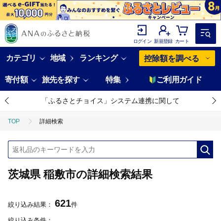
ログイン
新規登録
カート
カテゴリ
地域
ランキング
控除額を調べる
寄付額
旅先を探す
特集
ご利用ガイド
「ふるさとチョイス」システム連携に関して
TOP
詳細検索
茨城県 稲敷市の詳細検索結果
621
絞り込み結果：
件
絞り込み条件：