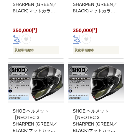
SHARPEN (GREEN／
SHARPEN (GREEN／
BLACK)マットカラ
BLACK)マットカラ
ー】S フィッティング
ー】M フィッティング
チケット付き｜フェイ
チケット付き｜フェイ
350,000円
350,000円
スカバー システム ネオ
スカバー システム ネオ
テック シャープン バイ
テック シャープン バイ
ク ツーリング ショウエ
ク ツーリング ショウエ
イ [2040]
イ [2041]
茨城県 稲敷市
茨城県 稲敷市
SHOEIヘルメット
SHOEIヘルメット
【NEOTEC 3
【NEOTEC 3
SHARPEN (GREEN／
SHARPEN (GREEN／
BLACK)マットカラ
BLACK)マットカラ