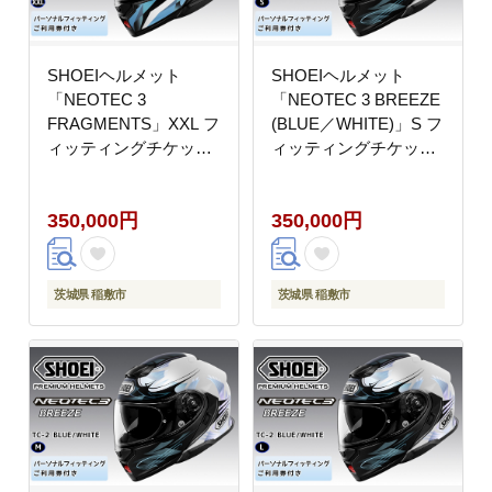
SHOEIヘルメット
SHOEIヘルメット
「NEOTEC 3
「NEOTEC 3 BREEZE
FRAGMENTS」XXL フ
(BLUE／WHITE)」S フ
ィッティングチケット
ィッティングチケット
付｜フェイスカバー シ
付き｜フルフェイス フ
ステム バイク ツーリン
ェイスカバー バイク ツ
350,000円
350,000円
グ ネオテック ショウエ
ーリング ショウエイ
イ [1526]
[1874]
茨城県 稲敷市
茨城県 稲敷市