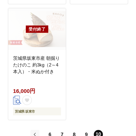
茨城県坂東市産 朝掘り
たけのこ 約3kg（2～4
本入）・米ぬか付き
16,000円
茨城県 坂東市
10
6
7
8
9