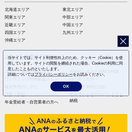
北海道エリア
東北エリア
関東エリア
中部エリア
近畿エリア
中国エリア
四国エリア
九州エリア
沖縄エリア
ふるさと納税ガイド
当サイトでは、サイト利便性向上のため、クッキー（Cookie）を使
用しています。サイトの閲覧を継続された場合、Cookieの利用に同
意したことものといたします。
ふるさと納税の基本ガイド
ANAのふるさと納税の特徴
詳細については
プライバシーポリシー
をお読みください。
ワンストップ特例制度ガイド
はじめての方へ
確定申告のしかた
ふるさと納税の流れ
OK
控除上限額シミュレーション
動画でわかるANAのふるさと
納税
年金受給者・自営業者の方へ