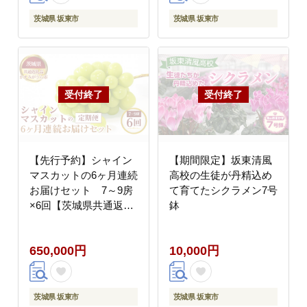
茨城県 坂東市
茨城県 坂東市
【先行予約】シャイン
【期間限定】坂東清風
マスカットの6ヶ月連続
高校の生徒が丹精込め
お届けセット 7～9房
て育てたシクラメン7号
×6回【茨城県共通返礼
鉢
品 かすみがうら市】
650,000円
10,000円
茨城県 坂東市
茨城県 坂東市