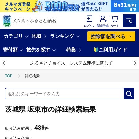
ログイン
新規登録
カート
カテゴリ
地域
ランキング
控除額を調べる
寄付額
旅先を探す
特集
ご利用ガイド
「ふるさとチョイス」システム連携に関して
TOP
詳細検索
茨城県 坂東市の詳細検索結果
439
絞り込み結果：
件
絞り込み条件：