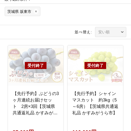
茨城県 坂東市
並べ替え:
【先行予約】ぶどうの3
【先行予約】シャイン
ヶ月連続お届けセッ
マスカット 約3kg（5
ト 2房×3回【茨城県
～6房）【茨城県共通返
共通返礼品 かすみがう
礼品 かすみがうら市】
ら市】