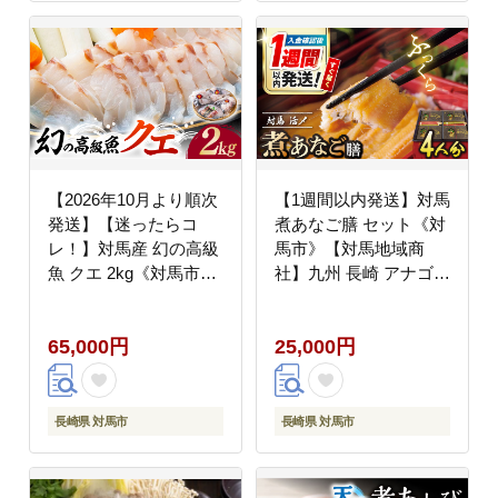
【2026年10月より順次
【1週間以内発送】対馬
発送】【迷ったらコ
煮あなご膳 セット《対
レ！】対馬産 幻の高級
馬市》【対馬地域商
魚 クエ 2kg《対馬市》
社】九州 長崎 アナゴ
【保家商事】 刺身 鍋
[WAC015] スピード発
クエ鍋 海鮮 鮮魚 しゃ
送 最速発送 最短発送
65,000円
25,000円
ぶしゃぶ [WAA003]
長崎県 対馬市
長崎県 対馬市