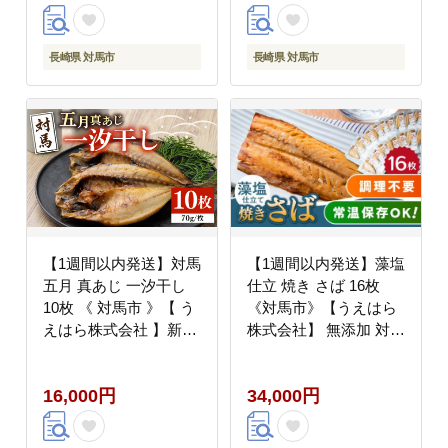
長崎県 対馬市
長崎県 対馬市
【1週間以内発送】対馬
【1週間以内発送】藻塩
五月 真あじ 一汐干し
仕立 焼き さば 16枚
10枚 《 対馬市 》【 う
《対馬市》【うえはら
えはら株式会社 】新鮮
株式会社】 無添加 対馬
アジ 干物 海産物 朝食
新鮮 塩焼き サバ 鯖 非
冷凍 [WAI009] スピード
常食 常温 [WAI017] ス
16,000円
34,000円
発送 最速発送 最短発送
ピード発送 最速発送 最
短発送