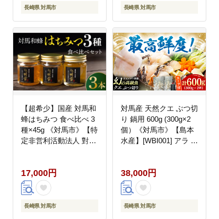
長崎県 対馬市
長崎県 対馬市
【超希少】国産 対馬和
対馬産 天然クエ ぶつ切
蜂はちみつ 食べ比べ 3
り 鍋用 600g (300g×2
種×45g 《対馬市》【特
個）《対馬市》【島本
定非営利活動法人 對馬
水産】[WBI001] アラ く
次世代協議会（対馬コ
え クエ クエ鍋 鍋 鍋セ
ノソレ）】 はちみつ ハ
ット 高級魚 魚 希少 冷
17,000円
38,000円
チミツ 蜂蜜 国産 長崎
凍 長崎 九州 つしま 対
非加熱 日本ミツバチ 二
馬市 海鮮 魚介 ちり鍋
ホンミツバチ 日本蜜蜂
新鮮 海の幸 下処理 小
百花蜜 常温 [WAM011]
分け
長崎県 対馬市
長崎県 対馬市