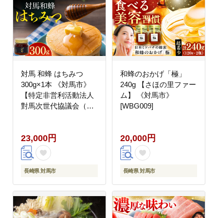
対馬 和蜂 はちみつ
和蜂のおかげ「極」
300g×1本 《対馬市》
240g 【さほの里ファー
【特定非営利活動法人
ム】 《対馬市》
對馬次世代協議会（対
[WBG009]
馬コノソレ）】 蜂蜜 ハ
チミツ 日本ミツバチ ニ
23,000円
20,000円
ホンミツバチ
[WAM034]
長崎県 対馬市
長崎県 対馬市