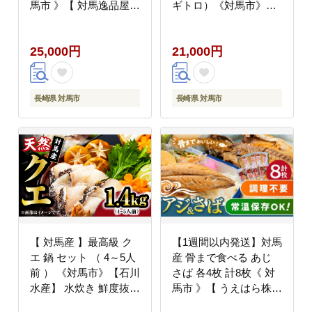
馬市 》【 対馬逸品屋
ギトロ）《対馬市》
】無添加 新鮮 冷凍 鍋
【対海】[WAH002] マ
海鮮 [WAF019]
グロ まぐろ 鮪 本鮪 本
25,000円
21,000円
マグロ 養殖 トロ 中ト
ロ 中とろ 赤身 ねぎと
ろ ネギトロ たたき 刺
身 冷凍 海鮮 魚 柵 お祝
長崎県 対馬市
長崎県 対馬市
い 贈答 スピード発送
最速発送 最短発送
【 対馬産 】最高級 ク
【1週間以内発送】対馬
エ 鍋 セット （ 4～5人
産 骨まで食べる あじ
前 ） 《対馬市》【石川
さば 各4枚 計8枚《 対
水産】 水炊き 鮮度抜群
馬市 》【 うえはら株式
海鮮 [WAB008]
会社 】 対馬 新鮮 干物