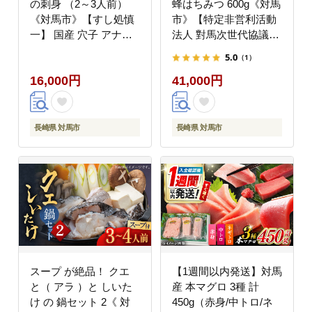
の刺身 （2～3人前）
蜂はちみつ 600g《対馬
《対馬市》【すし処慎
市》【特定非営利活動
一】 国産 穴子 アナゴ
法人 對馬次世代協議会
新鮮 鮮魚 冷凍
（対馬コノソレ）】 は
5.0
（1）
[WCO001]
ちみつ ハチミツ 蜂蜜
16,000円
41,000円
国産 長崎 非加熱 日本
ミツバチ 二ホンミツバ
チ 日本蜜蜂 百花蜜 常
温 [WAM010]
長崎県 対馬市
長崎県 対馬市
スープ が絶品！ クエ
【1週間以内発送】対馬
と（ アラ ）と しいた
産 本マグロ 3種 計
け の 鍋セット 2《 対
450g（赤身/中トロ/ネ