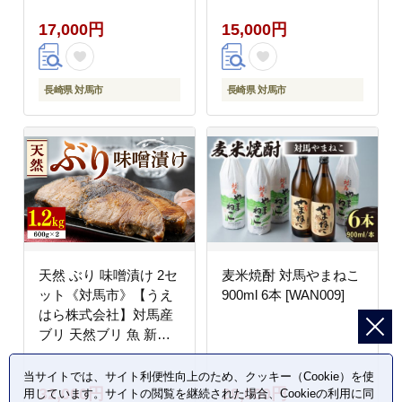
17,000円
15,000円
長崎県 対馬市
長崎県 対馬市
天然 ぶり 味噌漬け 2セ
麦米焼酎 対馬やまねこ
ット《対馬市》【うえ
900ml 6本 [WAN009]
はら株式会社】対馬産
ブリ 天然ブリ 魚 新鮮
冷凍 [WAI002]
当サイトでは、サイト利便性向上のため、クッキー（Cookie）を使
32,000円
29,000円
用しています。サイトの閲覧を継続された場合、Cookieの利用に同