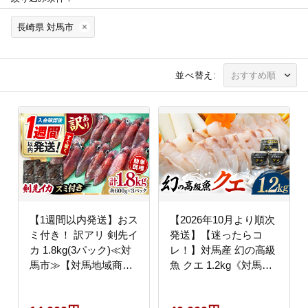
長崎県 対馬市
並べ替え:
【1週間以内発送】おス
【2026年10月より順次
ミ付き！ 訳アリ 剣先イ
発送】【迷ったらコ
カ 1.8kg(3パック)≪対
レ！】対馬産 幻の高級
馬市≫【対馬地域商
魚 クエ 1.2kg《対馬
社】 冷凍配送 新鮮 い
市》【保家商事】 刺身
か 簡単調理 産地直送
鍋 クエ鍋 海鮮 鮮魚 し