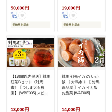
アジ 常温 魚介 魚 サバ
50,000円
19,000円
さば あじ [WAI079] ス
ピード発送 最速発送 最
短発送
長崎県 対馬市
長崎県 対馬市
【1週間以内発送】対馬
対馬 剣先イカ の いか
紅茶Bセット《対馬
飯 《 対馬市 》【 対馬
市》【つしま大石農
逸品屋 】イカ イカ飯
園】 [WBE005] スピー
お惣菜 [WAF005]
ド発送 最速発送 最短発
送
13,000円
14,000円