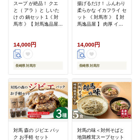
スープ が絶品！ クエ
揚げるだけ！ ふんわり
と（ アラ ）と しいた
柔らかな イカフライ セ
け の 鍋セット 1《 対
ット 《 対馬市 》【 対
馬市 》【 対馬逸品屋
馬逸品屋 】 肉厚 イカ
】無添加 新鮮 冷凍 鍋
サクサク 海鮮 簡単調理
海鮮 [WAF018]
冷凍 [WAF025]
14,000円
14,000円
長崎県 対馬市
長崎県 対馬市
対馬 森の ジビエ パッ
対馬の味＜対州そばと
ク お手軽 セット
地鶏椎茸スープセット