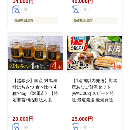
14,000円
40,000円
小分け イカスミパスタ
ゃぶしゃぶ [WAA014]
[WAC051] スピード発
送 最速発送 最短発送
長崎県 対馬市
長崎県 対馬市
【超希少】国産 対馬和
【1週間以内発送】対馬
蜂はちみつ 食べ比べ 4
産あなご贅沢セット
種×45g 《対馬市》【特
[WAC002] スピード発
定非営利活動法人 對馬
送 最速発送 最短発送
次世代協議会（対馬コ
ノソレ）】 はちみつ ハ
20,000円
25,000円
チミツ 蜂蜜 国産 長崎
非加熱 日本ミツバチ 二