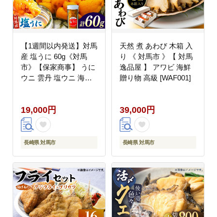
【1週間以内発送】対馬
天然 煮 あわび 木箱 入
産 塩うに 60g《対馬
り 《 対馬市 》【 対馬
市》【保家商事】 うに
逸品屋 】 アワビ 海鮮
ウニ 雲丹 塩ウニ 海鮮
贈り物 高級 [WAF001]
海産物 [WAA002] スピ
ード発送 最速発送 最短
19,000円
39,000円
発送
長崎県 対馬市
長崎県 対馬市