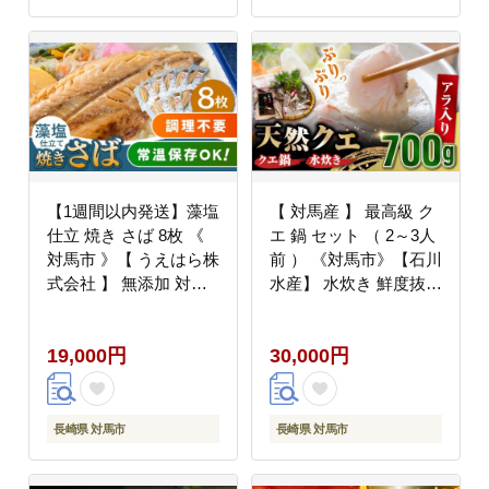
【1週間以内発送】藻塩
【 対馬産 】 最高級 ク
仕立 焼き さば 8枚 《
エ 鍋 セット （ 2～3人
対馬市 》【 うえはら株
前 ） 《対馬市》【石川
式会社 】 無添加 対馬
水産】 水炊き 鮮度抜群
新鮮 塩焼き サバ 鯖 非
海鮮 [WAB007]
常食 常温 [WAI011] ス
19,000円
30,000円
ピード発送 最速発送 最
短発送
長崎県 対馬市
長崎県 対馬市