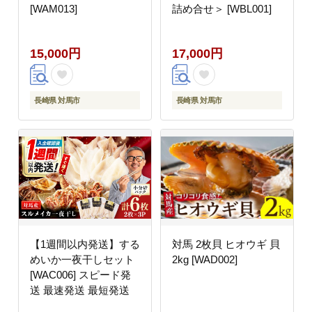
[WAM013]
詰め合せ＞ [WBL001]
15,000円
17,000円
長崎県 対馬市
長崎県 対馬市
【1週間以内発送】する
対馬 2枚貝 ヒオウギ 貝
めいか一夜干しセット
2kg [WAD002]
[WAC006] スピード発
送 最速発送 最短発送