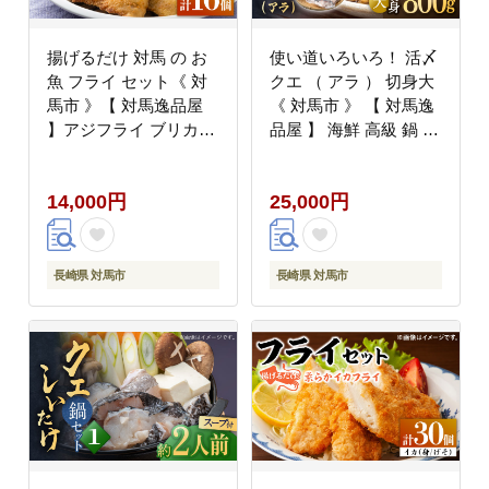
揚げるだけ 対馬 の お
使い道いろいろ！ 活〆
魚 フライ セット《 対
クエ （ アラ ） 切身大
馬市 》【 対馬逸品屋
《 対馬市 》 【 対馬逸
】アジフライ ブリカツ
品屋 】 海鮮 高級 鍋 お
揚げ物 フィッシュフラ
もてなし [WAF013]
イ 詰め合わせ
14,000円
25,000円
[WAF003]
長崎県 対馬市
長崎県 対馬市