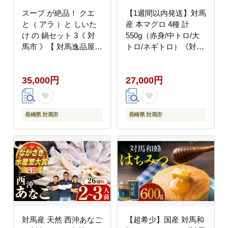
スープ が絶品！ クエ
【1週間以内発送】対馬
と（ アラ ）と しいた
産 本マグロ 4種 計
け の 鍋セット 3《 対
550g（赤身/中トロ/大
馬市 》【 対馬逸品屋
トロ/ネギトロ）《対馬
】無添加 新鮮 冷凍 鍋
市》【対海】[WAH003]
海鮮 [WAF020]
マグロ まぐろ 鮪 本鮪
35,000円
27,000円
本マグロ 養殖 トロ 中
トロ 中とろ 大トロ 大
とろ 赤身 ねぎとろ ネ
ギトロ たたき 刺身 冷
長崎県 対馬市
長崎県 対馬市
凍 海鮮 魚 柵 お祝い 贈
答 スピード発送 最速発
送 最短発送
対馬産 天然 西沖あなご
【超希少】国産 対馬和