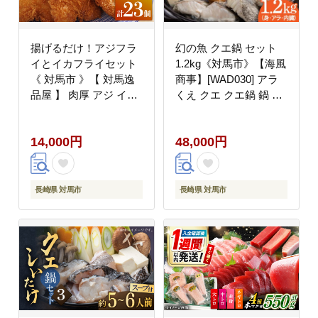
揚げるだけ！アジフラ
幻の魚 クエ鍋 セット
イとイカフライセット
1.2kg《対馬市》【海風
《 対馬市 》【 対馬逸
商事】[WAD030] アラ
品屋 】 肉厚 アジ イカ
くえ クエ クエ鍋 鍋 鍋
サクサク 海鮮 簡単調理
セット 高級魚 魚 希少
冷凍 [WAF024]
冷凍 長崎 九州 つしま
14,000円
48,000円
対馬市 海鮮 魚介 ちり
鍋 新鮮 海の幸 下処理
小分け
長崎県 対馬市
長崎県 対馬市