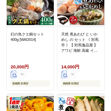
幻の魚クエ鍋セット
天然 煮あわび と いか
400g [WAD014]
めし の セット 《 対馬
市 》【 対馬逸品屋 】
アワビ 海鮮 高級 イカ
イカ飯 おかず
[WAF007]
20,000円
14,000円
長崎県 対馬市
長崎県 対馬市