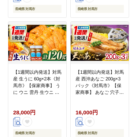
ホンミツバチ 日本蜜蜂
百花蜜 常温 [WAM012]
長崎県 対馬市
長崎県 対馬市
【1週間以内発送】対馬
【1週間以内発送】対馬
産 生うに 60g×2本《対
産 西沖あなご 200g×3
馬市》【保家商事】 う
パック《対馬市》【保
に ウニ 雲丹 生ウニ 海
家商事】 あなご 穴子
鮮 海産物 [WAA017] ス
アナゴ 海鮮 海産物 魚
ピード発送 最速発送 最
介 [WAA005] スピード
28,000円
16,000円
短発送
発送 最速発送 最短発送
長崎県 対馬市
長崎県 対馬市