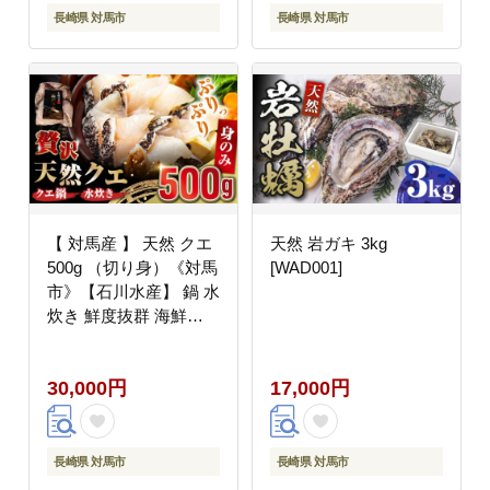
長崎県 対馬市
長崎県 対馬市
【 対馬産 】 天然 クエ
天然 岩ガキ 3kg
500g （切り身）《対馬
[WAD001]
市》【石川水産】 鍋 水
炊き 鮮度抜群 海鮮
[WAB004]
30,000円
17,000円
長崎県 対馬市
長崎県 対馬市