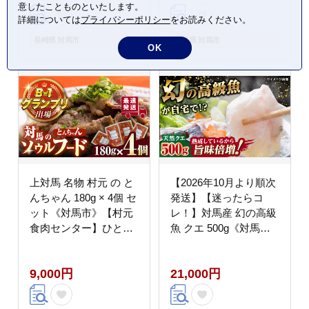
意したことものといたします。
詳細については
プライバシーポリシー
をお読みください。
長崎県 対馬市
長崎県 対馬市
OK
上対馬 名物 村元 の と
【2026年10月より順次
んちゃん 180g × 4個 セ
発送】【迷ったらコ
ット《対馬市》【村元
レ！】対馬産 幻の高級
食肉センター】ひとり
魚 クエ 500g《対馬
暮らし 豚肉 焼肉 ご当
市》【保家商事】 冷凍
地 味付き肉 郷土料理
配送 くえ アラ 切身 海
9,000円
21,000円
[WAU007]
鮮 鮮魚 魚介[WAA004]