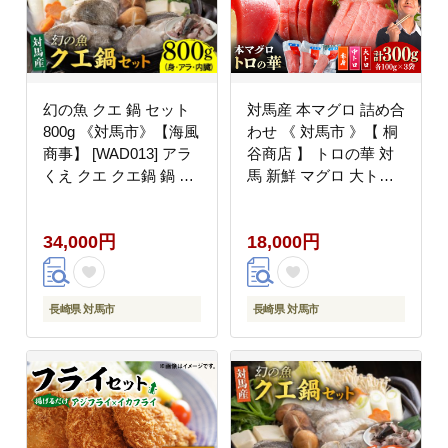
幻の魚 クエ 鍋 セット
対馬産 本マグロ 詰め合
800g 《対馬市》【海風
わせ 《 対馬市 》【 桐
商事】 [WAD013] アラ
谷商店 】 トロの華 対
くえ クエ クエ鍋 鍋 鍋
馬 新鮮 マグロ 大トロ
セット 高級魚 魚 希少
鮪 刺身 鮮度抜群
冷凍 長崎 九州 つしま
[WAQ003]
34,000円
18,000円
対馬市 海鮮 魚介 ちり
鍋 新鮮 海の幸 下処理
小分け
長崎県 対馬市
長崎県 対馬市