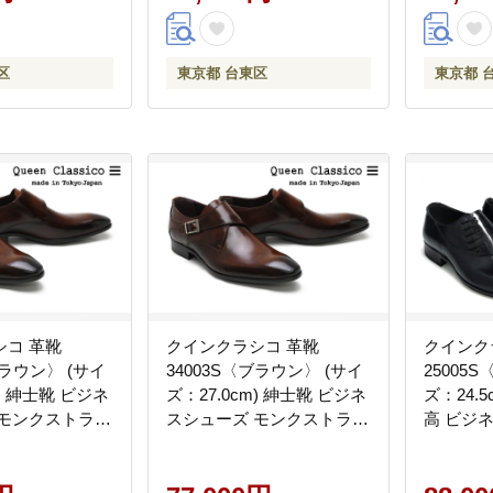
区
東京都 台東区
東京都 
シコ 革靴
クインクラシコ 革靴
クインク
ブラウン〉 (サイ
34003S〈ブラウン〉 (サイ
25005
m) 紳士靴 ビジネ
ズ：27.0cm) 紳士靴 ビジネ
ズ：24.5
 モンクストラッ
スシューズ モンクストラッ
高 ビジ
プ 牛革
ドレース
スリッポ