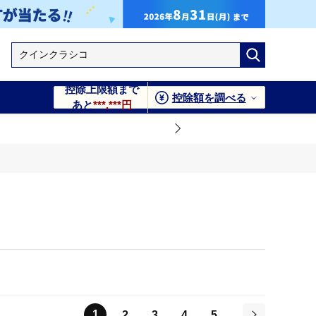
控除上限額まで
控除額を調べる
あと
***,***円
1
2
3
4
5