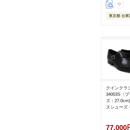
東京都 台東
クインクラ
34003S〈
ズ：27.0c
スシューズ
プ 牛革
77,000