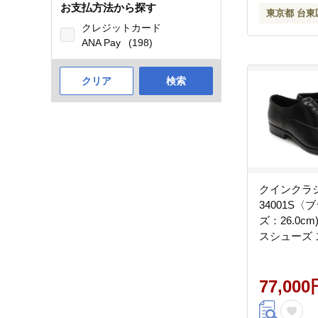
お支払方法から探す
東京都 台東
クレジットカード
ANA Pay
(198)
クリア
検索
クインクラ
34001S〈
ズ：26.0c
スシューズ
プ 牛革 フ
77,000