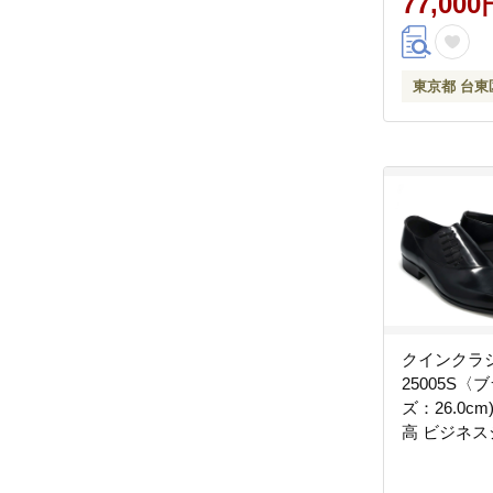
77,000
東京都 台東
クインクラ
25005S〈
ズ：26.0cm
高 ビジネス
ドレース 
スリッポン 