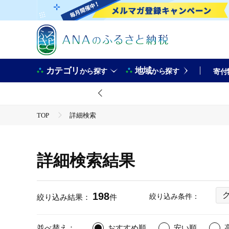
カテゴリ
地域
から探す
から探す
寄付
TOP
詳細検索
詳細検索結果
198
絞り込み条件：
絞り込み結果：
件
並べ替え：
おすすめ順
安い順