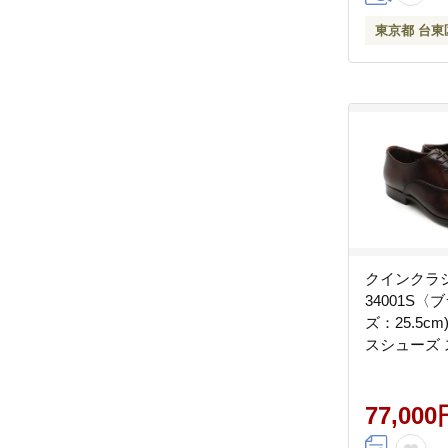
東京都 台東
クインクラ
34001S〈
ズ：25.5c
スシューズ
プ 牛革 フ
77,000