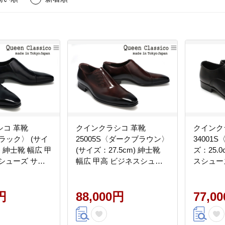
シコ 革靴
クインクラシコ 革靴
クインク
ブラック〉 (サイ
25005S〈ダークブラウン〉
34001
) 紳士靴 幅広 甲
(サイズ：27.5cm) 紳士靴
ズ：25.
シューズ サイ
幅広 甲高 ビジネスシュー
スシュー
エラスティック
ズ サイドレース エラステ
プ 牛革
牛革
ィック スリッポン 牛革
円
88,000円
77,0