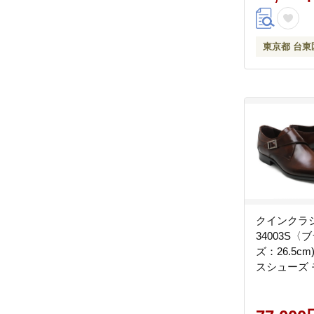
東京都 台東
クインクラ
34003S〈
ズ：26.5c
スシューズ
プ 牛革