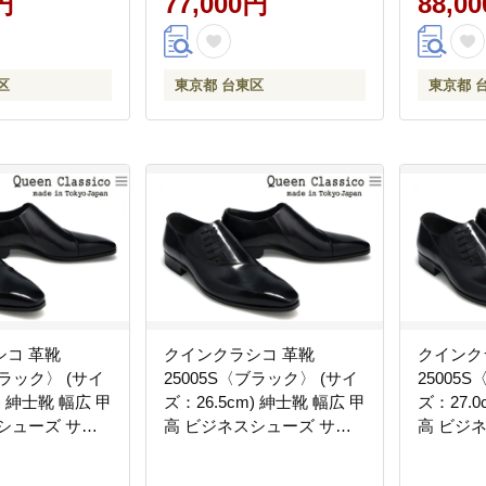
円
77,000円
88,0
区
東京都 台東区
東京都 
シコ 革靴
クインクラシコ 革靴
クインク
ブラック〉 (サイ
25005S〈ブラック〉 (サイ
25005
) 紳士靴 幅広 甲
ズ：26.5cm) 紳士靴 幅広 甲
ズ：27.0
シューズ サイ
高 ビジネスシューズ サイ
高 ビジ
エラスティック
ドレース エラスティック
ドレース
牛革
スリッポン 牛革
スリッポ