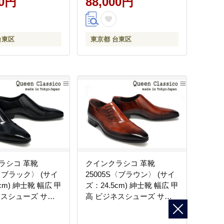
00円
88,000円
台東区
東京都 台東区
ラシコ 革靴
クインクラシコ 革靴
S〈ブラック〉 (サイ
25005S〈ブラウン〉 (サイ
cm) 紳士靴 幅広 甲
ズ：24.5cm) 紳士靴 幅広 甲
ネスシューズ サイ
高 ビジネスシューズ サイ
 エラスティック
ドレース エラスティック
ン 牛革
スリッポン 牛革