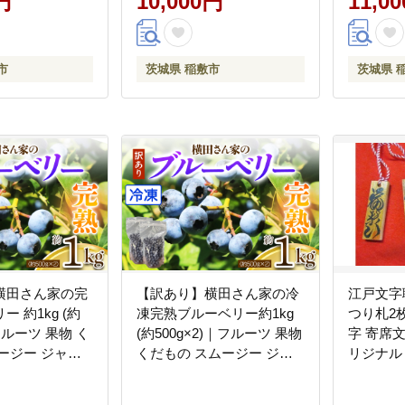
円
10,000円
11,0
市
茨城県 稲敷市
茨城県 
横田さん家の完
【訳あり】横田さん家の冷
江戸文字
 約1kg (約
凍完熟ブルーベリー約1kg
つり札2
｜フルーツ 果物 く
(約500g×2)｜フルーツ 果物
字 寄席文
ージー ジャム
くだもの スムージー ジャ
リジナル オ
330]
ム ヨーグルト [2331]