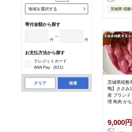
地域を選択する
茨城県 稲敷
寄付金額から探す
～
円
円
お支払方法から探す
クレジットカード
ANA Pay
(621)
茨城県稲敷
クリア
検索
鴨】ささみ1k
産 ブランド 
理 鳥肉 か
[1996]
9,000円