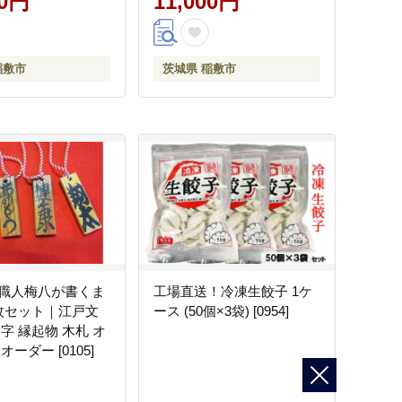
00円
11,000円
稲敷市
茨城県 稲敷市
職人梅八が書くま
工場直送！冷凍生餃子 1ケ
枚セット｜江戸文
ース (50個×3袋) [0954]
字 縁起物 木札 オ
ーダー [0105]