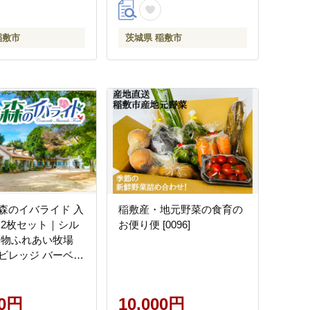
稲敷市
茨城県 稲敷市
森のイバライド 入
稲敷産・地元野菜の食育の
 2枚セット｜シル
お便り便 [0096]
動物ふれあい牧場
ビレッジ バーベキ
供 ファミリー テー
 入場券 入園券
00円
10,000円