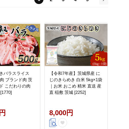
次
きバラスライス
【令和7年産】茨城県産 に
豚肉 ブランド肉 茨
じのきらめき 白米 5kg×1袋
ド こだわりの肉
｜お米 おこめ 精米 直送 産
1770]
直 稲敷 茨城 [2252]
0円
8,000円