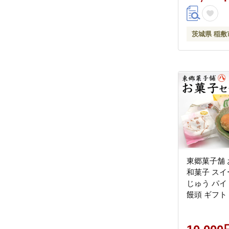
茨城県 稲敷
東郷菓子舗
和菓子 スイ
じゅう パイ
饅頭 ギフト 贈