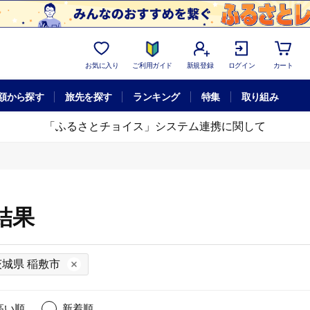
お気に入り
ご利用ガイド
新規登録
ログイン
カート
額から探す
旅先を探す
ランキング
特集
取り組み
「ふるさとチョイス」システム連携に関して
結果
茨城県 稲敷市
高い順
新着順