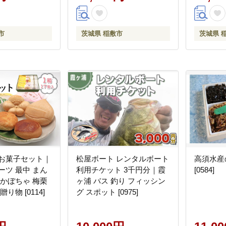
市
茨城県 稲敷市
茨城県 
 お菓子セット｜
松屋ボート レンタルボート
高須水産
ーツ 最中 まん
利用チケット 3千円分｜霞
[0584]
 かぼちゃ 梅栗
ヶ浦 バス 釣り フィッシン
り物 [0114]
グ スポット [0975]