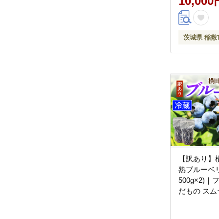
10,000
茨城県 稲敷
【訳あり】
熟ブルーベリー
500g×2)
だもの スム
ヨーグルト [2