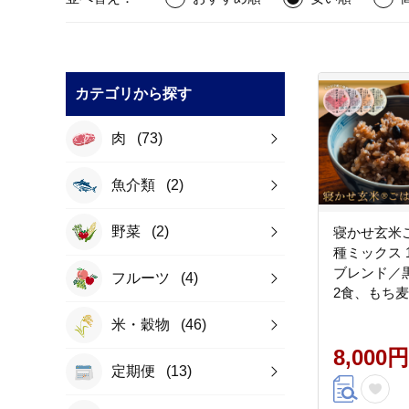
カテゴリから探す
肉
(73)
魚介類
(2)
野菜
(2)
寝かせ玄米ご
種ミックス 1
ブレンド／
フルーツ
(4)
2食、もち
五穀ブレンド
米・穀物
(46)
常温保存 パ
一人暮らし 
8,000円
定期便
(13)
[1731]