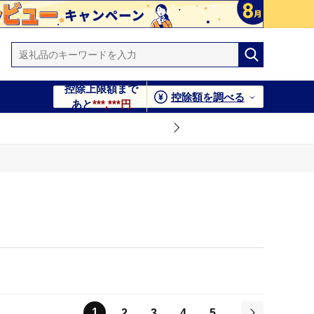
控除上限額まで
控除額を調べる
あと
***,***円
1
2
3
4
5