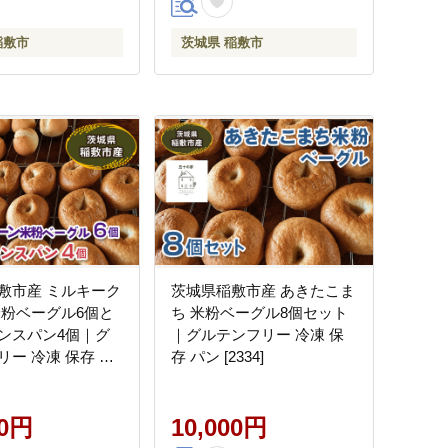
稲敷市
茨城県 稲敷市
敷市産 ミルキーク
茨城県稲敷市産 あきたこま
米粉ベーグル6個と
ち 米粉ベーグル8個セット
ンスパン4個｜グ
｜グルテンフリー 冷凍 保
リー 冷凍 保存 パ
存 パン [2334]
00円
10,000円