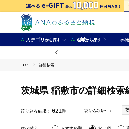
カテゴリ
地域
から探す
から探す
寄付
TOP
詳細検索
茨城県 稲敷市の詳細検索
621
絞り込み条件：
絞り込み結果：
件
並べ替え：
おすすめ順
安い順