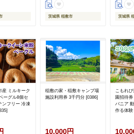
市
茨城県 稲敷市
茨城県 
市産 ミルキーク
稲敷の家・稲敷キャンプ場
こもれび
ベーグル8個セ
施設利用券 3千円分 [0386]
園招待券
テンフリー 冷凍
バニア 
35]
作る体験
ュー 子
マパーク
円
10,000円
[1057]
10,0