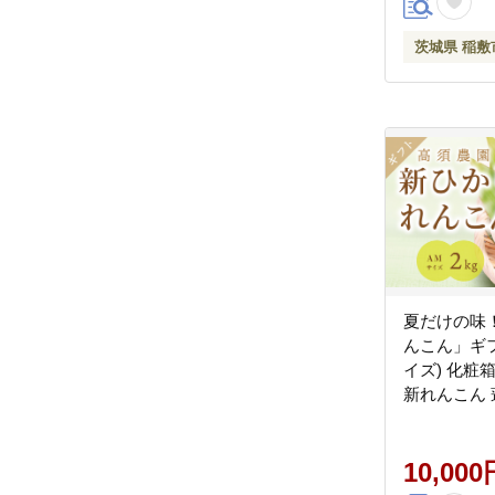
茨城県 稲敷
夏だけの味
んこん」ギフト
イズ) 化粧
新れんこん 
島れんこん 
[1742]
10,000