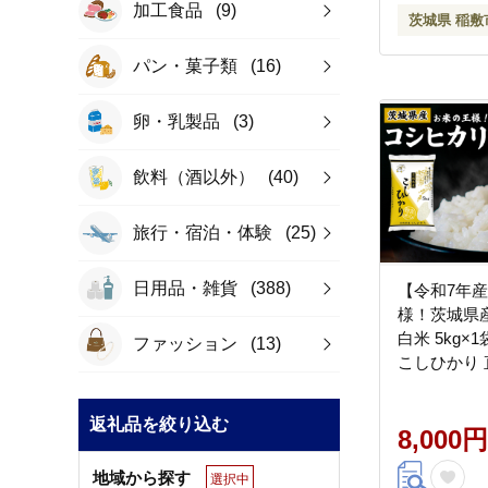
加工食品
(9)
茨城県 稲敷
パン・菓子類
(16)
卵・乳製品
(3)
飲料（酒以外）
(40)
旅行・宿泊・体験
(25)
日用品・雑貨
(388)
【令和7年
様！茨城県
白米 5kg×
ファッション
(13)
こしひかり 
[2256]
返礼品を絞り込む
8,000円
地域から探す
選択中