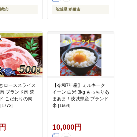
稲敷市
茨城県 稲敷市
きローススライス
【令和7年産】ミルキーク
豚肉 ブランド肉 茨
イーン 白米 3kg もっちりあ
ド こだわりの肉
まあま！茨城県産 ブランド
1772]
米 [1664]
0円
10,000円