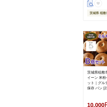
茨城県 稲敷
茨城県稲敷
イーン 米粉
ット｜グル
保存 パン [23
10,000