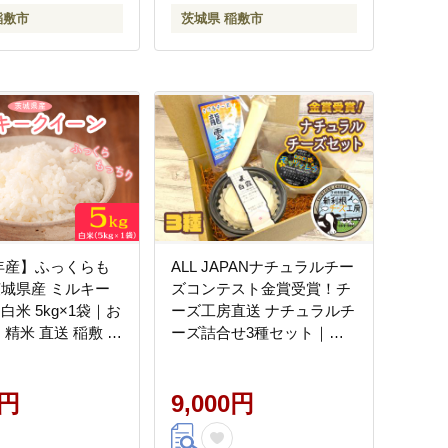
稲敷市
茨城県 稲敷市
年産】ふっくらも
ALL JAPANナチュラルチー
茨城県産 ミルキー
ズコンテスト金賞受賞！チ
白米 5kg×1袋｜お
ーズ工房直送 ナチュラルチ
 精米 直送 稲敷 茨
ーズ詰合せ3種セット｜牧
場 牛乳 発酵 熟成 とける チ
ーズ ワイン ウィスキー つ
0円
まみ [0968]
9,000円