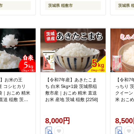
市
茨城県 稲敷市
茨城県 
産】お米の王
【令和7年産】あきたこま
【令和7
産 コシヒカリ
ち 白米 5kg×1袋 茨城県稲
っちり 
1袋｜おこめ 精米
敷市産｜おこめ 精米 直送
クイーン 
直送 稲敷 茨城
お米 産地 茨城 稲敷 [2258]
米 おこめ
城 [2254]
8,000円
8,50