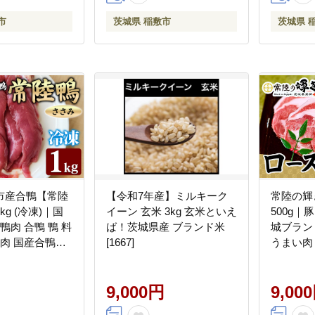
市
茨城県 稲敷市
茨城県 
市産合鴨【常陸
【令和7年産】ミルキーク
常陸の輝
g (冷凍)｜国
イーン 玄米 3kg 玄米といえ
500g｜
鴨肉 合鴨 鴨 料
ば！茨城県産 ブランド米
城ブラン
も肉 国産合鴨
[1667]
うまい肉 [
9,000円
9,00