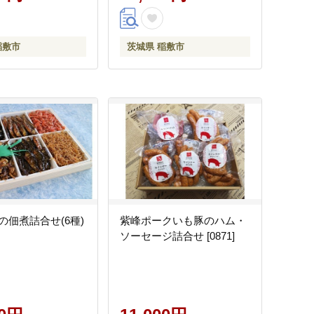
稲敷市
茨城県 稲敷市
の佃煮詰合せ(6種)
紫峰ポークいも豚のハム・
ソーセージ詰合せ [0871]