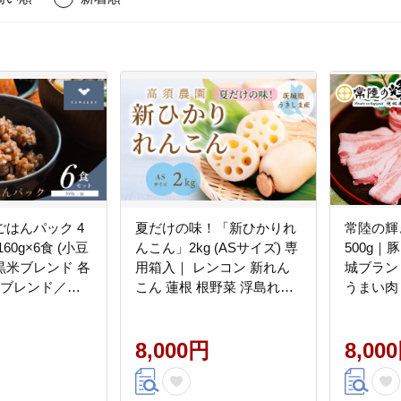
はんパック 4
夏だけの味！「新ひかりれ
常陸の輝
60g×6食 (小豆
んこん」2kg (ASサイズ) 専
500g｜
黒米ブレンド 各
用箱入｜ レンコン 新れん
城ブラン
麦ブレンド／十
こん 蓮根 根野菜 浮島れん
うまい肉 [
 各1食)｜玄米
こん 稲敷 稲敷 [1743]
ックご飯 備蓄
レトルト 雑穀
8,000円
8,00