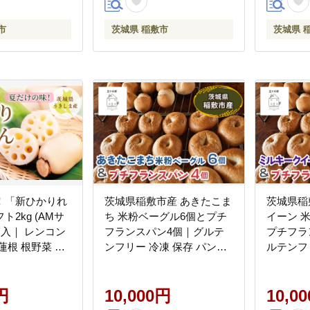
市
茨城県 稲敷市
茨城県 
！「新ひかりれ
茨城県稲敷市産 あきたこま
茨城県稲
2kg (AMサ
ち 米粉ベーグル6個とプチ
イーン 
箱入｜ レンコン
フランスパン4個｜グルテ
プチフラ
蓮根 根野菜 浮
ンフリー 冷凍 保存 パン
ルテンフ
稲敷 稲敷
[2332]
ン [2333]
円
10,000円
10,0